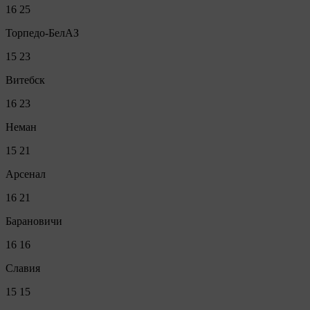
16
25
Торпедо-БелАЗ
15
23
Витебск
16
23
Неман
15
21
Арсенал
16
21
Барановичи
16
16
Славия
15
15