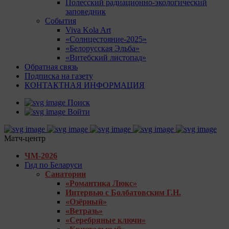
Полесский радиационно-экологический
заповедник
События
Viva Kola Art
«Солнцестояние-2025»
«Белорусская Эльба»
«Витебский листопад»
Обратная связь
Подписка на газету
КОНТАКТНАЯ ИНФОРМАЦИЯ
Поиск
Войти
Матч-центр
ЧМ-2026
Гид по Беларуси
Санатории
«Романтика Люкс»
Интервью с Болбатовским Г.Н.
«Озёрный»
«Ветразь»
«Серебряные ключи»