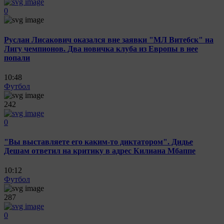
0
Руслан Лисакович оказался вне заявки "МЛ Витебск" на
Лигу чемпионов. Два новичка клуба из Европы в нее
попали
10:48
Футбол
242
0
"Вы выставляете его каким-то диктатором". Дидье
Дешам ответил на критику в адрес Килиана Мбаппе
10:12
Футбол
287
0