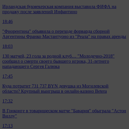
Ирландская букмекерская компания выставила ФИФА на
продажу после заявлений Инфантино
18:46
"Фиорентина" объявила о переходе форварда сборной
Аргентины Франко Мастантуоно из "Реала" на правах аренды
18:03
130 матчей, 23 гола за родной клуб… "Молодечно-2018"
сообщил о смерти своего бывшего игрока, 31-летнего
нападающего Сергея Галюка
17:45
Куда потратит 731 737 BYN девушка из Могилевской
области? Крупный выигрыш в онлайн-казино Betera
17:32
В Гонконге в товарищеском матче "Бавария" обыграла "Астон
Виллу"
17:13