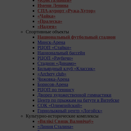
«Кристальный»
Имени Ленина
СПА-курорт «Ружа-Хутор»
«Чайка»
«Пралеска»
«Надзея»
Спортивные объекты
Национальный футбольный стадион
Минск-Арена
РЦОП «Стайки»
Национальный бассейн
РЦОП «Раубичи»
Стадион «Динамо»
Бильярдный клуб «Классик»
«Archery club»
Чижовка-Арена
Борисов-Арена
РЦОП по теннису
Дворец художественной гимнастики
Центр по прыжкам на батуте в Витебске
СОК «Олимпийский»
Горнолыжный центр «Логойск»
Культурно-исторические комплексы
«Вялікі Свяцк Валовічаў»
«Линия Сталина»