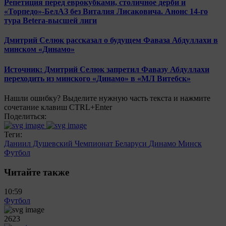
Репетиция перед еврокубками, столичное дерби и
«Торпедо»-БелАЗ без Виталия Лисаковича. Анонс 14-го
тура Betera-высшей лиги
Дмитрий Селюк рассказал о будущем Фаваза Абдуллахи в
минском «Динамо»
Источник: Дмитрий Селюк запретил Фавазу Абдуллахи
переходить из минского «Динамо» в «МЛ Витебск»
Нашли ошибку? Выделите нужную часть текста и нажмите
сочетание клавиш CTRL+Enter
Поделиться:
Теги:
Даниил Душевский
Чемпионат Беларуси
Динамо Минск
Футбол
Читайте также
10:59
Футбол
2623