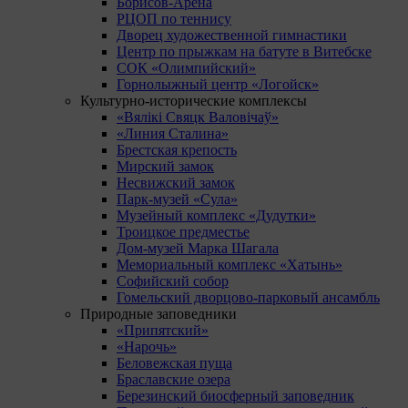
Борисов-Арена
РЦОП по теннису
Дворец художественной гимнастики
Центр по прыжкам на батуте в Витебске
СОК «Олимпийский»
Горнолыжный центр «Логойск»
Культурно-исторические комплексы
«Вялікі Свяцк Валовічаў»
«Линия Сталина»
Брестская крепость
Мирский замок
Несвижский замок
Парк-музей «Сула»
Музейный комплекс «Дудутки»
Троицкое предместье
Дом-музей Марка Шагала
Мемориальный комплекс «Хатынь»
Софийский собор
Гомельский дворцово-парковый ансамбль
Природные заповедники
«Припятский»
«Нарочь»
Беловежская пуща
Браславские озера
Березинский биосферный заповедник