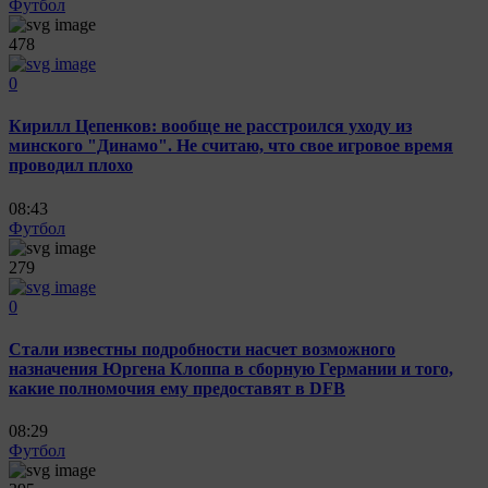
Футбол
478
0
Кирилл Цепенков: вообще не расстроился уходу из
минского "Динамо". Не считаю, что свое игровое время
проводил плохо
08:43
Футбол
279
0
Стали известны подробности насчет возможного
назначения Юргена Клоппа в сборную Германии и того,
какие полномочия ему предоставят в DFB
08:29
Футбол