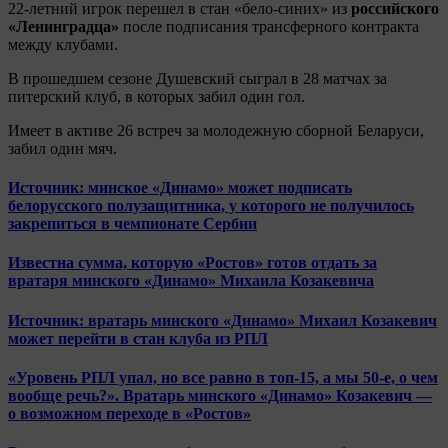
22-летний игрок перешел в стан «бело-синих» из
российского
«Ленинградца»
после подписания трансферного контракта
между клубами.
В прошедшем сезоне Душевский сыграл в 28 матчах за
питерский клуб, в которых забил один гол.
Имеет в активе 26 встреч за молодежную сборной Беларуси,
забил один мяч.
Источник: минское «Динамо» может подписать
белорусского полузащитника, у которого не получилось
закрепиться в чемпионате Сербии
Известна сумма, которую «Ростов» готов отдать за
вратаря минского «Динамо» Михаила Козакевича
Источник: вратарь минского «Динамо» Михаил Козакевич
может перейти в стан клуба из РПЛ
«Уровень РПЛ упал, но все равно в топ-15, а мы 50-е, о чем
вообще речь?». Вратарь минского «Динамо» Козакевич —
о возможном переходе в «Ростов»