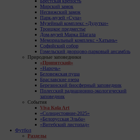
Брестская крепость
Мирский замок
Несвижский замок
Парк-музей «Сула»
Музейный комплекс «Дудутки»
Троицкое предместье
Дом-музей Марка Шагала
Мемориальный комплекс «Хатынь»
Софийский собор
Гомельский дворцово-парковый ансамбль
Природные заповедники
«Припятский»
«Нарочь»
Беловежская пуща
Браславские озера
Березинский биосферный заповедник
Полесский радиационно-экологический
заповедник
События
Viva Kola Art
«Солнцестояние-2025»
«Белорусская Эльба»
«Витебский листопад»
Футбол
Разделы