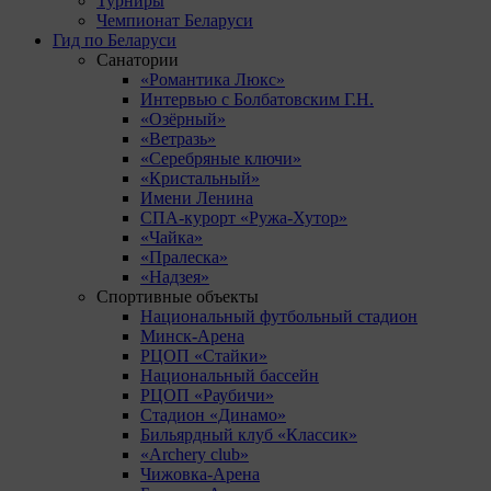
Турниры
Чемпионат Беларуси
Гид по Беларуси
Санатории
«Романтика Люкс»
Интервью с Болбатовским Г.Н.
«Озёрный»
«Ветразь»
«Серебряные ключи»
«Кристальный»
Имени Ленина
СПА-курорт «Ружа-Хутор»
«Чайка»
«Пралеска»
«Надзея»
Спортивные объекты
Национальный футбольный стадион
Минск-Арена
РЦОП «Стайки»
Национальный бассейн
РЦОП «Раубичи»
Стадион «Динамо»
Бильярдный клуб «Классик»
«Archery club»
Чижовка-Арена