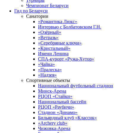
Турниры
Чемпионат Беларуси
Гид по Беларуси
Санатории
«Романтика Люкс»
Интервью с Болбатовским Г.Н.
«Озёрный»
«Ветразь»
«Серебряные ключи»
«Кристальный»
Имени Ленина
СПА-курорт «Ружа-Хутор»
«Чайка»
«Пралеска»
«Надзея»
Спортивные объекты
Национальный футбольный стадион
Минск-Арена
РЦОП «Стайки»
Национальный бассейн
РЦОП «Раубичи»
Стадион «Динамо»
Бильярдный клуб «Классик»
«Archery club»
Чижовка-Арена