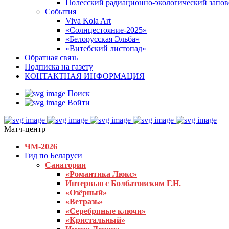
Полесский радиационно-экологический запо
События
Viva Kola Art
«Солнцестояние-2025»
«Белорусская Эльба»
«Витебский листопад»
Обратная связь
Подписка на газету
КОНТАКТНАЯ ИНФОРМАЦИЯ
Поиск
Войти
Матч-центр
ЧМ-2026
Гид по Беларуси
Санатории
«Романтика Люкс»
Интервью с Болбатовским Г.Н.
«Озёрный»
«Ветразь»
«Серебряные ключи»
«Кристальный»