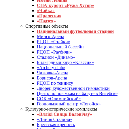
Имени Ленина
СПА-курорт «Ружа-Хутор»
«Чайка»
«Пралеска»
«Надзея»
Спортивные объекты
Национальный футбольный стадион
Минск-Арена
РЦОП «Стайки»
Национальный бассейн
РЦОП «Раубичи»
Стадион «Динамо»
Бильярдный клуб «Классик»
«Archery club»
Чижовка-Арена
Борисов-Арена
РЦОП по теннису
Дворец художественной гимнастики
Центр по прыжкам на батуте в Витебске
СОК «Олимпийский»
Горнолыжный центр «Логойск»
Культурно-исторические комплексы
«Вялікі Свяцк Валовічаў»
«Линия Сталина»
Брестская крепость