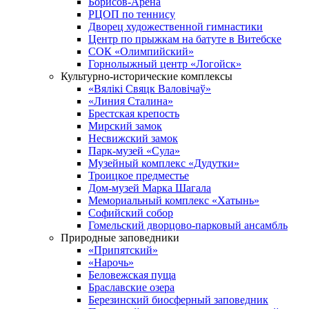
Борисов-Арена
РЦОП по теннису
Дворец художественной гимнастики
Центр по прыжкам на батуте в Витебске
СОК «Олимпийский»
Горнолыжный центр «Логойск»
Культурно-исторические комплексы
«Вялікі Свяцк Валовічаў»
«Линия Сталина»
Брестская крепость
Мирский замок
Несвижский замок
Парк-музей «Сула»
Музейный комплекс «Дудутки»
Троицкое предместье
Дом-музей Марка Шагала
Мемориальный комплекс «Хатынь»
Софийский собор
Гомельский дворцово-парковый ансамбль
Природные заповедники
«Припятский»
«Нарочь»
Беловежская пуща
Браславские озера
Березинский биосферный заповедник