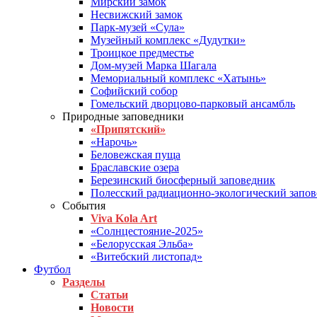
Мирский замок
Несвижский замок
Парк-музей «Сула»
Музейный комплекс «Дудутки»
Троицкое предместье
Дом-музей Марка Шагала
Мемориальный комплекс «Хатынь»
Софийский собор
Гомельский дворцово-парковый ансамбль
Природные заповедники
«Припятский»
«Нарочь»
Беловежская пуща
Браславские озера
Березинский биосферный заповедник
Полесский радиационно-экологический запо
События
Viva Kola Art
«Солнцестояние-2025»
«Белорусская Эльба»
«Витебский листопад»
Футбол
Разделы
Статьи
Новости