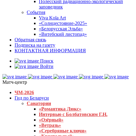
Полесский радиационно-экологический
заповедник
События
Viva Kola Art
«Солнцестояние-2025»
«Белорусская Эльба»
«Витебский листопад»
Обратная связь
Подписка на газету
КОНТАКТНАЯ ИНФОРМАЦИЯ
Поиск
Войти
Матч-центр
ЧМ-2026
Гид по Беларуси
Санатории
«Романтика Люкс»
Интервью с Болбатовским Г.Н.
«Озёрный»
«Ветразь»
«Серебряные ключи»