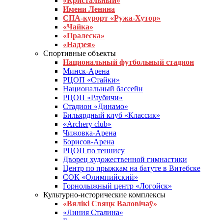
«Кристальный»
Имени Ленина
СПА-курорт «Ружа-Хутор»
«Чайка»
«Пралеска»
«Надзея»
Спортивные объекты
Национальный футбольный стадион
Минск-Арена
РЦОП «Стайки»
Национальный бассейн
РЦОП «Раубичи»
Стадион «Динамо»
Бильярдный клуб «Классик»
«Archery club»
Чижовка-Арена
Борисов-Арена
РЦОП по теннису
Дворец художественной гимнастики
Центр по прыжкам на батуте в Витебске
СОК «Олимпийский»
Горнолыжный центр «Логойск»
Культурно-исторические комплексы
«Вялікі Свяцк Валовічаў»
«Линия Сталина»