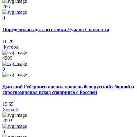
266
0
Определилась дата отставки Лучано Спаллетти
16:29
Футбол
4900
0
Дмитрий Губерниев оценил уровень белорусской сборной и
спрогнозировал исход спарринга с Россией
15:55
Хоккей
2093
0