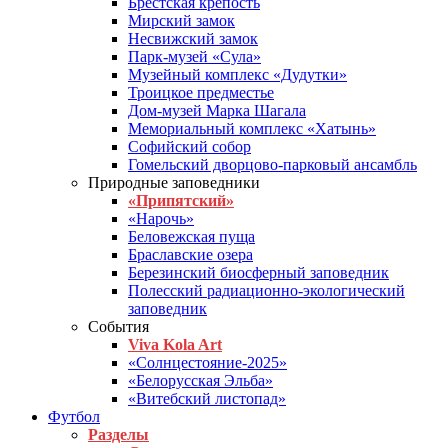
Брестская крепость
Мирский замок
Несвижский замок
Парк-музей «Сула»
Музейный комплекс «Дудутки»
Троицкое предместье
Дом-музей Марка Шагала
Мемориальный комплекс «Хатынь»
Софийский собор
Гомельский дворцово-парковый ансамбль
Природные заповедники
«Припятский»
«Нарочь»
Беловежская пуща
Браславские озера
Березинский биосферный заповедник
Полесский радиационно-экологический
заповедник
События
Viva Kola Art
«Солнцестояние-2025»
«Белорусская Эльба»
«Витебский листопад»
Футбол
Разделы