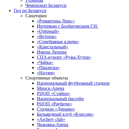
Турниры
Чемпионат Беларуси
Гид по Беларуси
Санатории
«Романтика Люкс»
Интервью с Болбатовским Г.Н.
«Озёрный»
«Ветразь»
«Серебряные ключи»
«Кристальный»
Имени Ленина
СПА-курорт «Ружа-Хутор»
«Чайка»
«Пралеска»
«Надзея»
Спортивные объекты
Национальный футбольный стадион
Минск-Арена
РЦОП «Стайки»
Национальный бассейн
РЦОП «Раубичи»
Стадион «Динамо»
Бильярдный клуб «Классик»
«Archery club»
Чижовка-Арена