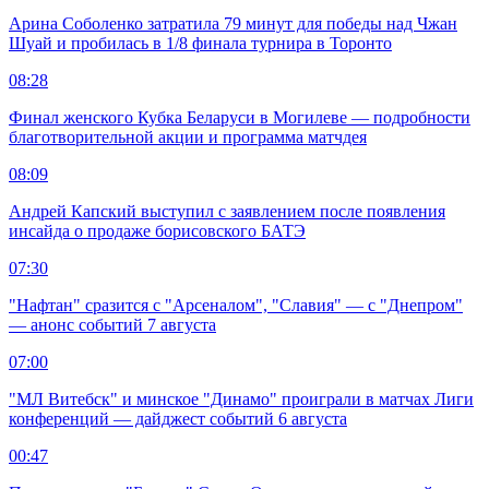
Арина Соболенко затратила 79 минут для победы над Чжан
Шуай и пробилась в 1/8 финала турнира в Торонто
08:28
Финал женского Кубка Беларуси в Могилеве — подробности
благотворительной акции и программа матчдея
08:09
Андрей Капский выступил с заявлением после появления
инсайда о продаже борисовского БАТЭ
07:30
"Нафтан" сразится с "Арсеналом", "Славия" — с "Днепром"
— анонс событий 7 августа
07:00
"МЛ Витебск" и минское "Динамо" проиграли в матчах Лиги
конференций — дайджест событий 6 августа
00:47