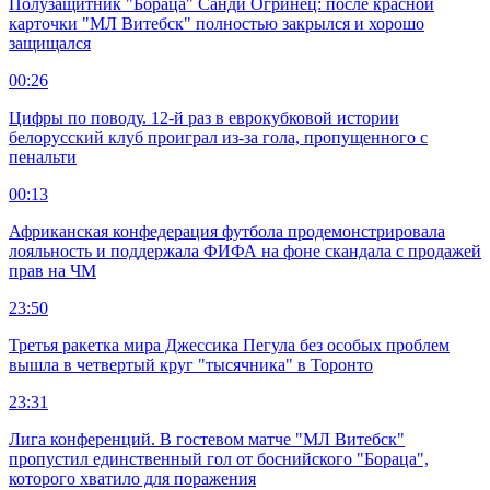
Полузащитник "Бораца" Санди Огринец: после красной
карточки "МЛ Витебск" полностью закрылся и хорошо
защищался
00:26
Цифры по поводу. 12-й раз в еврокубковой истории
белорусский клуб проиграл из-за гола, пропущенного с
пенальти
00:13
Африканская конфедерация футбола продемонстрировала
лояльность и поддержала ФИФА на фоне скандала с продажей
прав на ЧМ
23:50
Третья ракетка мира Джессика Пегула без особых проблем
вышла в четвертый круг "тысячника" в Торонто
23:31
Лига конференций. В гостевом матче "МЛ Витебск"
пропустил единственный гол от боснийского "Бораца",
которого хватило для поражения