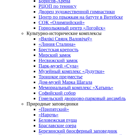
Борисов-Арена
РЦОП по теннису
Дворец художественной гимнастики
Центр по прыжкам на батуте в Витебске
СОК «Олимпийский»
Горнолыжный центр «Логойск»
Культурно-исторические комплексы
«Вялікі Свяцк Валовічаў»
«Линия Сталина»
Брестская крепость
Мирский замок
Несвижский замок
Парк-музей «Сула»
Музейный комплекс «Дудутки»
Троицкое предместье
Дом-музей Марка Шагала
Мемориальный комплекс «Хатынь»
Софийский собор
Гомельский дворцово-парковый ансамбль
Природные заповедники
«Припятский»
«Нарочь»
Беловежская пуща
Браславские озера
Березинский биосферный заповедник