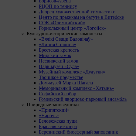
Борисов-Арена
РЦОП по теннису
Дворец художественной гимнастики
Центр по прыжкам на батуте в Витебске
СОК «Олимпийский»
Горнолыжный центр «Логойск»
Культурно-исторические комплексы
«Вялікі Свяцк Валовічаў»
«Линия Сталина»
Брестская крепость
Мирский замок
Несвижский замок
Парк-музей «Сула»
Музейный комплекс «Дудутки»
Троицкое предместье
Дом-музей Марка Шагала
Мемориальный комплекс «Хатынь»
Софийский собор
Гомельский дворцово-парковый ансамбль
Природные заповедники
«Припятский»
«Нарочь»
Беловежская пуща
Браславские озера
Березинский биосферный заповедник