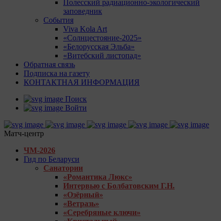
Полесский радиационно-экологический
заповедник
События
Viva Kola Art
«Солнцестояние-2025»
«Белорусская Эльба»
«Витебский листопад»
Обратная связь
Подписка на газету
КОНТАКТНАЯ ИНФОРМАЦИЯ
Поиск
Войти
Матч-центр
ЧМ-2026
Гид по Беларуси
Санатории
«Романтика Люкс»
Интервью с Болбатовским Г.Н.
«Озёрный»
«Ветразь»
«Серебряные ключи»