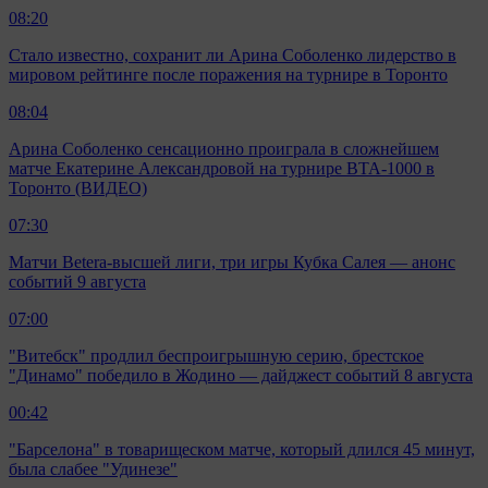
08:20
Стало известно, сохранит ли Арина Соболенко лидерство в
мировом рейтинге после поражения на турнире в Торонто
08:04
Арина Соболенко сенсационно проиграла в сложнейшем
матче Екатерине Александровой на турнире ВТА-1000 в
Торонто (ВИДЕО)
07:30
Матчи Beterа-высшей лиги, три игры Кубка Салея — анонс
событий 9 августа
07:00
"Витебск" продлил беспроигрышную серию, брестское
"Динамо" победило в Жодино — дайджест событий 8 августа
00:42
"Барселона" в товарищеском матче, который длился 45 минут,
была слабее "Удинезе"