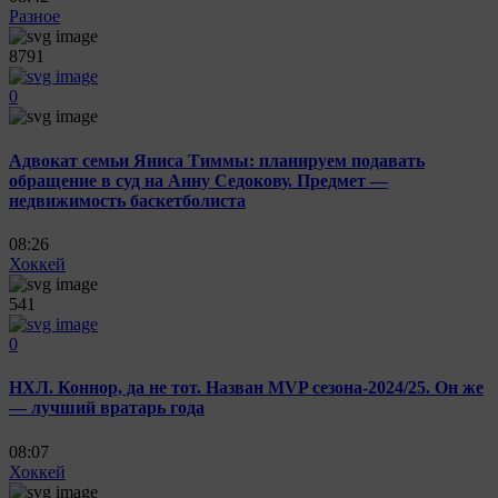
Разное
8791
0
Адвокат семьи Яниса Тиммы: планируем подавать
обращение в суд на Анну Седокову. Предмет —
недвижимость баскетболиста
08:26
Хоккей
541
0
НХЛ. Коннор, да не тот. Назван MVP сезона-2024/25. Он же
— лучший вратарь года
08:07
Хоккей