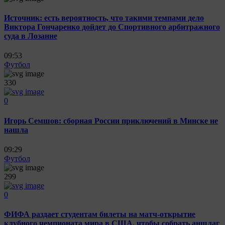
Источник: есть вероятность, что такими темпами дело
Виктора Гончаренко дойдет до Спортивного арбитражного
суда в Лозанне
09:53
Футбол
330
0
Игорь Семшов: сборная России приключений в Минске не
нашла
09:29
Футбол
299
0
ФИФА раздает студентам билеты на матч-открытие
клубного чемпионата мира в США, чтобы собрать аншлаг