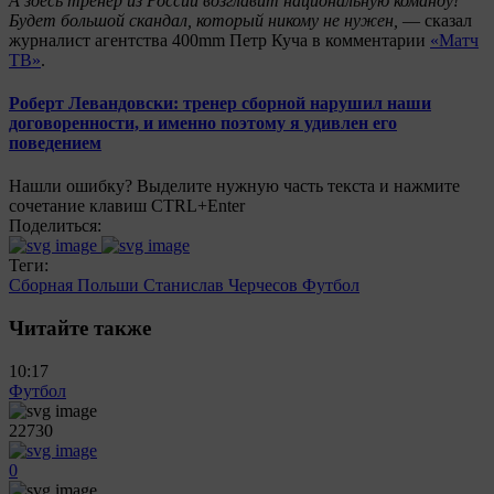
А здесь тренер из России возглавит национальную команду!
Будет большой скандал, который никому не нужен,
— сказал
журналист агентства 400mm Петр Куча в комментарии
«Матч
ТВ»
.
Роберт Левандовски: тренер сборной нарушил наши
договоренности, и именно поэтому я удивлен его
поведением
Нашли ошибку? Выделите нужную часть текста и нажмите
сочетание клавиш CTRL+Enter
Поделиться:
Теги:
Сборная Польши
Станислав Черчесов
Футбол
Читайте также
10:17
Футбол
22730
0