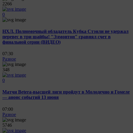
2266
0
НХЛ. Полномочный обладатель Кубка Стэнли не удержал
перевес в три шайбы! "Эдмонтон" сравнял счет в
финальной серии (ВИДЕО)
07:30
Разное
348
0
Матчи Betera-высшей лиги пройдут в Молодечно и Гомеле
— анонс событий 13 июня
07:00
Разное
5746