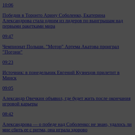
10:06
Победив в Торонто Арину Соболенко, Екатерина
Александрова стала одним из лидеров по выигрышам над
первыми ракетками мира
09:47
Чемпионат Польши. "Мотор" Артема Акатова проиграл
"Погони"
09:23
Источник: в понедельник Евгений Кузнецов прилетит в
Минск
09:05
Александр Овечкин объявил, где будет жить после окончания
игровой карьеры
08:42
Александрова — о победе над Соболенко: не знаю, удалось ли
мне сбить ее с ритма, она играла здорово