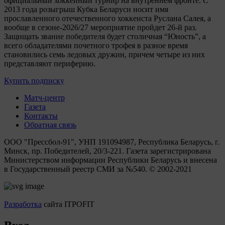
официальный хоккейный турнир на внутреннем фронте. C
2013 года розыгрыш Кубка Беларуси носит имя
прославленного отечественного хоккеиста Руслана Салея, а
вообще в сезоне-2026/27 мероприятие пройдет 26-й раз.
Защищать звание победителя будет столичная “Юность”, а
всего обладателями почетного трофея в разное время
становились семь ледовых дружин, причем четыре из них
представляют периферию.
Купить подписку
Матч-центр
Газета
Контакты
Обратная связь
ООО "Прессбол-91", УНП 191094987, Республика Беларусь, г.
Минск, пр. Победителей, 20/3-221. Газета зарегистрирована
Министерством информации Республики Беларусь и внесена
в Государственный реестр СМИ за №540. © 2002-2021
Разработка
сайта ITPOFIT