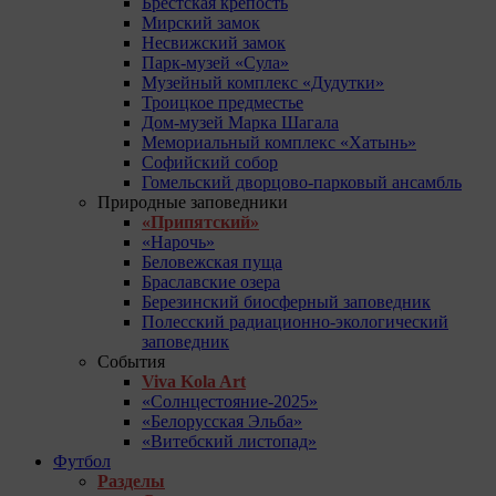
Брестская крепость
Мирский замок
Несвижский замок
Парк-музей «Сула»
Музейный комплекс «Дудутки»
Троицкое предместье
Дом-музей Марка Шагала
Мемориальный комплекс «Хатынь»
Софийский собор
Гомельский дворцово-парковый ансамбль
Природные заповедники
«Припятский»
«Нарочь»
Беловежская пуща
Браславские озера
Березинский биосферный заповедник
Полесский радиационно-экологический
заповедник
События
Viva Kola Art
«Солнцестояние-2025»
«Белорусская Эльба»
«Витебский листопад»
Футбол
Разделы