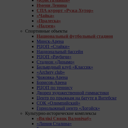
«Кристальный»
Имени Ленина
СПА-курорт «Ружа-Хутор»
«Чайка»
«Пралеска»
«Надзея»
Спортивные объекты
Национальный футбольный стадион
Минск-Арена
РЦОП «Стайки»
Национальный бассейн
РЦОП «Раубичи»
Стадион «Динамо»
Бильярдный клуб «Классик»
«Archery club»
Чижовка-Арена
Борисов-Арена
РЦОП по теннису
Дворец художественной гимнастики
Центр по прыжкам на батуте в Витебске
СОК «Олимпийский»
Горнолыжный центр «Логойск»
Культурно-исторические комплексы
«Вялікі Свяцк Валовічаў»
«Линия Сталина»