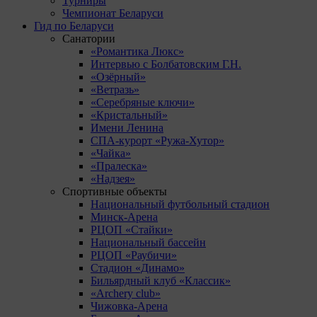
Турниры
Чемпионат Беларуси
Гид по Беларуси
Санатории
«Романтика Люкс»
Интервью с Болбатовским Г.Н.
«Озёрный»
«Ветразь»
«Серебряные ключи»
«Кристальный»
Имени Ленина
СПА-курорт «Ружа-Хутор»
«Чайка»
«Пралеска»
«Надзея»
Спортивные объекты
Национальный футбольный стадион
Минск-Арена
РЦОП «Стайки»
Национальный бассейн
РЦОП «Раубичи»
Стадион «Динамо»
Бильярдный клуб «Классик»
«Archery club»
Чижовка-Арена