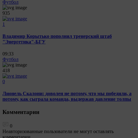
Футбол
935
1
Владимир Корытько пополнил тренерский штаб
"Энергетика"-БГУ
09:33
Футбол
418
0
Лионель Скалони: доволен не потому, что мы победили, а
потому, как сыграла команда, выдержав давление толпы
Комментарии
0
Неавторизованные пользователи не могут оставлять
комментарии.