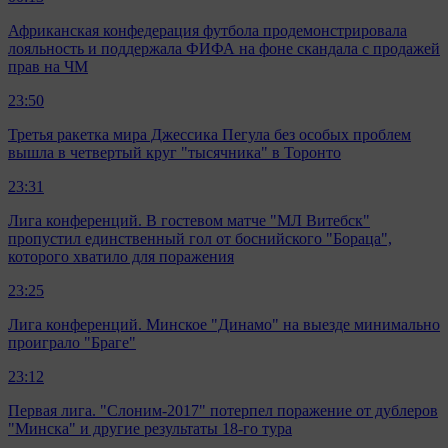
Африканская конфедерация футбола продемонстрировала
лояльность и поддержала ФИФА на фоне скандала с продажей
прав на ЧМ
23:50
Третья ракетка мира Джессика Пегула без особых проблем
вышла в четвертый круг "тысячника" в Торонто
23:31
Лига конференций. В гостевом матче "МЛ Витебск"
пропустил единственный гол от боснийского "Бораца",
которого хватило для поражения
23:25
Лига конференций. Минское "Динамо" на выезде минимально
проиграло "Браге"
23:12
Первая лига. "Слоним-2017" потерпел поражение от дублеров
"Минска" и другие результаты 18-го тура