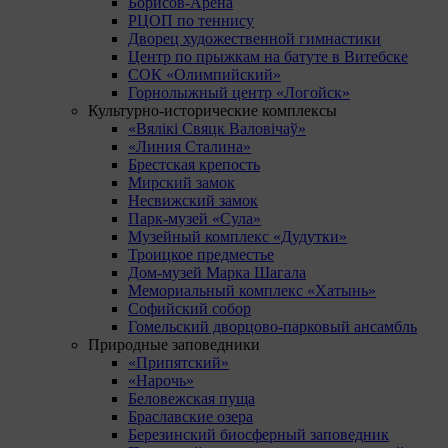
Борисов-Арена
РЦОП по теннису
Дворец художественной гимнастики
Центр по прыжкам на батуте в Витебске
СОК «Олимпийский»
Горнолыжный центр «Логойск»
Культурно-исторические комплексы
«Вялікі Свяцк Валовічаў»
«Линия Сталина»
Брестская крепость
Мирский замок
Несвижский замок
Парк-музей «Сула»
Музейный комплекс «Дудутки»
Троицкое предместье
Дом-музей Марка Шагала
Мемориальный комплекс «Хатынь»
Софийский собор
Гомельский дворцово-парковый ансамбль
Природные заповедники
«Припятский»
«Нарочь»
Беловежская пуща
Браславские озера
Березинский биосферный заповедник