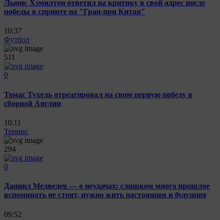
Льюис Хэмилтон ответил на критику в свой адрес после
победы в спринте на "Гран-при Китая"
10:37
Футбол
511
0
Томас Тухель отреагировал на свою первую победу в
сборной Англии
10:11
Теннис
294
0
Даниил Медведев — о неудачах: слишком много прошлое
вспоминать не стоит, нужно жить настоящим и будущим
09:52