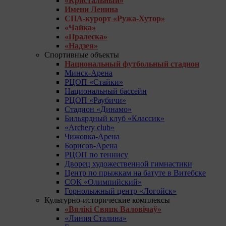
«Кристальный»
Имени Ленина
СПА-курорт «Ружа-Хутор»
«Чайка»
«Пралеска»
«Надзея»
Спортивные объекты
Национальный футбольный стадион
Минск-Арена
РЦОП «Стайки»
Национальный бассейн
РЦОП «Раубичи»
Стадион «Динамо»
Бильярдный клуб «Классик»
«Archery club»
Чижовка-Арена
Борисов-Арена
РЦОП по теннису
Дворец художественной гимнастики
Центр по прыжкам на батуте в Витебске
СОК «Олимпийский»
Горнолыжный центр «Логойск»
Культурно-исторические комплексы
«Вялікі Свяцк Валовічаў»
«Линия Сталина»