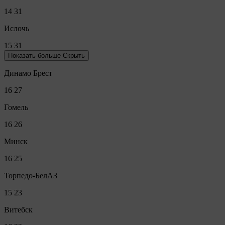
14
31
Ислочь
15
31
Показать больше
Скрыть
Динамо Брест
16
27
Гомель
16
26
Минск
16
25
Торпедо-БелАЗ
15
23
Витебск