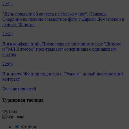
22:55
"День рождения 3 августа не только у нее". Надежда
Скардино выложила совместное фото с Дарьей Домрачевой в
день ее 40-летия
22:23
Лига конференций. После первых таймов минское "Динамо"
и "МЛ Витебск" проигрывают соперникам с одинаковым
счетом
22:09
Винисиус Жуниор подписал с "Реалом" новый шестилетний
контракт
Больше новостей
Турнирная таблица
Футбол
Футбол