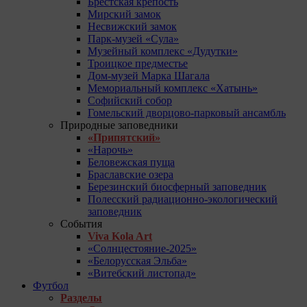
Брестская крепость
Мирский замок
Несвижский замок
Парк-музей «Сула»
Музейный комплекс «Дудутки»
Троицкое предместье
Дом-музей Марка Шагала
Мемориальный комплекс «Хатынь»
Софийский собор
Гомельский дворцово-парковый ансамбль
Природные заповедники
«Припятский»
«Нарочь»
Беловежская пуща
Браславские озера
Березинский биосферный заповедник
Полесский радиационно-экологический
заповедник
События
Viva Kola Art
«Солнцестояние-2025»
«Белорусская Эльба»
«Витебский листопад»
Футбол
Разделы