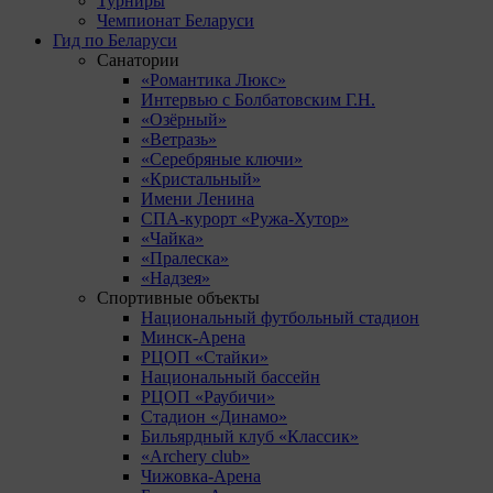
Турниры
Чемпионат Беларуси
Гид по Беларуси
Санатории
«Романтика Люкс»
Интервью с Болбатовским Г.Н.
«Озёрный»
«Ветразь»
«Серебряные ключи»
«Кристальный»
Имени Ленина
СПА-курорт «Ружа-Хутор»
«Чайка»
«Пралеска»
«Надзея»
Спортивные объекты
Национальный футбольный стадион
Минск-Арена
РЦОП «Стайки»
Национальный бассейн
РЦОП «Раубичи»
Стадион «Динамо»
Бильярдный клуб «Классик»
«Archery club»
Чижовка-Арена