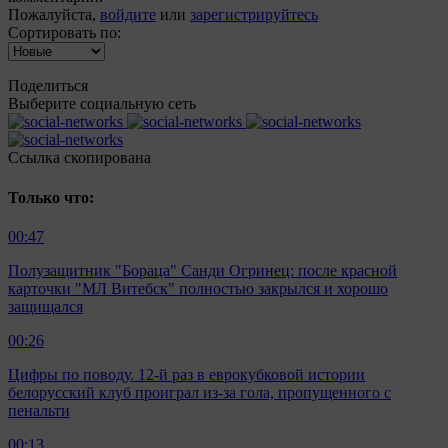
Пожалуйста,
войдите
или
зарегистрируйтесь
Сортировать по:
Поделиться
Выберите социальную сеть
Ccылка скопирована
Только что:
00:47
Полузащитник "Бораца" Санди Огринец: после красной
карточки "МЛ Витебск" полностью закрылся и хорошо
защищался
00:26
Цифры по поводу. 12-й раз в еврокубковой истории
белорусский клуб проиграл из-за гола, пропущенного с
пенальти
00:13