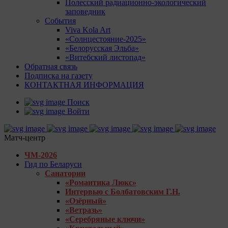
Полесский радиационно-экологический
заповедник
События
Viva Kola Art
«Солнцестояние-2025»
«Белорусская Эльба»
«Витебский листопад»
Обратная связь
Подписка на газету
КОНТАКТНАЯ ИНФОРМАЦИЯ
Поиск
Войти
Матч-центр
ЧМ-2026
Гид по Беларуси
Санатории
«Романтика Люкс»
Интервью с Болбатовским Г.Н.
«Озёрный»
«Ветразь»
«Серебряные ключи»