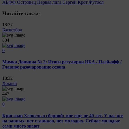
АБФФ
Островец
Первая лига
Сергей Крот
Футбол
Читайте также
18:37
Баскетбол
804
0
Мамка Дончича № 2: Итоги регулярки НБА / Плей-офф /
Главное разочарование сезона
18:32
Хоккей
447
0
Кристиан Хенкель о сборной: мне еще не 40 лет. У нас все
на равных, нет стариков, нет молодых. Сейчас молодые
сами много знают