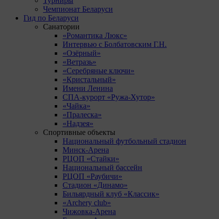
Турниры
Чемпионат Беларуси
Гид по Беларуси
Санатории
«Романтика Люкс»
Интервью с Болбатовским Г.Н.
«Озёрный»
«Ветразь»
«Серебряные ключи»
«Кристальный»
Имени Ленина
СПА-курорт «Ружа-Хутор»
«Чайка»
«Пралеска»
«Надзея»
Спортивные объекты
Национальный футбольный стадион
Минск-Арена
РЦОП «Стайки»
Национальный бассейн
РЦОП «Раубичи»
Стадион «Динамо»
Бильярдный клуб «Классик»
«Archery club»
Чижовка-Арена