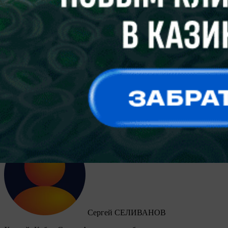
Футзал. Александр Чибисов. Нахожусь в своей команде
Лучшим футзальным тренером Беларуси третий раз был
признан Александр ЧИБИСОВ — он привел “Столицу” к
золоту в чемпионате страны и выигрышу Кубка. В коллекции
42-летнего специалиста, тренерский дебют которого состоялся
в марте 2022 года, четыре победы в первенстве и по две в
Кубке и Суперкубке Беларуси. Результаты впечатляют.
Корреспондент “ПБ” встретился с Александром Валерьевичем
в день выхода команды из отпуска и побеседовал о днях
минувших и планах на ближайшие месяцы.
Сергей СЕЛИВАНОВ