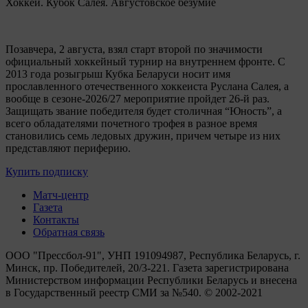
Хоккей. Кубок Салея. Августовское безумие
Позавчера, 2 августа, взял старт второй по значимости
официальный хоккейный турнир на внутреннем фронте. C
2013 года розыгрыш Кубка Беларуси носит имя
прославленного отечественного хоккеиста Руслана Салея, а
вообще в сезоне-2026/27 мероприятие пройдет 26-й раз.
Защищать звание победителя будет столичная “Юность”, а
всего обладателями почетного трофея в разное время
становились семь ледовых дружин, причем четыре из них
представляют периферию.
Купить подписку
Матч-центр
Газета
Контакты
Обратная связь
ООО "Прессбол-91", УНП 191094987, Республика Беларусь, г.
Минск, пр. Победителей, 20/3-221. Газета зарегистрирована
Министерством информации Республики Беларусь и внесена
в Государственный реестр СМИ за №540. © 2002-2021