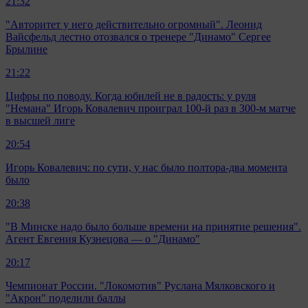
21:32
"Авторитет у него действительно огромный". Леонид
Вайсфельд лестно отозвался о тренере "Динамо" Сергее
Брылине
21:22
Цифры по поводу. Когда юбилей не в радость: у руля
"Немана" Игорь Ковалевич проиграл 100-й раз в 300-м матче
в высшей лиге
20:54
Игорь Ковалевич: по сути, у нас было полтора-два момента
было
20:38
"В Минске надо было больше времени на принятие решения".
Агент Евгения Кузнецова — о "Динамо"
20:17
Чемпионат России. "Локомотив" Руслана Мялковского и
"Акрон" поделили баллы