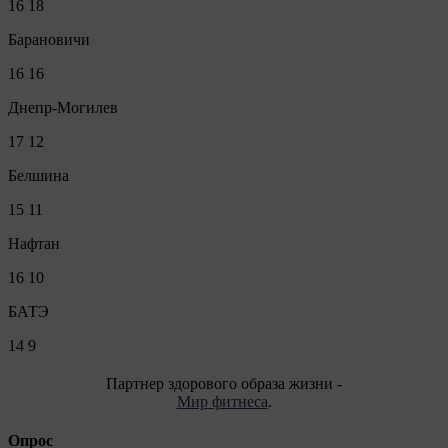
16
18
Барановичи
16
16
Днепр-Могилев
17
12
Белшина
15
11
Нафтан
16
10
БАТЭ
14
9
Партнер здорового образа жизни -
Мир фитнеса
.
Опрос