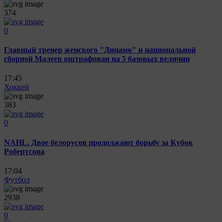
374
0
Главный тренер женского "Динамо" и национальной
сборной Малеев оштрафован на 5 базовых величин
17:45
Хоккей
383
0
NAHL. Двое белорусов продолжают борьбу за Кубок
Робертсона
17:04
Футбол
2938
0