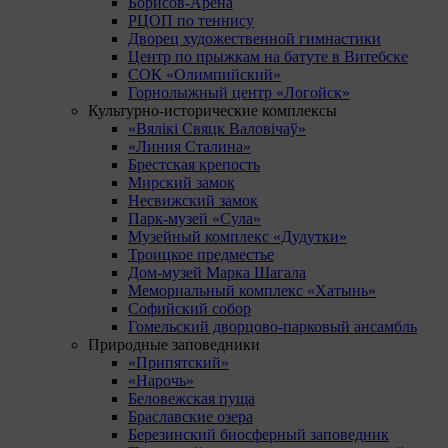
Борисов-Арена
РЦОП по теннису
Дворец художественной гимнастики
Центр по прыжкам на батуте в Витебске
СОК «Олимпийский»
Горнолыжный центр «Логойск»
Культурно-исторические комплексы
«Вялікі Свяцк Валовічаў»
«Линия Сталина»
Брестская крепость
Мирский замок
Несвижский замок
Парк-музей «Сула»
Музейный комплекс «Дудутки»
Троицкое предместье
Дом-музей Марка Шагала
Мемориальный комплекс «Хатынь»
Софийский собор
Гомельский дворцово-парковый ансамбль
Природные заповедники
«Припятский»
«Нарочь»
Беловежская пуща
Браславские озера
Березинский биосферный заповедник