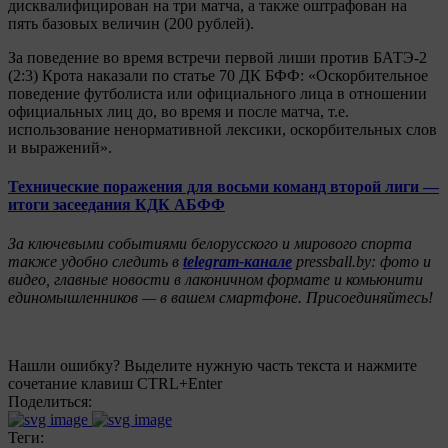
дисквалифицирован на три матча, а также оштрафован на
пять базовых величин (200 рублей).
За поведение во время встречи первой лиши против БАТЭ-2
(2:3) Крота наказали по статье 70 ДК БФФ: «Оскорбительное
поведение футболиста или официального лица в отношении
официальных лиц до, во время и после матча, т.е.
использование ненормативной лексики, оскорбительных слов
и выражений».
Технические поражения для восьми команд второй лиги —
итоги засеедания КДК АБФФ
За ключевыми событиями белорусского и мирового спорта
также удобно следить в
telegram-канале
pressball.by: фото и
видео, главные новости в лаконичном формате и комьюнити
единомышленников — в вашем смартфоне. Присоединяйтесь!
Нашли ошибку? Выделите нужную часть текста и нажмите
сочетание клавиш CTRL+Enter
Поделиться:
Теги: