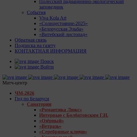
Полесский радиационно-экологический
заповедник
События
Viva Kola Art
«Солнцестояние-2025»
«Белорусская Эльба»
«Витебский листопад»
Обратная связь
Подписка на газету
КОНТАКТНАЯ ИНФОРМАЦИЯ
Поиск
Войти
Матч-центр
ЧМ-2026
Гид по Беларуси
Санатории
«Романтика Люкс»
Интервью с Болбатовским Г.Н.
«Озёрный»
«Ветразь»
«Серебряные ключи»