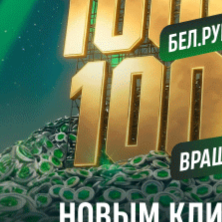
Сергей СЕЛИВАНОВ
Футбол. Betera-высшая лига. Особое мнение. Место для
шага…
Во время открытого до девятого августа трансферного окна в
Betera-высшей лиге уже совершено немало взаимовыгодных
сделок, но особняком выглядит возвращение в Могилев
Кирилла Цепенкова. Один из наиболее одаренных
футболистов Беларуси, рожденных в XXI веке, вернулся в
альма-матер, где старательно постигал футбольное искусство
в специализированной школе “Днепра”.
Александр КАНАНОВИЧ