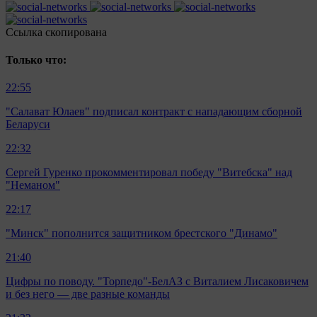
Ccылка скопирована
Только что:
22:55
"Салават Юлаев" подписал контракт с нападающим сборной
Беларуси
22:32
Сергей Гуренко прокомментировал победу "Витебска" над
"Неманом"
22:17
"Минск" пополнится защитником брестского "Динамо"
21:40
Цифры по поводу. "Торпедо"-БелАЗ с Виталием Лисаковичем
и без него — две разные команды