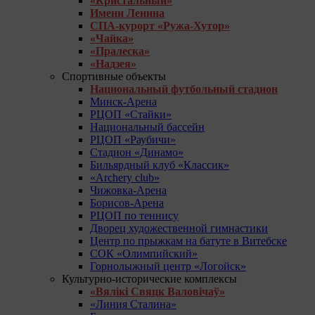
«Кристальный»
Имени Ленина
СПА-курорт «Ружа-Хутор»
«Чайка»
«Пралеска»
«Надзея»
Спортивные объекты
Национальный футбольный стадион
Минск-Арена
РЦОП «Стайки»
Национальный бассейн
РЦОП «Раубичи»
Стадион «Динамо»
Бильярдный клуб «Классик»
«Archery club»
Чижовка-Арена
Борисов-Арена
РЦОП по теннису
Дворец художественной гимнастики
Центр по прыжкам на батуте в Витебске
СОК «Олимпийский»
Горнолыжный центр «Логойск»
Культурно-исторические комплексы
«Вялікі Свяцк Валовічаў»
«Линия Сталина»