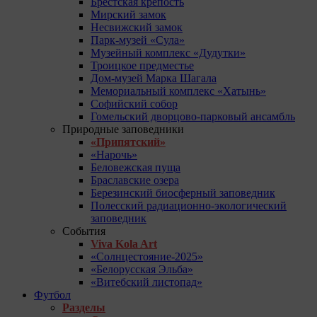
Брестская крепость
Мирский замок
Несвижский замок
Парк-музей «Сула»
Музейный комплекс «Дудутки»
Троицкое предместье
Дом-музей Марка Шагала
Мемориальный комплекс «Хатынь»
Софийский собор
Гомельский дворцово-парковый ансамбль
Природные заповедники
«Припятский»
«Нарочь»
Беловежская пуща
Браславские озера
Березинский биосферный заповедник
Полесский радиационно-экологический
заповедник
События
Viva Kola Art
«Солнцестояние-2025»
«Белорусская Эльба»
«Витебский листопад»
Футбол
Разделы