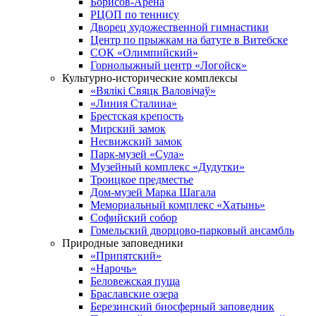
Борисов-Арена
РЦОП по теннису
Дворец художественной гимнастики
Центр по прыжкам на батуте в Витебске
СОК «Олимпийский»
Горнолыжный центр «Логойск»
Культурно-исторические комплексы
«Вялікі Свяцк Валовічаў»
«Линия Сталина»
Брестская крепость
Мирский замок
Несвижский замок
Парк-музей «Сула»
Музейный комплекс «Дудутки»
Троицкое предместье
Дом-музей Марка Шагала
Мемориальный комплекс «Хатынь»
Софийский собор
Гомельский дворцово-парковый ансамбль
Природные заповедники
«Припятский»
«Нарочь»
Беловежская пуща
Браславские озера
Березинский биосферный заповедник