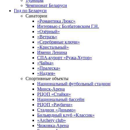
Турниры
Чемпионат Беларуси
Гид по Беларуси
Санатории
«Романтика Люкс»
Интервью с Болбатовским Г.Н.
«Озёрный»
«Ветразь»
«Серебряные ключи»
«Кристальный»
Имени Ленина
СПА-курорт «Ружа-Хутор»
«Чайка»
«Пралеска»
«Надзея»
Спортивные объекты
Национальный футбольный стадион
Минск-Арена
РЦОП «Стайки»
Национальный бассейн
РЦОП «Раубичи»
Стадион «Динамо»
Бильярдный клуб «Классик»
«Archery club»
Чижовка-Арена