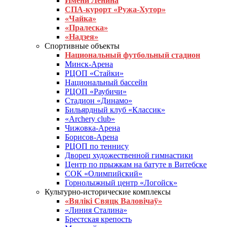
Имени Ленина
СПА-курорт «Ружа-Хутор»
«Чайка»
«Пралеска»
«Надзея»
Спортивные объекты
Национальный футбольный стадион
Минск-Арена
РЦОП «Стайки»
Национальный бассейн
РЦОП «Раубичи»
Стадион «Динамо»
Бильярдный клуб «Классик»
«Archery club»
Чижовка-Арена
Борисов-Арена
РЦОП по теннису
Дворец художественной гимнастики
Центр по прыжкам на батуте в Витебске
СОК «Олимпийский»
Горнолыжный центр «Логойск»
Культурно-исторические комплексы
«Вялікі Свяцк Валовічаў»
«Линия Сталина»
Брестская крепость