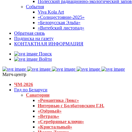
Полесский радиационно-экологический запо
События
Viva Kola Art
«Солнцестояние-2025»
«Белорусская Эльба»
«Витебский листопад»
Обратная связь
Подписка на газету
КОНТАКТНАЯ ИНФОРМАЦИЯ
Поиск
Войти
Матч-центр
ЧМ-2026
Гид по Беларуси
Санатории
«Романтика Люкс»
Интервью с Болбатовским Г.Н.
«Озёрный»
«Ветразь»
«Серебряные ключи»
«Кристальный»