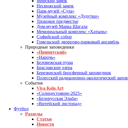
Мирский замок
Несвижский замок
Парк-музей «Сула»
Музейный комплекс «Дудутки»
Троицкое предместье
Дом-музей Марка Шагала
Мемориальный комплекс «Хатынь»
Софийский собор
Гомельский дворцово-парковый ансамбль
Природные заповедники
«Припятский»
«Нарочь»
Беловежская пуща
Браславские озера
Березинский биосферный заповедник
Полесский радиационно-экологический запо
События
Viva Kola Art
«Солнцестояние-2025»
«Белорусская Эльба»
«Витебский листопад»
Футбол
Разделы
Статьи
Новости