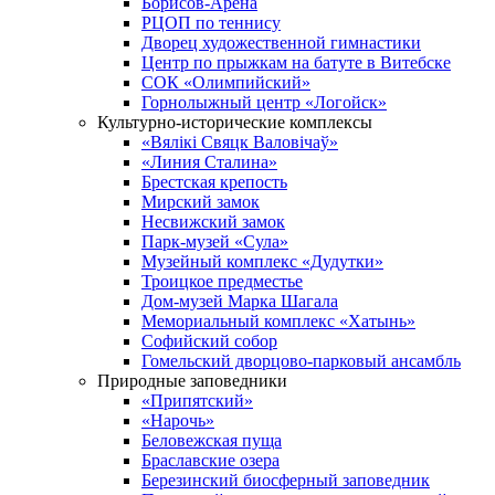
Борисов-Арена
РЦОП по теннису
Дворец художественной гимнастики
Центр по прыжкам на батуте в Витебске
СОК «Олимпийский»
Горнолыжный центр «Логойск»
Культурно-исторические комплексы
«Вялікі Свяцк Валовічаў»
«Линия Сталина»
Брестская крепость
Мирский замок
Несвижский замок
Парк-музей «Сула»
Музейный комплекс «Дудутки»
Троицкое предместье
Дом-музей Марка Шагала
Мемориальный комплекс «Хатынь»
Софийский собор
Гомельский дворцово-парковый ансамбль
Природные заповедники
«Припятский»
«Нарочь»
Беловежская пуща
Браславские озера
Березинский биосферный заповедник