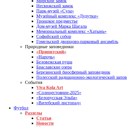
Мирский замок
Несвижский замок
Парк-музей «Сула»
Музейный комплекс «Дудутки»
Троицкое предместье
Дом-музей Марка Шагала
Мемориальный комплекс «Хатынь»
Софийский собор
Гомельский дворцово-парковый ансамбль
Природные заповедники
«Припятский»
«Нарочь»
Беловежская пуща
Браславские озера
Березинский биосферный заповедник
Полесский радиационно-экологический запо
События
Viva Kola Art
«Солнцестояние-2025»
«Белорусская Эльба»
«Витебский листопад»
Футбол
Разделы
Статьи
Новости