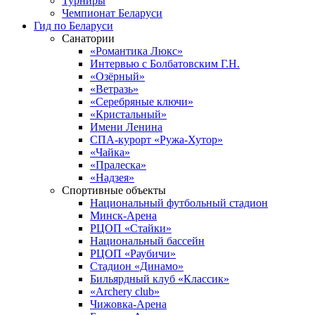
Турниры
Чемпионат Беларуси
Гид по Беларуси
Санатории
«Романтика Люкс»
Интервью с Болбатовским Г.Н.
«Озёрный»
«Ветразь»
«Серебряные ключи»
«Кристальный»
Имени Ленина
СПА-курорт «Ружа-Хутор»
«Чайка»
«Пралеска»
«Надзея»
Спортивные объекты
Национальный футбольный стадион
Минск-Арена
РЦОП «Стайки»
Национальный бассейн
РЦОП «Раубичи»
Стадион «Динамо»
Бильярдный клуб «Классик»
«Archery club»
Чижовка-Арена