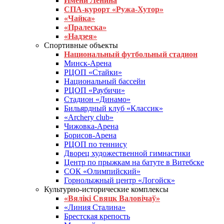
Имени Ленина
СПА-курорт «Ружа-Хутор»
«Чайка»
«Пралеска»
«Надзея»
Спортивные объекты
Национальный футбольный стадион
Минск-Арена
РЦОП «Стайки»
Национальный бассейн
РЦОП «Раубичи»
Стадион «Динамо»
Бильярдный клуб «Классик»
«Archery club»
Чижовка-Арена
Борисов-Арена
РЦОП по теннису
Дворец художественной гимнастики
Центр по прыжкам на батуте в Витебске
СОК «Олимпийский»
Горнолыжный центр «Логойск»
Культурно-исторические комплексы
«Вялікі Свяцк Валовічаў»
«Линия Сталина»
Брестская крепость