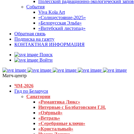
Полесский радиационно-экологический запо
События
Viva Kola Art
«Солнцестояние-2025»
«Белорусская Эльба»
«Витебский листопад»
Обратная связь
Подписка на газету
КОНТАКТНАЯ ИНФОРМАЦИЯ
Поиск
Войти
Матч-центр
ЧМ-2026
Гид по Беларуси
Санатории
«Романтика Люкс»
Интервью с Болбатовским Г.Н.
«Озёрный»
«Ветразь»
«Серебряные ключи»
«Кристальный»