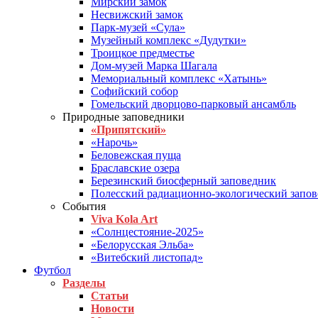
Мирский замок
Несвижский замок
Парк-музей «Сула»
Музейный комплекс «Дудутки»
Троицкое предместье
Дом-музей Марка Шагала
Мемориальный комплекс «Хатынь»
Софийский собор
Гомельский дворцово-парковый ансамбль
Природные заповедники
«Припятский»
«Нарочь»
Беловежская пуща
Браславские озера
Березинский биосферный заповедник
Полесский радиационно-экологический запо
События
Viva Kola Art
«Солнцестояние-2025»
«Белорусская Эльба»
«Витебский листопад»
Футбол
Разделы
Статьи
Новости