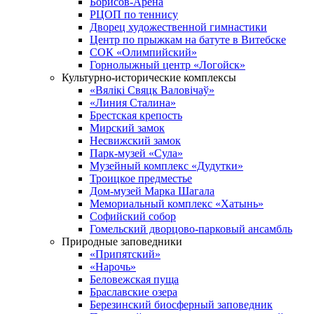
Борисов-Арена
РЦОП по теннису
Дворец художественной гимнастики
Центр по прыжкам на батуте в Витебске
СОК «Олимпийский»
Горнолыжный центр «Логойск»
Культурно-исторические комплексы
«Вялікі Свяцк Валовічаў»
«Линия Сталина»
Брестская крепость
Мирский замок
Несвижский замок
Парк-музей «Сула»
Музейный комплекс «Дудутки»
Троицкое предместье
Дом-музей Марка Шагала
Мемориальный комплекс «Хатынь»
Софийский собор
Гомельский дворцово-парковый ансамбль
Природные заповедники
«Припятский»
«Нарочь»
Беловежская пуща
Браславские озера
Березинский биосферный заповедник