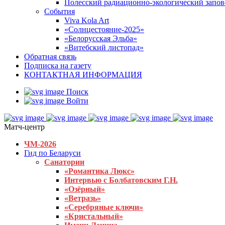
Полесский радиационно-экологический запо
События
Viva Kola Art
«Солнцестояние-2025»
«Белорусская Эльба»
«Витебский листопад»
Обратная связь
Подписка на газету
КОНТАКТНАЯ ИНФОРМАЦИЯ
Поиск
Войти
Матч-центр
ЧМ-2026
Гид по Беларуси
Санатории
«Романтика Люкс»
Интервью с Болбатовским Г.Н.
«Озёрный»
«Ветразь»
«Серебряные ключи»
«Кристальный»