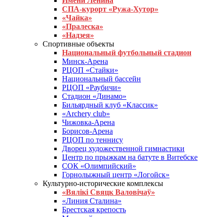
Имени Ленина
СПА-курорт «Ружа-Хутор»
«Чайка»
«Пралеска»
«Надзея»
Спортивные объекты
Национальный футбольный стадион
Минск-Арена
РЦОП «Стайки»
Национальный бассейн
РЦОП «Раубичи»
Стадион «Динамо»
Бильярдный клуб «Классик»
«Archery club»
Чижовка-Арена
Борисов-Арена
РЦОП по теннису
Дворец художественной гимнастики
Центр по прыжкам на батуте в Витебске
СОК «Олимпийский»
Горнолыжный центр «Логойск»
Культурно-исторические комплексы
«Вялікі Свяцк Валовічаў»
«Линия Сталина»
Брестская крепость