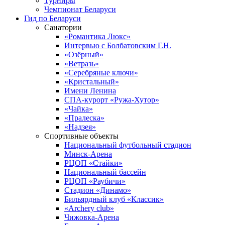
Турниры
Чемпионат Беларуси
Гид по Беларуси
Санатории
«Романтика Люкс»
Интервью с Болбатовским Г.Н.
«Озёрный»
«Ветразь»
«Серебряные ключи»
«Кристальный»
Имени Ленина
СПА-курорт «Ружа-Хутор»
«Чайка»
«Пралеска»
«Надзея»
Спортивные объекты
Национальный футбольный стадион
Минск-Арена
РЦОП «Стайки»
Национальный бассейн
РЦОП «Раубичи»
Стадион «Динамо»
Бильярдный клуб «Классик»
«Archery club»
Чижовка-Арена