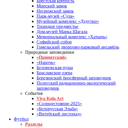
Брестская крепость
Мирский замок
Несвижский замок
Парк-музей «Сула»
Музейный комплекс «Дудутки»
Троицкое предместье
Дом-музей Марка Шагала
Мемориальный комплекс «Хатынь»
Софийский собор
Гомельский дворцово-парковый ансамбль
Природные заповедники
«Припятский»
«Нарочь»
Беловежская пуща
Браславские озера
Березинский биосферный заповедник
Полесский радиационно-экологический
заповедник
События
Viva Kola Art
«Солнцестояние-2025»
«Белорусская Эльба»
«Витебский листопад»
Футбол
Разделы