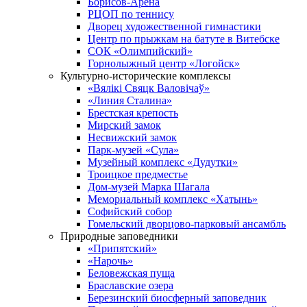
Борисов-Арена
РЦОП по теннису
Дворец художественной гимнастики
Центр по прыжкам на батуте в Витебске
СОК «Олимпийский»
Горнолыжный центр «Логойск»
Культурно-исторические комплексы
«Вялікі Свяцк Валовічаў»
«Линия Сталина»
Брестская крепость
Мирский замок
Несвижский замок
Парк-музей «Сула»
Музейный комплекс «Дудутки»
Троицкое предместье
Дом-музей Марка Шагала
Мемориальный комплекс «Хатынь»
Софийский собор
Гомельский дворцово-парковый ансамбль
Природные заповедники
«Припятский»
«Нарочь»
Беловежская пуща
Браславские озера
Березинский биосферный заповедник