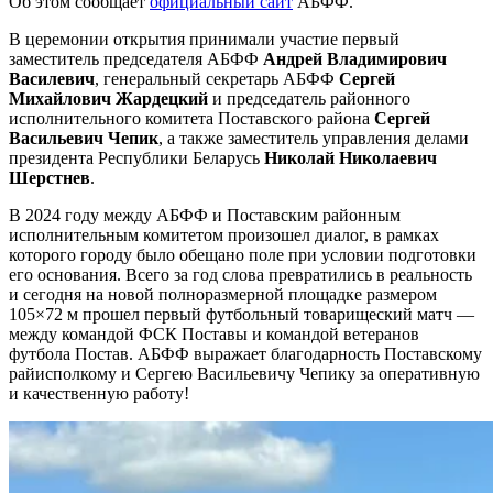
Об этом сообщает
официальный сайт
АБФФ.
В церемонии открытия принимали участие первый
заместитель председателя АБФФ
Андрей Владимирович
Василевич
, генеральный секретарь АБФФ
Сергей
Михайлович Жардецкий
и председатель районного
исполнительного комитета Поставского района
Сергей
Васильевич Чепик
, а также заместитель управления делами
президента Республики Беларусь
Николай Николаевич
Шерстнев
.
В 2024 году между АБФФ и Поставским районным
исполнительным комитетом произошел диалог, в рамках
которого городу было обещано поле при условии подготовки
его основания. Всего за год слова превратились в реальность
и сегодня на новой полноразмерной площадке размером
105×72 м прошел первый футбольный товарищеский матч —
между командой ФСК Поставы и командой ветеранов
футбола Постав. АБФФ выражает благодарность Поставскому
райисполкому и Сергею Васильевичу Чепику за оперативную
и качественную работу!