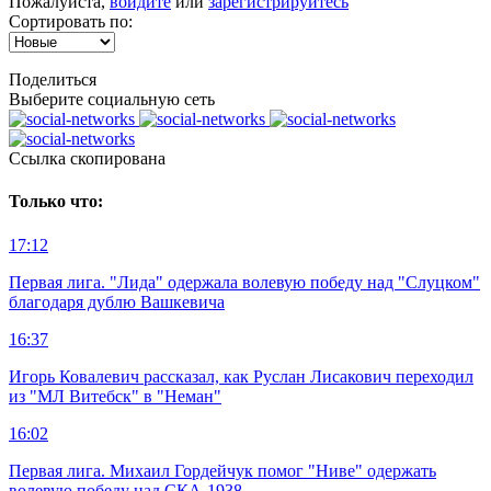
Пожалуйста,
войдите
или
зарегистрируйтесь
Сортировать по:
Поделиться
Выберите социальную сеть
Ccылка скопирована
Только что:
17:12
Первая лига. "Лида" одержала волевую победу над "Слуцком"
благодаря дублю Вашкевича
16:37
Игорь Ковалевич рассказал, как Руслан Лисакович переходил
из "МЛ Витебск" в "Неман"
16:02
Первая лига. Михаил Гордейчук помог "Ниве" одержать
волевую победу над СКА-1938