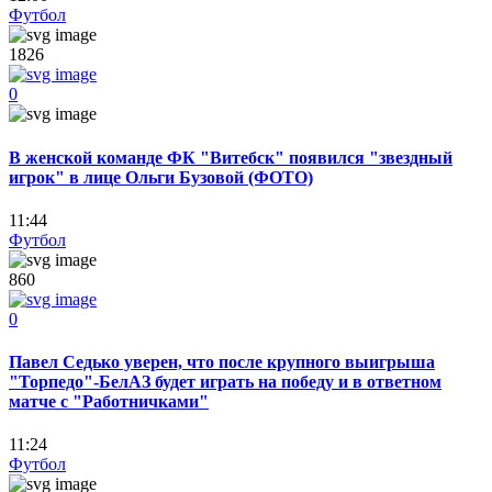
Футбол
1826
0
В женской команде ФК "Витебск" появился "звездный
игрок" в лице Ольги Бузовой (ФОТО)
11:44
Футбол
860
0
Павел Седько уверен, что после крупного выигрыша
"Торпедо"-БелАЗ будет играть на победу и в ответном
матче с "Работничками"
11:24
Футбол