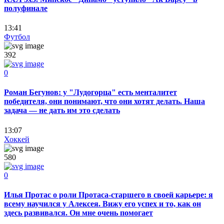
полуфинале
13:41
Футбол
392
0
Роман Бегунов: у "Лудогорца" есть менталитет
победителя, они понимают, что они хотят делать. Наша
задача — не дать им это сделать
13:07
Хоккей
580
0
Илья Протас о роли Протаса-старшего в своей карьере: я
всему научился у Алексея. Вижу его успех и то, как он
здесь развивался. Он мне очень помогает