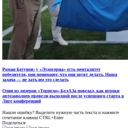
Роман Бегунов: у «Лудогорца» есть менталитет
победителя, они понимают, что они хотят делать. Наша
задача — не дать им это сделать
Один из лидеров «Торпедо»-БелАЗа поведал, как игроки
автозаводцев провели выходной после успешного старта в
Лиге конференций
Нашли ошибку? Выделите нужную часть текста и нажмите
сочетание клавиш CTRL+Enter
Поделиться: