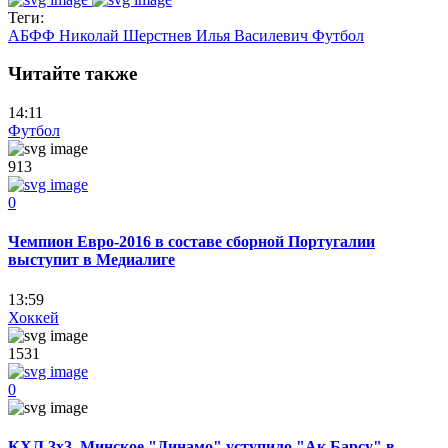
Теги:
АБФФ
Николай Шерстнев
Илья Василевич
Футбол
Читайте также
14:11
Футбол
913
0
Чемпион Евро-2016 в составе сборной Португалии
выступит в Медиалиге
13:59
Хоккей
1531
0
КХЛ 3х3. Минское "Динамо" уступило "Ак Барсу" в