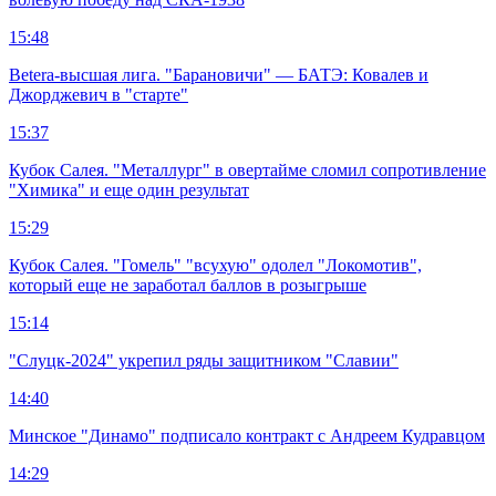
15:48
Betera-высшая лига. "Барановичи" — БАТЭ: Ковалев и
Джорджевич в "старте"
15:37
Кубок Салея. "Металлург" в овертайме сломил сопротивление
"Химика" и еще один результат
15:29
Кубок Салея. "Гомель" "всухую" одолел "Локомотив",
который еще не заработал баллов в розыгрыше
15:14
"Слуцк-2024" укрепил ряды защитником "Славии"
14:40
Минское "Динамо" подписало контракт с Андреем Кудравцом
14:29