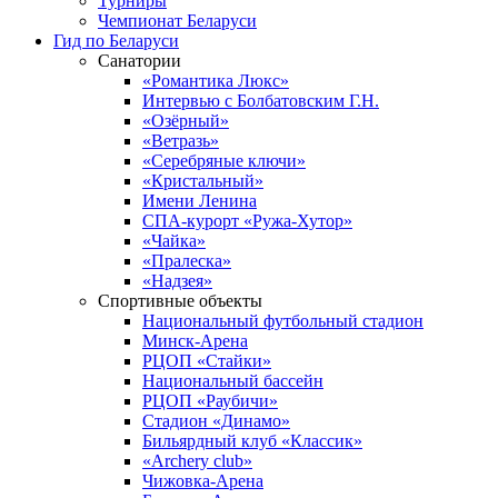
Турниры
Чемпионат Беларуси
Гид по Беларуси
Санатории
«Романтика Люкс»
Интервью с Болбатовским Г.Н.
«Озёрный»
«Ветразь»
«Серебряные ключи»
«Кристальный»
Имени Ленина
СПА-курорт «Ружа-Хутор»
«Чайка»
«Пралеска»
«Надзея»
Спортивные объекты
Национальный футбольный стадион
Минск-Арена
РЦОП «Стайки»
Национальный бассейн
РЦОП «Раубичи»
Стадион «Динамо»
Бильярдный клуб «Классик»
«Archery club»
Чижовка-Арена