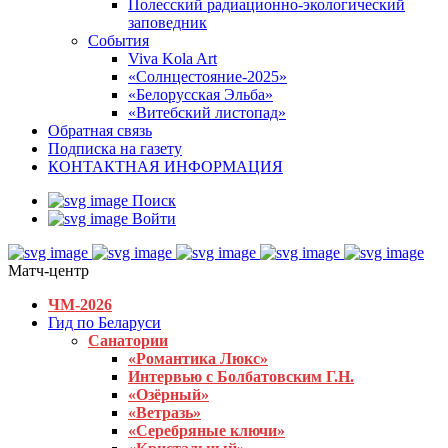
Полесский радиационно-экологический
заповедник
События
Viva Kola Art
«Солнцестояние-2025»
«Белорусская Эльба»
«Витебский листопад»
Обратная связь
Подписка на газету
КОНТАКТНАЯ ИНФОРМАЦИЯ
Поиск
Войти
Матч-центр
ЧМ-2026
Гид по Беларуси
Санатории
«Романтика Люкс»
Интервью с Болбатовским Г.Н.
«Озёрный»
«Ветразь»
«Серебряные ключи»