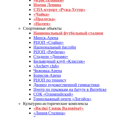
«Кристальный»
Имени Ленина
СПА-курорт «Ружа-Хутор»
«Чайка»
«Пралеска»
«Надзея»
Спортивные объекты
Национальный футбольный стадион
Минск-Арена
РЦОП «Стайки»
Национальный бассейн
РЦОП «Раубичи»
Стадион «Динамо»
Бильярдный клуб «Классик»
«Archery club»
Чижовка-Арена
Борисов-Арена
РЦОП по теннису
Дворец художественной гимнастики
Центр по прыжкам на батуте в Витебске
СОК «Олимпийский»
Горнолыжный центр «Логойск»
Культурно-исторические комплексы
«Вялікі Свяцк Валовічаў»
«Линия Сталина»