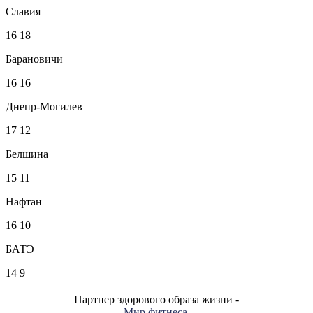
Славия
16
18
Барановичи
16
16
Днепр-Могилев
17
12
Белшина
15
11
Нафтан
16
10
БАТЭ
14
9
Партнер здорового образа жизни -
Мир фитнеса
.