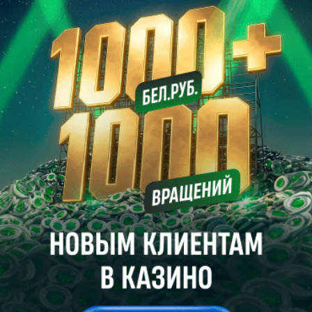
284
0
Чемпионат России (Д2). Ассист Романа Пасевича помог
"Уфе" обыграть "Сокол" Алексея Баги
14:48
Баскетбол
91
0
Женщины. Betera-чемпионат Беларуси. "Минск" и
"Гомельские рыси" одержали виктории над "Минск-М" и
"Гомельскими рысями-М" соответственно
14:34
Хоккей
789