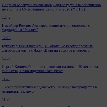
Сборная Беларуси по пляжному футболу узнала соперников
по группе в Суперфинале Евролиги-2026 (ФОТО)
12:42
Инсайдер Романо Альварес: Винисиус договорился с
мадридским "Реалом"
12:23
Букмекеры считают Арину Соболенко безоговорочным
фаворитом матча с Чжан Шуай на турнире в Торонто
12:05
Сергей Концевой — о возвращении на поле в 40 лет: пока
силы есть, готов подстраховать ребят
11:45
Экс-полузащитник молдавского "Зимбру" возвращается в
чемпионат Беларуси
11:25