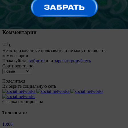
0
Егор Шарангович: голы — это обычное дело, если ты
играешь правильно
Комментарии
0
Неавторизованные пользователи не могут оставлять
комментарии.
Пожалуйста,
войдите
или
зарегистрируйтесь
Сортировать по:
Поделиться
Выберите социальную сеть
Ccылка скопирована
Только что:
13:08