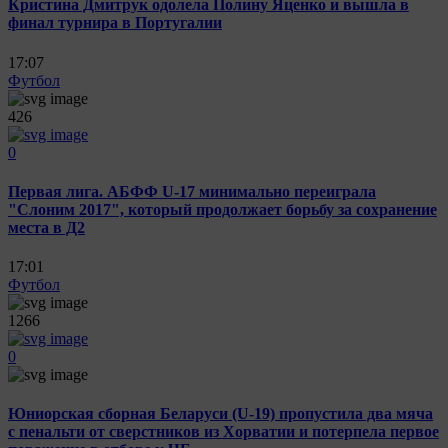
Кристина Дмитрук одолела Полину Яценко и вышла в
финал турнира в Португалии
17:07
Футбол
426
0
Первая лига. АБФФ U-17 минимально переиграла
"Слоним 2017", который продолжает борьбу за сохранение
места в Д2
17:01
Футбол
1266
0
Юниорская сборная Беларуси (U-19) пропустила два мяча
с пенальти от сверстников из Хорватии и потерпела первое