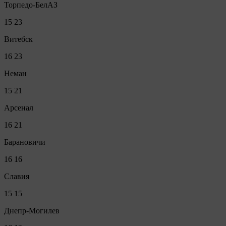
Торпедо-БелАЗ
15
23
Витебск
16
23
Неман
15
21
Арсенал
16
21
Барановичи
16
16
Славия
15
15
Днепр-Могилев