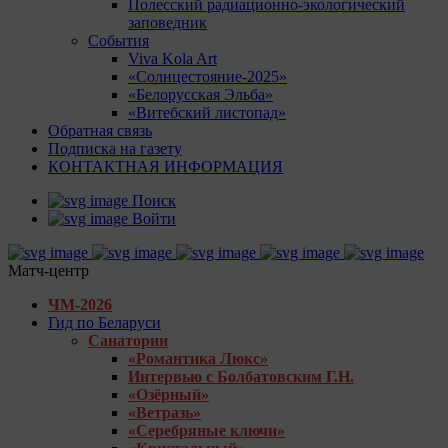
Полесский радиационно-экологический
заповедник
События
Viva Kola Art
«Солнцестояние-2025»
«Белорусская Эльба»
«Витебский листопад»
Обратная связь
Подписка на газету
КОНТАКТНАЯ ИНФОРМАЦИЯ
Поиск
Войти
Матч-центр
ЧМ-2026
Гид по Беларуси
Санатории
«Романтика Люкс»
Интервью с Болбатовским Г.Н.
«Озёрный»
«Ветразь»
«Серебряные ключи»