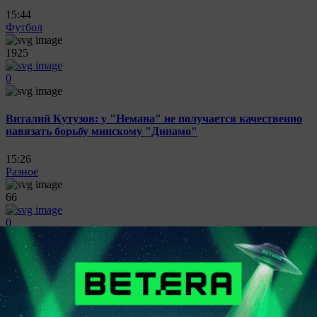
15:44
Футбол
1925
0
Виталий Кутузов: у "Немана" не получается качественно
навязать борьбу минскому "Динамо"
15:26
Разное
66
0
Финальная распродажа фитнес-абонементов в разгаре:
тренажерный зал, бассейн, сауны, групповые занятия со
скидками и месяц бесплатно!
15:22
Футбол