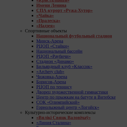
«Кристальный»
Имени Ленина
СПА-курорт «Ружа-Хутор»
«Чайка»
«Пралеска»
«Надзея»
Спортивные объекты
Национальный футбольный стадион
Минск-Арена
РЦОП «Стайки»
Национальный бассейн
РЦОП «Раубичи»
Стадион «Динамо»
Бильярдный клуб «Классик»
«Archery club»
Чижовка-Арена
Борисов-Арена
РЦОП по теннису
Дворец художественной гимнастики
Центр по прыжкам на батуте в Витебске
СОК «Олимпийский»
Горнолыжный центр «Логойск»
Культурно-исторические комплексы
«Вялікі Свяцк Валовічаў»
«Линия Сталина»