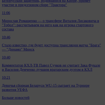
Белорусский защитник, родившийся на Кипре, примет
участие в предсезоном сборе "Трактора"
11:06
Мирослав Ромащенко — о трансфере Виталия Лисаковича в
"Тобол": рассчитываем на него как на игрока стартового
состава
10:46
Стало известно, где будет доступна трансляция матча "Брага"
— "Динамо" Минск
10:40
Комментатор КХЛ-ТВ Павел Сучков не считает Зака Фукале
и Василия Демченко лучшим вратарским дуэтом в КХЛ
10:21
Девичья сборная Беларуси WU-15 сыграет на Турнире
развития УЕФА
Больше новостей