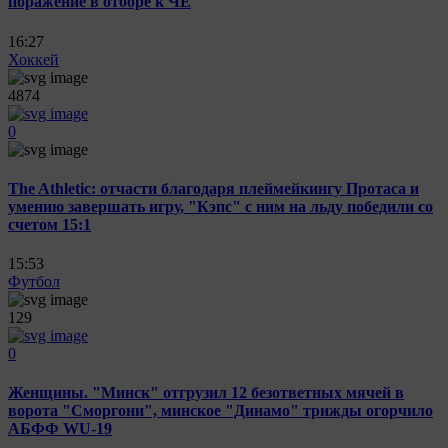
поражение в отборе к ЧЕ
16:27
Хоккей
4874
0
The Athletic: отчасти благодаря плеймейкингу Протаса и
умению завершать игру, "Кэпс" с ним на льду победили со
счетом 15:1
15:53
Футбол
129
0
Женщины. "Минск" отгрузил 12 безответных мячей в
ворота "Сморгони", минское "Динамо" трижды огорчило
АБФФ WU-19