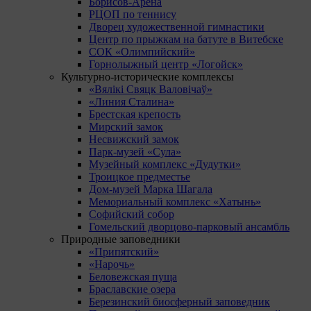
Борисов-Арена
РЦОП по теннису
Дворец художественной гимнастики
Центр по прыжкам на батуте в Витебске
СОК «Олимпийский»
Горнолыжный центр «Логойск»
Культурно-исторические комплексы
«Вялікі Свяцк Валовічаў»
«Линия Сталина»
Брестская крепость
Мирский замок
Несвижский замок
Парк-музей «Сула»
Музейный комплекс «Дудутки»
Троицкое предместье
Дом-музей Марка Шагала
Мемориальный комплекс «Хатынь»
Софийский собор
Гомельский дворцово-парковый ансамбль
Природные заповедники
«Припятский»
«Нарочь»
Беловежская пуща
Браславские озера
Березинский биосферный заповедник