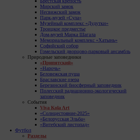
Брестская крепость
Мирский замок
Несвижский замок
Парк-музей «Сула»
Музейный комплекс «Дудутки»
Троицкое предместье
Дом-музей Марка Шагала
Мемориальный комплекс «Хатынь»
Софийский собор
Гомельский дворцово-парковый ансамбль
Природные заповедники
«Припятский»
«Нарочь»
Беловежская пуща
Браславские озера
Березинский биосферный заповедник
Полесский радиационно-экологический
заповедник
События
Viva Kola Art
«Солнцестояние-2025»
«Белорусская Эльба»
«Витебский листопад»
Футбол
Разделы