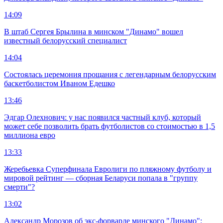
14:09
В штаб Сергея Брылина в минском "Динамо" вошел
известный белорусский специалист
14:04
Состоялась церемония прощания с легендарным белорусским
баскетболистом Иваном Едешко
13:46
Эдгар Олехнович: у нас появился частный клуб, который
может себе позволить брать футболистов со стоимостью в 1,5
миллиона евро
13:33
Жеребьевка Суперфинала Евролиги по пляжному футболу и
мировой рейтинг — сборная Беларуси попала в "группу
смерти"?
13:02
Александр Морозов об экс-форварде минского "Динамо":