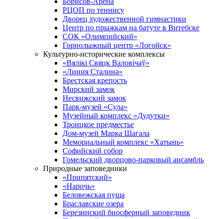
Борисов-Арена
РЦОП по теннису
Дворец художественной гимнастики
Центр по прыжкам на батуте в Витебске
СОК «Олимпийский»
Горнолыжный центр «Логойск»
Культурно-исторические комплексы
«Вялікі Свяцк Валовічаў»
«Линия Сталина»
Брестская крепость
Мирский замок
Несвижский замок
Парк-музей «Сула»
Музейный комплекс «Дудутки»
Троицкое предместье
Дом-музей Марка Шагала
Мемориальный комплекс «Хатынь»
Софийский собор
Гомельский дворцово-парковый ансамбль
Природные заповедники
«Припятский»
«Нарочь»
Беловежская пуща
Браславские озера
Березинский биосферный заповедник