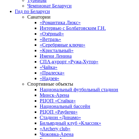
Турниры
Чемпионат Беларуси
Гид по Беларуси
Санатории
«Романтика Люкс»
Интервью с Болбатовским Г.Н.
«Озёрный»
«Ветразь»
«Серебряные ключи»
«Кристальный»
Имени Ленина
СПА-курорт «Ружа-Хутор»
«Чайка»
«Пралеска»
«Надзея»
Спортивные объекты
Национальный футбольный стадион
Минск-Арена
РЦОП «Стайки»
Национальный бассейн
РЦОП «Раубичи»
Стадион «Динамо»
Бильярдный клуб «Классик»
«Archery club»
Чижовка-Арена