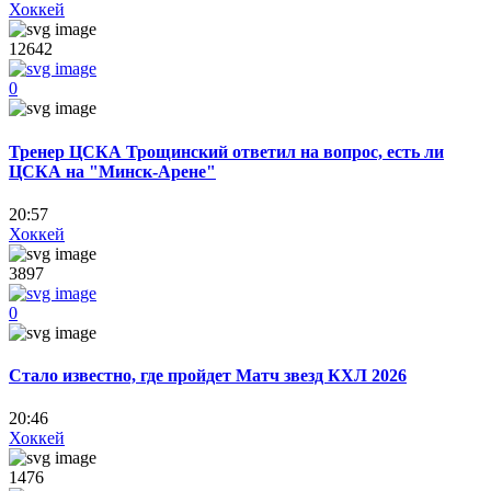
Хоккей
12642
0
Тренер ЦСКА Трощинский ответил на вопрос, есть ли
ЦСКА на "Минск-Арене"
20:57
Хоккей
3897
0
Стало известно, где пройдет Матч звезд КХЛ 2026
20:46
Хоккей
1476