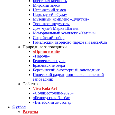
Брестская крепость
Мирский замок
Несвижский замок
Парк-музей «Сула»
Музейный комплекс «Дудутки»
Троицкое предместье
Дом-музей Марка Шагала
Мемориальный комплекс «Хатынь»
Софийский собор
Гомельский дворцово-парковый ансамбль
Природные заповедники
«Припятский»
«Нарочь»
Беловежская пуща
Браславские озера
Березинский биосферный заповедник
Полесский радиационно-экологический
заповедник
События
Viva Kola Art
«Солнцестояние-2025»
«Белорусская Эльба»
«Витебский листопад»
Футбол
Разделы