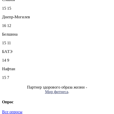
15
15
Днепр-Могилев
16
12
Белшина
15
11
БАТЭ
14
9
Нафтан
15
7
Партнер здорового образа жизни -
Мир фитнеса
.
Опрос
Все опросы