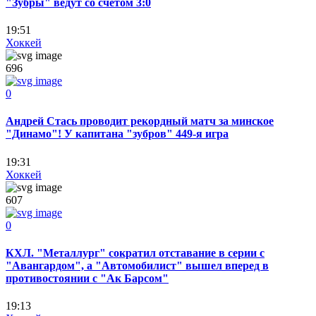
"Зубры" ведут со счетом 3:0
19:51
Хоккей
696
0
Андрей Стась проводит рекордный матч за минское
"Динамо"! У капитана "зубров" 449-я игра
19:31
Хоккей
607
0
КХЛ. "Металлург" сократил отставание в серии с
"Авангардом", а "Автомобилист" вышел вперед в
противостоянии с "Ак Барсом"
19:13