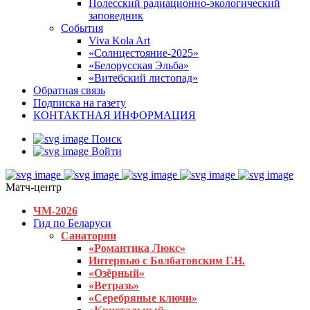
Полесский радиационно-экологический
заповедник
События
Viva Kola Art
«Солнцестояние-2025»
«Белорусская Эльба»
«Витебский листопад»
Обратная связь
Подписка на газету
КОНТАКТНАЯ ИНФОРМАЦИЯ
Поиск
Войти
Матч-центр
ЧМ-2026
Гид по Беларуси
Санатории
«Романтика Люкс»
Интервью с Болбатовским Г.Н.
«Озёрный»
«Ветразь»
«Серебряные ключи»