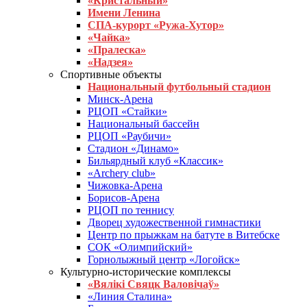
«Кристальный»
Имени Ленина
СПА-курорт «Ружа-Хутор»
«Чайка»
«Пралеска»
«Надзея»
Спортивные объекты
Национальный футбольный стадион
Минск-Арена
РЦОП «Стайки»
Национальный бассейн
РЦОП «Раубичи»
Стадион «Динамо»
Бильярдный клуб «Классик»
«Archery club»
Чижовка-Арена
Борисов-Арена
РЦОП по теннису
Дворец художественной гимнастики
Центр по прыжкам на батуте в Витебске
СОК «Олимпийский»
Горнолыжный центр «Логойск»
Культурно-исторические комплексы
«Вялікі Свяцк Валовічаў»
«Линия Сталина»