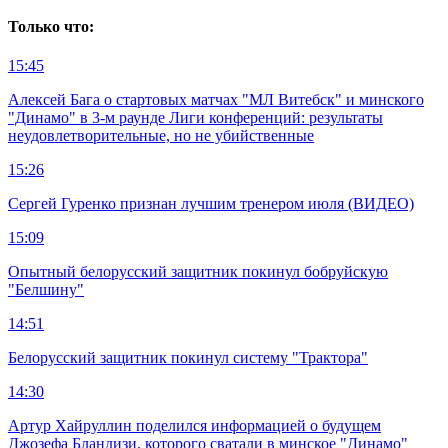
Только что:
15:45
Алексей Бага о стартовых матчах "МЛ Витебск" и минского
"Динамо" в 3-м раунде Лиги конференций: результаты
неудовлетворительные, но не убийственные
15:26
Сергей Гуренко признан лучшим тренером июля (ВИДЕО)
15:09
Опытный белорусский защитник покинул бобруйскую
"Белшину"
14:51
Белорусский защитник покинул систему "Трактора"
14:30
Артур Хайруллин поделился информацией о будущем
Джозефа Бландизи, которого сватали в минское "Динамо"