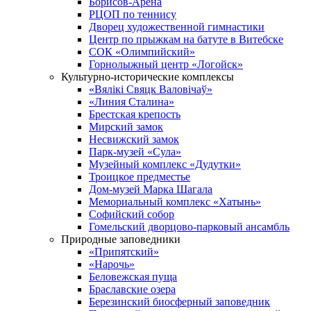
Борисов-Арена
РЦОП по теннису
Дворец художественной гимнастики
Центр по прыжкам на батуте в Витебске
СОК «Олимпийский»
Горнолыжный центр «Логойск»
Культурно-исторические комплексы
«Вялікі Свяцк Валовічаў»
«Линия Сталина»
Брестская крепость
Мирский замок
Несвижский замок
Парк-музей «Сула»
Музейный комплекс «Дудутки»
Троицкое предместье
Дом-музей Марка Шагала
Мемориальный комплекс «Хатынь»
Софийский собор
Гомельский дворцово-парковый ансамбль
Природные заповедники
«Припятский»
«Нарочь»
Беловежская пуща
Браславские озера
Березинский биосферный заповедник