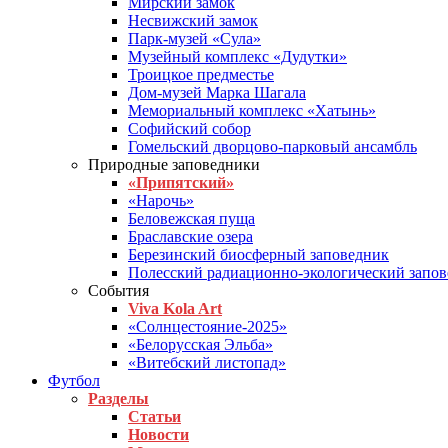
Мирский замок
Несвижский замок
Парк-музей «Сула»
Музейный комплекс «Дудутки»
Троицкое предместье
Дом-музей Марка Шагала
Мемориальный комплекс «Хатынь»
Софийский собор
Гомельский дворцово-парковый ансамбль
Природные заповедники
«Припятский»
«Нарочь»
Беловежская пуща
Браславские озера
Березинский биосферный заповедник
Полесский радиационно-экологический запо
События
Viva Kola Art
«Солнцестояние-2025»
«Белорусская Эльба»
«Витебский листопад»
Футбол
Разделы
Статьи
Новости