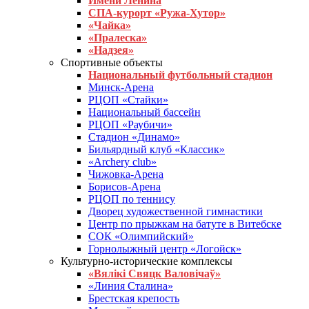
Имени Ленина
СПА-курорт «Ружа-Хутор»
«Чайка»
«Пралеска»
«Надзея»
Спортивные объекты
Национальный футбольный стадион
Минск-Арена
РЦОП «Стайки»
Национальный бассейн
РЦОП «Раубичи»
Стадион «Динамо»
Бильярдный клуб «Классик»
«Archery club»
Чижовка-Арена
Борисов-Арена
РЦОП по теннису
Дворец художественной гимнастики
Центр по прыжкам на батуте в Витебске
СОК «Олимпийский»
Горнолыжный центр «Логойск»
Культурно-исторические комплексы
«Вялікі Свяцк Валовічаў»
«Линия Сталина»
Брестская крепость