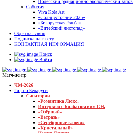
Полесский радиационно-экологический запо
События
Viva Kola Art
«Солнцестояние-2025»
«Белорусская Эльба»
«Витебский листопад»
Обратная связь
Подписка на газету
КОНТАКТНАЯ ИНФОРМАЦИЯ
Поиск
Войти
Матч-центр
ЧМ-2026
Гид по Беларуси
Санатории
«Романтика Люкс»
Интервью с Болбатовским Г.Н.
«Озёрный»
«Ветразь»
«Серебряные ключи»
«Кристальный»