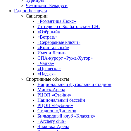
Турниры
Чемпионат Беларуси
Гид по Беларуси
Санатории
«Романтика Люкс»
Интервью с Болбатовским Г.Н.
«Озёрный»
«Ветразь»
«Серебряные ключи»
«Кристальный»
Имени Ленина
СПА-курорт «Ружа-Хутор»
«Чайка»
«Пралеска»
«Надзея»
Спортивные объекты
Национальный футбольный стадион
Минск-Арена
РЦОП «Стайки»
Национальный бассейн
РЦОП «Раубичи»
Стадион «Динамо»
Бильярдный клуб «Классик»
«Archery club»
Чижовка-Арена