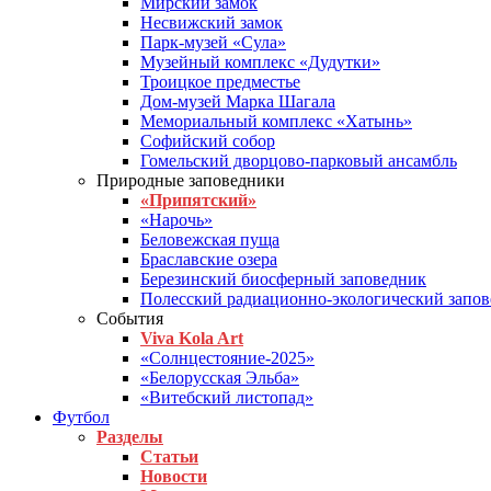
Мирский замок
Несвижский замок
Парк-музей «Сула»
Музейный комплекс «Дудутки»
Троицкое предместье
Дом-музей Марка Шагала
Мемориальный комплекс «Хатынь»
Софийский собор
Гомельский дворцово-парковый ансамбль
Природные заповедники
«Припятский»
«Нарочь»
Беловежская пуща
Браславские озера
Березинский биосферный заповедник
Полесский радиационно-экологический запо
События
Viva Kola Art
«Солнцестояние-2025»
«Белорусская Эльба»
«Витебский листопад»
Футбол
Разделы
Статьи
Новости