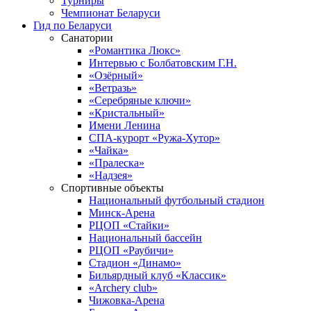
Турниры
Чемпионат Беларуси
Гид по Беларуси
Санатории
«Романтика Люкс»
Интервью с Болбатовским Г.Н.
«Озёрный»
«Ветразь»
«Серебряные ключи»
«Кристальный»
Имени Ленина
СПА-курорт «Ружа-Хутор»
«Чайка»
«Пралеска»
«Надзея»
Спортивные объекты
Национальный футбольный стадион
Минск-Арена
РЦОП «Стайки»
Национальный бассейн
РЦОП «Раубичи»
Стадион «Динамо»
Бильярдный клуб «Классик»
«Archery club»
Чижовка-Арена