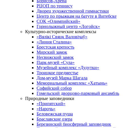
Борисов-Арена
РЦОП по теннису
Дворец художественной гимнастики
Центр по прыжкам на батуте в Витебске
СОК «Олимпийский»
Горнолыжный центр «Логойск»
Культурно-исторические комплексы
«Вялікі Свяцк Валовічаў»
«Линия Сталина»
Брестская крепость
Мирский замок
Несвижский замок
Парк-музей «Сула»
Музейный комплекс «Дудутки»
Троицкое предместье
Дом-музей Марка Шагала
Мемориальный комплекс «Хатынь»
Софийский собор
Гомельский дворцово-парковый ансамбль
Природные заповедники
«Припятский»
«Нарочь»
Беловежская пуща
Браславские озера
Березинский биосферный заповедник