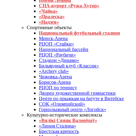
Имени Ленина
СПА-курорт «Ружа-Хутор»
«Чайка»
«Пралеска»
«Надзея»
Спортивные объекты
Национальный футбольный стадион
Минск-Арена
РЦОП «Стайки»
Национальный бассейн
РЦОП «Раубичи»
Стадион «Динамо»
Бильярдный клуб «Классик»
«Archery club»
Чижовка-Арена
Борисов-Арена
РЦОП по теннису
Дворец художественной гимнастики
Центр по прыжкам на батуте в Витебске
СОК «Олимпийский»
Горнолыжный центр «Логойск»
Культурно-исторические комплексы
«Вялікі Свяцк Валовічаў»
«Линия Сталина»
Брестская крепость