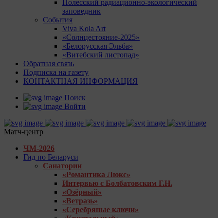
Полесский радиационно-экологический
заповедник
События
Viva Kola Art
«Солнцестояние-2025»
«Белорусская Эльба»
«Витебский листопад»
Обратная связь
Подписка на газету
КОНТАКТНАЯ ИНФОРМАЦИЯ
Поиск
Войти
Матч-центр
ЧМ-2026
Гид по Беларуси
Санатории
«Романтика Люкс»
Интервью с Болбатовским Г.Н.
«Озёрный»
«Ветразь»
«Серебряные ключи»