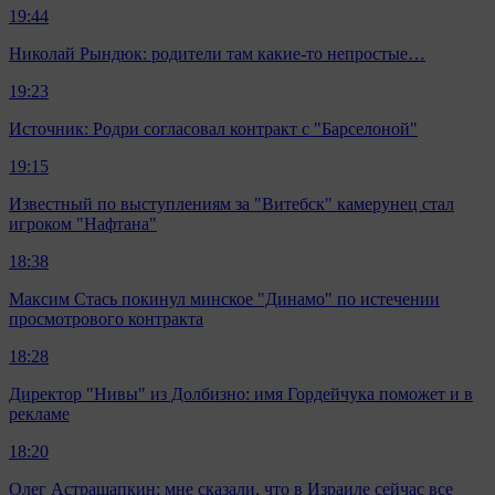
19:44
Николай Рындюк: родители там какие-то непростые…
19:23
Источник: Родри согласовал контракт с "Барселоной"
19:15
Известный по выступлениям за "Витебск" камерунец стал
игроком "Нафтана"
18:38
Максим Стась покинул минское "Динамо" по истечении
просмотрового контракта
18:28
Директор "Нивы" из Долбизно: имя Гордейчука поможет и в
рекламе
18:20
Олег Астрашапкин: мне сказали, что в Израиле сейчас все