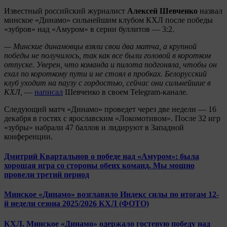
Известный российский журналист
Алексей Шевченко
назвал
минское «Динамо» сильнейшим клубом КХЛ после победы
«зубров» над «Амуром» в серии буллитов — 3:2.
— Минские динамовцы взяли свои два матча, а крупной
победы не получилось, так как все были головой в коротком
отпуске. Уверен, что команда и пилота подгоняла, чтобы он
ехал по короткому пути и не стоял в пробках. Белорусский
клуб уходит на паузу с гордостью, сейчас они сильнейшие в
КХЛ,
—
написал
Шевченко в своем Telegram-канале.
Следующий матч «Динамо» проведет через две недели — 16
декабря в гостях с ярославским «Локомотивом». После 32 игр
«зубры» набрали 47 баллов и лидируют в Западной
конференции.
Дмитрий Квартальнов о победе над «Амуром»: была
хорошая игра со стороны обеих команд. Мы мощно
провели третий период
Минское «Динамо» возглавило Индекс силы по итогам 12-
й недели сезона 2025/2026 КХЛ (ФОТО)
КХЛ. Минское «Динамо» одержало гостевую победу над