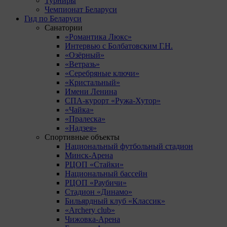
Турниры
Чемпионат Беларуси
Гид по Беларуси
Санатории
«Романтика Люкс»
Интервью с Болбатовским Г.Н.
«Озёрный»
«Ветразь»
«Серебряные ключи»
«Кристальный»
Имени Ленина
СПА-курорт «Ружа-Хутор»
«Чайка»
«Пралеска»
«Надзея»
Спортивные объекты
Национальный футбольный стадион
Минск-Арена
РЦОП «Стайки»
Национальный бассейн
РЦОП «Раубичи»
Стадион «Динамо»
Бильярдный клуб «Классик»
«Archery club»
Чижовка-Арена