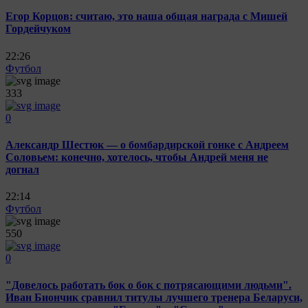
Егор Корцов: считаю, это наша общая награда с Мишей
Гордейчуком
22:26
Футбол
333
0
Александр Шестюк — о бомбардирской гонке с Андреем
Соловьем: конечно, хотелось, чтобы Андрей меня не
догнал
22:14
Футбол
550
0
"Довелось работать бок о бок с потрясающими людьми".
Иван Биончик сравнил титулы лучшего тренера Беларуси,