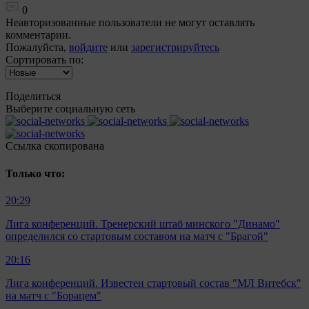
0
Неавторизованные пользователи не могут оставлять
комментарии.
Пожалуйста,
войдите
или
зарегистрируйтесь
Сортировать по:
Поделиться
Выберите социальную сеть
Ccылка скопирована
Только что:
20:29
Лига конференций. Тренерский штаб минского "Динамо"
определился со стартовым составом на матч с "Брагой"
20:16
Лига конференций. Известен стартовый состав "МЛ Витебск"
на матч с "Борацем"