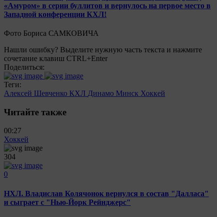
«Амуром» в серии буллитов и вернулось на первое место в
Западной конференции КХЛ!
Фото Бориса САМКОВИЧА
Нашли ошибку? Выделите нужную часть текста и нажмите
сочетание клавиш CTRL+Enter
Поделиться:
Теги:
Алексей Шевченко
КХЛ
Динамо Минск
Хоккей
Читайте также
00:27
Хоккей
304
0
НХЛ. Владислав Колячонок вернулся в состав "Далласа"
и сыграет с "Нью-Йорк Рейнджерс"