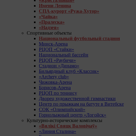
«Кристальный»
Имени Ленина
СПА-курорт «Ружа-Хутор»
«Чайка»
«Пралеска»
«Надзея»
Спортивные объекты
Национальный футбольный стадион
Минск-Арена
РЦОП «Стайки»
Национальный бассейн
РЦОП «Раубичи»
Стадион «Динамо»
Бильярдный клуб «Классик»
«Archery club»
Чижовка-Арена
Борисов-Арена
РЦОП по теннису
Дворец художественной гимнастики
Центр по прыжкам на батуте в Витебске
СОК «Олимпийский»
Горнолыжный центр «Логойск»
Культурно-исторические комплексы
«Вялікі Свяцк Валовічаў»
«Линия Сталина»