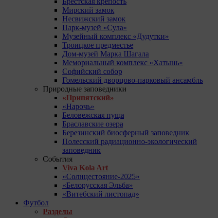
Брестская крепость
Мирский замок
Несвижский замок
Парк-музей «Сула»
Музейный комплекс «Дудутки»
Троицкое предместье
Дом-музей Марка Шагала
Мемориальный комплекс «Хатынь»
Софийский собор
Гомельский дворцово-парковый ансамбль
Природные заповедники
«Припятский»
«Нарочь»
Беловежская пуща
Браславские озера
Березинский биосферный заповедник
Полесский радиационно-экологический
заповедник
События
Viva Kola Art
«Солнцестояние-2025»
«Белорусская Эльба»
«Витебский листопад»
Футбол
Разделы