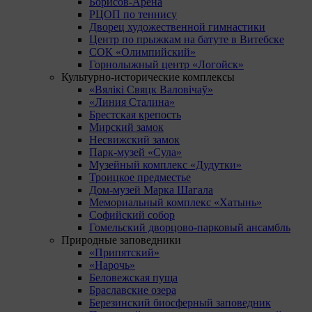
Борисов-Арена
РЦОП по теннису
Дворец художественной гимнастики
Центр по прыжкам на батуте в Витебске
СОК «Олимпийский»
Горнолыжный центр «Логойск»
Культурно-исторические комплексы
«Вялікі Свяцк Валовічаў»
«Линия Сталина»
Брестская крепость
Мирский замок
Несвижский замок
Парк-музей «Сула»
Музейный комплекс «Дудутки»
Троицкое предместье
Дом-музей Марка Шагала
Мемориальный комплекс «Хатынь»
Софийский собор
Гомельский дворцово-парковый ансамбль
Природные заповедники
«Припятский»
«Нарочь»
Беловежская пуща
Браславские озера
Березинский биосферный заповедник