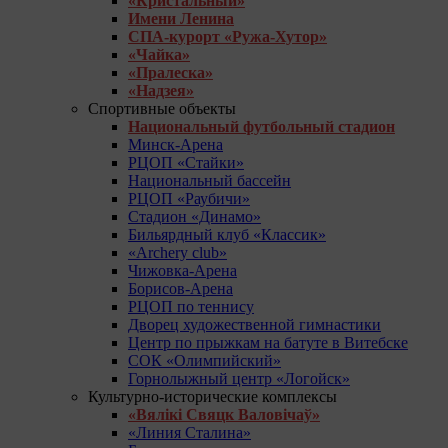
«Кристальный»
Имени Ленина
СПА-курорт «Ружа-Хутор»
«Чайка»
«Пралеска»
«Надзея»
Спортивные объекты
Национальный футбольный стадион
Минск-Арена
РЦОП «Стайки»
Национальный бассейн
РЦОП «Раубичи»
Стадион «Динамо»
Бильярдный клуб «Классик»
«Archery club»
Чижовка-Арена
Борисов-Арена
РЦОП по теннису
Дворец художественной гимнастики
Центр по прыжкам на батуте в Витебске
СОК «Олимпийский»
Горнолыжный центр «Логойск»
Культурно-исторические комплексы
«Вялікі Свяцк Валовічаў»
«Линия Сталина»