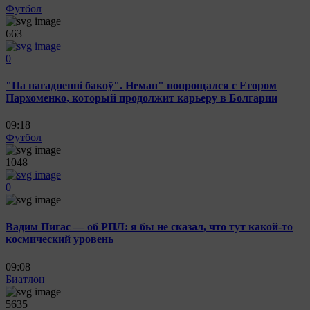
Футбол
663
0
"Па пагадненні бакоў". Неман" попрощался с Егором
Пархоменко, который продолжит карьеру в Болгарии
09:18
Футбол
1048
0
Вадим Пигас — об РПЛ: я бы не сказал, что тут какой-то
космический уровень
09:08
Биатлон
5635