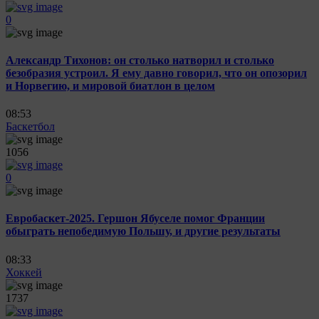
0
Александр Тихонов: он столько натворил и столько
безобразия устроил. Я ему давно говорил, что он опозорил
и Норвегию, и мировой биатлон в целом
08:53
Баскетбол
1056
0
Евробаскет-2025. Гершон Ябуселе помог Франции
обыграть непобедимую Польшу, и другие результаты
08:33
Хоккей
1737