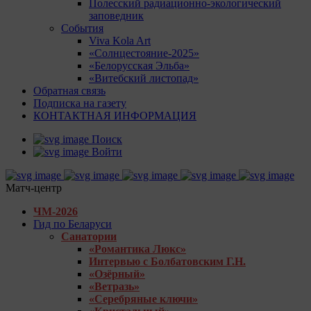
Полесский радиационно-экологический
заповедник
События
Viva Kola Art
«Солнцестояние-2025»
«Белорусская Эльба»
«Витебский листопад»
Обратная связь
Подписка на газету
КОНТАКТНАЯ ИНФОРМАЦИЯ
Поиск
Войти
Матч-центр
ЧМ-2026
Гид по Беларуси
Санатории
«Романтика Люкс»
Интервью с Болбатовским Г.Н.
«Озёрный»
«Ветразь»
«Серебряные ключи»