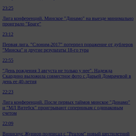
23:25
Лига конференций. Минское "Динамо" на выезде минимально
проиграло "Браге"
23:12
Первая лига. "Слоним-2017" потерпел поражение от дублеров
"Минска" и другие результаты 18-го тура
22:55
"День рождения 3 августа не только у нее". Надежда
Скардино выложила совместное фото с Дарьей Домрачевой в
день ее 40-летия
22:23
Лига конференций. После первых таймов минское "Динамо"
и "МЛ Витебск" проигрывают соперникам с одинаковым
счетом
22:09
Винисиус Жуниор подписал с "Реалом" новый шестилетний