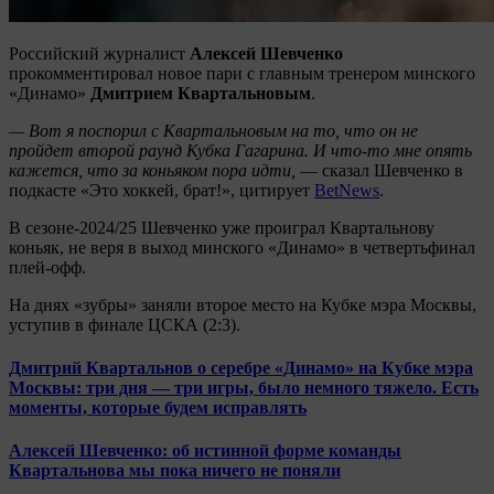
Российский журналист
Алексей Шевченко
прокомментировал новое пари с главным тренером минского
«Динамо»
Дмитрием Квартальновым
.
— Вот я поспорил с Квартальновым на то, что он не
пройдет второй раунд Кубка Гагарина. И что-то мне опять
кажется, что за коньяком пора идти,
— сказал Шевченко в
подкасте «Это хоккей, брат!», цитирует
BetNews
.
В сезоне-2024/25 Шевченко уже проиграл Квартальнову
коньяк, не веря в выход минского «Динамо» в четвертьфинал
плей‑офф.
На днях «зубры» заняли второе место на Кубке мэра Москвы,
уступив в финале ЦСКА (2:3).
Дмитрий Квартальнов о серебре «Динамо» на Кубке мэра
Москвы: три дня — три игры, было немного тяжело. Есть
моменты, которые будем исправлять
Алексей Шевченко: об истинной форме команды
Квартальнова мы пока ничего не поняли