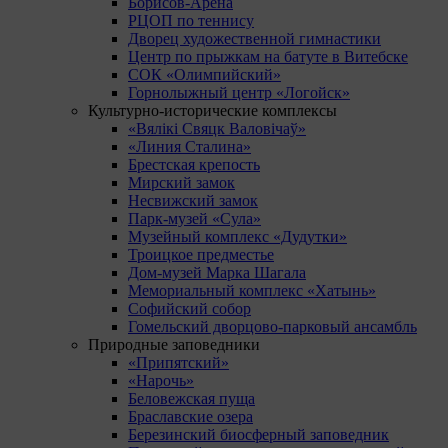
Борисов-Арена
РЦОП по теннису
Дворец художественной гимнастики
Центр по прыжкам на батуте в Витебске
СОК «Олимпийский»
Горнолыжный центр «Логойск»
Культурно-исторические комплексы
«Вялікі Свяцк Валовічаў»
«Линия Сталина»
Брестская крепость
Мирский замок
Несвижский замок
Парк-музей «Сула»
Музейный комплекс «Дудутки»
Троицкое предместье
Дом-музей Марка Шагала
Мемориальный комплекс «Хатынь»
Софийский собор
Гомельский дворцово-парковый ансамбль
Природные заповедники
«Припятский»
«Нарочь»
Беловежская пуща
Браславские озера
Березинский биосферный заповедник