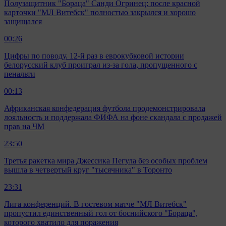
Полузащитник "Бораца" Санди Огринец: после красной
карточки "МЛ Витебск" полностью закрылся и хорошо
защищался
00:26
Цифры по поводу. 12-й раз в еврокубковой истории
белорусский клуб проиграл из-за гола, пропущенного с
пенальти
00:13
Африканская конфедерация футбола продемонстрировала
лояльность и поддержала ФИФА на фоне скандала с продажей
прав на ЧМ
23:50
Третья ракетка мира Джессика Пегула без особых проблем
вышла в четвертый круг "тысячника" в Торонто
23:31
Лига конференций. В гостевом матче "МЛ Витебск"
пропустил единственный гол от боснийского "Бораца",
которого хватило для поражения