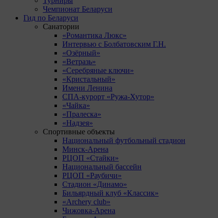
Турниры
Чемпионат Беларуси
Гид по Беларуси
Санатории
«Романтика Люкс»
Интервью с Болбатовским Г.Н.
«Озёрный»
«Ветразь»
«Серебряные ключи»
«Кристальный»
Имени Ленина
СПА-курорт «Ружа-Хутор»
«Чайка»
«Пралеска»
«Надзея»
Спортивные объекты
Национальный футбольный стадион
Минск-Арена
РЦОП «Стайки»
Национальный бассейн
РЦОП «Раубичи»
Стадион «Динамо»
Бильярдный клуб «Классик»
«Archery club»
Чижовка-Арена