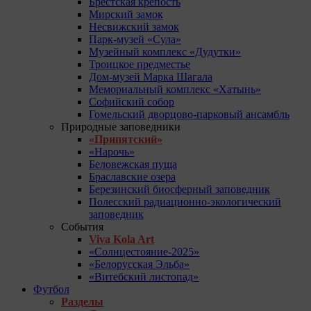
Брестская крепость
Мирский замок
Несвижский замок
Парк-музей «Сула»
Музейный комплекс «Дудутки»
Троицкое предместье
Дом-музей Марка Шагала
Мемориальный комплекс «Хатынь»
Софийский собор
Гомельский дворцово-парковый ансамбль
Природные заповедники
«Припятский»
«Нарочь»
Беловежская пуща
Браславские озера
Березинский биосферный заповедник
Полесский радиационно-экологический
заповедник
События
Viva Kola Art
«Солнцестояние-2025»
«Белорусская Эльба»
«Витебский листопад»
Футбол
Разделы