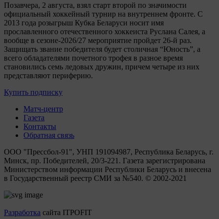
Позавчера, 2 августа, взял старт второй по значимости
официальный хоккейный турнир на внутреннем фронте. C
2013 года розыгрыш Кубка Беларуси носит имя
прославленного отечественного хоккеиста Руслана Салея, а
вообще в сезоне-2026/27 мероприятие пройдет 26-й раз.
Защищать звание победителя будет столичная “Юность”, а
всего обладателями почетного трофея в разное время
становились семь ледовых дружин, причем четыре из них
представляют периферию.
Купить подписку
Матч-центр
Газета
Контакты
Обратная связь
ООО "Прессбол-91", УНП 191094987, Республика Беларусь, г.
Минск, пр. Победителей, 20/3-221. Газета зарегистрирована
Министерством информации Республики Беларусь и внесена
в Государственный реестр СМИ за №540. © 2002-2021
Разработка
сайта ITPOFIT