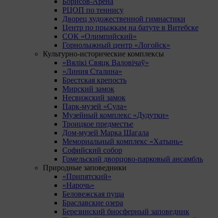
Борисов-Арена
РЦОП по теннису
Дворец художественной гимнастики
Центр по прыжкам на батуте в Витебске
СОК «Олимпийский»
Горнолыжный центр «Логойск»
Культурно-исторические комплексы
«Вялікі Свяцк Валовічаў»
«Линия Сталина»
Брестская крепость
Мирский замок
Несвижский замок
Парк-музей «Сула»
Музейный комплекс «Дудутки»
Троицкое предместье
Дом-музей Марка Шагала
Мемориальный комплекс «Хатынь»
Софийский собор
Гомельский дворцово-парковый ансамбль
Природные заповедники
«Припятский»
«Нарочь»
Беловежская пуща
Браславские озера
Березинский биосферный заповедник