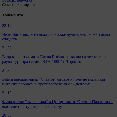
Ccылка скопирована
Только что:
22:12
Иван Биончик: все сложилось даже лучше, чем можно было
ожидать
21:52
Вторая ракетка мира Елена Рыбакина вышла в четвертый
раунд турнира серии "ВТА-1000" в Торонто
21:35
Betera-высшая лига. "Славия" на своем поле не испытала
никаких проблем в противостоянии с "Днепром"
21:12
Финалистка "тысячника" в Цинциннати Жасмин Паолини не
выступит на турнире в 2026 году
20:53