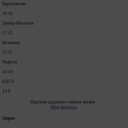
Барановичи
16
16
Днепр-Могилев
17
12
Белшина
15
11
Нафтан
16
10
БАТЭ
14
9
Партнер здорового образа жизни -
Мир фитнеса
.
Опрос