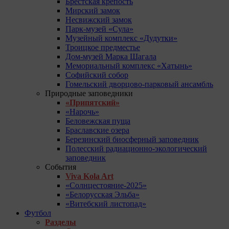
Брестская крепость
Мирский замок
Несвижский замок
Парк-музей «Сула»
Музейный комплекс «Дудутки»
Троицкое предместье
Дом-музей Марка Шагала
Мемориальный комплекс «Хатынь»
Софийский собор
Гомельский дворцово-парковый ансамбль
Природные заповедники
«Припятский»
«Нарочь»
Беловежская пуща
Браславские озера
Березинский биосферный заповедник
Полесский радиационно-экологический
заповедник
События
Viva Kola Art
«Солнцестояние-2025»
«Белорусская Эльба»
«Витебский листопад»
Футбол
Разделы