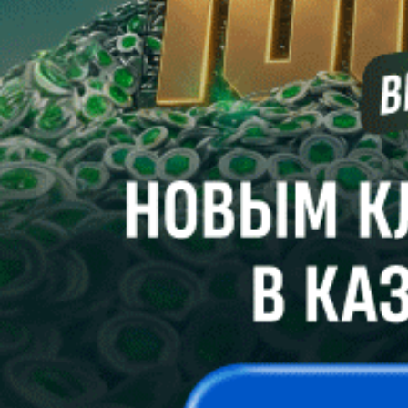
согласен на обработку персональных данных согласно
политике конфиденциальности
Создать аккаунт
восстановление пароля
Вам будет отправлена ссылка для восстановления доступа
Отправить
Неавторизованные пользователи не могут оставлять
комментарии.
Пожалуйста,
войдите
или
зарегистрируйтесь
!?
Продолжая использовать наш сайт вы принимаете
пользовательское соглашение и политику обработки файлов