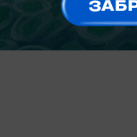
cookie
Ok
Платеж успешно выполнен
На главную