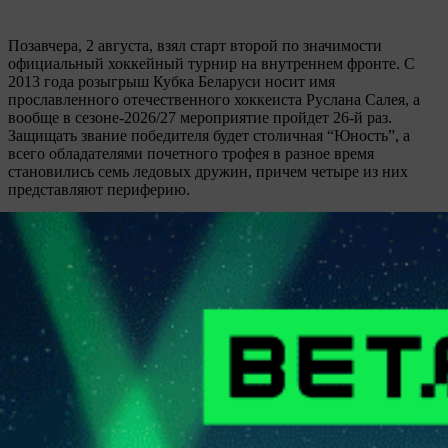
Позавчера, 2 августа, взял старт второй по значимости
официальный хоккейный турнир на внутреннем фронте. C
2013 года розыгрыш Кубка Беларуси носит имя
прославленного отечественного хоккеиста Руслана Салея, а
вообще в сезоне-2026/27 мероприятие пройдет 26-й раз.
Защищать звание победителя будет столичная “Юность”, а
всего обладателями почетного трофея в разное время
становились семь ледовых дружин, причем четыре из них
представляют периферию.
Купить подписку
Матч-центр
Газета
Контакты
Обратная связь
ООО "Прессбол-91", УНП 191094987, Республика Беларусь, г.
Минск, пр. Победителей, 20/3-221. Газета зарегистрирована
Министерством информации Республики Беларусь и внесена
в Государственный реестр СМИ за №540. © 2002-2021