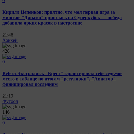
0
Кирилл Цепенков: приятно, что моя первая игра за
минское "Динамо" пришлась на Суперкубок — победа
добавила ярких красок в настроение
21:46
Хоккей
428
0
Betera-Экстралига. "Брест" гарантировал себе седьмое
место в таблице по итогам "регулярки", "Авиатор"
финишировал последним
21:19
Футбол
146
0