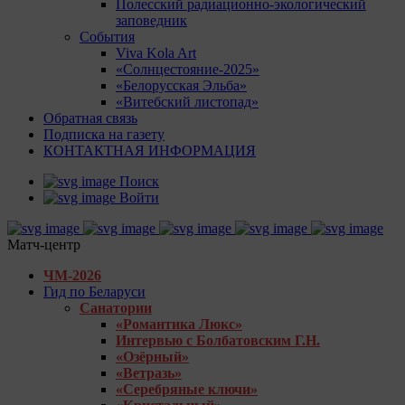
Полесский радиационно-экологический
заповедник
События
Viva Kola Art
«Солнцестояние-2025»
«Белорусская Эльба»
«Витебский листопад»
Обратная связь
Подписка на газету
КОНТАКТНАЯ ИНФОРМАЦИЯ
Поиск
Войти
Матч-центр
ЧМ-2026
Гид по Беларуси
Санатории
«Романтика Люкс»
Интервью с Болбатовским Г.Н.
«Озёрный»
«Ветразь»
«Серебряные ключи»