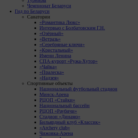
Турниры
Чемпионат Беларуси
Гид по Беларуси
Санатории
«Романтика Люкс»
Интервью с Болбатовским Г.Н.
«Озёрный»
«Ветразь»
«Серебряные ключи»
«Кристальный»
Имени Ленина
СПА-курорт «Ружа-Хутор»
«Чайка»
«Пралеска»
«Надзея»
Спортивные объекты
Национальный футбольный стадион
Минск-Арена
РЦОП «Стайки»
Национальный бассейн
РЦОП «Раубичи»
Стадион «Динамо»
Бильярдный клуб «Классик»
«Archery club»
Чижовка-Арена