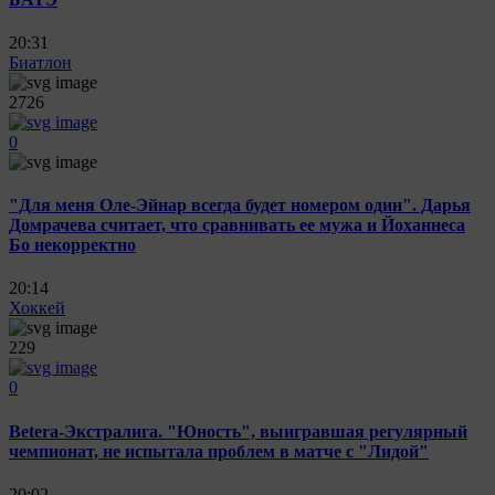
20:31
Биатлон
2726
0
"Для меня Оле‑Эйнар всегда будет номером один". Дарья
Домрачева считает, что сравнивать ее мужа и Йоханнеса
Бо некорректно
20:14
Хоккей
229
0
Betera-Экстралига. "Юность", выигравшая регулярный
чемпионат, не испытала проблем в матче с "Лидой"
20:02