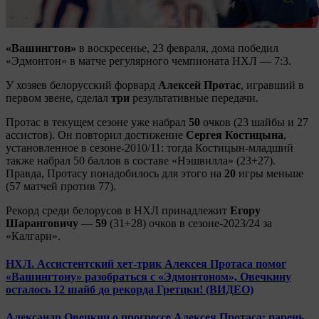
«Вашингтон»
в воскресенье, 23 февраля, дома победил
«Эдмонтон» в матче регулярного чемпионата НХЛ — 7:3.
У хозяев белорусский форвард
Алексей Протас
, игравший в
первом звене, сделал
три
результативные передачи.
Протас в текущем сезоне уже набрал
50
очков (23 шайбы и 27
ассистов). Он повторил достижение
Сергея Костицына
,
установленное в сезоне-2010/11: тогда Костицын-младший
также набрал 50 баллов в составе «Нэшвилла» (23+27).
Правда, Протасу понадобилось для этого на
20
игры меньше
(57 матчей против 77).
Рекорд среди белорусов в НХЛ принадлежит
Егору
Шаранговичу
—
59
(31+28) очков в сезоне-2023/24 за
«Калгари».
НХЛ. Ассистентский хет-трик Алексея Протаса помог
«Вашингтону» разобраться с «Эдмонтоном», Овечкину
осталось 12 шайб до рекорда Гретцки! (ВИДЕО)
Александр Овечкин о прогрессе Алексея Протаса: парень