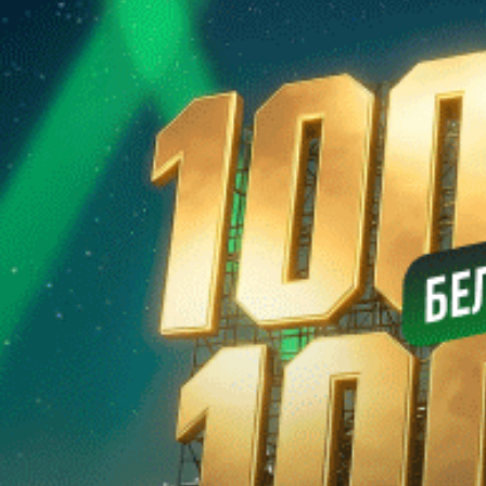
Разработка
сайта ITPOFIT
Вход
Использовать форму
Забыли пароль?
Войти
Регистрация
Регистрация
Использовать форму для регистрации
Использовать форму
Я принимаю условия
пользовательского соглашения
и