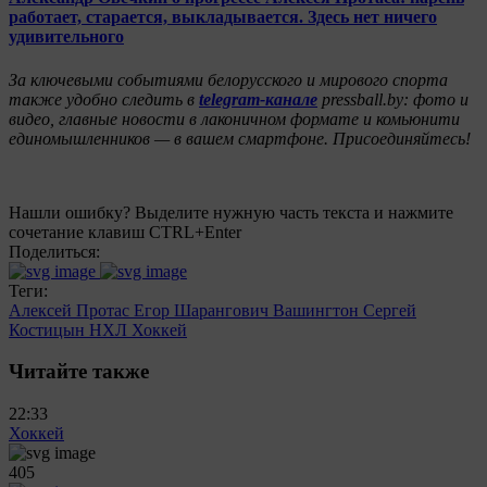
работает, старается, выкладывается. Здесь нет ничего
удивительного
За ключевыми событиями белорусского и мирового спорта
также удобно следить в
telegram-канале
pressball.by: фото и
видео, главные новости в лаконичном формате и комьюнити
единомышленников — в вашем смартфоне. Присоединяйтесь!
Нашли ошибку? Выделите нужную часть текста и нажмите
сочетание клавиш CTRL+Enter
Поделиться:
Теги:
Алексей Протас
Егор Шарангович
Вашингтон
Сергей
Костицын
НХЛ
Хоккей
Читайте также
22:33
Хоккей
405