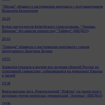
"Милан" объявил о расторжении контракта с полузащитником
Исмаэлем Беннасером
20:29
Кубок председателя Бобруйского горисполкома. "Динамо-
Шинник" без шансов попало под "Тайфун" (ВИДЕО)
20:16
"Гранада" объявила о расторжении контракта с сыном
легендарного Зинедина Зидана
19:55
Хорватия отказала в выдаче виз лидерам сборной России по
спортивной гимнастике, собиравшимся на чемпионат Европы
в Загреб
19:38
Betera-высшая лига. Новополоцкий "Нафтан" на своем поле с
крупным счетом переиграл дзержинский "Арсенал" (ВИДЕО)
19:08