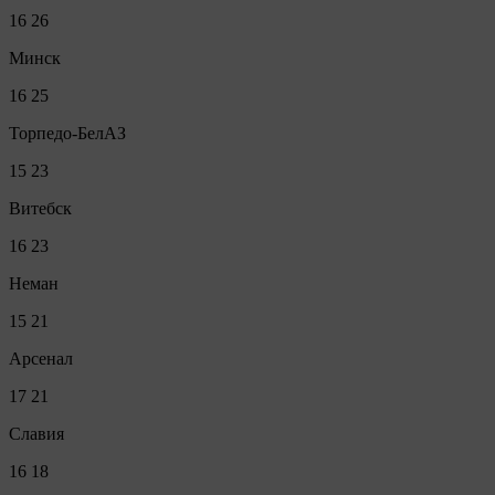
16
26
Минск
16
25
Торпедо-БелАЗ
15
23
Витебск
16
23
Неман
15
21
Арсенал
17
21
Славия
16
18