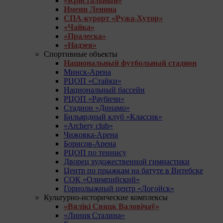
«Кристальный»
Имени Ленина
СПА-курорт «Ружа-Хутор»
«Чайка»
«Пралеска»
«Надзея»
Спортивные объекты
Национальный футбольный стадион
Минск-Арена
РЦОП «Стайки»
Национальный бассейн
РЦОП «Раубичи»
Стадион «Динамо»
Бильярдный клуб «Классик»
«Archery club»
Чижовка-Арена
Борисов-Арена
РЦОП по теннису
Дворец художественной гимнастики
Центр по прыжкам на батуте в Витебске
СОК «Олимпийский»
Горнолыжный центр «Логойск»
Культурно-исторические комплексы
«Вялікі Свяцк Валовічаў»
«Линия Сталина»