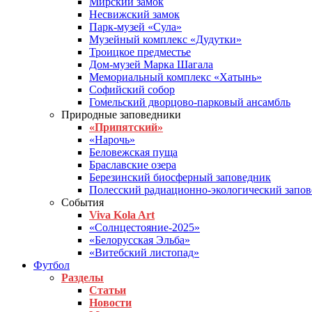
Мирский замок
Несвижский замок
Парк-музей «Сула»
Музейный комплекс «Дудутки»
Троицкое предместье
Дом-музей Марка Шагала
Мемориальный комплекс «Хатынь»
Софийский собор
Гомельский дворцово-парковый ансамбль
Природные заповедники
«Припятский»
«Нарочь»
Беловежская пуща
Браславские озера
Березинский биосферный заповедник
Полесский радиационно-экологический запо
События
Viva Kola Art
«Солнцестояние-2025»
«Белорусская Эльба»
«Витебский листопад»
Футбол
Разделы
Статьи
Новости