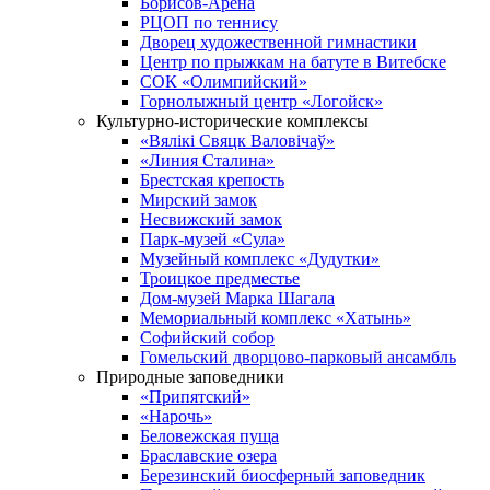
Борисов-Арена
РЦОП по теннису
Дворец художественной гимнастики
Центр по прыжкам на батуте в Витебске
СОК «Олимпийский»
Горнолыжный центр «Логойск»
Культурно-исторические комплексы
«Вялікі Свяцк Валовічаў»
«Линия Сталина»
Брестская крепость
Мирский замок
Несвижский замок
Парк-музей «Сула»
Музейный комплекс «Дудутки»
Троицкое предместье
Дом-музей Марка Шагала
Мемориальный комплекс «Хатынь»
Софийский собор
Гомельский дворцово-парковый ансамбль
Природные заповедники
«Припятский»
«Нарочь»
Беловежская пуща
Браславские озера
Березинский биосферный заповедник