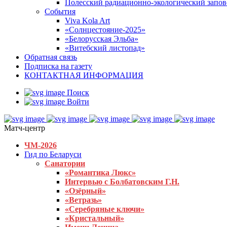
Полесский радиационно-экологический запо
События
Viva Kola Art
«Солнцестояние-2025»
«Белорусская Эльба»
«Витебский листопад»
Обратная связь
Подписка на газету
КОНТАКТНАЯ ИНФОРМАЦИЯ
Поиск
Войти
Матч-центр
ЧМ-2026
Гид по Беларуси
Санатории
«Романтика Люкс»
Интервью с Болбатовским Г.Н.
«Озёрный»
«Ветразь»
«Серебряные ключи»
«Кристальный»