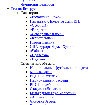
Турниры
Чемпионат Беларуси
Гид по Беларуси
Санатории
«Романтика Люкс»
Интервью с Болбатовским Г.Н.
«Озёрный»
«Ветразь»
«Серебряные ключи»
«Кристальный»
Имени Ленина
СПА-курорт «Ружа-Хутор»
«Чайка»
«Пралеска»
«Надзея»
Спортивные объекты
Национальный футбольный стадион
Минск-Арена
РЦОП «Стайки»
Национальный бассейн
РЦОП «Раубичи»
Стадион «Динамо»
Бильярдный клуб «Классик»
«Archery club»
Чижовка-Арена