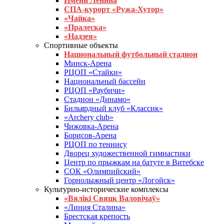
Имени Ленина
СПА-курорт «Ружа-Хутор»
«Чайка»
«Пралеска»
«Надзея»
Спортивные объекты
Национальный футбольный стадион
Минск-Арена
РЦОП «Стайки»
Национальный бассейн
РЦОП «Раубичи»
Стадион «Динамо»
Бильярдный клуб «Классик»
«Archery club»
Чижовка-Арена
Борисов-Арена
РЦОП по теннису
Дворец художественной гимнастики
Центр по прыжкам на батуте в Витебске
СОК «Олимпийский»
Горнолыжный центр «Логойск»
Культурно-исторические комплексы
«Вялікі Свяцк Валовічаў»
«Линия Сталина»
Брестская крепость