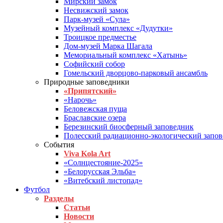
Мирский замок
Несвижский замок
Парк-музей «Сула»
Музейный комплекс «Дудутки»
Троицкое предместье
Дом-музей Марка Шагала
Мемориальный комплекс «Хатынь»
Софийский собор
Гомельский дворцово-парковый ансамбль
Природные заповедники
«Припятский»
«Нарочь»
Беловежская пуща
Браславские озера
Березинский биосферный заповедник
Полесский радиационно-экологический запо
События
Viva Kola Art
«Солнцестояние-2025»
«Белорусская Эльба»
«Витебский листопад»
Футбол
Разделы
Статьи
Новости