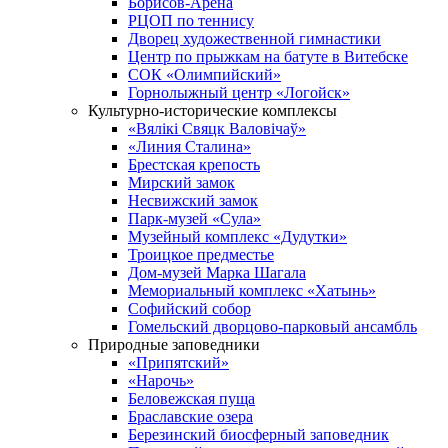
Борисов-Арена
РЦОП по теннису
Дворец художественной гимнастики
Центр по прыжкам на батуте в Витебске
СОК «Олимпийский»
Горнолыжный центр «Логойск»
Культурно-исторические комплексы
«Вялікі Свяцк Валовічаў»
«Линия Сталина»
Брестская крепость
Мирский замок
Несвижский замок
Парк-музей «Сула»
Музейный комплекс «Дудутки»
Троицкое предместье
Дом-музей Марка Шагала
Мемориальный комплекс «Хатынь»
Софийский собор
Гомельский дворцово-парковый ансамбль
Природные заповедники
«Припятский»
«Нарочь»
Беловежская пуща
Браславские озера
Березинский биосферный заповедник