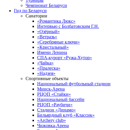
Турниры
Чемпионат Беларуси
Гид по Беларуси
Санатории
«Романтика Люкс»
Интервью с Болбатовским Г.Н.
«Озёрный»
«Ветразь»
«Серебряные ключи»
«Кристальный»
Имени Ленина
СПА-курорт «Ружа-Хутор»
«Чайка»
«Пралеска»
«Надзея»
Спортивные объекты
Национальный футбольный стадион
Минск-Арена
РЦОП «Стайки»
Национальный бассейн
РЦОП «Раубичи»
Стадион «Динамо»
Бильярдный клуб «Классик»
«Archery club»
Чижовка-Арена