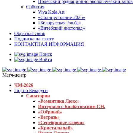
Полесский радиационно-экологический запо
События
Viva Kola Art
«Солнцестояние-2025»
«Белорусская Эльба»
«Витебский листопад»
Обратная связь
Подписка на газету
КОНТАКТНАЯ ИНФОРМАЦИЯ
Поиск
Войти
Матч-центр
ЧМ-2026
Гид по Беларуси
Санатории
«Романтика Люкс»
Интервью с Болбатовским Г.Н.
«Озёрный»
«Ветразь»
«Серебряные ключи»
«Кристальный»