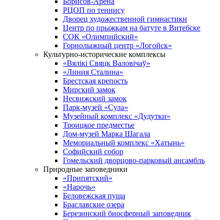
Борисов-Арена
РЦОП по теннису
Дворец художественной гимнастики
Центр по прыжкам на батуте в Витебске
СОК «Олимпийский»
Горнолыжный центр «Логойск»
Культурно-исторические комплексы
«Вялікі Свяцк Валовічаў»
«Линия Сталина»
Брестская крепость
Мирский замок
Несвижский замок
Парк-музей «Сула»
Музейный комплекс «Дудутки»
Троицкое предместье
Дом-музей Марка Шагала
Мемориальный комплекс «Хатынь»
Софийский собор
Гомельский дворцово-парковый ансамбль
Природные заповедники
«Припятский»
«Нарочь»
Беловежская пуща
Браславские озера
Березинский биосферный заповедник