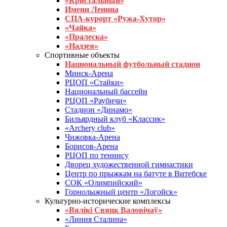
«Кристальный»
Имени Ленина
СПА-курорт «Ружа-Хутор»
«Чайка»
«Пралеска»
«Надзея»
Спортивные объекты
Национальный футбольный стадион
Минск-Арена
РЦОП «Стайки»
Национальный бассейн
РЦОП «Раубичи»
Стадион «Динамо»
Бильярдный клуб «Классик»
«Archery club»
Чижовка-Арена
Борисов-Арена
РЦОП по теннису
Дворец художественной гимнастики
Центр по прыжкам на батуте в Витебске
СОК «Олимпийский»
Горнолыжный центр «Логойск»
Культурно-исторические комплексы
«Вялікі Свяцк Валовічаў»
«Линия Сталина»