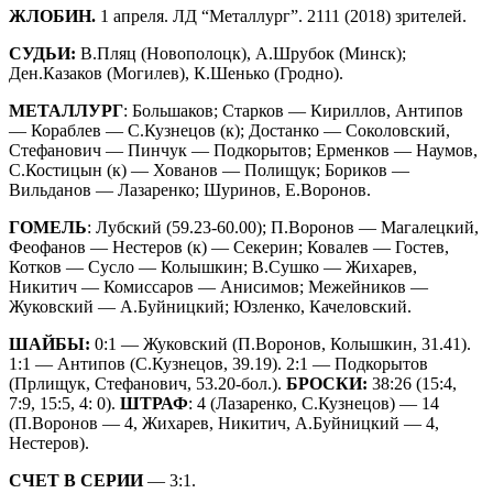
ЖЛОБИН.
1 апреля. ЛД “Металлург”. 2111 (2018) зрителей.
СУДЬИ:
В.Пляц (Новополоцк), А.Шрубок (Минск);
Ден.Казаков (Могилев), К.Шенько (Гродно).
МЕТАЛЛУРГ
: Большаков; Старков — Кириллов, Антипов
— Кораблев — С.Кузнецов (к); Достанко — Соколовский,
Стефанович — Пинчук — Подкорытов; Ерменков — Наумов,
С.Костицын (к) — Хованов — Полищук; Бориков —
Вильданов — Лазаренко; Шуринов, Е.Воронов.
ГОМЕЛЬ
: Лубский (59.23-60.00); П.Воронов — Магалецкий,
Феофанов — Нестеров (к) — Секерин; Ковалев — Гостев,
Котков — Сусло — Колышкин; В.Сушко — Жихарев,
Никитич — Комиссаров — Анисимов; Межейников —
Жуковский — А.Буйницкий; Юзленко, Качеловский.
ШАЙБЫ:
0:1 — Жуковский (П.Воронов, Колышкин, 31.41).
1:1 — Антипов (С.Кузнецов, 39.19). 2:1 — Подкорытов
(Прлищук, Стефанович, 53.20-бол.).
БРОСКИ:
38:26 (15:4,
7:9, 15:5, 4: 0).
ШТРАФ
: 4 (Лазаренко, С.Кузнецов) — 14
(П.Воронов — 4, Жихарев, Никитич, А.Буйницкий — 4,
Нестеров).
СЧЕТ В СЕРИИ
— 3:1.