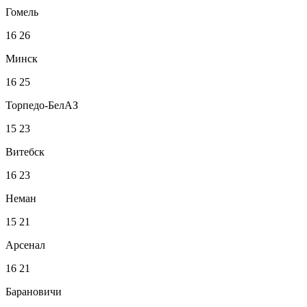
Гомель
16
26
Минск
16
25
Торпедо-БелАЗ
15
23
Витебск
16
23
Неман
15
21
Арсенал
16
21
Барановичи