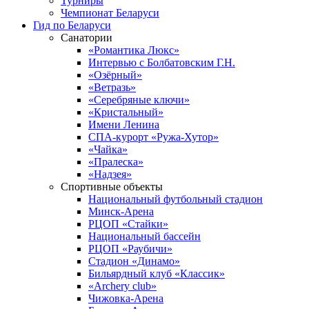
Турниры
Чемпионат Беларуси
Гид по Беларуси
Санатории
«Романтика Люкс»
Интервью с Болбатовским Г.Н.
«Озёрный»
«Ветразь»
«Серебряные ключи»
«Кристальный»
Имени Ленина
СПА-курорт «Ружа-Хутор»
«Чайка»
«Пралеска»
«Надзея»
Спортивные объекты
Национальный футбольный стадион
Минск-Арена
РЦОП «Стайки»
Национальный бассейн
РЦОП «Раубичи»
Стадион «Динамо»
Бильярдный клуб «Классик»
«Archery club»
Чижовка-Арена