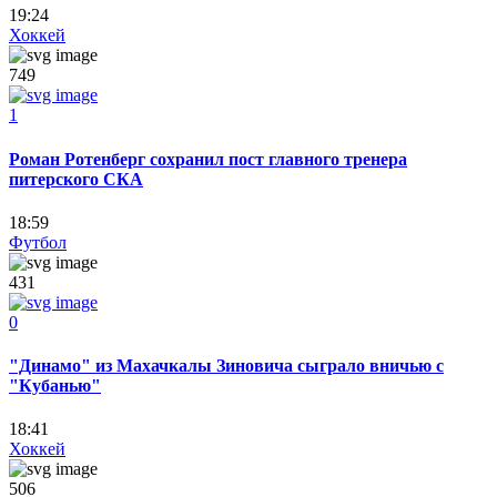
19:24
Хоккей
749
1
Роман Ротенберг сохранил пост главного тренера
питерского СКА
18:59
Футбол
431
0
"Динамо" из Махачкалы Зиновича сыграло вничью с
"Кубанью"
18:41
Хоккей
506