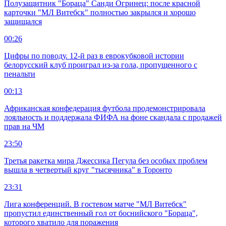
Полузащитник "Бораца" Санди Огринец: после красной
карточки "МЛ Витебск" полностью закрылся и хорошо
защищался
00:26
Цифры по поводу. 12-й раз в еврокубковой истории
белорусский клуб проиграл из-за гола, пропущенного с
пенальти
00:13
Африканская конфедерация футбола продемонстрировала
лояльность и поддержала ФИФА на фоне скандала с продажей
прав на ЧМ
23:50
Третья ракетка мира Джессика Пегула без особых проблем
вышла в четвертый круг "тысячника" в Торонто
23:31
Лига конференций. В гостевом матче "МЛ Витебск"
пропустил единственный гол от боснийского "Бораца",
которого хватило для поражения