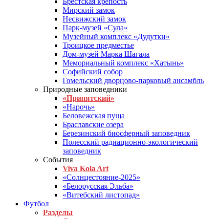
Брестская крепость
Мирский замок
Несвижский замок
Парк-музей «Сула»
Музейный комплекс «Дудутки»
Троицкое предместье
Дом-музей Марка Шагала
Мемориальный комплекс «Хатынь»
Софийский собор
Гомельский дворцово-парковый ансамбль
Природные заповедники
«Припятский»
«Нарочь»
Беловежская пуща
Браславские озера
Березинский биосферный заповедник
Полесский радиационно-экологический
заповедник
События
Viva Kola Art
«Солнцестояние-2025»
«Белорусская Эльба»
«Витебский листопад»
Футбол
Разделы