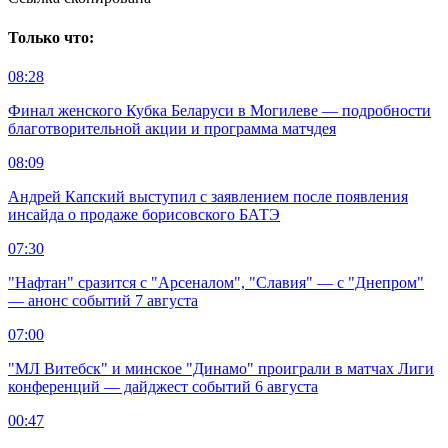
Только что:
08:28
Финал женского Кубка Беларуси в Могилеве — подробности
благотворительной акции и программа матчдея
08:09
Андрей Капский выступил с заявлением после появления
инсайда о продаже борисовского БАТЭ
07:30
"Нафтан" сразится с "Арсеналом", "Славия" — с "Днепром"
— анонс событий 7 августа
07:00
"МЛ Витебск" и минское "Динамо" проиграли в матчах Лиги
конференций — дайджест событий 6 августа
00:47