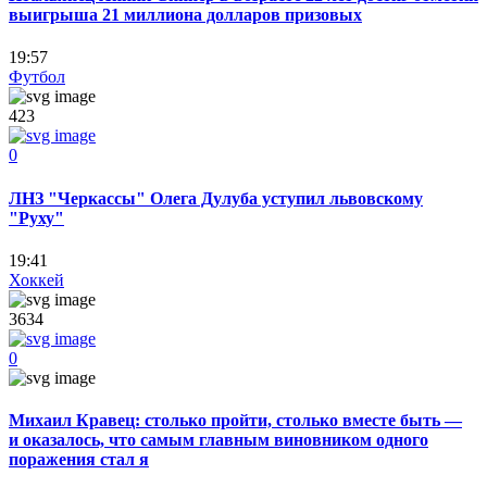
выигрыша 21 миллиона долларов призовых
19:57
Футбол
423
0
ЛНЗ "Черкассы" Олега Дулуба уступил львовскому
"Руху"
19:41
Хоккей
3634
0
Михаил Кравец: столько пройти, столько вместе быть —
и оказалось, что самым главным виновником одного
поражения стал я