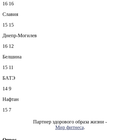
16
16
Славия
15
15
Днепр-Могилев
16
12
Белшина
15
11
БАТЭ
14
9
Нафтан
15
7
Партнер здорового образа жизни -
Мир фитнеса
.
Опрос