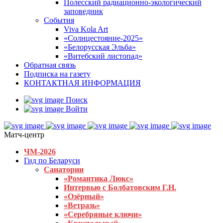
Полесский радиационно-экологический
заповедник
События
Viva Kola Art
«Солнцестояние-2025»
«Белорусская Эльба»
«Витебский листопад»
Обратная связь
Подписка на газету
КОНТАКТНАЯ ИНФОРМАЦИЯ
Поиск
Войти
Матч-центр
ЧМ-2026
Гид по Беларуси
Санатории
«Романтика Люкс»
Интервью с Болбатовским Г.Н.
«Озёрный»
«Ветразь»
«Серебряные ключи»