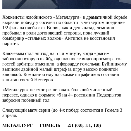
Хоккеисты жлобинского «Металлурга» в драматичной борьбе
вырвали победу у соседей по области в четвертом поединке
1/2 финала плей-офф. Вновь, как и день назад, чемпион
пребывал в роли догоняющей стороны, пока лучший
бомбардир «стальных волков» Антипов не восстановил
паритет.
Ключевым стал эпизод на 51-й минуте, когда «рыси»
забросили вторую шайбу, однако после видеопросмотра гол
гостей арбитры отменили, а форварду гомельчан Буйницкому
выписан двойной малый штраф за игру высоко поднятой
клюшкой. Компанию ему на скамье штрафников составил
капитан гостей Нестеров.
«Металлург» не смог реализовать большой численный
перевес, однако в формате «5 на 4» россиянин Подкорытов
забросил победный гол.
Следующий матч серии (до 4-х побед) состоится в Гомеле 3
апреля.
МЕТАЛЛУРГ — ГОМЕЛЬ — 2:1 (0:0, 1:1, 1:0)