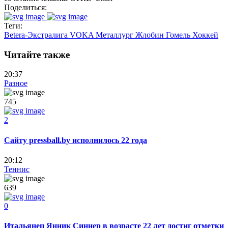
Поделиться:
Теги:
Betera-Экстралига
VOKA
Металлург Жлобин
Гомель
Хоккей
Читайте также
20:37
Разное
745
2
Сайту pressball.by исполнилось 22 года
20:12
Теннис
639
0
Итальянец Янник Синнер в возрасте 22 лет достиг отметки