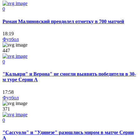
0
Роман Малиновский преодолел отметку в 700 матчей
18:19
Футбол
447
0
"Кальяри" и Верона" не смогли выявить победителя в 30-
м туре Серии А
17:58
Футбол
371
0
"Сассуоло" и "Удинезе" разошлись миром в матче Серии
А