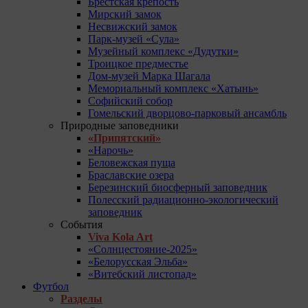
Брестская крепость
Мирский замок
Несвижский замок
Парк-музей «Сула»
Музейный комплекс «Дудутки»
Троицкое предместье
Дом-музей Марка Шагала
Мемориальный комплекс «Хатынь»
Софийский собор
Гомельский дворцово-парковый ансамбль
Природные заповедники
«Припятский»
«Нарочь»
Беловежская пуща
Браславские озера
Березинский биосферный заповедник
Полесский радиационно-экологический
заповедник
События
Viva Kola Art
«Солнцестояние-2025»
«Белорусская Эльба»
«Витебский листопад»
Футбол
Разделы