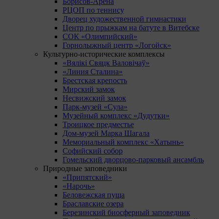
Борисов-Арена
РЦОП по теннису
Дворец художественной гимнастики
Центр по прыжкам на батуте в Витебске
СОК «Олимпийский»
Горнолыжный центр «Логойск»
Культурно-исторические комплексы
«Вялікі Свяцк Валовічаў»
«Линия Сталина»
Брестская крепость
Мирский замок
Несвижский замок
Парк-музей «Сула»
Музейный комплекс «Дудутки»
Троицкое предместье
Дом-музей Марка Шагала
Мемориальный комплекс «Хатынь»
Софийский собор
Гомельский дворцово-парковый ансамбль
Природные заповедники
«Припятский»
«Нарочь»
Беловежская пуща
Браславские озера
Березинский биосферный заповедник