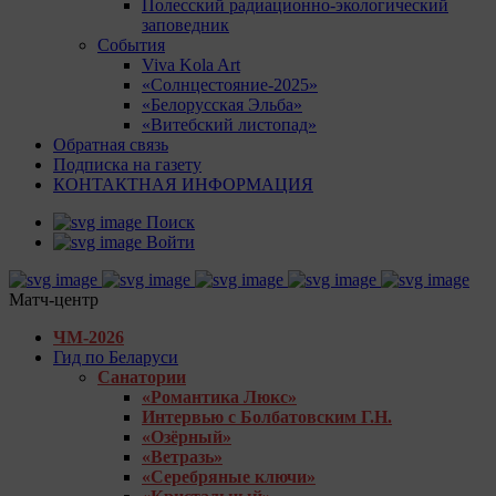
Полесский радиационно-экологический
заповедник
События
Viva Kola Art
«Солнцестояние-2025»
«Белорусская Эльба»
«Витебский листопад»
Обратная связь
Подписка на газету
КОНТАКТНАЯ ИНФОРМАЦИЯ
Поиск
Войти
Матч-центр
ЧМ-2026
Гид по Беларуси
Санатории
«Романтика Люкс»
Интервью с Болбатовским Г.Н.
«Озёрный»
«Ветразь»
«Серебряные ключи»