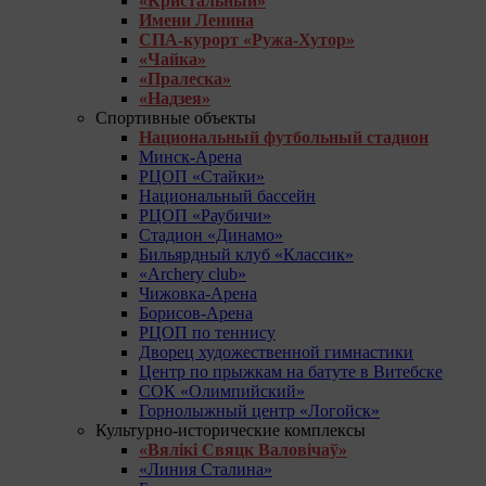
«Кристальный»
Имени Ленина
СПА-курорт «Ружа-Хутор»
«Чайка»
«Пралеска»
«Надзея»
Спортивные объекты
Национальный футбольный стадион
Минск-Арена
РЦОП «Стайки»
Национальный бассейн
РЦОП «Раубичи»
Стадион «Динамо»
Бильярдный клуб «Классик»
«Archery club»
Чижовка-Арена
Борисов-Арена
РЦОП по теннису
Дворец художественной гимнастики
Центр по прыжкам на батуте в Витебске
СОК «Олимпийский»
Горнолыжный центр «Логойск»
Культурно-исторические комплексы
«Вялікі Свяцк Валовічаў»
«Линия Сталина»