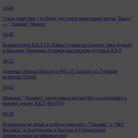
10:46
Стало известно, где будет доступна трансляция матча "Брага"
— "Динамо" Минск
10:40
Комментатор КХЛ-ТВ Павел Сучков не считает Зака Фукале
и Василия Демченко лучшим вратарским дуэтом в КХЛ
10:21
Девичья сборная Беларуси WU-15 сыграет на Турнире
развития УЕФА
10:02
Минское "Динамо" представило фотоотчет о подготовке к
новому сезону КХЛ (ФОТО)
09:39
Букмекеры не верят в победы минского "Динамо" и "МЛ
Витебск" в Португалии и Боснии и Герцеговине
(обновленные коэффициенты)