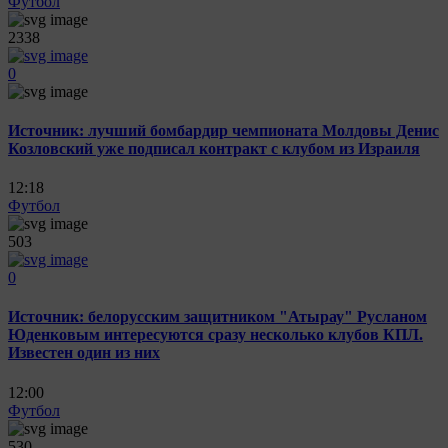
Футбол
2338
0
Источник: лучший бомбардир чемпионата Молдовы Денис
Козловский уже подписал контракт с клубом из Израиля
12:18
Футбол
503
0
Источник: белорусским защитником "Атырау" Русланом
Юденковым интересуются сразу несколько клубов КПЛ.
Известен один из них
12:00
Футбол
530