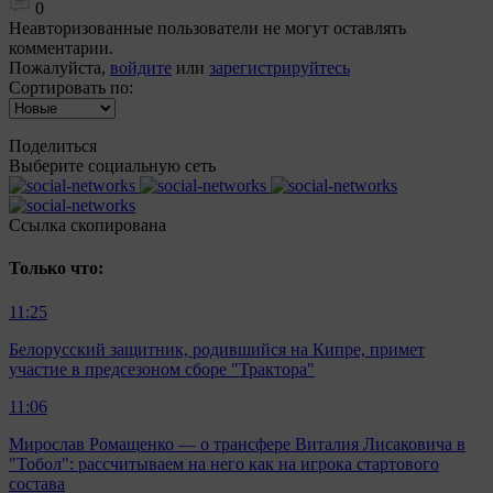
0
Неавторизованные пользователи не могут оставлять
комментарии.
Пожалуйста,
войдите
или
зарегистрируйтесь
Сортировать по:
Поделиться
Выберите социальную сеть
Ccылка скопирована
Только что:
11:25
Белорусский защитник, родившийся на Кипре, примет
участие в предсезоном сборе "Трактора"
11:06
Мирослав Ромащенко — о трансфере Виталия Лисаковича в
"Тобол": рассчитываем на него как на игрока стартового
состава