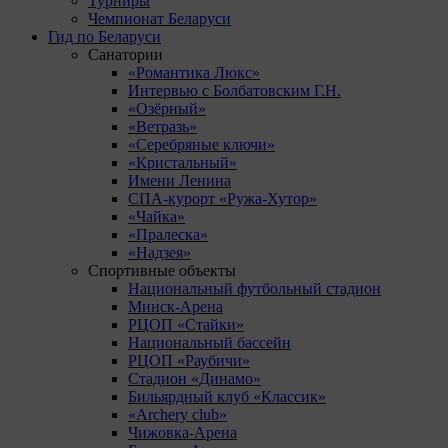
Турниры
Чемпионат Беларуси
Гид по Беларуси
Санатории
«Романтика Люкс»
Интервью с Болбатовским Г.Н.
«Озёрный»
«Ветразь»
«Серебряные ключи»
«Кристальный»
Имени Ленина
СПА-курорт «Ружа-Хутор»
«Чайка»
«Пралеска»
«Надзея»
Спортивные объекты
Национальный футбольный стадион
Минск-Арена
РЦОП «Стайки»
Национальный бассейн
РЦОП «Раубичи»
Стадион «Динамо»
Бильярдный клуб «Классик»
«Archery club»
Чижовка-Арена