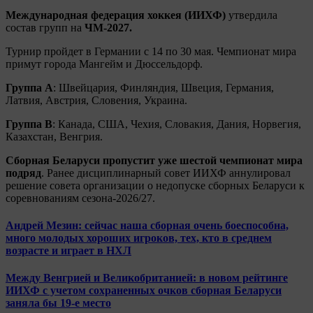
Международная федерация хоккея (ИИХФ)
утвердила
состав групп на
ЧМ-2027.
Турнир пройдет в Германии с 14 по 30 мая. Чемпионат мира
примут города Мангейм и Дюссельдорф.
Группа А
: Швейцария, Финляндия, Швеция, Германия,
Латвия, Австрия, Словения, Украина.
Группа B
: Канада, США, Чехия, Словакия, Дания, Норвегия,
Казахстан, Венгрия.
Сборная Беларуси пропустит
уже шестой чемпионат мира
подряд
. Ранее дисциплинарный совет ИИХФ аннулировал
решение совета организации о недопуске сборных Беларуси к
соревнованиям сезона‑2026/27.
Андрей Мезин: сейчас наша сборная очень боеспособна,
много молодых хороших игроков, тех, кто в среднем
возрасте и играет в НХЛ
Между Венгрией и Великобританией: в новом рейтинге
ИИХФ с учетом сохраненных очков сборная Беларуси
заняла бы 19-е место