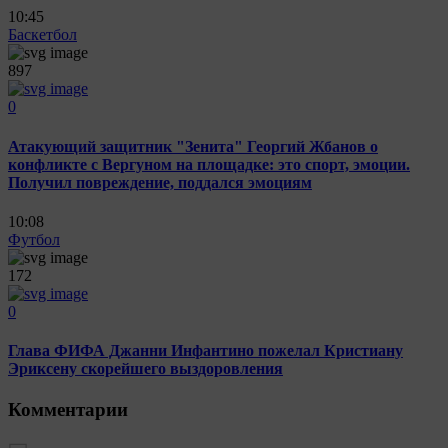
10:45
Баскетбол
897
0
Атакующий защитник "Зенита" Георгий Жбанов о
конфликте с Вергуном на площадке: это спорт, эмоции.
Получил повреждение, поддался эмоциям
10:08
Футбол
172
0
Глава ФИФА Джанни Инфантино пожелал Кристиану
Эриксену скорейшего выздоровления
Комментарии