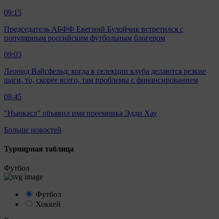
09:15
Председатель АБФФ Евегний Булойчик встретился с
популярным российским футбольным блогером
09:03
Леонид Вайсфельд: когда в селекции клуба делаются резкие
шаги, то, скорее всего, там проблемы с финансированием
08:45
"Ньюкасл" объявил имя преемника Эдди Хау
Больше новостей
Турнирная таблица
Футбол
Футбол
Хоккей