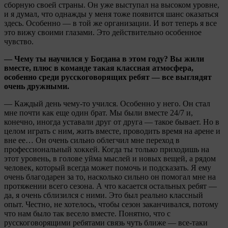
сборную своей страны. Он уже выступал на высоком уровне,
и я думал, что однажды у меня тоже появится шанс оказаться
здесь. Особенно — в той же организации. И вот теперь я все
это вижу своими глазами. Это действительно особенное
чувство.
— Чему ты научился у Богдана в этом году? Вы жили
вместе, плюс в команде такая классная атмосфера,
особенно среди русскоговорящих ребят — все выглядят
очень дружными.
— Каждый день чему-то учился. Особенно у него. Он стал
мне почти как еще один брат. Мы были вместе 24/7 и,
конечно, иногда уставали друг от друга — такое бывает. Но в
целом играть с ним, жить вместе, проводить время на арене и
вне ее… Он очень сильно облегчил мне переход в
профессиональный хоккей. Когда ты только приходишь на
этот уровень, в голове уйма мыслей и новых вещей, а рядом
человек, который всегда может помочь и подсказать. Я ему
очень благодарен за то, насколько сильно он помогал мне на
протяжении всего сезона. А что касается остальных ребят —
да, я очень сблизился с ними. Это был реально классный
опыт. Честно, не хотелось, чтобы сезон заканчивался, потому
что нам было так весело вместе. Понятно, что с
русскоговорящими ребятами связь чуть ближе — все-таки