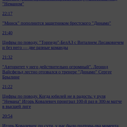
"Неманом"
22:17
"Минск" пополнится защитником брестского "Динамо"
21:40
Цифры по поводу. "Торпедо"-БелАЗ с Виталием Лисаковичем
и без него — две разные команды
21:32
"Авторитет у него действительно огромный". Леонид
Вайсфельд лестно отозвался о тренере "Динамо" Сергее
Брылине
21:22
Цифры по поводу. Когда юбилей не в радость: у руля
"Немана" Игорь Ковалевич проиграл 100-й раз в 300-м матче
в высшей лиге
20:54
Игорь Ковалевич: по сути, у нас было полтора-два момента