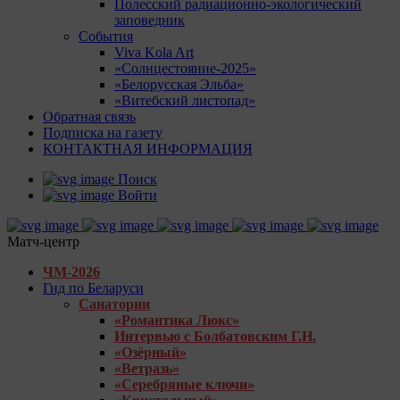
Полесский радиационно-экологический
заповедник
События
Viva Kola Art
«Солнцестояние-2025»
«Белорусская Эльба»
«Витебский листопад»
Обратная связь
Подписка на газету
КОНТАКТНАЯ ИНФОРМАЦИЯ
Поиск
Войти
Матч-центр
ЧМ-2026
Гид по Беларуси
Санатории
«Романтика Люкс»
Интервью с Болбатовским Г.Н.
«Озёрный»
«Ветразь»
«Серебряные ключи»