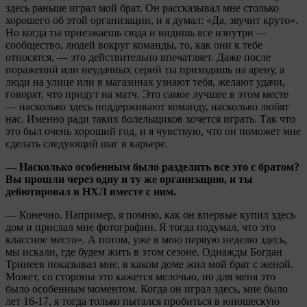
здесь раньше играл мой брат. Он рассказывал мне столько
хорошего об этой организации, и я думал: «Да, звучит круто».
Но когда ты приезжаешь сюда и видишь все изнутри —
сообщество, людей вокруг команды, то, как они к тебе
относятся, — это действительно впечатляет. Даже после
поражений или неудачных серий ты приходишь на арену, а
люди на улице или в магазинах узнают тебя, желают удачи,
говорят, что придут на матч. Это самое лучшее в этом месте
— насколько здесь поддерживают команду, насколько любят
нас. Именно ради таких болельщиков хочется играть. Так что
это был очень хороший год, и я чувствую, что он поможет мне
сделать следующий шаг в карьере.
— Насколько особенным было разделить все это с братом?
Вы прошли через одну и ту же организацию, и ты
дебютировал в НХЛ вместе с ним.
— Конечно. Например, я помню, как он впервые купил здесь
дом и прислал мне фотографии. Я тогда подумал, что это
классное место». А потом, уже в мою первую неделю здесь,
мы искали, где будем жить в этом сезоне. Однажды Богдан
Тринеев показывал мне, в каком доме жил мой брат с женой.
Может, со стороны это кажется мелочью, но для меня это
было особенным моментом. Когда он играл здесь, мне было
лет 16-17, я тогда только пытался пробиться в юношескую