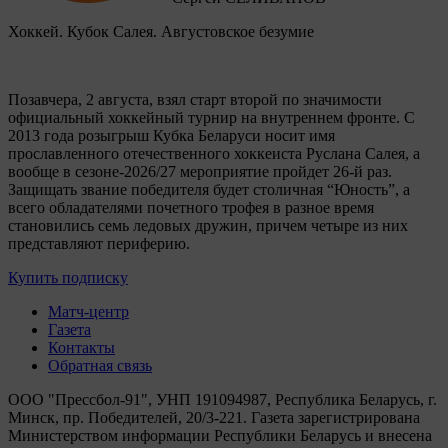
Хоккей. Кубок Салея. Августовское безумие
Позавчера, 2 августа, взял старт второй по значимости
официальный хоккейный турнир на внутреннем фронте. C
2013 года розыгрыш Кубка Беларуси носит имя
прославленного отечественного хоккеиста Руслана Салея, а
вообще в сезоне-2026/27 мероприятие пройдет 26-й раз.
Защищать звание победителя будет столичная “Юность”, а
всего обладателями почетного трофея в разное время
становились семь ледовых дружин, причем четыре из них
представляют периферию.
Купить подписку
Матч-центр
Газета
Контакты
Обратная связь
ООО "Прессбол-91", УНП 191094987, Республика Беларусь, г.
Минск, пр. Победителей, 20/3-221. Газета зарегистрирована
Министерством информации Республики Беларусь и внесена