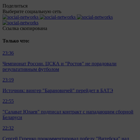
Поделиться
Выберите социальную сеть
Ccылка скопирована
Только что:
23:36
Чемпионат России. ЦСКА и "Ростов" не порадовали
результативным футболом
23:19
Источник: вингер "Барановичей" перейдет в БАТЭ
22:55
"Салават Юлаев" подписал контракт с нападающим сборной
Беларуси
22:32
Сергей Гуренко прокомментировал победу "Витебска" над