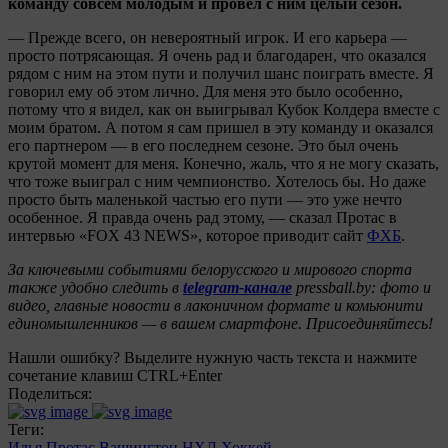
команду совсем молодым и провел с ним целый сезон.
— Прежде всего, он невероятный игрок. И его карьера —
просто потрясающая. Я очень рад и благодарен, что оказался
рядом с ним на этом пути и получил шанс поиграть вместе. Я
говорил ему об этом лично. Для меня это было особенно,
потому что я видел, как он выигрывал Кубок Колдера вместе с
моим братом. А потом я сам пришел в эту команду и оказался
его партнером — в его последнем сезоне. Это был очень
крутой момент для меня. Конечно, жаль, что я не могу сказать,
что тоже выиграл с ним чемпионство. Хотелось бы. Но даже
просто быть маленькой частью его пути — это уже нечто
особенное. Я правда очень рад этому, — сказал Протас в
интервью «FOX 43 NEWS», которое приводит сайт
ФХБ
.
За ключевыми событиями белорусского и мирового спорта
также удобно следить в
telegram-канале
pressball.by: фото и
видео, главные новости в лаконичном формате и комьюнити
единомышленников — в вашем смартфоне. Присоединяйтесь!
Нашли ошибку? Выделите нужную часть текста и нажмите
сочетание клавиш CTRL+Enter
Поделиться:
Теги:
Илья Протас
Вашингтон
НХЛ
Хоккей