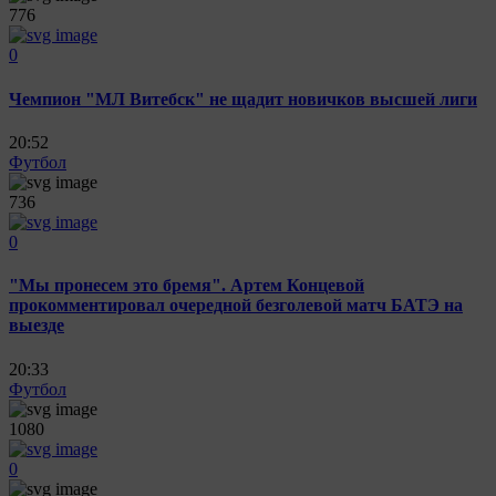
776
0
Чемпион "МЛ Витебск" не щадит новичков высшей лиги
20:52
Футбол
736
0
"Мы пронесем это бремя". Артем Концевой
прокомментировал очередной безголевой матч БАТЭ на
выезде
20:33
Футбол
1080
0