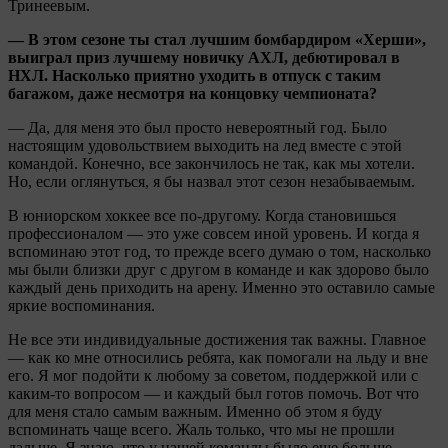
Тринеевым.
— В этом сезоне ты стал лучшим бомбардиром «Херши»,
выиграл приз лучшему новичку АХЛ, дебютировал в
НХЛ. Насколько приятно уходить в отпуск с таким
багажом, даже несмотря на концовку чемпионата?
— Да, для меня это был просто невероятный год. Было
настоящим удовольствием выходить на лед вместе с этой
командой. Конечно, все закончилось не так, как мы хотели.
Но, если оглянуться, я бы назвал этот сезон незабываемым.
В юниорском хоккее все по-другому. Когда становишься
профессионалом — это уже совсем иной уровень. И когда я
вспоминаю этот год, то прежде всего думаю о том, насколько
мы были близки друг с другом в команде и как здорово было
каждый день приходить на арену. Именно это оставило самые
яркие воспоминания.
Не все эти индивидуальные достижения так важны. Главное
— как ко мне относились ребята, как помогали на льду и вне
его. Я мог подойти к любому за советом, поддержкой или с
каким-то вопросом — и каждый был готов помочь. Вот что
для меня стало самым важным. Именно об этом я буду
вспоминать чаще всего. Жаль только, что мы не прошли
дальше. Я знаю, что у нашей команды было еще больше