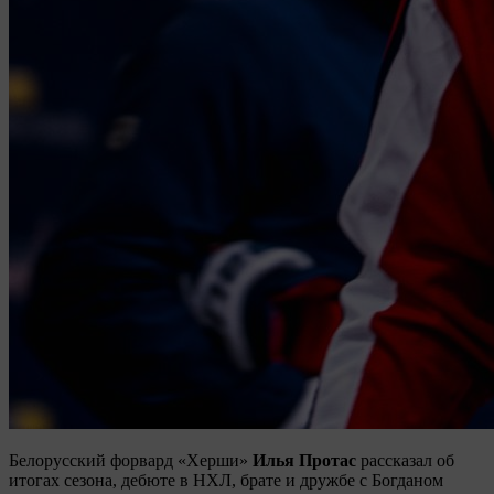
Белорусский форвард «Херши»
Илья Протас
рассказал об
итогах сезона, дебюте в НХЛ, брате и дружбе с Богданом