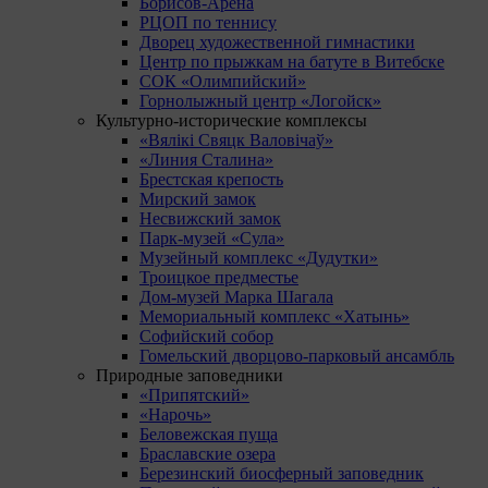
Борисов-Арена
РЦОП по теннису
Дворец художественной гимнастики
Центр по прыжкам на батуте в Витебске
СОК «Олимпийский»
Горнолыжный центр «Логойск»
Культурно-исторические комплексы
«Вялікі Свяцк Валовічаў»
«Линия Сталина»
Брестская крепость
Мирский замок
Несвижский замок
Парк-музей «Сула»
Музейный комплекс «Дудутки»
Троицкое предместье
Дом-музей Марка Шагала
Мемориальный комплекс «Хатынь»
Софийский собор
Гомельский дворцово-парковый ансамбль
Природные заповедники
«Припятский»
«Нарочь»
Беловежская пуща
Браславские озера
Березинский биосферный заповедник