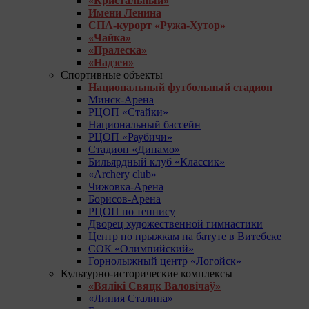
«Кристальный»
Имени Ленина
СПА-курорт «Ружа-Хутор»
«Чайка»
«Пралеска»
«Надзея»
Спортивные объекты
Национальный футбольный стадион
Минск-Арена
РЦОП «Стайки»
Национальный бассейн
РЦОП «Раубичи»
Стадион «Динамо»
Бильярдный клуб «Классик»
«Archery club»
Чижовка-Арена
Борисов-Арена
РЦОП по теннису
Дворец художественной гимнастики
Центр по прыжкам на батуте в Витебске
СОК «Олимпийский»
Горнолыжный центр «Логойск»
Культурно-исторические комплексы
«Вялікі Свяцк Валовічаў»
«Линия Сталина»