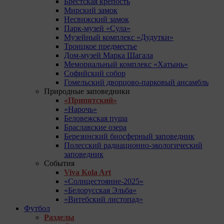
Брестская крепость
Мирский замок
Несвижский замок
Парк-музей «Сула»
Музейный комплекс «Дудутки»
Троицкое предместье
Дом-музей Марка Шагала
Мемориальный комплекс «Хатынь»
Софийский собор
Гомельский дворцово-парковый ансамбль
Природные заповедники
«Припятский»
«Нарочь»
Беловежская пуща
Браславские озера
Березинский биосферный заповедник
Полесский радиационно-экологический
заповедник
События
Viva Kola Art
«Солнцестояние-2025»
«Белорусская Эльба»
«Витебский листопад»
Футбол
Разделы