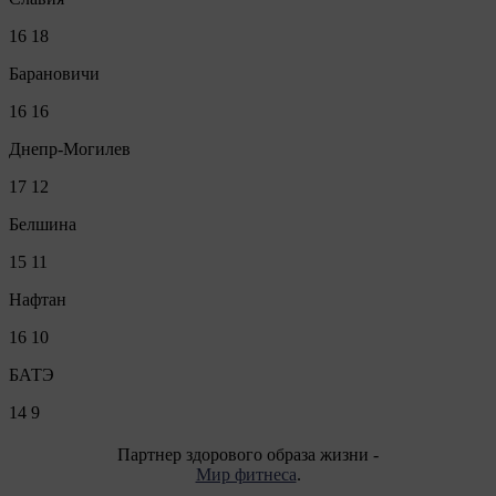
16
18
Барановичи
16
16
Днепр-Могилев
17
12
Белшина
15
11
Нафтан
16
10
БАТЭ
14
9
Партнер здорового образа жизни -
Мир фитнеса
.