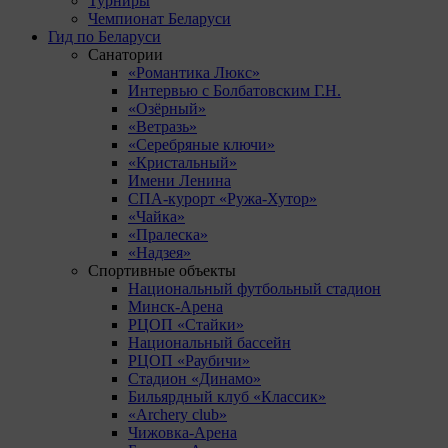
Турниры
Чемпионат Беларуси
Гид по Беларуси
Санатории
«Романтика Люкс»
Интервью с Болбатовским Г.Н.
«Озёрный»
«Ветразь»
«Серебряные ключи»
«Кристальный»
Имени Ленина
СПА-курорт «Ружа-Хутор»
«Чайка»
«Пралеска»
«Надзея»
Спортивные объекты
Национальный футбольный стадион
Минск-Арена
РЦОП «Стайки»
Национальный бассейн
РЦОП «Раубичи»
Стадион «Динамо»
Бильярдный клуб «Классик»
«Archery club»
Чижовка-Арена