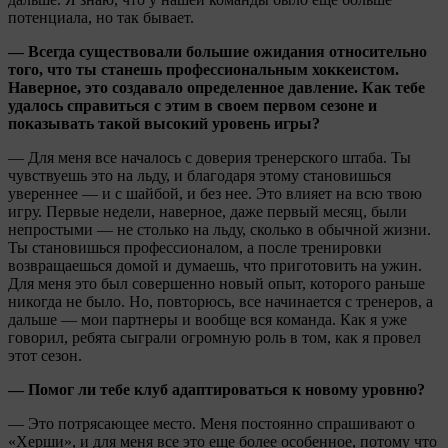
потенциала, но так бывает.
— Всегда существовали большие ожидания относительно
того, что ты станешь профессиональным хоккеистом.
Наверное, это создавало определенное давление. Как тебе
удалось справиться с этим в своем первом сезоне и
показывать такой высокий уровень игры?
— Для меня все началось с доверия тренерского штаба. Ты
чувствуешь это на льду, и благодаря этому становишься
увереннее — и с шайбой, и без нее. Это влияет на всю твою
игру. Первые недели, наверное, даже первый месяц, были
непростыми — не столько на льду, сколько в обычной жизни.
Ты становишься профессионалом, а после тренировки
возвращаешься домой и думаешь, что приготовить на ужин.
Для меня это был совершенно новый опыт, которого раньше
никогда не было. Но, повторюсь, все начинается с тренеров, а
дальше — мои партнеры и вообще вся команда. Как я уже
говорил, ребята сыграли огромную роль в том, как я провел
этот сезон.
— Помог ли тебе клуб адаптироваться к новому уровню?
— Это потрясающее место. Меня постоянно спрашивают о
«Херши», и для меня все это еще более особенное, потому что