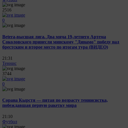
2516
0
Betera-высшая лига. Два мяча 19-летнего Артема
Соколовского принесли минскому "Динамо" победу над
брестским и второе место по итогам тура (ВИДЕО)
21:31
Теннис
3744
0
Сорана Кырстя — пятая по возрасту теннисистка,
побеждавшая первую ракетку мира
21:10
Футбол