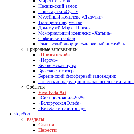
Мирский замок
Несвижский замок
Парк-музей «Сула»
Музейный комплекс «Дудутки»
Троицкое предместье
Дом-музей Марка Шагала
Мемориальный комплекс «Хатынь»
Софийский собор
Гомельский дворцово-парковый ансамбль
Природные заповедники
«Припятский»
«Нарочь»
Беловежская пуща
Браславские озера
Березинский биосферный заповедник
Полесский радиационно-экологический запо
События
Viva Kola Art
«Солнцестояние-2025»
«Белорусская Эльба»
«Витебский листопад»
Футбол
Разделы
Статьи
Новости