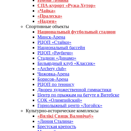
Имени Ленина
СПА-курорт «Ружа-Хутор»
«Чайка»
«Пралеска»
«Надзея»
Спортивные объекты
Национальный футбольный стадион
Минск-Арена
РЦОП «Стайки»
Национальный бассейн
РЦОП «Раубичи»
Стадион «Динамо»
Бильярдный клуб «Классик»
«Archery club»
Чижовка-Арена
Борисов-Арена
РЦОП по теннису
Дворец художественной гимнастики
Центр по прыжкам на батуте в Витебске
СОК «Олимпийский»
Горнолыжный центр «Логойск»
Культурно-исторические комплексы
«Вялікі Свяцк Валовічаў»
«Линия Сталина»
Брестская крепость