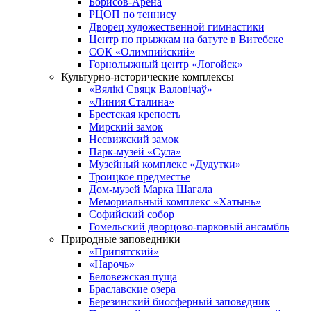
Борисов-Арена
РЦОП по теннису
Дворец художественной гимнастики
Центр по прыжкам на батуте в Витебске
СОК «Олимпийский»
Горнолыжный центр «Логойск»
Культурно-исторические комплексы
«Вялікі Свяцк Валовічаў»
«Линия Сталина»
Брестская крепость
Мирский замок
Несвижский замок
Парк-музей «Сула»
Музейный комплекс «Дудутки»
Троицкое предместье
Дом-музей Марка Шагала
Мемориальный комплекс «Хатынь»
Софийский собор
Гомельский дворцово-парковый ансамбль
Природные заповедники
«Припятский»
«Нарочь»
Беловежская пуща
Браславские озера
Березинский биосферный заповедник