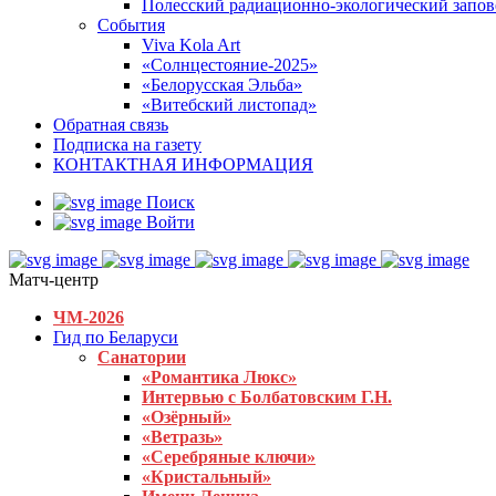
Полесский радиационно-экологический запо
События
Viva Kola Art
«Солнцестояние-2025»
«Белорусская Эльба»
«Витебский листопад»
Обратная связь
Подписка на газету
КОНТАКТНАЯ ИНФОРМАЦИЯ
Поиск
Войти
Матч-центр
ЧМ-2026
Гид по Беларуси
Санатории
«Романтика Люкс»
Интервью с Болбатовским Г.Н.
«Озёрный»
«Ветразь»
«Серебряные ключи»
«Кристальный»