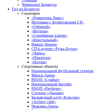
Турниры
Чемпионат Беларуси
Гид по Беларуси
Санатории
«Романтика Люкс»
Интервью с Болбатовским Г.Н.
«Озёрный»
«Ветразь»
«Серебряные ключи»
«Кристальный»
Имени Ленина
СПА-курорт «Ружа-Хутор»
«Чайка»
«Пралеска»
«Надзея»
Спортивные объекты
Национальный футбольный стадион
Минск-Арена
РЦОП «Стайки»
Национальный бассейн
РЦОП «Раубичи»
Стадион «Динамо»
Бильярдный клуб «Классик»
«Archery club»
Чижовка-Арена