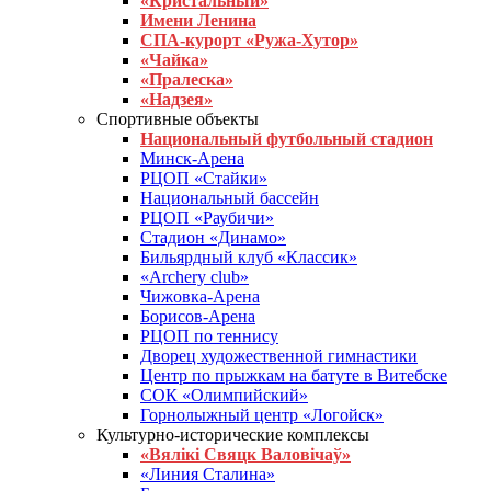
«Кристальный»
Имени Ленина
СПА-курорт «Ружа-Хутор»
«Чайка»
«Пралеска»
«Надзея»
Спортивные объекты
Национальный футбольный стадион
Минск-Арена
РЦОП «Стайки»
Национальный бассейн
РЦОП «Раубичи»
Стадион «Динамо»
Бильярдный клуб «Классик»
«Archery club»
Чижовка-Арена
Борисов-Арена
РЦОП по теннису
Дворец художественной гимнастики
Центр по прыжкам на батуте в Витебске
СОК «Олимпийский»
Горнолыжный центр «Логойск»
Культурно-исторические комплексы
«Вялікі Свяцк Валовічаў»
«Линия Сталина»