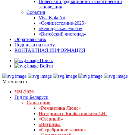
Полесский радиационно-экологический
заповедник
События
Viva Kola Art
«Солнцестояние-2025»
«Белорусская Эльба»
«Витебский листопад»
Обратная связь
Подписка на газету
КОНТАКТНАЯ ИНФОРМАЦИЯ
Поиск
Войти
Матч-центр
ЧМ-2026
Гид по Беларуси
Санатории
«Романтика Люкс»
Интервью с Болбатовским Г.Н.
«Озёрный»
«Ветразь»
«Серебряные ключи»