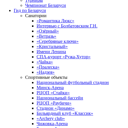
Турниры
Чемпионат Беларуси
Гид по Беларуси
Санатории
«Романтика Люкс»
Интервью с Болбатовским Г.Н.
«Озёрный»
«Ветразь»
«Серебряные ключи»
«Кристальный»
Имени Ленина
СПА-курорт «Ружа-Хутор»
«Чайка»
«Пралеска»
«Надзея»
Спортивные объекты
Национальный футбольный стадион
Минск-Арена
РЦОП «Стайки»
Национальный бассейн
РЦОП «Раубичи»
Стадион «Динамо»
Бильярдный клуб «Классик»
«Archery club»
Чижовка-Арена