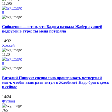
11296
0
Соболенко — о том, что Бадоса назвала Жабер лучшей
подругой в туре: ты меня потеряла
14:32
Хоккей
1120
0
Виталий Пинчук: специально проигрывать четвертый
матч, чтобы выиграть титул в Жлобине? Надо брать здесь
и сейчас
14:24
Футбол
765