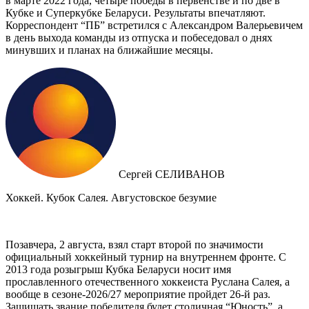
в марте 2022 года, четыре победы в первенстве и по две в
Кубке и Суперкубке Беларуси. Результаты впечатляют.
Корреспондент “ПБ” встретился с Александром Валерьевичем
в день выхода команды из отпуска и побеседовал о днях
минувших и планах на ближайшие месяцы.
Сергей СЕЛИВАНОВ
Хоккей. Кубок Салея. Августовское безумие
Позавчера, 2 августа, взял старт второй по значимости
официальный хоккейный турнир на внутреннем фронте. C
2013 года розыгрыш Кубка Беларуси носит имя
прославленного отечественного хоккеиста Руслана Салея, а
вообще в сезоне-2026/27 мероприятие пройдет 26-й раз.
Защищать звание победителя будет столичная “Юность”, а