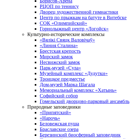
Борисов-Арена
РЦОП по теннису
Дворец художественной гимнастики
Центр по прыжкам на батуте в Витебске
СОК «Олимпийский»
Горнолыжный центр «Логойск»
Культурно-исторические комплексы
«Вялікі Свяцк Валовічаў»
«Линия Сталина»
Брестская крепость
Мирский замок
Несвижский замок
Парк-музей «Сула»
Музейный комплекс «Дудутки»
Троицкое предместье
Дом-музей Марка Шагала
Мемориальный комплекс «Хатынь»
Софийский собор
Гомельский дворцово-парковый ансамбль
Природные заповедники
«Припятский»
«Нарочь»
Беловежская пуща
Браславские озера
Березинский биосферный заповедник