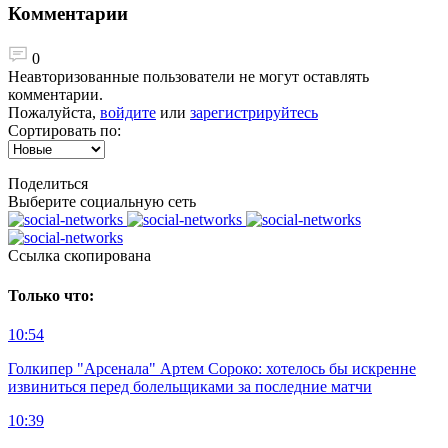
Комментарии
0
Неавторизованные пользователи не могут оставлять
комментарии.
Пожалуйста,
войдите
или
зарегистрируйтесь
Сортировать по:
Поделиться
Выберите социальную сеть
Ccылка скопирована
Только что:
10:54
Голкипер "Арсенала" Артем Сороко: хотелось бы искренне
извиниться перед болельщиками за последние матчи
10:39