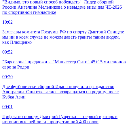
"Видимо, это новый способ побеждать". Лидер сборной
России Ангелина Мельникова о невыдаче визы для ЧЕ-2026
по спортивной гимнастике
10:02
Замглавы комитета Госдумы РФ по спорту Дмитрий Свищев:
мы ни в коем случае не можем давать гранты таким людям,
как Плющенко
09:52
"Барселона" предложила "Манчестер Сити" 45+15 миллионов
евро за Родри
09:20
Две футболистки сборной Ирана получили гражданство
Австралии. Они отказались возвращаться на родину после
Кубка Азии
09:01
Цифры по поводу. Дмитрий Гущенко — первый вратарь в
истории высшей лиги, пропустивший 400 голов