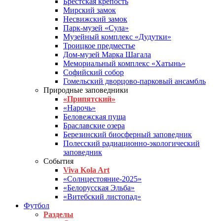
Брестская крепость
Мирский замок
Несвижский замок
Парк-музей «Сула»
Музейный комплекс «Дудутки»
Троицкое предместье
Дом-музей Марка Шагала
Мемориальный комплекс «Хатынь»
Софийский собор
Гомельский дворцово-парковый ансамбль
Природные заповедники
«Припятский»
«Нарочь»
Беловежская пуща
Браславские озера
Березинский биосферный заповедник
Полесский радиационно-экологический
заповедник
События
Viva Kola Art
«Солнцестояние-2025»
«Белорусская Эльба»
«Витебский листопад»
Футбол
Разделы