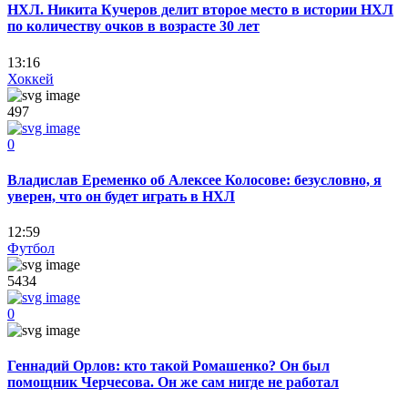
НХЛ. Никита Кучеров делит второе место в истории НХЛ
по количеству очков в возрасте 30 лет
13:16
Хоккей
497
0
Владислав Еременко об Алексее Колосове: безусловно, я
уверен, что он будет играть в НХЛ
12:59
Футбол
5434
0
Геннадий Орлов: кто такой Ромашенко? Он был
помощник Черчесова. Он же сам нигде не работал