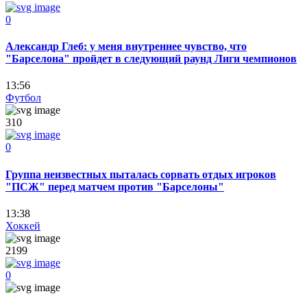
0
Александр Глеб: у меня внутреннее чувство, что
"Барселона" пройдет в следующий раунд Лиги чемпионов
13:56
Футбол
310
0
Группа неизвестных пыталась сорвать отдых игроков
"ПСЖ" перед матчем против "Барселоны"
13:38
Хоккей
2199
0