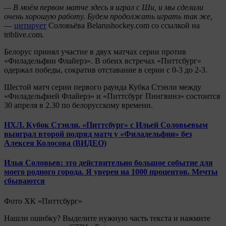
— В моём первом матче здесь я играл с Ши, и мы сделали
очень хорошую работу. Будем продолжать играть так же,
—
цитирует
Соловьёва Belarushockey.com со ссылкой на
triblive.com.
Белорус принял участие в двух матчах серии против
«Филадельфии Флайерз». В обеих встречах «Питтсбург»
одержал победы, сократив отставание в серии с 0-3 до 2-3.
Шестой матч серии первого раунда Кубка Стэнли между
«Филадельфией Флайерз» и «Питтсбург Пингвинз» состоится
30 апреля в 2.30 по белорусскому времени.
НХЛ. Кубок Стэнли. «Питтсбург» с Ильей Соловьевым
выиграл второй подряд матч у «Филадельфии» без
Алексея Колосова (ВИДЕО)
Илья Соловьев: это действительно большое событие для
моего родного города. Я уверен на 1000 процентов. Мечты
сбываются
Фото ХК «Питтсбург»
Нашли ошибку? Выделите нужную часть текста и нажмите