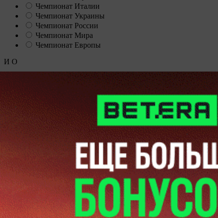
Чемпионат Италии
Чемпионат Украины
Чемпионат России
Чемпионат Мира
Чемпионат Европы
И
О
Динамо Минск
14
33
МЛ Витебск
14
31
Ислочь
15
31
Показать больше
Скрыть
Динамо Брест
16
27