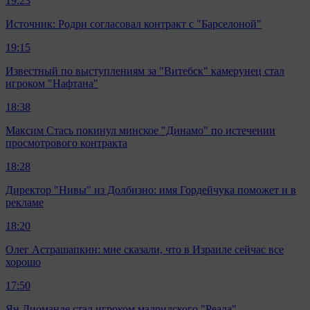
19:23
Источник: Родри согласовал контракт с "Барселоной"
19:15
Известный по выступлениям за "Витебск" камерунец стал
игроком "Нафтана"
18:38
Максим Стась покинул минское "Динамо" по истечении
просмотрового контракта
18:28
Директор "Нивы" из Долбизно: имя Гордейчука поможет и в
рекламе
18:20
Олег Астрашапкин: мне сказали, что в Израиле сейчас все
хорошо
17:50
Ян Диоманде стал игроком мадридского "Реала"