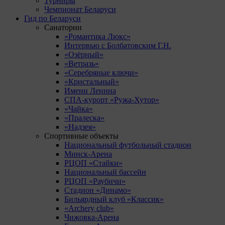
Турниры
Чемпионат Беларуси
Гид по Беларуси
Санатории
«Романтика Люкс»
Интервью с Болбатовским Г.Н.
«Озёрный»
«Ветразь»
«Серебряные ключи»
«Кристальный»
Имени Ленина
СПА-курорт «Ружа-Хутор»
«Чайка»
«Пралеска»
«Надзея»
Спортивные объекты
Национальный футбольный стадион
Минск-Арена
РЦОП «Стайки»
Национальный бассейн
РЦОП «Раубичи»
Стадион «Динамо»
Бильярдный клуб «Классик»
«Archery club»
Чижовка-Арена