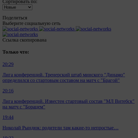
Сортировать по:
Поделиться
Выберите социальную сеть
Ccылка скопирована
Только что:
20:29
Лига конференций. Тренерский штаб минского "Динамо"
определился со стартовым составом на матч с "Брагой"
20:16
Лига конференций. Известен стартовый состав "МЛ Витебск"
на матч с "Борацем"
19:44
Николай Рындюк: родители там какие-то непростые…