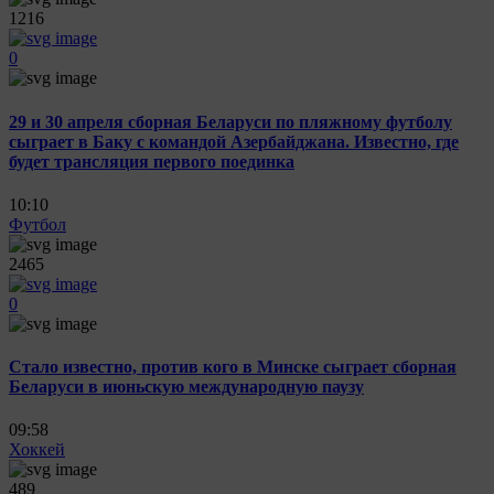
1216
0
29 и 30 апреля сборная Беларуси по пляжному футболу
сыграет в Баку с командой Азербайджана. Известно, где
будет трансляция первого поединка
10:10
Футбол
2465
0
Стало известно, против кого в Минске сыграет сборная
Беларуси в июньскую международную паузу
09:58
Хоккей
489