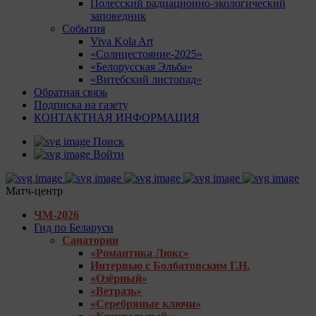
Полесский радиационно-экологический
заповедник
События
Viva Kola Art
«Солнцестояние-2025»
«Белорусская Эльба»
«Витебский листопад»
Обратная связь
Подписка на газету
КОНТАКТНАЯ ИНФОРМАЦИЯ
Поиск
Войти
Матч-центр
ЧМ-2026
Гид по Беларуси
Санатории
«Романтика Люкс»
Интервью с Болбатовским Г.Н.
«Озёрный»
«Ветразь»
«Серебряные ключи»