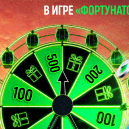
Гомель
16
26
Минск
16
25
Торпедо-БелАЗ
15
23
Витебск
16
23
Неман
15
21
Арсенал
16
21
Барановичи
16
16