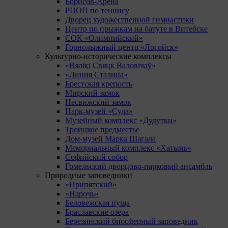
Борисов-Арена
РЦОП по теннису
Дворец художественной гимнастики
Центр по прыжкам на батуте в Витебске
СОК «Олимпийский»
Горнолыжный центр «Логойск»
Культурно-исторические комплексы
«Вялікі Свяцк Валовічаў»
«Линия Сталина»
Брестская крепость
Мирский замок
Несвижский замок
Парк-музей «Сула»
Музейный комплекс «Дудутки»
Троицкое предместье
Дом-музей Марка Шагала
Мемориальный комплекс «Хатынь»
Софийский собор
Гомельский дворцово-парковый ансамбль
Природные заповедники
«Припятский»
«Нарочь»
Беловежская пуща
Браславские озера
Березинский биосферный заповедник