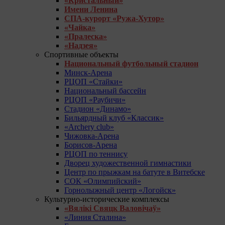
«Кристальный»
Имени Ленина
СПА-курорт «Ружа-Хутор»
«Чайка»
«Пралеска»
«Надзея»
Спортивные объекты
Национальный футбольный стадион
Минск-Арена
РЦОП «Стайки»
Национальный бассейн
РЦОП «Раубичи»
Стадион «Динамо»
Бильярдный клуб «Классик»
«Archery club»
Чижовка-Арена
Борисов-Арена
РЦОП по теннису
Дворец художественной гимнастики
Центр по прыжкам на батуте в Витебске
СОК «Олимпийский»
Горнолыжный центр «Логойск»
Культурно-исторические комплексы
«Вялікі Свяцк Валовічаў»
«Линия Сталина»