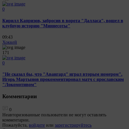
0
Кирилл Капризов, забросив в ворота "Далласа", вошел в
клубную историю "Миннесоты"
09:43
Хоккей
171
0
"Не сказал бы, что "Авангард" играл вторым номером".
Игорь Мартынов прокомментировал матч с ярославским
"Локомотивом"
Комментарии
0
Неавторизованные пользователи не могут оставлять
комментарии.
Пожалуйста,
войдите
или
зарегистрируйтесь