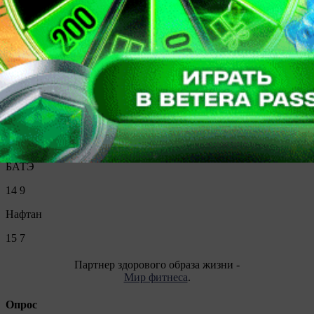
Славия
15
15
Днепр-Могилев
16
12
Белшина
15
11
БАТЭ
14
9
Нафтан
15
7
Партнер здорового образа жизни -
Мир фитнеса
.
Опрос