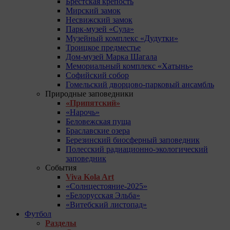
Брестская крепость
Мирский замок
Несвижский замок
Парк-музей «Сула»
Музейный комплекс «Дудутки»
Троицкое предместье
Дом-музей Марка Шагала
Мемориальный комплекс «Хатынь»
Софийский собор
Гомельский дворцово-парковый ансамбль
Природные заповедники
«Припятский»
«Нарочь»
Беловежская пуща
Браславские озера
Березинский биосферный заповедник
Полесский радиационно-экологический
заповедник
События
Viva Kola Art
«Солнцестояние-2025»
«Белорусская Эльба»
«Витебский листопад»
Футбол
Разделы