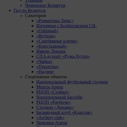
Турниры
Чемпионат Беларуси
Гид по Беларуси
Санатории
«Романтика Люкс»
Интервью с Болбатовским Г.Н.
«Озёрный»
«Ветразь»
«Серебряные ключи»
«Кристальный»
Имени Ленина
СПА-курорт «Ружа-Хутор»
«Чайка»
«Пралеска»
«Надзея»
Спортивные объекты
Национальный футбольный стадион
Минск-Арена
РЦОП «Стайки»
Национальный бассейн
РЦОП «Раубичи»
Стадион «Динамо»
Бильярдный клуб «Классик»
«Archery club»
Чижовка-Арена