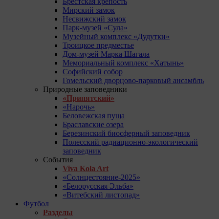
Брестская крепость
Мирский замок
Несвижский замок
Парк-музей «Сула»
Музейный комплекс «Дудутки»
Троицкое предместье
Дом-музей Марка Шагала
Мемориальный комплекс «Хатынь»
Софийский собор
Гомельский дворцово-парковый ансамбль
Природные заповедники
«Припятский»
«Нарочь»
Беловежская пуща
Браславские озера
Березинский биосферный заповедник
Полесский радиационно-экологический
заповедник
События
Viva Kola Art
«Солнцестояние-2025»
«Белорусская Эльба»
«Витебский листопад»
Футбол
Разделы