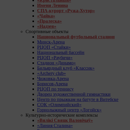
«Кристальный»
Имени Ленина
СПА-курорт «Ружа-Хутор»
«Чайка»
«Пралеска»
«Надзея»
Спортивные объекты
Национальный футбольный стадион
Минск-Арена
РЦОП «Стайки»
Национальный бассейн
РЦОП «Раубичи»
Стадион «Динамо»
Бильярдный клуб «Классик»
«Archery club»
Чижовка-Арена
Борисов-Арена
РЦОП по теннису
Дворец художественной гимнастики
Центр по прыжкам на батуте в Витебске
СОК «Олимпийский»
Горнолыжный центр «Логойск»
Культурно-исторические комплексы
«Вялікі Свяцк Валовічаў»
«Линия Сталина»