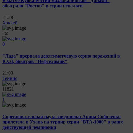
В матче Кубка России махачкалинское "Динамо"
обыграло "Ростов" в серии пенальти
21:28
Хоккей
265
0
"Лада" прервала девятиматчевую серию поражений в
КХЛ, обыграв "Нефтехимик"
21:03
Теннис
11821
1
Соревновательная пауза завершена: Арина Соболенко
прилетела в Ухань на турнир серии "ВТА-1000" в ранге
действующей чемпионки