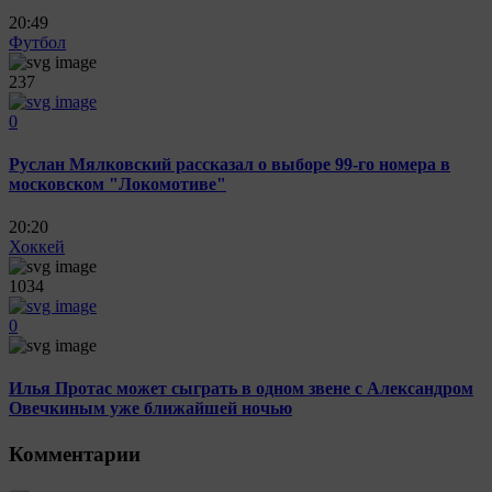
20:49
Футбол
237
0
Руслан Мялковский рассказал о выборе 99-го номера в
московском "Локомотиве"
20:20
Хоккей
1034
0
Илья Протас может сыграть в одном звене с Александром
Овечкиным уже ближайшей ночью
Комментарии