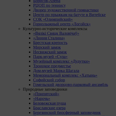
Борисов-Арена
РЦОП по теннису
Дворец художественной гимнастики
Центр по прыжкам на батуте в Витебске
СОК «Олимпийский»
Горнолыжный центр «Логойск»
Культурно-исторические комплексы
«Вялікі Свяцк Валовічаў»
«Линия Сталина»
Брестская крепость
Мирский замок
Несвижский замок
Парк-музей «Сула»
Музейный комплекс «Дудутки»
Троицкое предместье
Дом-музей Марка Шагала
Мемориальный комплекс «Хатынь»
Софийский собор
Гомельский дворцово-парковый ансамбль
Природные заповедники
«Припятский»
«Нарочь»
Беловежская пуща
Браславские озера
Березинский биосферный заповедник