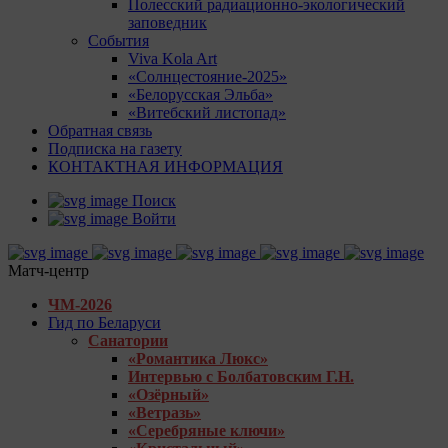
Полесский радиационно-экологический
заповедник
События
Viva Kola Art
«Солнцестояние-2025»
«Белорусская Эльба»
«Витебский листопад»
Обратная связь
Подписка на газету
КОНТАКТНАЯ ИНФОРМАЦИЯ
Поиск
Войти
Матч-центр
ЧМ-2026
Гид по Беларуси
Санатории
«Романтика Люкс»
Интервью с Болбатовским Г.Н.
«Озёрный»
«Ветразь»
«Серебряные ключи»