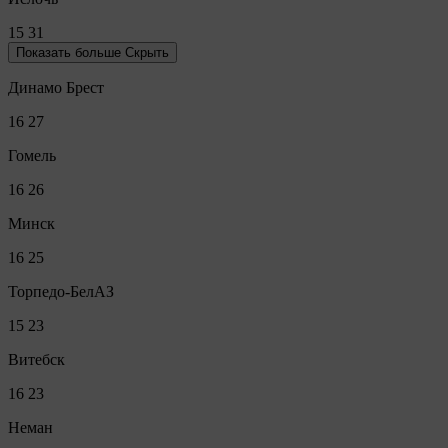
15
31
Показать больше
Скрыть
Динамо Брест
16
27
Гомель
16
26
Минск
16
25
Торпедо-БелАЗ
15
23
Витебск
16
23
Неман