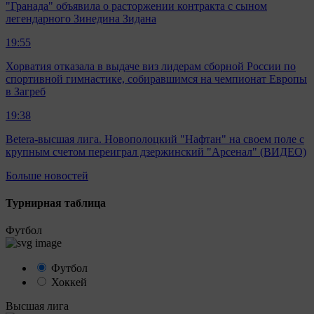
"Гранада" объявила о расторжении контракта с сыном
легендарного Зинедина Зидана
19:55
Хорватия отказала в выдаче виз лидерам сборной России по
спортивной гимнастике, собиравшимся на чемпионат Европы
в Загреб
19:38
Betera-высшая лига. Новополоцкий "Нафтан" на своем поле с
крупным счетом переиграл дзержинский "Арсенал" (ВИДЕО)
Больше новостей
Турнирная таблица
Футбол
Футбол
Хоккей
Высшая лига