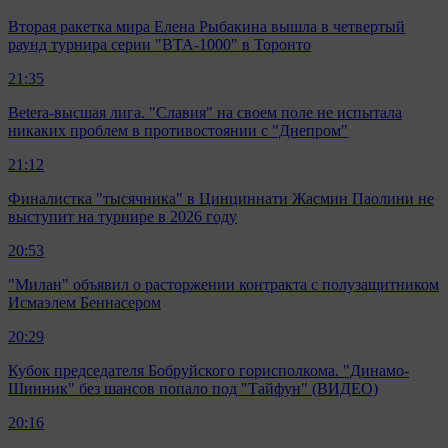
Вторая ракетка мира Елена Рыбакина вышла в четвертый
раунд турнира серии "ВТА-1000" в Торонто
21:35
Betera-высшая лига. "Славия" на своем поле не испытала
никаких проблем в противостоянии с "Днепром"
21:12
Финалистка "тысячника" в Цинциннати Жасмин Паолини не
выступит на турнире в 2026 году
20:53
"Милан" объявил о расторжении контракта с полузащитником
Исмаэлем Беннасером
20:29
Кубок председателя Бобруйского горисполкома. "Динамо-
Шинник" без шансов попало под "Тайфун" (ВИДЕО)
20:16