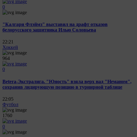
0
"Калгари Флэймз" выставил на драфт отказов
белорусского защитника Илью Соловьева
22:21
Хоккей
964
0
Betera-Экстралига. "Юность" взяла верх над "Неманом",
сохранив лидирующую позицию в турнирной таблице
22:05
Футбол
1760
0