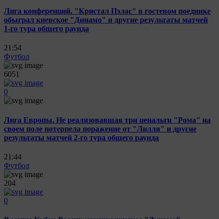
Лига конференций. "Кристал Пэлас" в гостевом поединке
обыграл киевское "Динамо" и другие результаты матчей
1-го тура общего раунда
21:54
Футбол
6051
0
Лига Европы. Не реализовавшая три пенальти "Рома" на
своем поле потерпела поражение от "Лилля" и другие
результаты матчей 2-го тура общего раунда
21:44
Футбол
204
0