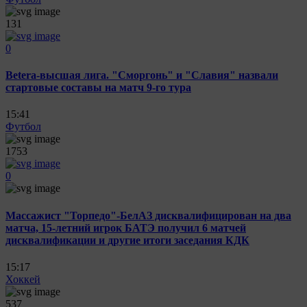
131
0
Betera-высшая лига. "Сморгонь" и "Славия" назвали
стартовые составы на матч 9-го тура
15:41
Футбол
1753
0
Массажист "Торпедо"-БелАЗ дисквалифицирован на два
матча, 15-летний игрок БАТЭ получил 6 матчей
дисквалификации и другие итоги заседания КДК
15:17
Хоккей
537