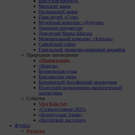
Брестская крепость
Мирский замок
Несвижский замок
Парк-музей «Сула»
Музейный комплекс «Дудутки»
Троицкое предместье
Дом-музей Марка Шагала
Мемориальный комплекс «Хатынь»
Софийский собор
Гомельский дворцово-парковый ансамбль
Природные заповедники
«Припятский»
«Нарочь»
Беловежская пуща
Браславские озера
Березинский биосферный заповедник
Полесский радиационно-экологический
заповедник
События
Viva Kola Art
«Солнцестояние-2025»
«Белорусская Эльба»
«Витебский листопад»
Футбол
Разделы