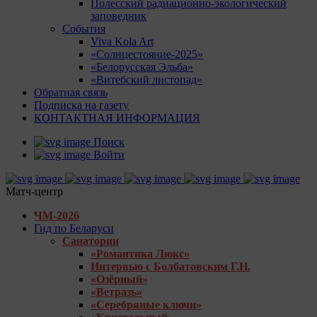
Полесский радиационно-экологический
заповедник
События
Viva Kola Art
«Солнцестояние-2025»
«Белорусская Эльба»
«Витебский листопад»
Обратная связь
Подписка на газету
КОНТАКТНАЯ ИНФОРМАЦИЯ
Поиск
Войти
Матч-центр
ЧМ-2026
Гид по Беларуси
Санатории
«Романтика Люкс»
Интервью с Болбатовским Г.Н.
«Озёрный»
«Ветразь»
«Серебряные ключи»