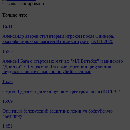
Ccылка скопирована
Только что:
16:11
Александр Зверев стал вторым игроком после Синнера,
квалифицировавшимся на Итоговый турнир АТП-2026
15:45
Алексей Бага о стартовых матчах "МЛ Витебск" и минского
"Динамо" в 3-м раунде Лиги конференций: результаты
неудовлетворительные, но не убийственные
15:26
Сергей Гуренко признан лучшим тренером июля (ВИДЕО)
15:09
Опытный белорусский защитник покинул бобруйскую
"Белшину"
14:51