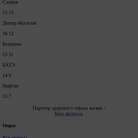
Славия
15
15
Днепр-Могилев
16
12
Белшина
15
11
БАТЭ
14
9
Нафтан
15
7
Партнер здорового образа жизни -
Мир фитнеса
.
Опрос
Все опросы