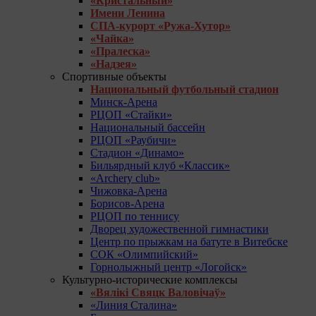
«Кристальный»
Имени Ленина
СПА-курорт «Ружа-Хутор»
«Чайка»
«Пралеска»
«Надзея»
Спортивные объекты
Национальный футбольный стадион
Минск-Арена
РЦОП «Стайки»
Национальный бассейн
РЦОП «Раубичи»
Стадион «Динамо»
Бильярдный клуб «Классик»
«Archery club»
Чижовка-Арена
Борисов-Арена
РЦОП по теннису
Дворец художественной гимнастики
Центр по прыжкам на батуте в Витебске
СОК «Олимпийский»
Горнолыжный центр «Логойск»
Культурно-исторические комплексы
«Вялікі Свяцк Валовічаў»
«Линия Сталина»