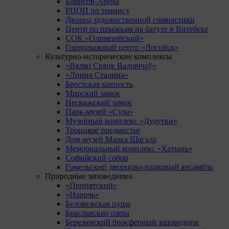
Борисов-Арена
РЦОП по теннису
Дворец художественной гимнастики
Центр по прыжкам на батуте в Витебске
СОК «Олимпийский»
Горнолыжный центр «Логойск»
Культурно-исторические комплексы
«Вялікі Свяцк Валовічаў»
«Линия Сталина»
Брестская крепость
Мирский замок
Несвижский замок
Парк-музей «Сула»
Музейный комплекс «Дудутки»
Троицкое предместье
Дом-музей Марка Шагала
Мемориальный комплекс «Хатынь»
Софийский собор
Гомельский дворцово-парковый ансамбль
Природные заповедники
«Припятский»
«Нарочь»
Беловежская пуща
Браславские озера
Березинский биосферный заповедник