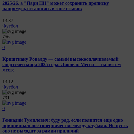
2025/26, а "Пари НН" может сохранить прописку
напрямую, оставшись в зоне стыков
13:37
Футбол
756
0
Криштиану Роналду — самый высокооплачиваемый
спортсмен мира 2025 года. Лионель Месси — на пятом
месте
13:12
Футбол
791
0
Геннадий Тумилович: буду рад, если появится еще одно
принципиальное соперничество между клубами. Но пусть
оно не выходит за рамки приличий