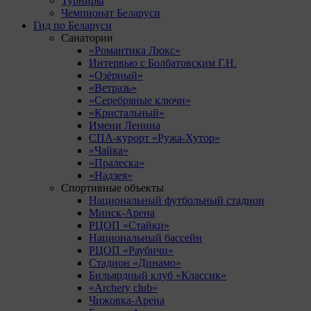
Турниры
Чемпионат Беларуси
Гид по Беларуси
Санатории
«Романтика Люкс»
Интервью с Болбатовским Г.Н.
«Озёрный»
«Ветразь»
«Серебряные ключи»
«Кристальный»
Имени Ленина
СПА-курорт «Ружа-Хутор»
«Чайка»
«Пралеска»
«Надзея»
Спортивные объекты
Национальный футбольный стадион
Минск-Арена
РЦОП «Стайки»
Национальный бассейн
РЦОП «Раубичи»
Стадион «Динамо»
Бильярдный клуб «Классик»
«Archery club»
Чижовка-Арена