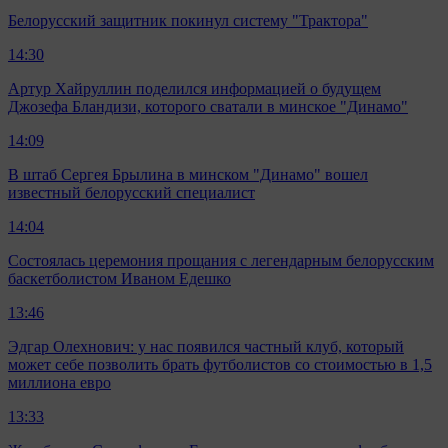
Белорусский защитник покинул систему "Трактора"
14:30
Артур Хайруллин поделился информацией о будущем
Джозефа Бландизи, которого сватали в минское "Динамо"
14:09
В штаб Сергея Брылина в минском "Динамо" вошел
известный белорусский специалист
14:04
Состоялась церемония прощания с легендарным белорусским
баскетболистом Иваном Едешко
13:46
Эдгар Олехнович: у нас появился частный клуб, который
может себе позволить брать футболистов со стоимостью в 1,5
миллиона евро
13:33