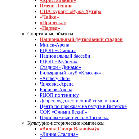
«Кристальный»
Имени Ленина
СПА-курорт «Ружа-Хутор»
«Чайка»
«Пралеска»
«Надзея»
Спортивные объекты
Национальный футбольный стадион
Минск-Арена
РЦОП «Стайки»
Национальный бассейн
РЦОП «Раубичи»
Стадион «Динамо»
Бильярдный клуб «Классик»
«Archery club»
Чижовка-Арена
Борисов-Арена
РЦОП по теннису
Дворец художественной гимнастики
Центр по прыжкам на батуте в Витебске
СОК «Олимпийский»
Горнолыжный центр «Логойск»
Культурно-исторические комплексы
«Вялікі Свяцк Валовічаў»
«Линия Сталина»