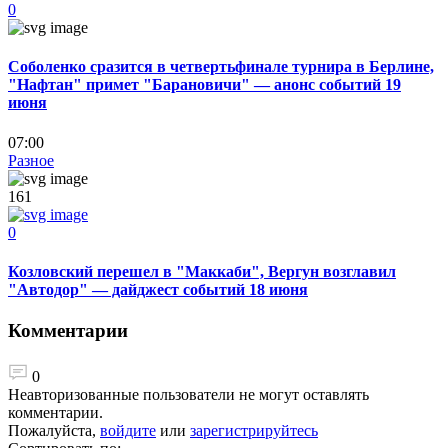
0
Соболенко сразится в четвертьфинале турнира в Берлине,
"Нафтан" примет "Барановичи" — анонс событий 19
июня
07:00
Разное
161
0
Козловский перешел в "Маккаби", Вергун возглавил
"Автодор" — дайджест событий 18 июня
Комментарии
0
Неавторизованные пользователи не могут оставлять
комментарии.
Пожалуйста,
войдите
или
зарегистрируйтесь