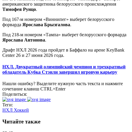
американского защитника белорусского происхождения
Тимофея Рунцо
.
Под 167-м номером «Виннипег» выберет белорусского
форварда
Ярослава Брызгалова
.
Под 218-м номером «Тампа» выберет белорусского форварда
Ярослава Антонова
.
Драфт НХЛ 2026 года пройдет в Баффало на арене KeyBank
Center 26 и 27 июня 2026 года.
НХЛ. Двукратный олимпийский чемпион и трехкратный
обладатель Кубка Стэнли завершил игровую карьеру
Нашли ошибку? Выделите нужную часть текста и нажмите
сочетание клавиш CTRL+Enter
Поделиться:
Теги:
НХЛ
Хоккей
Читайте также