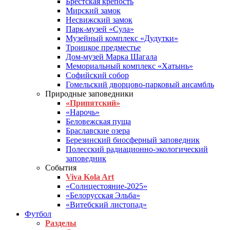
Брестская крепость
Мирский замок
Несвижский замок
Парк-музей «Сула»
Музейный комплекс «Дудутки»
Троицкое предместье
Дом-музей Марка Шагала
Мемориальный комплекс «Хатынь»
Софийский собор
Гомельский дворцово-парковый ансамбль
Природные заповедники
«Припятский»
«Нарочь»
Беловежская пуща
Браславские озера
Березинский биосферный заповедник
Полесский радиационно-экологический
заповедник
События
Viva Kola Art
«Солнцестояние-2025»
«Белорусская Эльба»
«Витебский листопад»
Футбол
Разделы