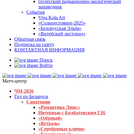
Полесский радиационно-экологический
заповедник
События
Viva Kola Art
«Солнцестояние-2025»
«Белорусская Эльба»
«Витебский листопад»
Обратная связь
Подписка на газету
КОНТАКТНАЯ ИНФОРМАЦИЯ
Поиск
Войти
Матч-центр
ЧМ-2026
Гид по Беларуси
Санатории
«Романтика Люкс»
Интервью с Болбатовским Г.Н.
«Озёрный»
«Ветразь»
«Серебряные ключи»