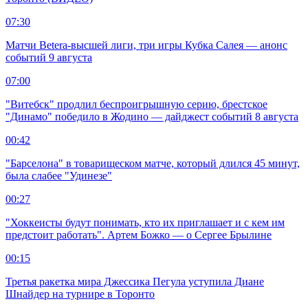
07:30
Матчи Beterа-высшей лиги, три игры Кубка Салея — анонс
событий 9 августа
07:00
"Витебск" продлил беспроигрышную серию, брестское
"Динамо" победило в Жодино — дайджест событий 8 августа
00:42
"Барселона" в товарищеском матче, который длился 45 минут,
была слабее "Удинезе"
00:27
"Хоккеисты будут понимать, кто их приглашает и с кем им
предстоит работать". Артем Божко — о Сергее Брылине
00:15
Третья ракетка мира Джессика Пегула уступила Диане
Шнайдер на турнире в Торонто