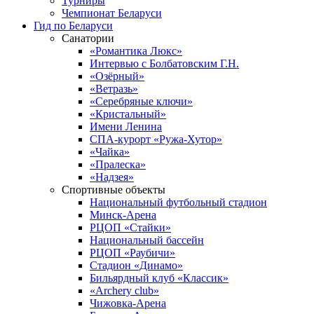
Турниры
Чемпионат Беларуси
Гид по Беларуси
Санатории
«Романтика Люкс»
Интервью с Болбатовским Г.Н.
«Озёрный»
«Ветразь»
«Серебряные ключи»
«Кристальный»
Имени Ленина
СПА-курорт «Ружа-Хутор»
«Чайка»
«Пралеска»
«Надзея»
Спортивные объекты
Национальный футбольный стадион
Минск-Арена
РЦОП «Стайки»
Национальный бассейн
РЦОП «Раубичи»
Стадион «Динамо»
Бильярдный клуб «Классик»
«Archery club»
Чижовка-Арена