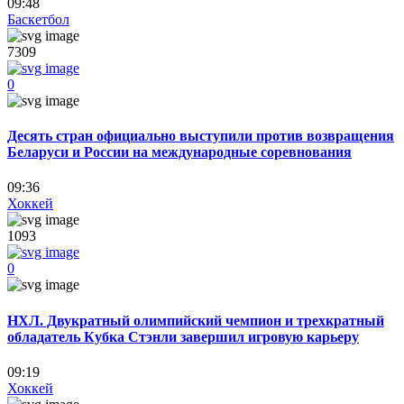
09:48
Баскетбол
7309
0
Десять стран официально выступили против возвращения
Беларуси и России на международные соревнования
09:36
Хоккей
1093
0
НХЛ. Двукратный олимпийский чемпион и трехкратный
обладатель Кубка Стэнли завершил игровую карьеру
09:19
Хоккей