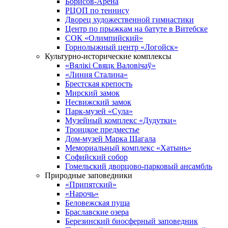
Борисов-Арена
РЦОП по теннису
Дворец художественной гимнастики
Центр по прыжкам на батуте в Витебске
СОК «Олимпийский»
Горнолыжный центр «Логойск»
Культурно-исторические комплексы
«Вялікі Свяцк Валовічаў»
«Линия Сталина»
Брестская крепость
Мирский замок
Несвижский замок
Парк-музей «Сула»
Музейный комплекс «Дудутки»
Троицкое предместье
Дом-музей Марка Шагала
Мемориальный комплекс «Хатынь»
Софийский собор
Гомельский дворцово-парковый ансамбль
Природные заповедники
«Припятский»
«Нарочь»
Беловежская пуща
Браславские озера
Березинский биосферный заповедник