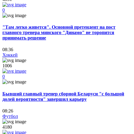
0
"Там легко живется". Основной претендент на пост
главного тренера минского "Динамо" не торопится
принимать решение
08:36
Хоккей
1006
0
Бывший главный тренер сборной Беларуси "с большой
долей вероятности" завершил карьеру
08:26
Футбол
4180