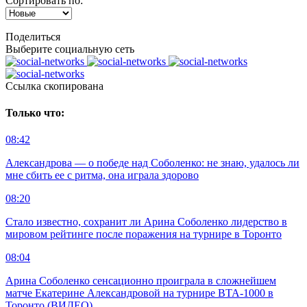
Сортировать по:
Поделиться
Выберите социальную сеть
Ccылка скопирована
Только что:
08:42
Александрова — о победе над Соболенко: не знаю, удалось ли
мне сбить ее с ритма, она играла здорово
08:20
Стало известно, сохранит ли Арина Соболенко лидерство в
мировом рейтинге после поражения на турнире в Торонто
08:04
Арина Соболенко сенсационно проиграла в сложнейшем
матче Екатерине Александровой на турнире ВТА-1000 в
Торонто (ВИДЕО)