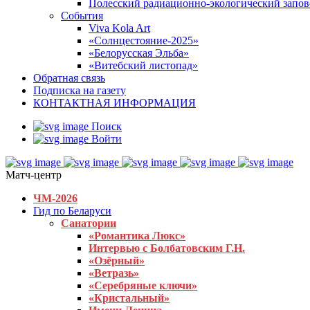
Полесский радиационно-экологический запо
События
Viva Kola Art
«Солнцестояние-2025»
«Белорусская Эльба»
«Витебский листопад»
Обратная связь
Подписка на газету
КОНТАКТНАЯ ИНФОРМАЦИЯ
Поиск
Войти
Матч-центр
ЧМ-2026
Гид по Беларуси
Санатории
«Романтика Люкс»
Интервью с Болбатовским Г.Н.
«Озёрный»
«Ветразь»
«Серебряные ключи»
«Кристальный»