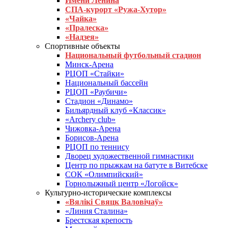
Имени Ленина
СПА-курорт «Ружа-Хутор»
«Чайка»
«Пралеска»
«Надзея»
Спортивные объекты
Национальный футбольный стадион
Минск-Арена
РЦОП «Стайки»
Национальный бассейн
РЦОП «Раубичи»
Стадион «Динамо»
Бильярдный клуб «Классик»
«Archery club»
Чижовка-Арена
Борисов-Арена
РЦОП по теннису
Дворец художественной гимнастики
Центр по прыжкам на батуте в Витебске
СОК «Олимпийский»
Горнолыжный центр «Логойск»
Культурно-исторические комплексы
«Вялікі Свяцк Валовічаў»
«Линия Сталина»
Брестская крепость