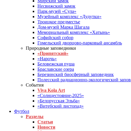
Мирский замок
Несвижский замок
Парк-музей «Сула»
Музейный комплекс «Дудутки»
Троицкое предместье
Дом-музей Марка Шагала
Мемориальный комплекс «Хатынь»
Софийский собор
Гомельский дворцово-парковый ансамбль
Природные заповедники
«Припятский»
«Нарочь»
Беловежская пуща
Браславские озера
Березинский биосферный заповедник
Полесский радиационно-экологический запо
События
Viva Kola Art
«Солнцестояние-2025»
«Белорусская Эльба»
«Витебский листопад»
Футбол
Разделы
Статьи
Новости