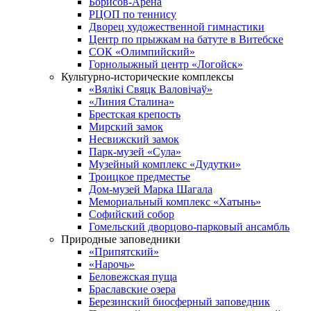
Борисов-Арена
РЦОП по теннису
Дворец художественной гимнастики
Центр по прыжкам на батуте в Витебске
СОК «Олимпийский»
Горнолыжный центр «Логойск»
Культурно-исторические комплексы
«Вялікі Свяцк Валовічаў»
«Линия Сталина»
Брестская крепость
Мирский замок
Несвижский замок
Парк-музей «Сула»
Музейный комплекс «Дудутки»
Троицкое предместье
Дом-музей Марка Шагала
Мемориальный комплекс «Хатынь»
Софийский собор
Гомельский дворцово-парковый ансамбль
Природные заповедники
«Припятский»
«Нарочь»
Беловежская пуща
Браславские озера
Березинский биосферный заповедник