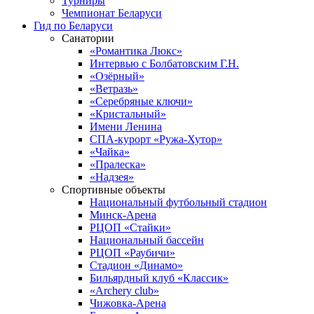
Турниры
Чемпионат Беларуси
Гид по Беларуси
Санатории
«Романтика Люкс»
Интервью с Болбатовским Г.Н.
«Озёрный»
«Ветразь»
«Серебряные ключи»
«Кристальный»
Имени Ленина
СПА-курорт «Ружа-Хутор»
«Чайка»
«Пралеска»
«Надзея»
Спортивные объекты
Национальный футбольный стадион
Минск-Арена
РЦОП «Стайки»
Национальный бассейн
РЦОП «Раубичи»
Стадион «Динамо»
Бильярдный клуб «Классик»
«Archery club»
Чижовка-Арена