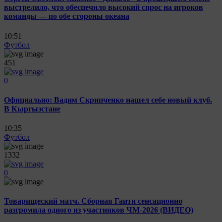
выстрелило, что обеспечило высокий спрос на игроков
команды — по обе стороны океана
10:51
Футбол
451
0
Официально: Вадим Скрипченко нашел себе новый клуб.
В Кыргызстане
10:35
Футбол
1332
0
Товарищеский матч. Сборная Гаити сенсационно
разгромила одного из участников ЧМ-2026 (ВИДЕО)