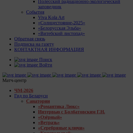
Полесский радиационно-экологический
заповедник
События
Viva Kola Art
«Солнцестояние-2025»
«Белорусская Эльба»
«Витебский листопад»
Обратная связь
Подписка на газету
КОНТАКТНАЯ ИНФОРМАЦИЯ
Поиск
Войти
Матч-центр
ЧМ-2026
Гид по Беларуси
Санатории
«Романтика Люкс»
Интервью с Болбатовским Г.Н.
«Озёрный»
«Ветразь»
«Серебряные ключи»