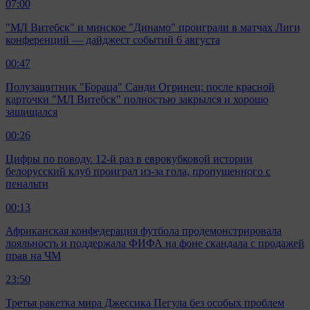
07:00
"МЛ Витебск" и минское "Динамо" проиграли в матчах Лиги
конференций — дайджест событий 6 августа
00:47
Полузащитник "Бораца" Санди Огринец: после красной
карточки "МЛ Витебск" полностью закрылся и хорошо
защищался
00:26
Цифры по поводу. 12-й раз в еврокубковой истории
белорусский клуб проиграл из-за гола, пропущенного с
пенальти
00:13
Африканская конфедерация футбола продемонстрировала
лояльность и поддержала ФИФА на фоне скандала с продажей
прав на ЧМ
23:50
Третья ракетка мира Джессика Пегула без особых проблем