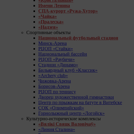
«Кристальный»
Имени Ленина
СПА-курорт «Ружа-Хутор»
«Чайка»
«Пралеска»
«Надзея»
Спортивные объекты
Национальный футбольный стадион
Минск-Арена
РЦОП «Стайки»
Национальный бассейн
РЦОП «Раубичи»
Стадион «Динамо»
Бильярдный клуб «Классик»
«Archery club»
Чижовка-Арена
Борисов-Арена
РЦОП по теннису
Дворец художественной гимнастики
Центр по прыжкам на батуте в Витебске
СОК «Олимпийский»
Горнолыжный центр «Логойск»
Культурно-исторические комплексы
«Вялікі Свяцк Валовічаў»
«Линия Сталина»