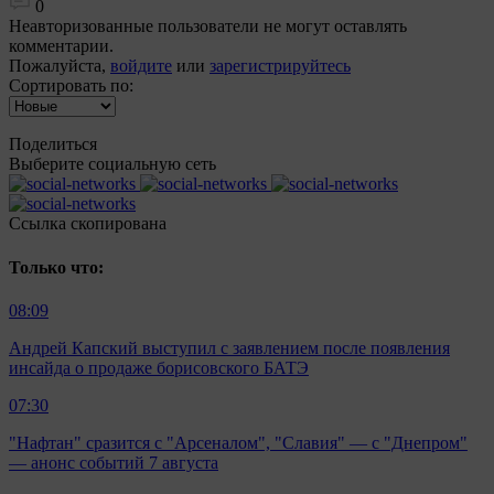
0
Неавторизованные пользователи не могут оставлять
комментарии.
Пожалуйста,
войдите
или
зарегистрируйтесь
Сортировать по:
Поделиться
Выберите социальную сеть
Ccылка скопирована
Только что:
08:09
Андрей Капский выступил с заявлением после появления
инсайда о продаже борисовского БАТЭ
07:30
"Нафтан" сразится с "Арсеналом", "Славия" — с "Днепром"
— анонс событий 7 августа