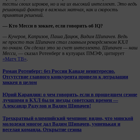
тесты своих игроков, но и на их высокий интеллект. Это ведь
решающий фактор в важных матчах, как и скорость
принятия решений.
— Кто Месси в хоккее, если говорить об IQ?
— Кучеров, Капризов, Паша Дацюк, Вадим Шипачев. Ведь
не просто так Шипачев стал главным рекордсменом КХЛ
по очкам. Он сделал это за счет интеллекта. Шипачев — наш
Месси,
— сказал Ротенберг в кулуарах ПМЭФ, цитирует
«Матч ТВ»
.
Роман Ротенберг: без России Канаде неинтересно.
Отсутствие главного конкурента привело к деградации
хоккея в целом
Юрий Карандин: о чем говорить, если в прошедшем сезоне
лучшими в КХЛ были звезды советских времен —
Александр Радулов и Вадим Шипачев!
Трехкратный олимпийский чемпион: видно, что минской
молодежи многое дал Вадим Шипачев, умненькая и
веселая команда. Открытие сезона