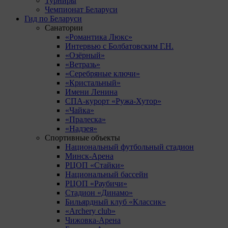
Турниры
Чемпионат Беларуси
Гид по Беларуси
Санатории
«Романтика Люкс»
Интервью с Болбатовским Г.Н.
«Озёрный»
«Ветразь»
«Серебряные ключи»
«Кристальный»
Имени Ленина
СПА-курорт «Ружа-Хутор»
«Чайка»
«Пралеска»
«Надзея»
Спортивные объекты
Национальный футбольный стадион
Минск-Арена
РЦОП «Стайки»
Национальный бассейн
РЦОП «Раубичи»
Стадион «Динамо»
Бильярдный клуб «Классик»
«Archery club»
Чижовка-Арена