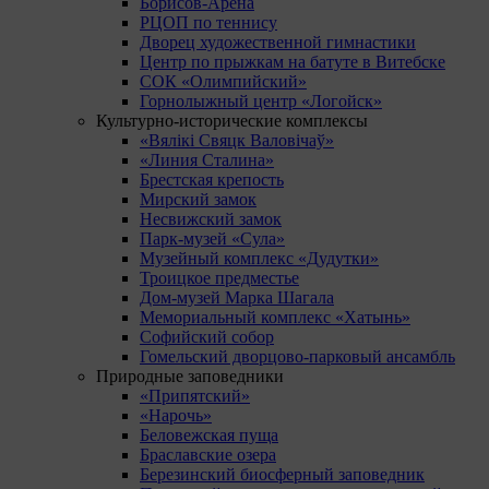
Борисов-Арена
РЦОП по теннису
Дворец художественной гимнастики
Центр по прыжкам на батуте в Витебске
СОК «Олимпийский»
Горнолыжный центр «Логойск»
Культурно-исторические комплексы
«Вялікі Свяцк Валовічаў»
«Линия Сталина»
Брестская крепость
Мирский замок
Несвижский замок
Парк-музей «Сула»
Музейный комплекс «Дудутки»
Троицкое предместье
Дом-музей Марка Шагала
Мемориальный комплекс «Хатынь»
Софийский собор
Гомельский дворцово-парковый ансамбль
Природные заповедники
«Припятский»
«Нарочь»
Беловежская пуща
Браславские озера
Березинский биосферный заповедник