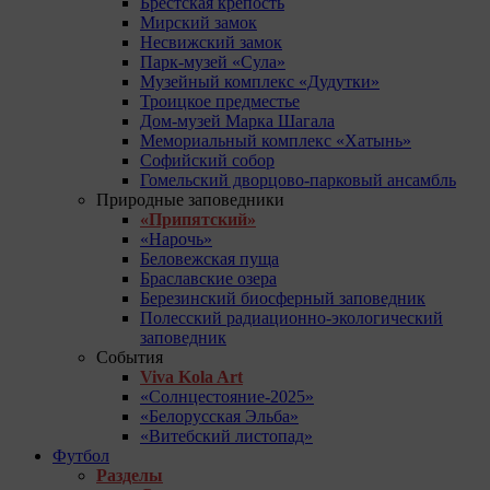
Брестская крепость
Мирский замок
Несвижский замок
Парк-музей «Сула»
Музейный комплекс «Дудутки»
Троицкое предместье
Дом-музей Марка Шагала
Мемориальный комплекс «Хатынь»
Софийский собор
Гомельский дворцово-парковый ансамбль
Природные заповедники
«Припятский»
«Нарочь»
Беловежская пуща
Браславские озера
Березинский биосферный заповедник
Полесский радиационно-экологический
заповедник
События
Viva Kola Art
«Солнцестояние-2025»
«Белорусская Эльба»
«Витебский листопад»
Футбол
Разделы