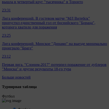
вышла в четвертый круг "тысячника" в Торонто
23:31
Лига конференций. В гостевом матче "МЛ Витебск"
пропустил единственный гол от боснийского "Бораца",
которого хватило для поражения
23:25
Лига конференций. Минское "Динамо" на выезде минимально
проиграло "Браге"
23:12
Первая лига. "Слоним-2017" потерпел поражение от дублеров
"Минска" и другие результаты 18-го тура
Больше новостей
Турнирная таблица
Футбол