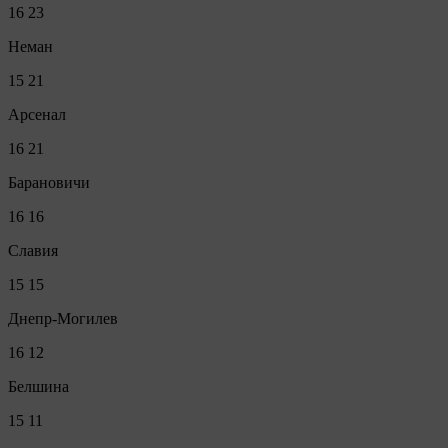
16
23
Неман
15
21
Арсенал
16
21
Барановичи
16
16
Славия
15
15
Днепр-Могилев
16
12
Белшина
15
11