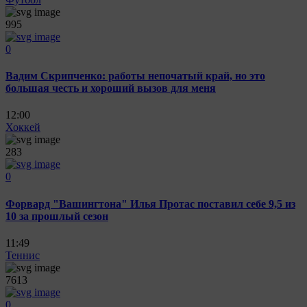
995
0
Вадим Скрипченко: работы непочатый край, но это
большая честь и хороший вызов для меня
12:00
Хоккей
283
0
Форвард "Вашингтона" Илья Протас поставил себе 9,5 из
10 за прошлый сезон
11:49
Теннис
7613
0