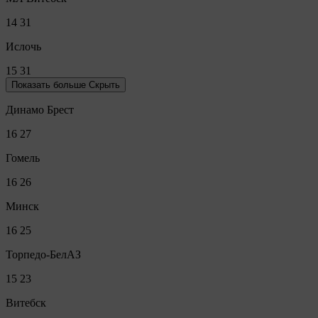
14
31
Ислочь
15
31
Показать больше
Скрыть
Динамо Брест
16
27
Гомель
16
26
Минск
16
25
Торпедо-БелАЗ
15
23
Витебск