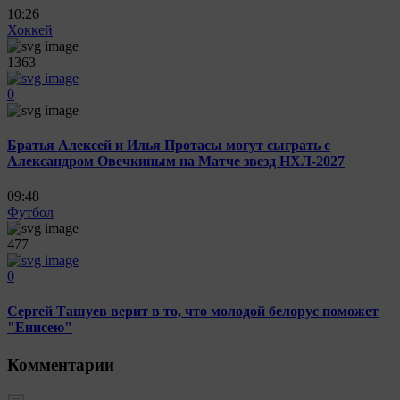
10:26
Хоккей
1363
0
Братья Алексей и Илья Протасы могут сыграть с
Александром Овечкиным на Матче звезд НХЛ-2027
09:48
Футбол
477
0
Сергей Ташуев верит в то, что молодой белорус поможет
"Енисею"
Комментарии