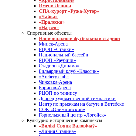
«Кристальный»
Имени Ленина
СПА-курорт «Ружа-Хутор»
«Чайка»
«Пралеска»
«Надзея»
Спортивные объекты
Национальный футбольный стадион
Минск-Арена
РЦОП «Стайки»
Национальный бассейн
РЦОП «Раубичи»
Стадион «Динамо»
Бильярдный клуб «Классик»
«Archery club»
Чижовка-Арена
Борисов-Арена
РЦОП по теннису
Дворец художественной гимнастики
Центр по прыжкам на батуте в Витебске
СОК «Олимпийский»
Горнолыжный центр «Логойск»
Культурно-исторические комплексы
«Вялікі Свяцк Валовічаў»
«Линия Сталина»