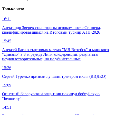
Только что:
16:11
Александр Зверев стал вторым игроком после Синнера,
квалифицировавшимся на Итоговый турнир АТП-2026
15:45
Алексей Бага о стартовых матчах "МЛ Витебск" и минского
"Динамо" в 3-м раунде Лиги конференций: результаты
неудовлетворительные, но не убийственные
15:26
Сергей Гуренко признан лучшим тренером июля (ВИДЕО)
15:09
Опытный белорусский защитник покинул бобруйскую
"Белшину"
14:51