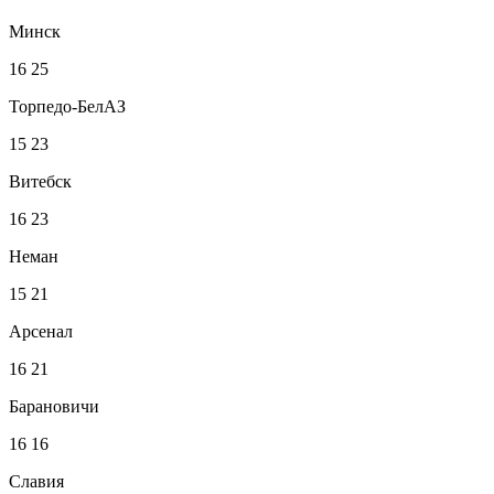
Минск
16
25
Торпедо-БелАЗ
15
23
Витебск
16
23
Неман
15
21
Арсенал
16
21
Барановичи
16
16
Славия