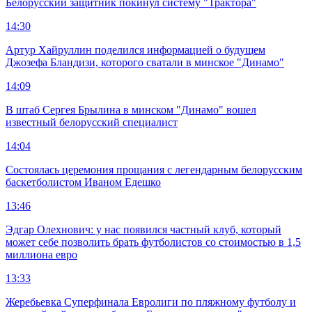
Белорусский защитник покинул систему "Трактора"
14:30
Артур Хайруллин поделился информацией о будущем
Джозефа Бландизи, которого сватали в минское "Динамо"
14:09
В штаб Сергея Брылина в минском "Динамо" вошел
известный белорусский специалист
14:04
Состоялась церемония прощания с легендарным белорусским
баскетболистом Иваном Едешко
13:46
Эдгар Олехнович: у нас появился частный клуб, который
может себе позволить брать футболистов со стоимостью в 1,5
миллиона евро
13:33
Жеребьевка Суперфинала Евролиги по пляжному футболу и