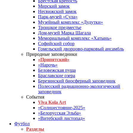
Брестская крепость
Мирский замок
Несвижский замок
Парк-музей «Сула»
Музейный комплекс «Дудутки»
Троицкое предместье
Дом-музей Марка Шагала
Мемориальный комплекс «Хатынь»
Софийский собор
Гомельский дворцово-парковый ансамбль
Природные заповедники
«Припятский»
«Нарочь»
Беловежская пуща
Браславские озера
Березинский биосферный заповедник
Полесский радиационно-экологический
заповедник
События
Viva Kola Art
«Солнцестояние-2025»
«Белорусская Эльба»
«Витебский листопад»
Футбол
Разделы