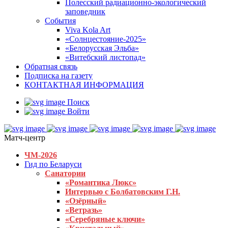
Полесский радиационно-экологический
заповедник
События
Viva Kola Art
«Солнцестояние-2025»
«Белорусская Эльба»
«Витебский листопад»
Обратная связь
Подписка на газету
КОНТАКТНАЯ ИНФОРМАЦИЯ
Поиск
Войти
Матч-центр
ЧМ-2026
Гид по Беларуси
Санатории
«Романтика Люкс»
Интервью с Болбатовским Г.Н.
«Озёрный»
«Ветразь»
«Серебряные ключи»