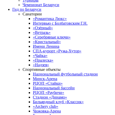
Турниры
Чемпионат Беларуси
Гид по Беларуси
Санатории
«Романтика Люкс»
Интервью с Болбатовским Г.Н.
«Озёрный»
«Ветразь»
«Серебряные ключи»
«Кристальный»
Имени Ленина
СПА-курорт «Ружа-Хутор»
«Чайка»
«Пралеска»
«Надзея»
Спортивные объекты
Национальный футбольный стадион
Минск-Арена
РЦОП «Стайки»
Национальный бассейн
РЦОП «Раубичи»
Стадион «Динамо»
Бильярдный клуб «Классик»
«Archery club»
Чижовка-Арена