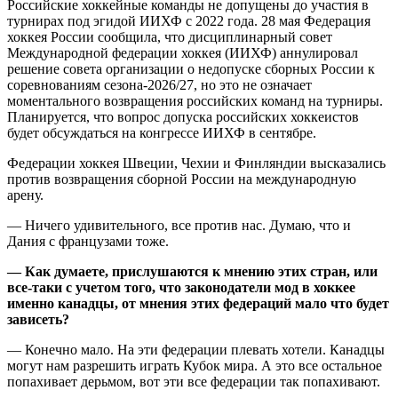
Российские хоккейные команды не допущены до участия в
турнирах под эгидой ИИХФ с 2022 года. 28 мая Федерация
хоккея России сообщила, что дисциплинарный совет
Международной федерации хоккея (ИИХФ) аннулировал
решение совета организации о недопуске сборных России к
соревнованиям сезона‑2026/27, но это не означает
моментального возвращения российских команд на турниры.
Планируется, что вопрос допуска российских хоккеистов
будет обсуждаться на конгрессе ИИХФ в сентябре.
Федерации хоккея Швеции, Чехии и Финляндии высказались
против возвращения сборной России на международную
арену.
— Ничего удивительного, все против нас. Думаю, что и
Дания с французами тоже.
— Как думаете, прислушаются к мнению этих стран, или
все‑таки с учетом того, что законодатели мод в хоккее
именно канадцы, от мнения этих федераций мало что будет
зависеть?
— Конечно мало. На эти федерации плевать хотели. Канадцы
могут нам разрешить играть Кубок мира. А это все остальное
попахивает дерьмом, вот эти все федерации так попахивают.