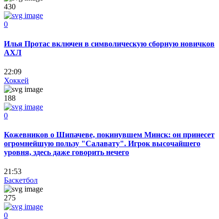
430
0
Илья Протас включен в символическую сборную новичков
АХЛ
22:09
Хоккей
188
0
Кожевников о Шипачеве, покинувшем Минск: он принесет
огромнейшую пользу "Салавату". Игрок высочайшего
уровня, здесь даже говорить нечего
21:53
Баскетбол
275
0