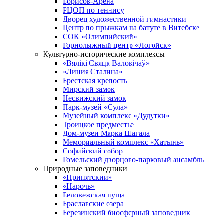
Борисов-Арена
РЦОП по теннису
Дворец художественной гимнастики
Центр по прыжкам на батуте в Витебске
СОК «Олимпийский»
Горнолыжный центр «Логойск»
Культурно-исторические комплексы
«Вялікі Свяцк Валовічаў»
«Линия Сталина»
Брестская крепость
Мирский замок
Несвижский замок
Парк-музей «Сула»
Музейный комплекс «Дудутки»
Троицкое предместье
Дом-музей Марка Шагала
Мемориальный комплекс «Хатынь»
Софийский собор
Гомельский дворцово-парковый ансамбль
Природные заповедники
«Припятский»
«Нарочь»
Беловежская пуща
Браславские озера
Березинский биосферный заповедник