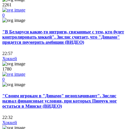
2261
0
"В Беларуси какие-то интриги, связанные с тем, кто будет
контролировать хоккей". Зислис считает, что "Динамо"
придется поумерить амбиции (ВИДЕО)
22:57
Хоккей
1780
0
"Своим игрокам в "Динамо" недоплачивают". Зислис
назвал финансовые условия, при которых Пинчук мог
остаться в Минске (ВИДЕО)
22:32
Хоккей