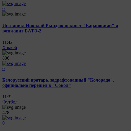
0
Источник: Николай Рындюк покинет "Барановичи" и
возглавит БАТЭ-2
11:42
Хоккей
806
0
Белорусский вратарь, задрафтованный "Колорадо",
официально перешел в "Сокол"
11:32
Футбол
478
0