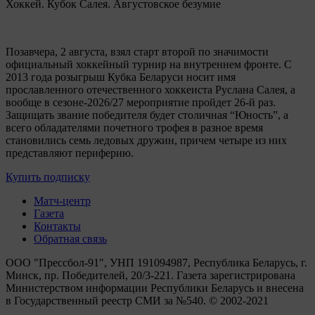
Хоккей. Кубок Салея. Августовское безумие
Позавчера, 2 августа, взял старт второй по значимости
официальный хоккейный турнир на внутреннем фронте. C
2013 года розыгрыш Кубка Беларуси носит имя
прославленного отечественного хоккеиста Руслана Салея, а
вообще в сезоне-2026/27 мероприятие пройдет 26-й раз.
Защищать звание победителя будет столичная “Юность”, а
всего обладателями почетного трофея в разное время
становились семь ледовых дружин, причем четыре из них
представляют периферию.
Купить подписку
Матч-центр
Газета
Контакты
Обратная связь
ООО "Прессбол-91", УНП 191094987, Республика Беларусь, г.
Минск, пр. Победителей, 20/3-221. Газета зарегистрирована
Министерством информации Республики Беларусь и внесена
в Государственный реестр СМИ за №540. © 2002-2021