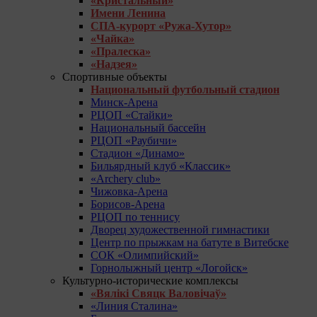
«Кристальный»
Имени Ленина
СПА-курорт «Ружа-Хутор»
«Чайка»
«Пралеска»
«Надзея»
Спортивные объекты
Национальный футбольный стадион
Минск-Арена
РЦОП «Стайки»
Национальный бассейн
РЦОП «Раубичи»
Стадион «Динамо»
Бильярдный клуб «Классик»
«Archery club»
Чижовка-Арена
Борисов-Арена
РЦОП по теннису
Дворец художественной гимнастики
Центр по прыжкам на батуте в Витебске
СОК «Олимпийский»
Горнолыжный центр «Логойск»
Культурно-исторические комплексы
«Вялікі Свяцк Валовічаў»
«Линия Сталина»