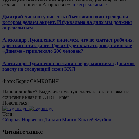
есть»,
— написал Арар в своем
телеграм-канале
.
Дмитрий Басков: у нас есть объективно один тренер, на
котором делаем акцент. И буквально на днях мы должны
определиться
Александр Лукашенко: плачемся, что не хватает рабочих,
крестьян и так далее. Где их будет хватать, когда минское
«Динамо» привлекало 200 человек?
Александр Лукашенко поставил перед минским «Динамо»
задачу на следующий сезон КХЛ
Фото: Борис САМКОВИЧ
Нашли ошибку? Выделите нужную часть текста и нажмите
сочетание клавиш CTRL+Enter
Поделиться:
Теги:
Сборная Норвегии
Динамо Минск
Хоккей
Футбол
Читайте также