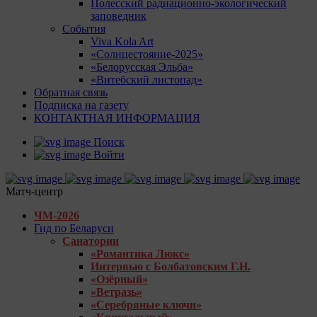
Полесский радиационно-экологический
заповедник
События
Viva Kola Art
«Солнцестояние-2025»
«Белорусская Эльба»
«Витебский листопад»
Обратная связь
Подписка на газету
КОНТАКТНАЯ ИНФОРМАЦИЯ
Поиск
Войти
Матч-центр
ЧМ-2026
Гид по Беларуси
Санатории
«Романтика Люкс»
Интервью с Болбатовским Г.Н.
«Озёрный»
«Ветразь»
«Серебряные ключи»