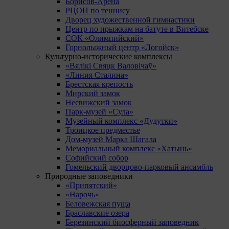
Борисов-Арена
РЦОП по теннису
Дворец художественной гимнастики
Центр по прыжкам на батуте в Витебске
СОК «Олимпийский»
Горнолыжный центр «Логойск»
Культурно-исторические комплексы
«Вялікі Свяцк Валовічаў»
«Линия Сталина»
Брестская крепость
Мирский замок
Несвижский замок
Парк-музей «Сула»
Музейный комплекс «Дудутки»
Троицкое предместье
Дом-музей Марка Шагала
Мемориальный комплекс «Хатынь»
Софийский собор
Гомельский дворцово-парковый ансамбль
Природные заповедники
«Припятский»
«Нарочь»
Беловежская пуща
Браславские озера
Березинский биосферный заповедник