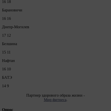
16
18
Барановичи
16
16
Днепр-Могилев
17
12
Белшина
15
11
Нафтан
16
10
БАТЭ
14
9
Партнер здорового образа жизни -
Мир фитнеса
.
Опрос