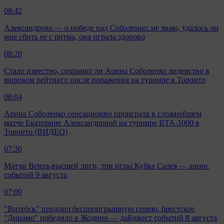
08:42
Александрова — о победе над Соболенко: не знаю, удалось ли
мне сбить ее с ритма, она играла здорово
08:20
Стало известно, сохранит ли Арина Соболенко лидерство в
мировом рейтинге после поражения на турнире в Торонто
08:04
Арина Соболенко сенсационно проиграла в сложнейшем
матче Екатерине Александровой на турнире ВТА-1000 в
Торонто (ВИДЕО)
07:30
Матчи Beterа-высшей лиги, три игры Кубка Салея — анонс
событий 9 августа
07:00
"Витебск" продлил беспроигрышную серию, брестское
"Динамо" победило в Жодино — дайджест событий 8 августа