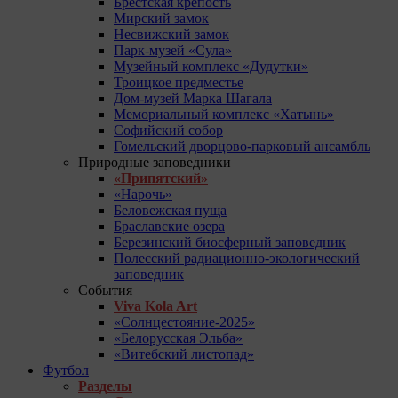
Брестская крепость
Мирский замок
Несвижский замок
Парк-музей «Сула»
Музейный комплекс «Дудутки»
Троицкое предместье
Дом-музей Марка Шагала
Мемориальный комплекс «Хатынь»
Софийский собор
Гомельский дворцово-парковый ансамбль
Природные заповедники
«Припятский»
«Нарочь»
Беловежская пуща
Браславские озера
Березинский биосферный заповедник
Полесский радиационно-экологический
заповедник
События
Viva Kola Art
«Солнцестояние-2025»
«Белорусская Эльба»
«Витебский листопад»
Футбол
Разделы