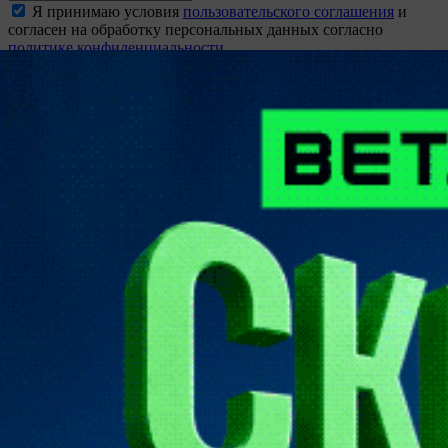
Я принимаю условия
пользовательского соглашения
и
согласен на обработку персональных данных согласно
политике конфиденциальности
Создать аккаунт
восстановление пароля
Вам будет отправлена ссылка для восстановления доступа
Отправить
Неавторизованные пользователи не могут оставлять
комментарии.
Пожалуйста,
войдите
или
зарегистрируйтесь
!?