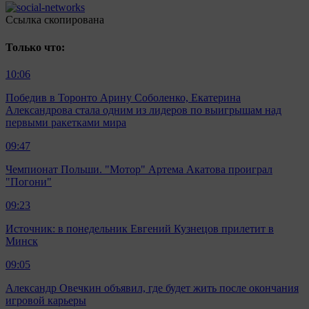
Ccылка скопирована
Только что:
10:06
Победив в Торонто Арину Соболенко, Екатерина
Александрова стала одним из лидеров по выигрышам над
первыми ракетками мира
09:47
Чемпионат Польши. "Мотор" Артема Акатова проиграл
"Погони"
09:23
Источник: в понедельник Евгений Кузнецов прилетит в
Минск
09:05
Александр Овечкин объявил, где будет жить после окончания
игровой карьеры