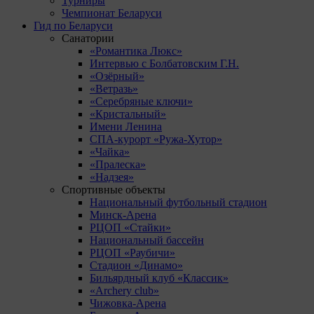
Турниры
Чемпионат Беларуси
Гид по Беларуси
Санатории
«Романтика Люкс»
Интервью с Болбатовским Г.Н.
«Озёрный»
«Ветразь»
«Серебряные ключи»
«Кристальный»
Имени Ленина
СПА-курорт «Ружа-Хутор»
«Чайка»
«Пралеска»
«Надзея»
Спортивные объекты
Национальный футбольный стадион
Минск-Арена
РЦОП «Стайки»
Национальный бассейн
РЦОП «Раубичи»
Стадион «Динамо»
Бильярдный клуб «Классик»
«Archery club»
Чижовка-Арена