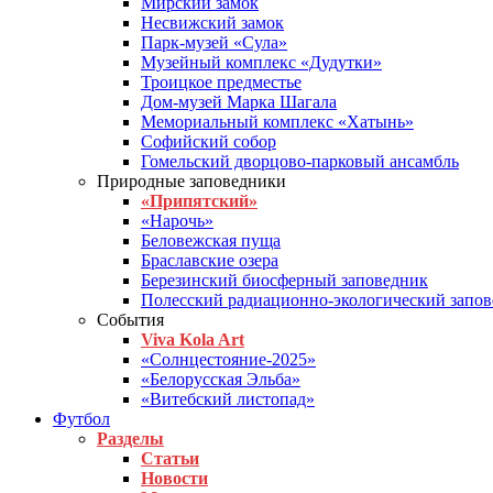
Мирский замок
Несвижский замок
Парк-музей «Сула»
Музейный комплекс «Дудутки»
Троицкое предместье
Дом-музей Марка Шагала
Мемориальный комплекс «Хатынь»
Софийский собор
Гомельский дворцово-парковый ансамбль
Природные заповедники
«Припятский»
«Нарочь»
Беловежская пуща
Браславские озера
Березинский биосферный заповедник
Полесский радиационно-экологический запо
События
Viva Kola Art
«Солнцестояние-2025»
«Белорусская Эльба»
«Витебский листопад»
Футбол
Разделы
Статьи
Новости