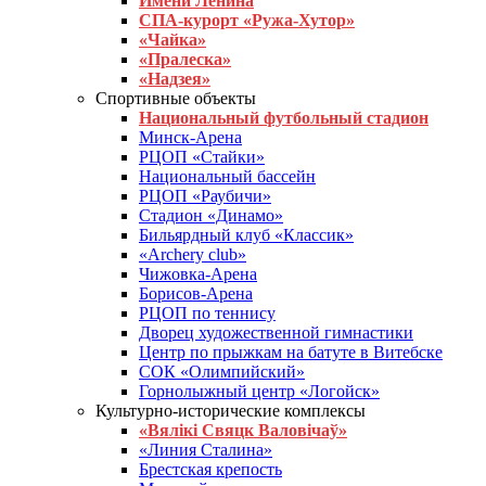
Имени Ленина
СПА-курорт «Ружа-Хутор»
«Чайка»
«Пралеска»
«Надзея»
Спортивные объекты
Национальный футбольный стадион
Минск-Арена
РЦОП «Стайки»
Национальный бассейн
РЦОП «Раубичи»
Стадион «Динамо»
Бильярдный клуб «Классик»
«Archery club»
Чижовка-Арена
Борисов-Арена
РЦОП по теннису
Дворец художественной гимнастики
Центр по прыжкам на батуте в Витебске
СОК «Олимпийский»
Горнолыжный центр «Логойск»
Культурно-исторические комплексы
«Вялікі Свяцк Валовічаў»
«Линия Сталина»
Брестская крепость