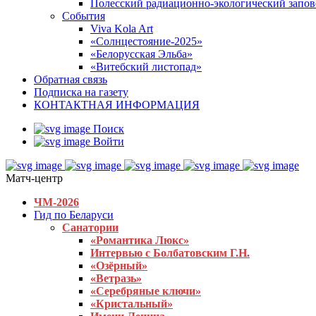
Полесский радиационно-экологический запо
События
Viva Kola Art
«Солнцестояние-2025»
«Белорусская Эльба»
«Витебский листопад»
Обратная связь
Подписка на газету
КОНТАКТНАЯ ИНФОРМАЦИЯ
Поиск
Войти
Матч-центр
ЧМ-2026
Гид по Беларуси
Санатории
«Романтика Люкс»
Интервью с Болбатовским Г.Н.
«Озёрный»
«Ветразь»
«Серебряные ключи»
«Кристальный»