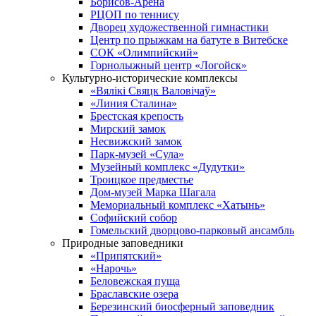
Борисов-Арена
РЦОП по теннису
Дворец художественной гимнастики
Центр по прыжкам на батуте в Витебске
СОК «Олимпийский»
Горнолыжный центр «Логойск»
Культурно-исторические комплексы
«Вялікі Свяцк Валовічаў»
«Линия Сталина»
Брестская крепость
Мирский замок
Несвижский замок
Парк-музей «Сула»
Музейный комплекс «Дудутки»
Троицкое предместье
Дом-музей Марка Шагала
Мемориальный комплекс «Хатынь»
Софийский собор
Гомельский дворцово-парковый ансамбль
Природные заповедники
«Припятский»
«Нарочь»
Беловежская пуща
Браславские озера
Березинский биосферный заповедник