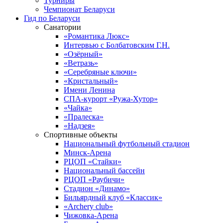
Турниры
Чемпионат Беларуси
Гид по Беларуси
Санатории
«Романтика Люкс»
Интервью с Болбатовским Г.Н.
«Озёрный»
«Ветразь»
«Серебряные ключи»
«Кристальный»
Имени Ленина
СПА-курорт «Ружа-Хутор»
«Чайка»
«Пралеска»
«Надзея»
Спортивные объекты
Национальный футбольный стадион
Минск-Арена
РЦОП «Стайки»
Национальный бассейн
РЦОП «Раубичи»
Стадион «Динамо»
Бильярдный клуб «Классик»
«Archery club»
Чижовка-Арена