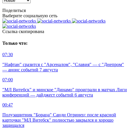
Поделиться
Выберите социальную сеть
Ccылка скопирована
Только что:
07:30
"Нафтан" сразится с "Арсеналом", "Славия" — с "Днепром"
— анонс событий 7 августа
07:00
"МЛ Витебск" и минское "Динамо" проиграли в матчах Лиги
конференций — дайджест событий 6 августа
00:47
Полузащитник "Бораца" Санди Огринец: после красной
карточки "МЛ Витебск" полностью закрылся и хорошо
защищался