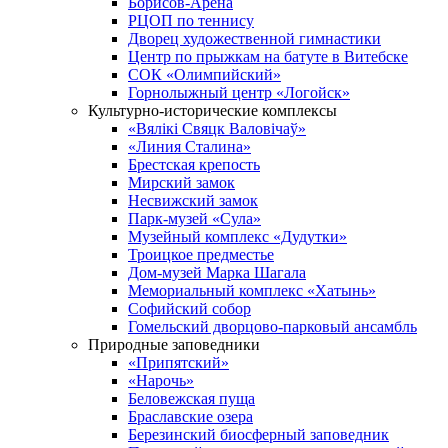
Борисов-Арена
РЦОП по теннису
Дворец художественной гимнастики
Центр по прыжкам на батуте в Витебске
СОК «Олимпийский»
Горнолыжный центр «Логойск»
Культурно-исторические комплексы
«Вялікі Свяцк Валовічаў»
«Линия Сталина»
Брестская крепость
Мирский замок
Несвижский замок
Парк-музей «Сула»
Музейный комплекс «Дудутки»
Троицкое предместье
Дом-музей Марка Шагала
Мемориальный комплекс «Хатынь»
Софийский собор
Гомельский дворцово-парковый ансамбль
Природные заповедники
«Припятский»
«Нарочь»
Беловежская пуща
Браславские озера
Березинский биосферный заповедник