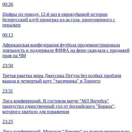
00:26
Цифры по поводу. 12-й раз в еврокубковой истории
белорусский клуб проиграл из-за гола, пропущенного с
пенальти
00:13
Африканская конфедерация футбола продемонстрировала
лояльность и поддержала ФИФА на фоне скандала с продажей
прав на ЧМ
23:50
Третья ракетка мира Джессика Пегула без особых проблем
вышла в четвертый круг "тысячника" в Торонто
23:31
Лига конференций. В гостевом матче "МЛ Витебск"
пропустил единственный гол от боснийского "Бораца",
которого хватило для поражения
23:25
Лига конференций. Минское "Динамо" на выезде минимально