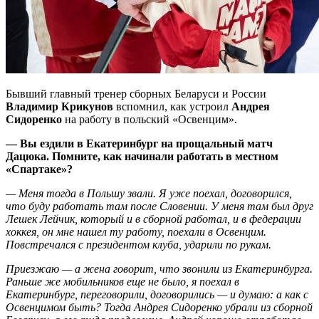
Бывший главный тренер сборных Беларуси и России
Владимир Крикунов
вспомнил, как устроил
Андрея
Сидоренко
на работу в польский «Освенцим».
— Вы ездили в Екатеринбург на прощальный матч
Дацюка. Помните, как начинали работать в местном
«Спартаке»?
— Меня тогда в Польшу звали. Я уже поехал, договорился,
что буду работать там после Словении. У меня там был друг
Лешек Лейчик, который и в сборной работал, и в федерации
хоккея, он мне нашел ту работу, поехали в Освенцим.
Повстречался с президентом клуба, ударили по рукам.
Приезжаю — а жена говорит, что звонили из Екатеринбурга.
Раньше же мобильников еще не было, я поехал в
Екатеринбург, переговорили, договорились — и думаю: а как с
Освенцимом быть? Тогда Андрея Сидоренко убрали из сборной