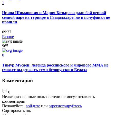
1
Ирина Шиманович и Мария Козырева дали бой первой
сеяной паре на турнире в Гвадалахаре, но в полуфинал не
прошли
09:37
Разное
965
0
Тимур Мусаев: легенда российского и мирового ММА не
сможет выдержать темп белорусского Белаза
Комментарии
0
Неавторизованные пользователи не могут оставлять
комментарии.
Пожалуйста,
войдите
или
зарегистрируйтесь
Сортировать по: