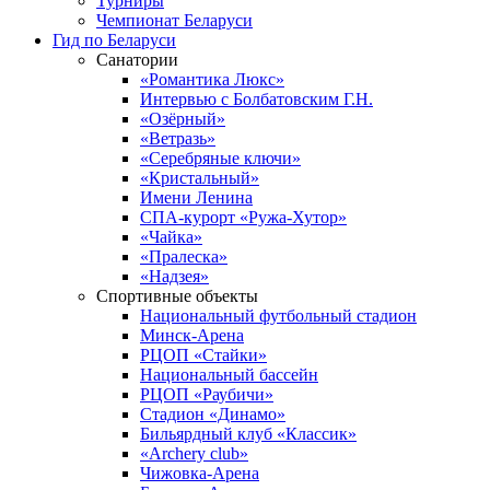
Турниры
Чемпионат Беларуси
Гид по Беларуси
Санатории
«Романтика Люкс»
Интервью с Болбатовским Г.Н.
«Озёрный»
«Ветразь»
«Серебряные ключи»
«Кристальный»
Имени Ленина
СПА-курорт «Ружа-Хутор»
«Чайка»
«Пралеска»
«Надзея»
Спортивные объекты
Национальный футбольный стадион
Минск-Арена
РЦОП «Стайки»
Национальный бассейн
РЦОП «Раубичи»
Стадион «Динамо»
Бильярдный клуб «Классик»
«Archery club»
Чижовка-Арена