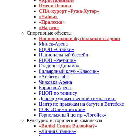
«Кристальный»
Имени Ленина
СПА-курорт «Ружа-Хутор»
«Чайка»
«Пралеска»
«Надзея»
Спортивные объекты
Национальный футбольный стадион
Минск-Арена
РЦОП «Стайки»
Национальный бассейн
РЦОП «Раубичи»
Стадион «Динамо»
Бильярдный клуб «Классик»
«Archery club»
Чижовка-Арена
Борисов-Арена
РЦОП по теннису
Дворец художественной гимнастики
Центр по прыжкам на батуте в Витебске
СОК «Олимпийский»
Горнолыжный центр «Логойск»
Культурно-исторические комплексы
«Вялікі Свяцк Валовічаў»
«Линия Сталина»