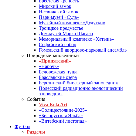
Брестская крепость
Мирский замок
Несвижский замок
Парк-музей «Сула»
Музейный комплекс «Дудутки»
Троицкое предместье
Дом-музей Марка Шагала
Мемориальный комплекс «Хатынь»
Софийский собор
Гомельский дворцово-парковый ансамбль
Природные заповедники
«Припятский»
«Нарочь»
Беловежская пуща
Браславские озера
Березинский биосферный заповедник
Полесский радиационно-экологический
заповедник
События
Viva Kola Art
«Солнцестояние-2025»
«Белорусская Эльба»
«Витебский листопад»
Футбол
Разделы