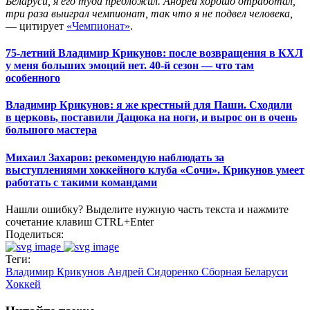
Беларуси, я его туда предложил. Андрей хорошо отработал,
три раза выиграл чемпионат, так что я не подвел человека,
— цитирует
«Чемпионат»
.
75-летний Владимир Крикунов: после возвращения в КХЛ
у меня больших эмоций нет. 40-й сезон — что там
особенного
Владимир Крикунов: я же крестный для Паши. Сходили
в церковь, поставили Дацюка на ноги, и вырос он в очень
большого мастера
Михаил Захаров: рекомендую наблюдать за
выступлениями хоккейного клуба «Сочи». Крикунов умеет
работать с такими командами
Нашли ошибку? Выделите нужную часть текста и нажмите
сочетание клавиш CTRL+Enter
Поделиться:
Теги:
Владимир Крикунов
Андрей Сидоренко
Сборная Беларуси
Хоккей