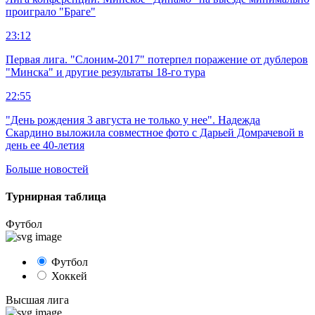
проиграло "Браге"
23:12
Первая лига. "Слоним-2017" потерпел поражение от дублеров
"Минска" и другие результаты 18-го тура
22:55
"День рождения 3 августа не только у нее". Надежда
Скардино выложила совместное фото с Дарьей Домрачевой в
день ее 40-летия
Больше новостей
Турнирная таблица
Футбол
Футбол
Хоккей
Высшая лига