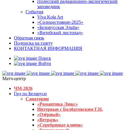
Полесский радиационно-экологический
заповедник
События
Viva Kola Art
«Солнцестояние-2025»
«Белорусская Эльба»
«Витебский листопад»
Обратная связь
Подписка на газету
КОНТАКТНАЯ ИНФОРМАЦИЯ
Поиск
Войти
Матч-центр
ЧМ-2026
Гид по Беларуси
Санатории
«Романтика Люкс»
Интервью с Болбатовским Г.Н.
«Озёрный»
«Ветразь»
«Серебряные ключи»