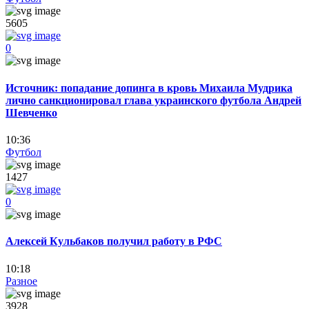
5605
0
Источник: попадание допинга в кровь Михаила Мудрика
лично санкционировал глава украинского футбола Андрей
Шевченко
10:36
Футбол
1427
0
Алексей Кульбаков получил работу в РФС
10:18
Разное
3928