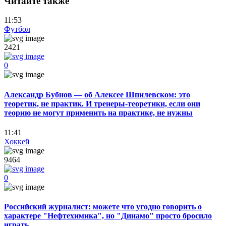
Читайте также
11:53
Футбол
2421
0
Александр Бубнов — об Алексее Шпилевском: это
теоретик, не практик. И тренеры-теоретики, если они
теорию не могут применить на практике, не нужны
11:41
Хоккей
9464
0
Российский журналист: можете что угодно говорить о
характере "Нефтехимика", но "Динамо" просто бросило
играть