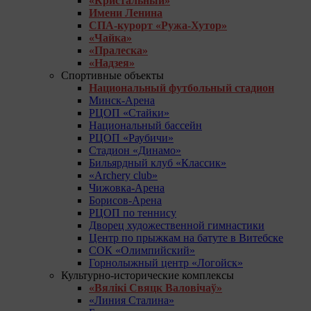
«Кристальный»
Имени Ленина
СПА-курорт «Ружа-Хутор»
«Чайка»
«Пралеска»
«Надзея»
Спортивные объекты
Национальный футбольный стадион
Минск-Арена
РЦОП «Стайки»
Национальный бассейн
РЦОП «Раубичи»
Стадион «Динамо»
Бильярдный клуб «Классик»
«Archery club»
Чижовка-Арена
Борисов-Арена
РЦОП по теннису
Дворец художественной гимнастики
Центр по прыжкам на батуте в Витебске
СОК «Олимпийский»
Горнолыжный центр «Логойск»
Культурно-исторические комплексы
«Вялікі Свяцк Валовічаў»
«Линия Сталина»