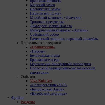
Брестская крепость
Мирский замок
Несвижский замок
Парк-музей «Сула»
Музейный комплекс «Дудутки»
Троицкое предместье
Дом-музей Марка Шагала
Мемориальный комплекс «Хатынь»
Софийский собор
Гомельский дворцово-парковый ансамбль
Природные заповедники
«Припятский»
«Нарочь»
Беловежская пуща
Браславские озера
Березинский биосферный заповедник
Полесский радиационно-экологический
заповедник
События
Viva Kola Art
«Солнцестояние-2025»
«Белорусская Эльба»
«Витебский листопад»
Футбол
Разделы