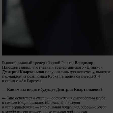
Бывший главный тренер сборной России
Владимир
Плющев
заявил, что главный тренер минского «Динамо»
Дмитрий Квартальнов
получил сильную пощечину, вылетев
с командой из розыгрыша Кубка Гагарина со счетом 0–4
в серии с «Ак Барсом».
— Каким вы видите будущее Дмитрия Квартальнова?
— Это остается в степени обсуждения руководства клуба
и самого Квартальнова. Конечно, 0-4 в серии
в четвертьфинале — это сильная пощечина, особенно когда
команда имеет великолепные условия подготовки,