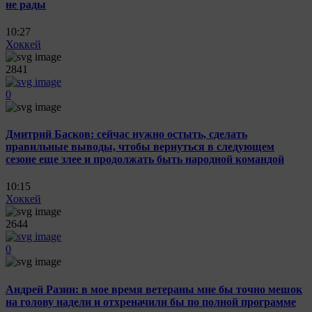
не рады
10:27
Хоккей
2841
0
Дмитрий Басков: сейчас нужно остыть, сделать
правильные выводы, чтобы вернуться в следующем
сезоне еще злее и продолжать быть народной командой
10:15
Хоккей
2644
0
Андрей Разин: в мое время ветераны мне бы точно мешок
на голову надели и отхреначили бы по полной программе