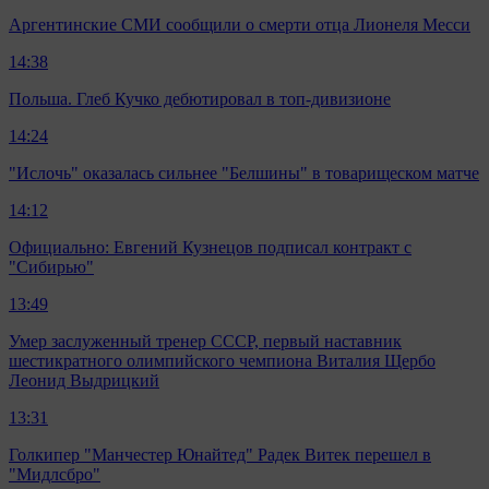
Аргентинские СМИ сообщили о смерти отца Лионеля Месси
14:38
Польша. Глеб Кучко дебютировал в топ-дивизионе
14:24
"Ислочь" оказалась сильнее "Белшины" в товарищеском матче
14:12
Официально: Евгений Кузнецов подписал контракт с
"Сибирью"
13:49
Умер заслуженный тренер СССР, первый наставник
шестикратного олимпийского чемпиона Виталия Щербо
Леонид Выдрицкий
13:31
Голкипер "Манчестер Юнайтед" Радек Витек перешел в
"Мидлсбро"