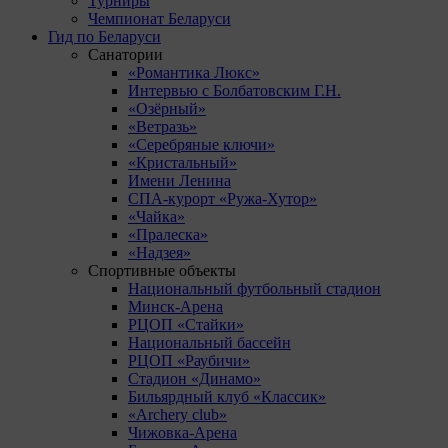
Турниры
Чемпионат Беларуси
Гид по Беларуси
Санатории
«Романтика Люкс»
Интервью с Болбатовским Г.Н.
«Озёрный»
«Ветразь»
«Серебряные ключи»
«Кристальный»
Имени Ленина
СПА-курорт «Ружа-Хутор»
«Чайка»
«Пралеска»
«Надзея»
Спортивные объекты
Национальный футбольный стадион
Минск-Арена
РЦОП «Стайки»
Национальный бассейн
РЦОП «Раубичи»
Стадион «Динамо»
Бильярдный клуб «Классик»
«Archery club»
Чижовка-Арена