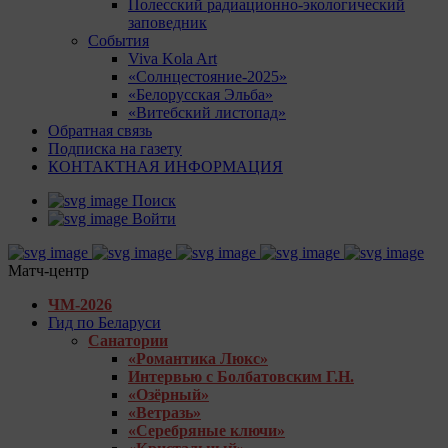
Полесский радиационно-экологический
заповедник
События
Viva Kola Art
«Солнцестояние-2025»
«Белорусская Эльба»
«Витебский листопад»
Обратная связь
Подписка на газету
КОНТАКТНАЯ ИНФОРМАЦИЯ
Поиск
Войти
Матч-центр
ЧМ-2026
Гид по Беларуси
Санатории
«Романтика Люкс»
Интервью с Болбатовским Г.Н.
«Озёрный»
«Ветразь»
«Серебряные ключи»