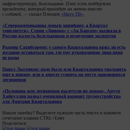
инфраструктуру, болельщиков. Плюс есть поддержка
президента, который приходит на матчи вместе
с собакой,
— сказал Плющев
«Матч ТВ»
.
«Североамериканцы деньги зашибают, а Квартал
удивляется». Серия «Динамо» с «Ак Барсом» вызвала в
России жалость болельщиков и недоумение экспертов
Радмир Сахибгареев: у самого Квартальнова вряд ли есть
желание оставаться там, где ему руководящие лица явно
не рады
Павел Лысенков: надо было или Квартальнова увольнять
еще в январе, или в апреле ставить на место зарвавшихся
легионеров
«Половина жен легионеров вылетели по домам». Артур
Хайруллин назвал очевидный вариант трудоустройства
для Дмитрия Квартальнова
Нашли ошибку? Выделите нужную часть текста и нажмите
сочетание клавиш CTRL+Enter
Поделиться: