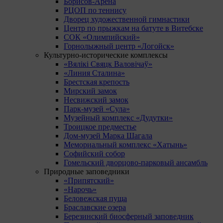
Борисов-Арена
РЦОП по теннису
Дворец художественной гимнастики
Центр по прыжкам на батуте в Витебске
СОК «Олимпийский»
Горнолыжный центр «Логойск»
Культурно-исторические комплексы
«Вялікі Свяцк Валовічаў»
«Линия Сталина»
Брестская крепость
Мирский замок
Несвижский замок
Парк-музей «Сула»
Музейный комплекс «Дудутки»
Троицкое предместье
Дом-музей Марка Шагала
Мемориальный комплекс «Хатынь»
Софийский собор
Гомельский дворцово-парковый ансамбль
Природные заповедники
«Припятский»
«Нарочь»
Беловежская пуща
Браславские озера
Березинский биосферный заповедник