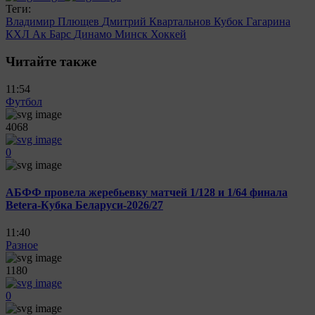
Теги:
Владимир Плющев
Дмитрий Квартальнов
Кубок Гагарина
КХЛ
Ак Барс
Динамо Минск
Хоккей
Читайте также
11:54
Футбол
4068
0
АБФФ провела жеребьевку матчей 1/128 и 1/64 финала
Betera-Кубка Беларуси-2026/27
11:40
Разное
1180
0