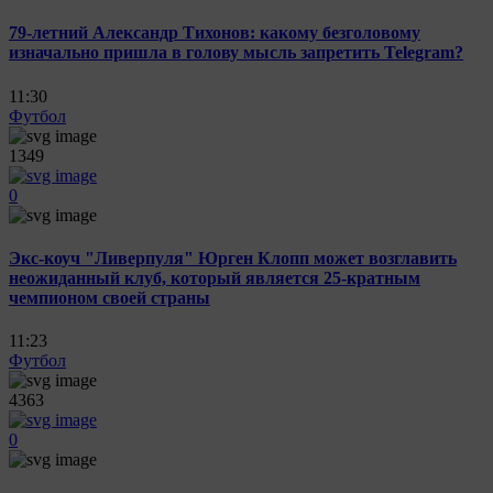
79-летний Александр Тихонов: какому безголовому
изначально пришла в голову мысль запретить Telegram?
11:30
Футбол
1349
0
Экс-коуч "Ливерпуля" Юрген Клопп может возглавить
неожиданный клуб, который является 25-кратным
чемпионом своей страны
11:23
Футбол
4363
0