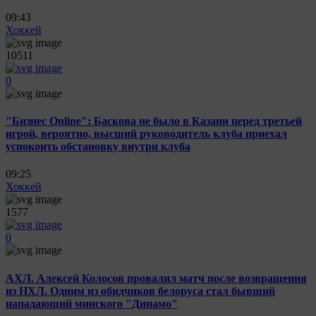
09:43
Хоккей
10511
0
"Бизнес Online": Баскова не было в Казани перед третьей
игрой, вероятно, высший руководитель клуба приехал
успокоить обстановку внутри клуба
09:25
Хоккей
1577
0
АХЛ. Алексей Колосов провалил матч после возвращения
из НХЛ. Одним из обидчиков белоруса стал бывший
нападающий минского "Динамо"