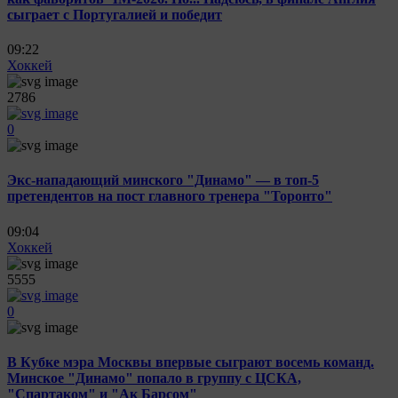
сыграет с Португалией и победит
09:22
Хоккей
2786
0
Экс-нападающий минского "Динамо" — в топ-5
претендентов на пост главного тренера "Торонто"
09:04
Хоккей
5555
0
В Кубке мэра Москвы впервые сыграют восемь команд.
Минское "Динамо" попало в группу с ЦСКА,
"Спартаком" и "Ак Барсом"