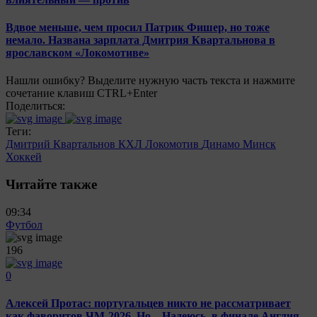
Вдвое меньше, чем просил Патрик Фишер, но тоже
немало. Названа зарплата Дмитрия Квартальнова в
ярославском «Локомотиве»
Нашли ошибку? Выделите нужную часть текста и нажмите
сочетание клавиш CTRL+Enter
Поделиться:
Теги:
Дмитрий Квартальнов
КХЛ
Локомотив
Динамо Минск
Хоккей
Читайте также
09:34
Футбол
196
0
Алексей Протас: португальцев никто не рассматривает
как фаворитов ЧМ-2026. Но... Надеюсь, в финале Англия