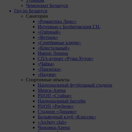
Турниры
Чемпионат Беларуси
Гид по Беларуси
Санатории
«Романтика Люкс»
Интервью с Болбатовским Г.Н.
«Озёрный»
«Ветразь»
«Серебряные ключи»
«Кристальный»
Имени Ленина
СПА-курорт «Ружа-Хутор»
«Чайка»
«Пралеска»
«Надзея»
Спортивные объекты
Национальный футбольный стадион
Минск-Арена
РЦОП «Стайки»
Национальный бассейн
РЦОП «Раубичи»
Стадион «Динамо»
Бильярдный клуб «Классик»
«Archery club»
Чижовка-Арена