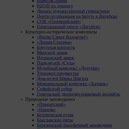
Борисов-Арена
РЦОП по теннису
Дворец художественной гимнастики
Центр по прыжкам на батуте в Витебске
СОК «Олимпийский»
Горнолыжный центр «Логойск»
Культурно-исторические комплексы
«Вялікі Свяцк Валовічаў»
«Линия Сталина»
Брестская крепость
Мирский замок
Несвижский замок
Парк-музей «Сула»
Музейный комплекс «Дудутки»
Троицкое предместье
Дом-музей Марка Шагала
Мемориальный комплекс «Хатынь»
Софийский собор
Гомельский дворцово-парковый ансамбль
Природные заповедники
«Припятский»
«Нарочь»
Беловежская пуща
Браславские озера
Березинский биосферный заповедник