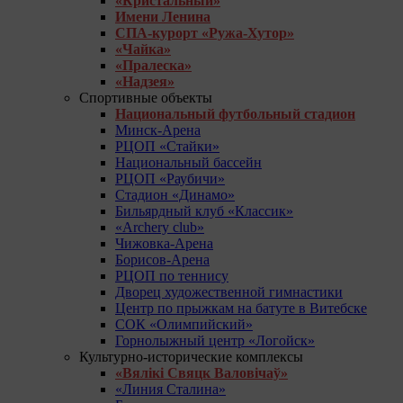
«Кристальный»
Имени Ленина
СПА-курорт «Ружа-Хутор»
«Чайка»
«Пралеска»
«Надзея»
Спортивные объекты
Национальный футбольный стадион
Минск-Арена
РЦОП «Стайки»
Национальный бассейн
РЦОП «Раубичи»
Стадион «Динамо»
Бильярдный клуб «Классик»
«Archery club»
Чижовка-Арена
Борисов-Арена
РЦОП по теннису
Дворец художественной гимнастики
Центр по прыжкам на батуте в Витебске
СОК «Олимпийский»
Горнолыжный центр «Логойск»
Культурно-исторические комплексы
«Вялікі Свяцк Валовічаў»
«Линия Сталина»