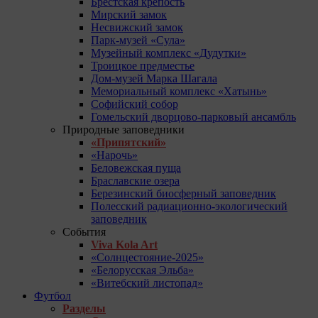
Брестская крепость
Мирский замок
Несвижский замок
Парк-музей «Сула»
Музейный комплекс «Дудутки»
Троицкое предместье
Дом-музей Марка Шагала
Мемориальный комплекс «Хатынь»
Софийский собор
Гомельский дворцово-парковый ансамбль
Природные заповедники
«Припятский»
«Нарочь»
Беловежская пуща
Браславские озера
Березинский биосферный заповедник
Полесский радиационно-экологический
заповедник
События
Viva Kola Art
«Солнцестояние-2025»
«Белорусская Эльба»
«Витебский листопад»
Футбол
Разделы