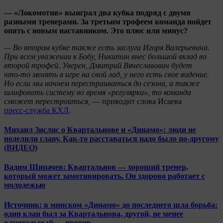
— «Локомотив» выиграл два кубка подряд с двумя
разными тренерами. За третьим трофеем команда пойдет
опять с новым наставником. Это плюс или минус?
— Во втором кубке также есть заслуга Игоря Валерьевича.
При всем уважении к Бобу, Никитин внес большой вклад во
второй трофей. Уверен, Дмитрий Вячеславович будет
что‑то менять в игре на свой лад, у него есть свое видение.
Но если мы начнем перестраиваться до сезона, а также
шлифовать систему во время «регулярки», то команда
сможет перестроиться,
— приводит слова Исаева
пресс‑служба КХЛ
.
Михаил Зислис о Квартальнове и «Динамо»: люди не
поделили славу. Как-то расставаться надо было по-другому
(ВИДЕО)
Вадим Шипачев: Квартальнов — хороший тренер,
который может замотивировать. Он здорово работает с
молодежью
Источник: в минском «Динамо» до последнего шла борьба:
один клан был за Квартальнова, другой, не менее
влиятельный — против