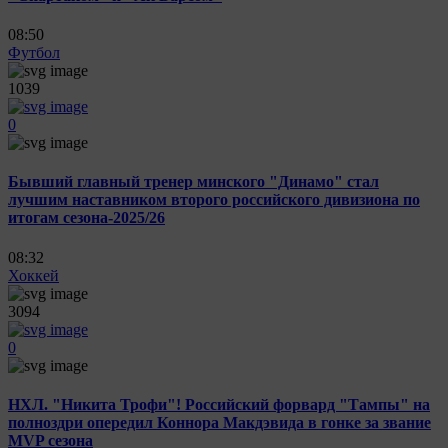
08:50
Футбол
1039
0
Бывший главный тренер минского "Динамо" стал
лучшим наставником второго российского дивизиона по
итогам сезона-2025/26
08:32
Хоккей
3094
0
НХЛ. "Никита Трофи"! Российский форвард "Тампы" на
полноздри опередил Коннора Макдэвида в гонке за звание
MVP сезона