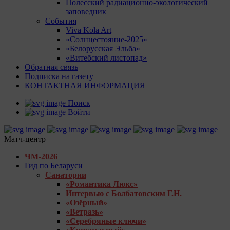
Полесский радиационно-экологический
заповедник
События
Viva Kola Art
«Солнцестояние-2025»
«Белорусская Эльба»
«Витебский листопад»
Обратная связь
Подписка на газету
КОНТАКТНАЯ ИНФОРМАЦИЯ
Поиск
Войти
Матч-центр
ЧМ-2026
Гид по Беларуси
Санатории
«Романтика Люкс»
Интервью с Болбатовским Г.Н.
«Озёрный»
«Ветразь»
«Серебряные ключи»