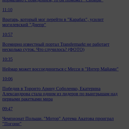
11:10
Вратарь, который мог перейти в "Карабах", усилит
могилевский "Днепр"
10:57
Всемирно известный портал Transfermarkt не работает
несколько суток. Что случилось? (ФОТО)
10:35
Неймар может воссоединиться с Месси в "Интер Майами"
10:06
Победив в Торонто Арину Соболенко, Екатерина
Александрова стала одним из лидеров по выигрышам над
первыми ракетками мира
09:47
Чемпионат Польши. "Мотор" Артема Акатова проиграл
"Погони"