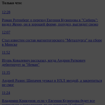
Только что:
12:28
Роман Ротенберг о переход Евгения Кузнецова в "Сибирь":
видел Женю, он в хорошей форме, похудел, выглядит свежо
12:07
Стал известен состав магнитогорского "Металлурга" на сборе
в Минске
11:52
Игорь Ковалевич рассказал, когда Андрия Раткович
дебютирует за "Неман"
11:35
Андрей Разин: Шипачев уезжал в НХЛ звездой, а закрепиться
не смог
11:24
Владимир Крикунов: если у Евгения Кузнецова будет все
нормально с поведением, то он поможет "Сибири"