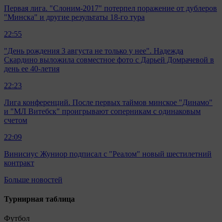
Первая лига. "Слоним-2017" потерпел поражение от дублеров
"Минска" и другие результаты 18-го тура
22:55
"День рождения 3 августа не только у нее". Надежда
Скардино выложила совместное фото с Дарьей Домрачевой в
день ее 40-летия
22:23
Лига конференций. После первых таймов минское "Динамо"
и "МЛ Витебск" проигрывают соперникам с одинаковым
счетом
22:09
Винисиус Жуниор подписал с "Реалом" новый шестилетний
контракт
Больше новостей
Турнирная таблица
Футбол