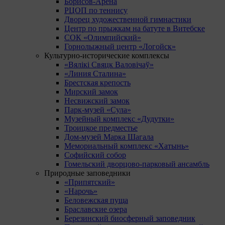
Борисов-Арена
РЦОП по теннису
Дворец художественной гимнастики
Центр по прыжкам на батуте в Витебске
СОК «Олимпийский»
Горнолыжный центр «Логойск»
Культурно-исторические комплексы
«Вялікі Свяцк Валовічаў»
«Линия Сталина»
Брестская крепость
Мирский замок
Несвижский замок
Парк-музей «Сула»
Музейный комплекс «Дудутки»
Троицкое предместье
Дом-музей Марка Шагала
Мемориальный комплекс «Хатынь»
Софийский собор
Гомельский дворцово-парковый ансамбль
Природные заповедники
«Припятский»
«Нарочь»
Беловежская пуща
Браславские озера
Березинский биосферный заповедник