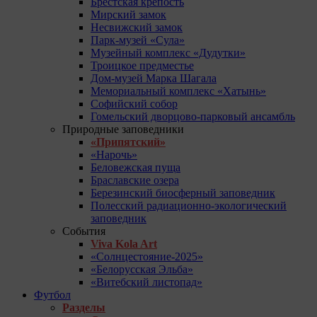
Брестская крепость
Мирский замок
Несвижский замок
Парк-музей «Сула»
Музейный комплекс «Дудутки»
Троицкое предместье
Дом-музей Марка Шагала
Мемориальный комплекс «Хатынь»
Софийский собор
Гомельский дворцово-парковый ансамбль
Природные заповедники
«Припятский»
«Нарочь»
Беловежская пуща
Браславские озера
Березинский биосферный заповедник
Полесский радиационно-экологический
заповедник
События
Viva Kola Art
«Солнцестояние-2025»
«Белорусская Эльба»
«Витебский листопад»
Футбол
Разделы