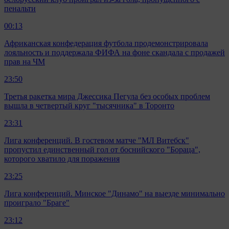
пенальти
00:13
Африканская конфедерация футбола продемонстрировала
лояльность и поддержала ФИФА на фоне скандала с продажей
прав на ЧМ
23:50
Третья ракетка мира Джессика Пегула без особых проблем
вышла в четвертый круг "тысячника" в Торонто
23:31
Лига конференций. В гостевом матче "МЛ Витебск"
пропустил единственный гол от боснийского "Бораца",
которого хватило для поражения
23:25
Лига конференций. Минское "Динамо" на выезде минимально
проиграло "Браге"
23:12