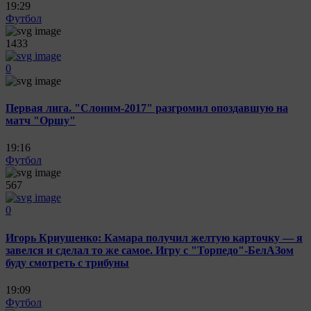
19:29
Футбол
1433
0
Первая лига. "Слоним-2017" разгромил опоздавшую на
матч "Оршу"
19:16
Футбол
567
0
Игорь Криушенко: Камара получил желтую карточку — я
завелся и сделал то же самое. Игру с "Торпедо"-БелАЗом
буду смотреть с трибуны
19:09
Футбол