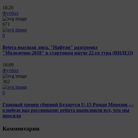
18:20
Футбол
671
0
Betera-высшая лига. "Нафтан" разгромил
"Молодечно-2018" в стартовом матче 22-го тура (ВИДЕО)
18:09
Футбол
302
0
Главный тренер сборной Беларуси U-15 Роман Морозов —
о победе над россиянами: ребята выполнили все, что мы
просили
Комментарии