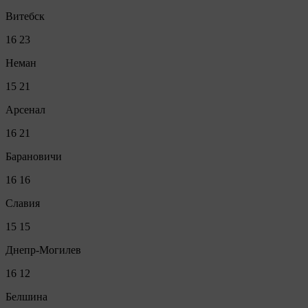
Витебск
16
23
Неман
15
21
Арсенал
16
21
Барановичи
16
16
Славия
15
15
Днепр-Могилев
16
12
Белшина