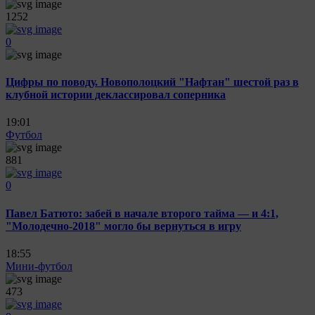
1252
0
Цифры по поводу. Новополоцкий "Нафтан" шестой раз в
клубной истории деклассировал соперника
19:01
Футбол
881
0
Павел Батюто: забей в начале второго тайма — и 4:1,
"Молодечно-2018" могло бы вернуться в игру
18:55
Мини-футбол
473