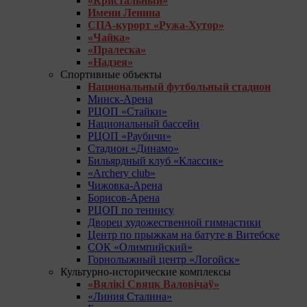
«Кристальный»
Имени Ленина
СПА-курорт «Ружа-Хутор»
«Чайка»
«Пралеска»
«Надзея»
Спортивные объекты
Национальный футбольный стадион
Минск-Арена
РЦОП «Стайки»
Национальный бассейн
РЦОП «Раубичи»
Стадион «Динамо»
Бильярдный клуб «Классик»
«Archery club»
Чижовка-Арена
Борисов-Арена
РЦОП по теннису
Дворец художественной гимнастики
Центр по прыжкам на батуте в Витебске
СОК «Олимпийский»
Горнолыжный центр «Логойск»
Культурно-исторические комплексы
«Вялікі Свяцк Валовічаў»
«Линия Сталина»