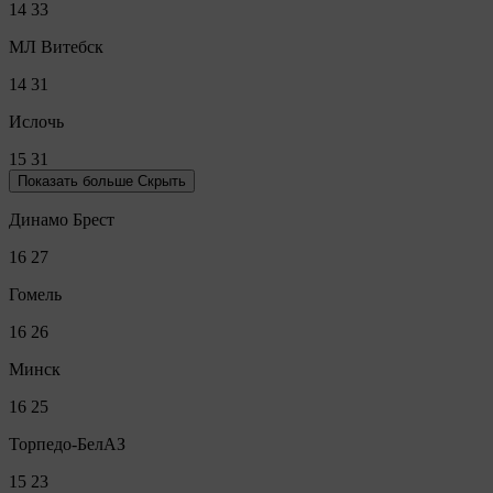
14
33
МЛ Витебск
14
31
Ислочь
15
31
Показать больше
Скрыть
Динамо Брест
16
27
Гомель
16
26
Минск
16
25
Торпедо-БелАЗ
15
23