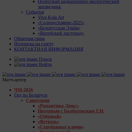
Полесский радиационно-экологический
заповедник
События
Viva Kola Art
«Солнцестояние-2025»
«Белорусская Эльба»
«Витебский листопад»
Обратная связь
Подписка на газету
КОНТАКТНАЯ ИНФОРМАЦИЯ
Поиск
Войти
Матч-центр
ЧМ-2026
Гид по Беларуси
Санатории
«Романтика Люкс»
Интервью с Болбатовским Г.Н.
«Озёрный»
«Ветразь»
«Серебряные ключи»