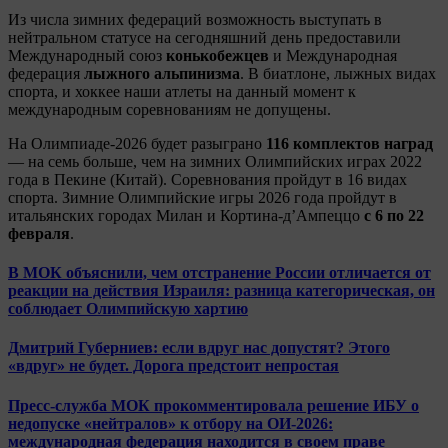
Из числа зимних федераций возможность выступать в
нейтральном статусе на сегодняшний день предоставили
Международный союз
конькобежцев
и Международная
федерация
лыжного альпинизма
. В биатлоне, лыжных видах
спорта, и хоккее наши атлеты на данный момент к
международным соревнованиям не допущены.
На Олимпиаде-2026 будет разыграно
116 комплектов наград
— на семь больше, чем на зимних Олимпийских играх 2022
года в Пекине (Китай). Соревнования пройдут в 16 видах
спорта. Зимние Олимпийские игры 2026 года пройдут в
итальянских городах Милан и Кортина-д’Ампеццо
с 6 по 22
февраля
.
В МОК объяснили, чем отстранение России отличается от
реакции на действия Израиля: разница категорическая, он
соблюдает Олимпийскую хартию
Дмитрий Губерниев: если вдруг нас допустят? Этого
«вдруг» не будет. Дорога предстоит непростая
Пресс-служба МОК прокомментировала решение ИБУ о
недопуске «нейтралов» к отбору на ОИ-2026:
международная федерация находится в своем праве