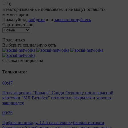
0
Неавторизованные пользователи не могут оставлять
комментарии.
Пожалуйста,
войдите
или
зарегистрируйтесь
Сортировать по:
Поделиться
Выберите социальную сеть
Ccылка скопирована
Только что:
00:47
Полузащитник "Бораца" Санди Огринец: после красной
карточки "МЛ Витебск" полностью закрылся и хорошо
защищался
00:26
Цифры по поводу. 12-й раз в еврокубковой истории
белорусский клуб проиграл из-за гола, пропущенного с