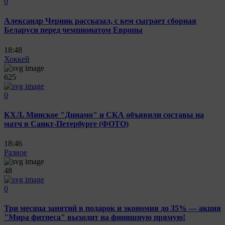
0
Александр Черник рассказал, с кем сыграет сборная
Беларуси перед чемпионатом Европы
18:48
Хоккей
625
0
КХЛ. Минское "Динамо" и СКА объявили составы на
матч в Санкт-Петербурге (ФОТО)
18:46
Разное
48
0
Три месяца занятий в подарок и экономия до 35% — акция
"Мира фитнеса" выходит на финишную прямую!