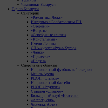
Турниры
Чемпионат Беларуси
Гид по Беларуси
Санатории
«Романтика Люкс»
Интервью с Болбатовским Г.Н.
«Озёрный»
«Ветразь»
«Серебряные ключи»
«Кристальный»
Имени Ленина
СПА-курорт «Ружа-Хутор»
«Чайка»
«Пралеска»
«Надзея»
Спортивные объекты
Национальный футбольный стадион
Минск-Арена
РЦОП «Стайки»
Национальный бассейн
РЦОП «Раубичи»
Стадион «Динамо»
Бильярдный клуб «Классик»
«Archery club»
Чижовка-Арена