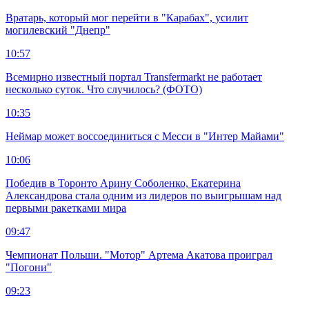
Вратарь, который мог перейти в "Карабах", усилит
могилевский "Днепр"
10:57
Всемирно известный портал Transfermarkt не работает
несколько суток. Что случилось? (ФОТО)
10:35
Неймар может воссоединиться с Месси в "Интер Майами"
10:06
Победив в Торонто Арину Соболенко, Екатерина
Александрова стала одним из лидеров по выигрышам над
первыми ракетками мира
09:47
Чемпионат Польши. "Мотор" Артема Акатова проиграл
"Погони"
09:23