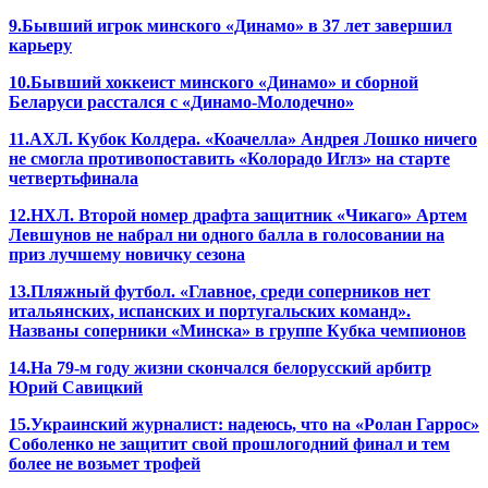
9.Бывший игрок минского «Динамо» в 37 лет завершил
карьеру
10.Бывший хоккеист минского «Динамо» и сборной
Беларуси расстался с «Динамо-Молодечно»
11.АХЛ. Кубок Колдера. «Коачелла» Андрея Лошко ничего
не смогла противопоставить «Колорадо Иглз» на старте
четвертьфинала
12.НХЛ. Второй номер драфта защитник «Чикаго» Артем
Левшунов не набрал ни одного балла в голосовании на
приз лучшему новичку сезона
13.Пляжный футбол. «Главное, среди соперников нет
итальянских, испанских и португальских команд».
Названы соперники «Минска» в группе Кубка чемпионов
14.На 79-м году жизни скончался белорусский арбитр
Юрий Савицкий
15.Украинский журналист: надеюсь, что на «Ролан Гаррос»
Соболенко не защитит свой прошлогодний финал и тем
более не возьмет трофей