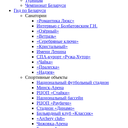
Турниры
Чемпионат Беларуси
Гид по Беларуси
Санатории
«Романтика Люкс»
Интервью с Болбатовским Г.Н.
«Озёрный»
«Ветразь»
«Серебряные ключи»
«Кристальный»
Имени Ленина
СПА-курорт «Ружа-Хутор»
«Чайка»
«Пралеска»
«Надзея»
Спортивные объекты
Национальный футбольный стадион
Минск-Арена
РЦОП «Стайки»
Национальный бассейн
РЦОП «Раубичи»
Стадион «Динамо»
Бильярдный клуб «Классик»
«Archery club»
Чижовка-Арена