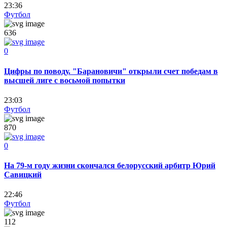
23:36
Футбол
636
0
Цифры по поводу. "Барановичи" открыли счет победам в
высшей лиге с восьмой попытки
23:03
Футбол
870
0
На 79-м году жизни скончался белорусский арбитр Юрий
Савицкий
22:46
Футбол
112