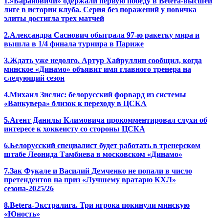
1.»Барановичи» одержали первую победу в Betera-высшей
лиге в истории клуба. Серия без поражений у новичка
элиты достигла трех матчей
2.Александра Саснович обыграла 97-ю ракетку мира и
вышла в 1/4 финала турнира в Париже
3.Ждать уже недолго. Артур Хайруллин сообщил, когда
минское «Динамо» объявит имя главного тренера на
следующий сезон
4.Михаил Зислис: белорусский форвард из системы
«Ванкувера» близок к переходу в ЦСКА
5.Агент Данилы Климовича прокомментировал слухи об
интересе к хоккеисту со стороны ЦСКА
6.Белорусский специалист будет работать в тренерском
штабе Леонида Тамбиева в московском «Динамо»
7.Зак Фукале и Василий Демченко не попали в число
претендентов на приз «Лучшему вратарю КХЛ»
сезона-2025/26
8.Вetera-Экстралига. Три игрока покинули минскую
«Юность»