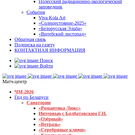
Полесский радиационно-экологический
заповедник
События
Viva Kola Art
«Солнцестояние-2025»
«Белорусская Эльба»
«Витебский листопад»
Обратная связь
Подписка на газету
КОНТАКТНАЯ ИНФОРМАЦИЯ
Поиск
Войти
Матч-центр
ЧМ-2026
Гид по Беларуси
Санатории
«Романтика Люкс»
Интервью с Болбатовским Г.Н.
«Озёрный»
«Ветразь»
«Серебряные ключи»