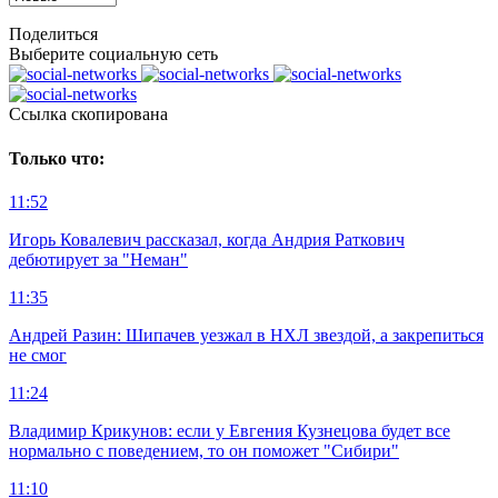
Поделиться
Выберите социальную сеть
Ccылка скопирована
Только что:
11:52
Игорь Ковалевич рассказал, когда Андрия Раткович
дебютирует за "Неман"
11:35
Андрей Разин: Шипачев уезжал в НХЛ звездой, а закрепиться
не смог
11:24
Владимир Крикунов: если у Евгения Кузнецова будет все
нормально с поведением, то он поможет "Сибири"
11:10