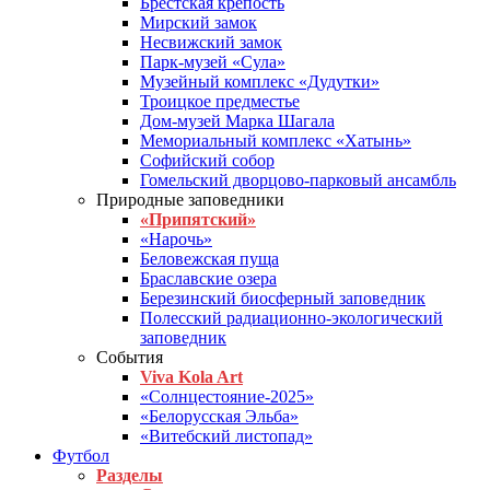
Брестская крепость
Мирский замок
Несвижский замок
Парк-музей «Сула»
Музейный комплекс «Дудутки»
Троицкое предместье
Дом-музей Марка Шагала
Мемориальный комплекс «Хатынь»
Софийский собор
Гомельский дворцово-парковый ансамбль
Природные заповедники
«Припятский»
«Нарочь»
Беловежская пуща
Браславские озера
Березинский биосферный заповедник
Полесский радиационно-экологический
заповедник
События
Viva Kola Art
«Солнцестояние-2025»
«Белорусская Эльба»
«Витебский листопад»
Футбол
Разделы