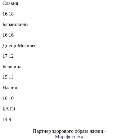
Славия
16
18
Барановичи
16
16
Днепр-Могилев
17
12
Белшина
15
11
Нафтан
16
10
БАТЭ
14
9
Партнер здорового образа жизни -
Мир фитнеса
.