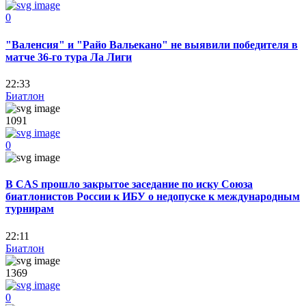
0
"Валенсия" и "Райо Вальекано" не выявили победителя в
матче 36-го тура Ла Лиги
22:33
Биатлон
1091
0
В CAS прошло закрытое заседание по иску Союза
биатлонистов России к ИБУ о недопуске к международным
турнирам
22:11
Биатлон
1369
0