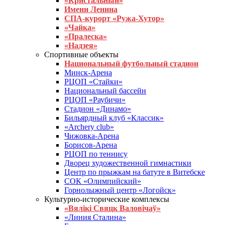
«Кристальный»
Имени Ленина
СПА-курорт «Ружа-Хутор»
«Чайка»
«Пралеска»
«Надзея»
Спортивные объекты
Национальный футбольный стадион
Минск-Арена
РЦОП «Стайки»
Национальный бассейн
РЦОП «Раубичи»
Стадион «Динамо»
Бильярдный клуб «Классик»
«Archery club»
Чижовка-Арена
Борисов-Арена
РЦОП по теннису
Дворец художественной гимнастики
Центр по прыжкам на батуте в Витебске
СОК «Олимпийский»
Горнолыжный центр «Логойск»
Культурно-исторические комплексы
«Вялікі Свяцк Валовічаў»
«Линия Сталина»