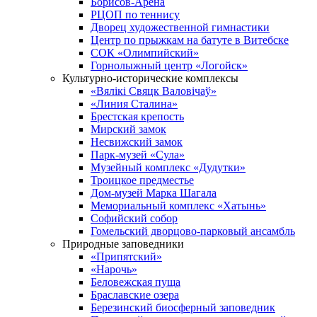
Борисов-Арена
РЦОП по теннису
Дворец художественной гимнастики
Центр по прыжкам на батуте в Витебске
СОК «Олимпийский»
Горнолыжный центр «Логойск»
Культурно-исторические комплексы
«Вялікі Свяцк Валовічаў»
«Линия Сталина»
Брестская крепость
Мирский замок
Несвижский замок
Парк-музей «Сула»
Музейный комплекс «Дудутки»
Троицкое предместье
Дом-музей Марка Шагала
Мемориальный комплекс «Хатынь»
Софийский собор
Гомельский дворцово-парковый ансамбль
Природные заповедники
«Припятский»
«Нарочь»
Беловежская пуща
Браславские озера
Березинский биосферный заповедник