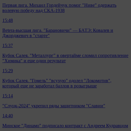
Первая лига. Михаил Гордейчук помог "Ниве" одержать
волевую победу над СКА-1938
15:48
Betera-высшая лига. "Барановичи" — БАТЭ: Ковалев и
Джорджевич в "старте"
15:37
Кубок Салея. "Металлург" в овертайме сломил сопротивление
"Химика" и еще один результат
15:29
Кубок Салея. "Гомель" "всухую" одолел "Локомотив",
который еще не заработал баллов в розыгрыше
15:14
"Слуцк-2024" укрепил ряды защитником "Славии"
14:40
Минское "Динамо" подписало контракт с Андреем Кудравцом