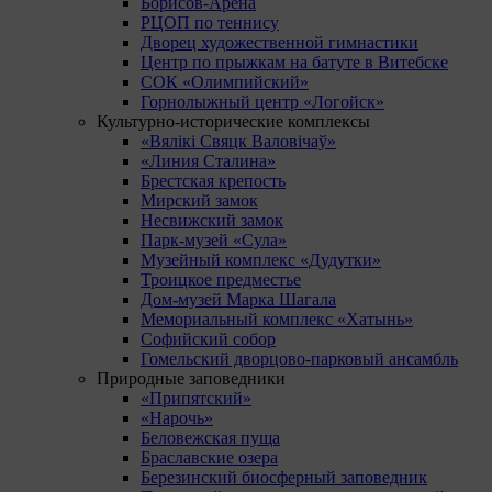
Борисов-Арена
РЦОП по теннису
Дворец художественной гимнастики
Центр по прыжкам на батуте в Витебске
СОК «Олимпийский»
Горнолыжный центр «Логойск»
Культурно-исторические комплексы
«Вялікі Свяцк Валовічаў»
«Линия Сталина»
Брестская крепость
Мирский замок
Несвижский замок
Парк-музей «Сула»
Музейный комплекс «Дудутки»
Троицкое предместье
Дом-музей Марка Шагала
Мемориальный комплекс «Хатынь»
Софийский собор
Гомельский дворцово-парковый ансамбль
Природные заповедники
«Припятский»
«Нарочь»
Беловежская пуща
Браславские озера
Березинский биосферный заповедник