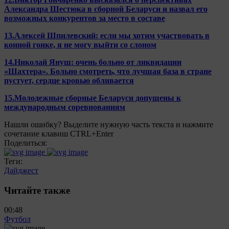
Александра Шестюка в сборной Беларуси и назвал его
возможных конкурентов за место в составе
13.Алексей Шпилевский: если мы хотим участвовать в
конной гонке, я не могу выйти со слоном
14.Николай Януш: очень больно от ликвидации
«Шахтера». Больно смотреть, что лучшая база в стране
пустует, сердце кровью обливается
15.Молодежные сборные Беларуси допущены к
международным соревнованиям
Нашли ошибку? Выделите нужную часть текста и нажмите
сочетание клавиш CTRL+Enter
Поделиться:
Теги:
Дайджест
Читайте также
00:48
Футбол