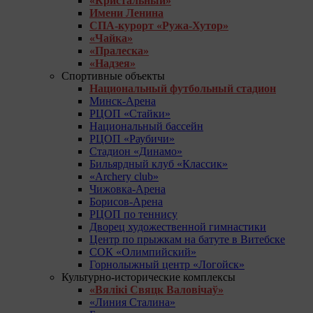
«Кристальный»
Имени Ленина
СПА-курорт «Ружа-Хутор»
«Чайка»
«Пралеска»
«Надзея»
Спортивные объекты
Национальный футбольный стадион
Минск-Арена
РЦОП «Стайки»
Национальный бассейн
РЦОП «Раубичи»
Стадион «Динамо»
Бильярдный клуб «Классик»
«Archery club»
Чижовка-Арена
Борисов-Арена
РЦОП по теннису
Дворец художественной гимнастики
Центр по прыжкам на батуте в Витебске
СОК «Олимпийский»
Горнолыжный центр «Логойск»
Культурно-исторические комплексы
«Вялікі Свяцк Валовічаў»
«Линия Сталина»