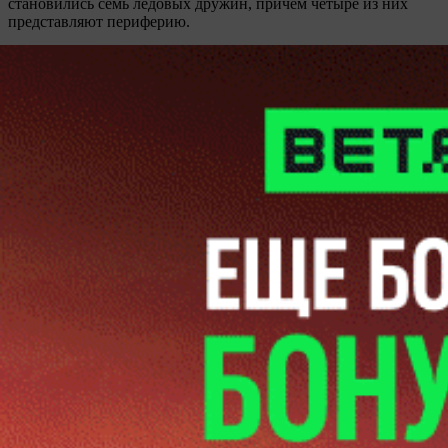
становились семь ледовых дружин, причем четыре из них
представляют периферию.
Купить подписку
Матч-центр
Газета
Контакты
Обратная связь
ООО "Прессбол-91", УНП 191094987, Республика Беларусь, г.
Минск, пр. Победителей, 20/3-221. Газета зарегистрирована
Министерством информации Республики Беларусь и внесена
в Государственный реестр СМИ за №540. © 2002-2021
Разработка
сайта ITPOFIT
Вход
Использовать форму
Забыли пароль?