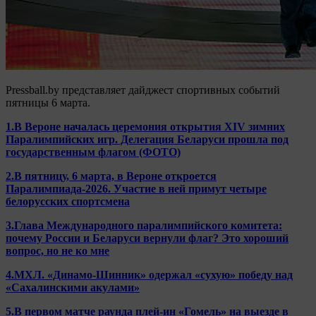
Pressball.by представляет дайджест спортивных событий
пятницы 6 марта.
1.В Вероне началась церемония открытия XIV зимних
Паралимпийских игр. Делегация Беларуси прошла под
государственным флагом (ФОТО)
2.В пятницу, 6 марта, в Вероне откроется
Паралимпиада-2026. Участие в ней примут четыре
белорусских спортсмена
3.Глава Международного паралимпийского комитета:
почему России и Беларуси вернули флаг? Это хороший
вопрос, но не ко мне
4.МХЛ. «Динамо-Шинник» одержал «сухую» победу над
«Сахалинскими акулами»
5.В первом матче раунда плей-ин «Гомель» на выезде в