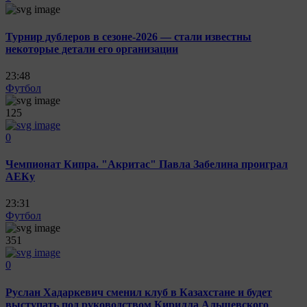
Турнир дублеров в сезоне-2026 — стали известны
некоторые детали его организации
23:48
Футбол
125
0
Чемпионат Кипра. "Акритас" Павла Забелина проиграл
АЕКу
23:31
Футбол
351
0
Руслан Хадаркевич сменил клуб в Казахстане и будет
выступать под руководством Кирилла Альшевского