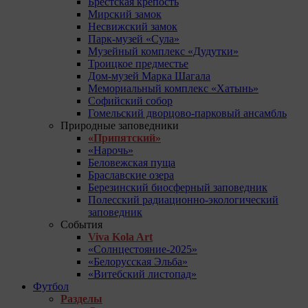
Брестская крепость
Мирский замок
Несвижский замок
Парк-музей «Сула»
Музейный комплекс «Дудутки»
Троицкое предместье
Дом-музей Марка Шагала
Мемориальный комплекс «Хатынь»
Софийский собор
Гомельский дворцово-парковый ансамбль
Природные заповедники
«Припятский»
«Нарочь»
Беловежская пуща
Браславские озера
Березинский биосферный заповедник
Полесский радиационно-экологический
заповедник
События
Viva Kola Art
«Солнцестояние-2025»
«Белорусская Эльба»
«Витебский листопад»
Футбол
Разделы