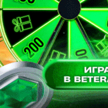
Отправить
Неавторизованные пользователи не могут оставлять
комментарии.
Пожалуйста,
войдите
или
зарегистрируйтесь
!?
Продолжая использовать наш сайт вы принимаете
пользовательское соглашение и политику обработки файлов
cookie
Ok
Платеж успешно выполнен
На главную