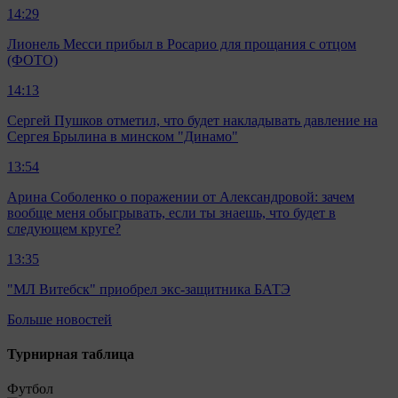
14:29
Лионель Месси прибыл в Росарио для прощания с отцом
(ФОТО)
14:13
Сергей Пушков отметил, что будет накладывать давление на
Сергея Брылина в минском "Динамо"
13:54
Арина Соболенко о поражении от Александровой: зачем
вообще меня обыгрывать, если ты знаешь, что будет в
следующем круге?
13:35
"МЛ Витебск" приобрел экс-защитника БАТЭ
Больше новостей
Турнирная таблица
Футбол