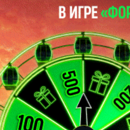
Войти
Регистрация
Регистрация
Использовать форму для регистрации
Использовать форму
Я принимаю условия
пользовательского соглашения
и
согласен на обработку персональных данных согласно
политике конфиденциальности
Создать аккаунт
восстановление пароля
Вам будет отправлена ссылка для восстановления доступа