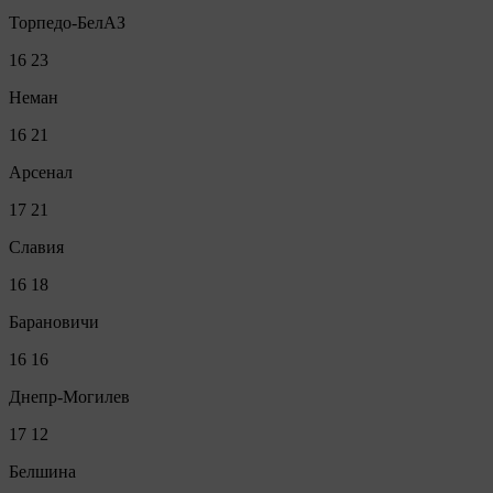
Торпедо-БелАЗ
16
23
Неман
16
21
Арсенал
17
21
Славия
16
18
Барановичи
16
16
Днепр-Могилев
17
12
Белшина