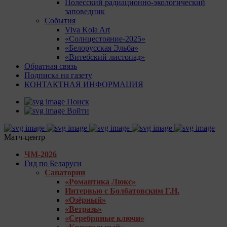
Полесский радиационно-экологический
заповедник
События
Viva Kola Art
«Солнцестояние-2025»
«Белорусская Эльба»
«Витебский листопад»
Обратная связь
Подписка на газету
КОНТАКТНАЯ ИНФОРМАЦИЯ
Поиск
Войти
Матч-центр
ЧМ-2026
Гид по Беларуси
Санатории
«Романтика Люкс»
Интервью с Болбатовским Г.Н.
«Озёрный»
«Ветразь»
«Серебряные ключи»