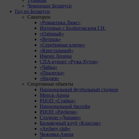
Турниры
Чемпионат Беларуси
Гид по Беларуси
Санатории
«Романтика Люкс»
Интервью с Болбатовским Г.Н.
«Озёрный»
«Ветразь»
«Серебряные ключи»
«Кристальный»
Имени Ленина
СПА-курорт «Ружа-Хутор»
«Чайка»
«Пралеска»
«Надзея»
Спортивные объекты
Национальный футбольный стадион
Минск-Арена
РЦОП «Стайки»
Национальный бассейн
РЦОП «Раубичи»
Стадион «Динамо»
Бильярдный клуб «Классик»
«Archery club»
Чижовка-Арена