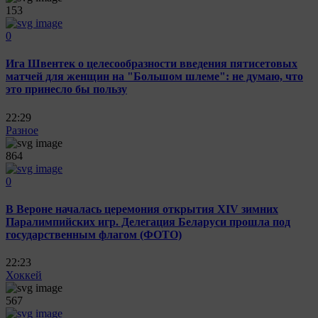
153
0
Ига Швентек о целесообразности введения пятисетовых
матчей для женщин на "Большом шлеме": не думаю, что
это принесло бы пользу
22:29
Разное
864
0
В Вероне началась церемония открытия XIV зимних
Паралимпийских игр. Делегация Беларуси прошла под
государственным флагом (ФОТО)
22:23
Хоккей
567