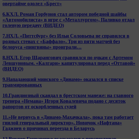
овертайме одолел «Брест»
6.КХЛ. Роман Горбунов стал автором победной шайбы
«Автомобилиста» в игре с «Металлургом», Паливко отдал
голевую передачу (ВИДЕО)
7.НХЛ. «Питтсбург» без Ильи Соловьева не справился в
родных стенах с «Баффало». Три из пяти матчей без
белоруса «пингвины» проиграли…
8.НХЛ. Егор Шарангович сравнялся по очкам с Артемом
Левшуновым. «Калгари» капитулировал перед «Оттавой»
(ВИДЕО)
9.Нападающий минского «Динамо» оказался в списке
травмированных
10.Грандиозный скандал в брестском манеже: на главного
тренера «Немана» Игоря Ковалевича подано с десяток
рапортов от оскорбленных судей
11.»Не вернусь в «Динамо-Махачкала», пока там работает
гнилой генеральный директор». Новичок «Нафтана»
Гаджиев о причинах переезда в Беларусь
12.Виктор Гончаренко высказался о перспективах