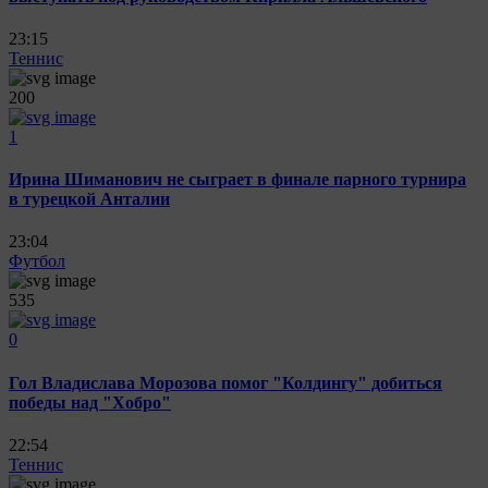
23:15
Теннис
200
1
Ирина Шиманович не сыграет в финале парного турнира
в турецкой Анталии
23:04
Футбол
535
0
Гол Владислава Морозова помог "Колдингу" добиться
победы над "Хобро"
22:54
Теннис