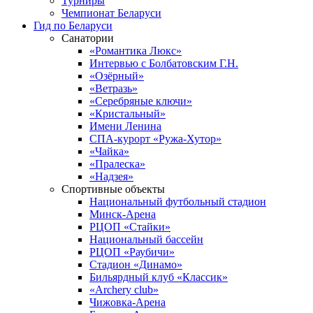
Турниры
Чемпионат Беларуси
Гид по Беларуси
Санатории
«Романтика Люкс»
Интервью с Болбатовским Г.Н.
«Озёрный»
«Ветразь»
«Серебряные ключи»
«Кристальный»
Имени Ленина
СПА-курорт «Ружа-Хутор»
«Чайка»
«Пралеска»
«Надзея»
Спортивные объекты
Национальный футбольный стадион
Минск-Арена
РЦОП «Стайки»
Национальный бассейн
РЦОП «Раубичи»
Стадион «Динамо»
Бильярдный клуб «Классик»
«Archery club»
Чижовка-Арена