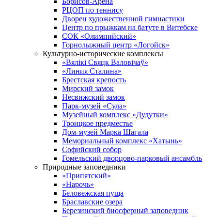
Борисов-Арена
РЦОП по теннису
Дворец художественной гимнастики
Центр по прыжкам на батуте в Витебске
СОК «Олимпийский»
Горнолыжный центр «Логойск»
Культурно-исторические комплексы
«Вялікі Свяцк Валовічаў»
«Линия Сталина»
Брестская крепость
Мирский замок
Несвижский замок
Парк-музей «Сула»
Музейный комплекс «Дудутки»
Троицкое предместье
Дом-музей Марка Шагала
Мемориальный комплекс «Хатынь»
Софийский собор
Гомельский дворцово-парковый ансамбль
Природные заповедники
«Припятский»
«Нарочь»
Беловежская пуща
Браславские озера
Березинский биосферный заповедник