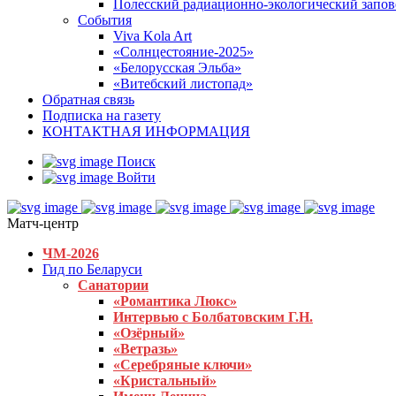
Полесский радиационно-экологический запо
События
Viva Kola Art
«Солнцестояние-2025»
«Белорусская Эльба»
«Витебский листопад»
Обратная связь
Подписка на газету
КОНТАКТНАЯ ИНФОРМАЦИЯ
Поиск
Войти
Матч-центр
ЧМ-2026
Гид по Беларуси
Санатории
«Романтика Люкс»
Интервью с Болбатовским Г.Н.
«Озёрный»
«Ветразь»
«Серебряные ключи»
«Кристальный»