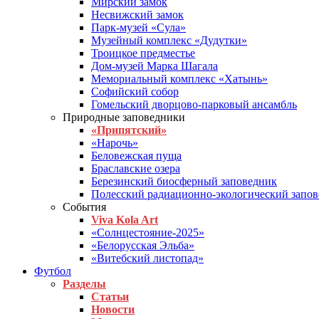
Мирский замок
Несвижский замок
Парк-музей «Сула»
Музейный комплекс «Дудутки»
Троицкое предместье
Дом-музей Марка Шагала
Мемориальный комплекс «Хатынь»
Софийский собор
Гомельский дворцово-парковый ансамбль
Природные заповедники
«Припятский»
«Нарочь»
Беловежская пуща
Браславские озера
Березинский биосферный заповедник
Полесский радиационно-экологический запо
События
Viva Kola Art
«Солнцестояние-2025»
«Белорусская Эльба»
«Витебский листопад»
Футбол
Разделы
Статьи
Новости