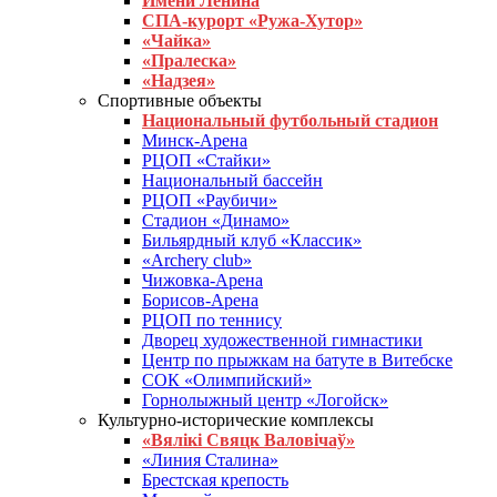
Имени Ленина
СПА-курорт «Ружа-Хутор»
«Чайка»
«Пралеска»
«Надзея»
Спортивные объекты
Национальный футбольный стадион
Минск-Арена
РЦОП «Стайки»
Национальный бассейн
РЦОП «Раубичи»
Стадион «Динамо»
Бильярдный клуб «Классик»
«Archery club»
Чижовка-Арена
Борисов-Арена
РЦОП по теннису
Дворец художественной гимнастики
Центр по прыжкам на батуте в Витебске
СОК «Олимпийский»
Горнолыжный центр «Логойск»
Культурно-исторические комплексы
«Вялікі Свяцк Валовічаў»
«Линия Сталина»
Брестская крепость