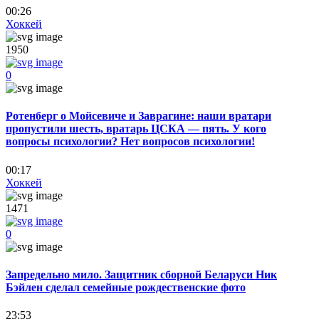
00:26
Хоккей
1950
0
Ротенберг о Мойсевиче и Заврагине: наши вратари
пропустили шесть, вратарь ЦСКА — пять. У кого
вопросы психологии? Нет вопросов психологии!
00:17
Хоккей
1471
0
Запредельно мило. Защитник сборной Беларуси Ник
Бэйлен сделал семейные рождественские фото
23:53