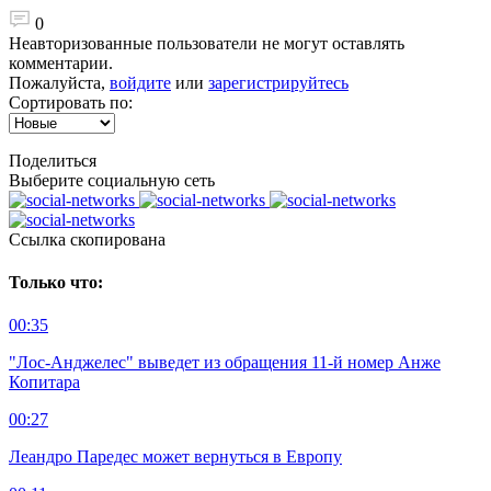
0
Неавторизованные пользователи не могут оставлять
комментарии.
Пожалуйста,
войдите
или
зарегистрируйтесь
Сортировать по:
Поделиться
Выберите социальную сеть
Ccылка скопирована
Только что:
00:35
"Лос-Анджелес" выведет из обращения 11-й номер Анже
Копитара
00:27
Леандро Паредес может вернуться в Европу