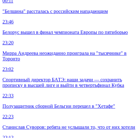
00:11
"Белшина" рассталась с российским нападающим
23:46
Белорус вышел в финал чемпионата Европы по пятиборью
23:20
Мирра Андреева неожиданно проиграла на "тысячнике" в
Торонто
23:02
Спортивный директор БАТЭ: наши задачи — сохранить
прописку в высшей лиге и выйти в четвертьфинал Кубка
22:33
Полузащитник сборной Бельгии перешел в "Хетафе"
22:23
Станислав Суворов: ребята не услышали то, что от них хотели
22:12