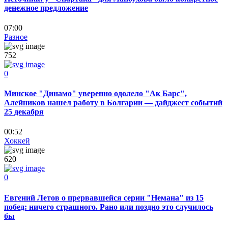
денежное предложение
07:00
Разное
752
0
Минское "Динамо" уверенно одолело "Ак Барс",
Алейников нашел работу в Болгарии — дайджест событий
25 декабря
00:52
Хоккей
620
0
Евгений Летов о прервавшейся серии "Немана" из 15
побед: ничего страшного. Рано или поздно это случилось
бы