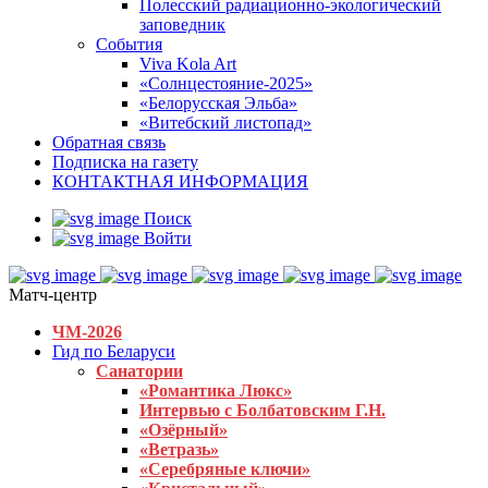
Полесский радиационно-экологический
заповедник
События
Viva Kola Art
«Солнцестояние-2025»
«Белорусская Эльба»
«Витебский листопад»
Обратная связь
Подписка на газету
КОНТАКТНАЯ ИНФОРМАЦИЯ
Поиск
Войти
Матч-центр
ЧМ-2026
Гид по Беларуси
Санатории
«Романтика Люкс»
Интервью с Болбатовским Г.Н.
«Озёрный»
«Ветразь»
«Серебряные ключи»