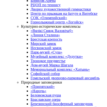
Борисов-Арена
РЦОП по теннису
Дворец художественной гимнастики
Центр по прыжкам на батуте в Витебске
СОК «Олимпийский»
Горнолыжный центр «Логойск»
Культурно-исторические комплексы
«Вялікі Свяцк Валовічаў»
«Линия Сталина»
Брестская крепость
Мирский замок
Несвижский замок
Парк-музей «Сула»
Музейный комплекс «Дудутки»
Троицкое предместье
Дом-музей Марка Шагала
Мемориальный комплекс «Хатынь»
Софийский собор
Гомельский дворцово-парковый ансамбль
Природные заповедники
«Припятский»
«Нарочь»
Беловежская пуща
Браславские озера
Березинский биосферный заповедник