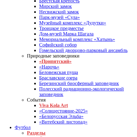
Брестская крепость
Мирский замок
Несвижский замок
Парк-музей «Сула»
Музейный комплекс «Дудутки»
Троицкое предместье
Дом-музей Марка Шагала
Мемориальный комплекс «Хатынь»
Софийский собор
Гомельский дворцово-парковый ансамбль
Природные заповедники
«Припятский»
«Нарочь»
Беловежская пуща
Браславские озера
Березинский биосферный заповедник
Полесский радиационно-экологический
заповедник
События
Viva Kola Art
«Солнцестояние-2025»
«Белорусская Эльба»
«Витебский листопад»
Футбол
Разделы