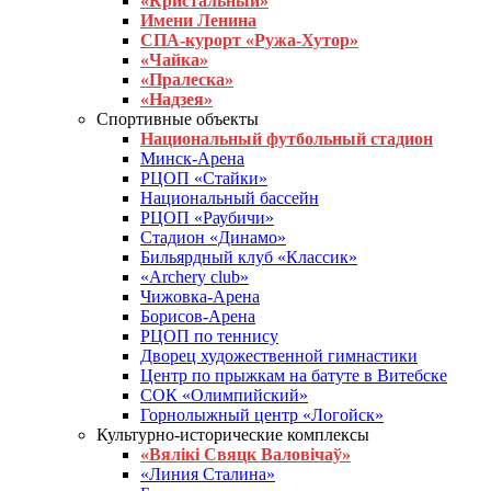
«Кристальный»
Имени Ленина
СПА-курорт «Ружа-Хутор»
«Чайка»
«Пралеска»
«Надзея»
Спортивные объекты
Национальный футбольный стадион
Минск-Арена
РЦОП «Стайки»
Национальный бассейн
РЦОП «Раубичи»
Стадион «Динамо»
Бильярдный клуб «Классик»
«Archery club»
Чижовка-Арена
Борисов-Арена
РЦОП по теннису
Дворец художественной гимнастики
Центр по прыжкам на батуте в Витебске
СОК «Олимпийский»
Горнолыжный центр «Логойск»
Культурно-исторические комплексы
«Вялікі Свяцк Валовічаў»
«Линия Сталина»