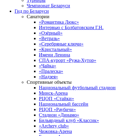
Турниры
Чемпионат Беларуси
Гид по Беларуси
Санатории
«Романтика Люкс»
Интервью с Болбатовским Г.Н.
«Озёрный»
«Ветразь»
«Серебряные ключи»
«Кристальный»
Имени Ленина
СПА-курорт «Ружа-Хутор»
«Чайка»
«Пралеска»
«Надзея»
Спортивные объекты
Национальный футбольный стадион
Минск-Арена
РЦОП «Стайки»
Национальный бассейн
РЦОП «Раубичи»
Стадион «Динамо»
Бильярдный клуб «Классик»
«Archery club»
Чижовка-Арена