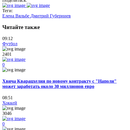
Поделиться:
Теги:
Елена Вяльбе
Дмитрий Губерниев
Читайте также
09:12
Футбол
2401
0
Хвича Кварацхелия по новому контракту с "Наполи"
может заработать около 30 миллионов евро
08:51
Хоккей
3046
0