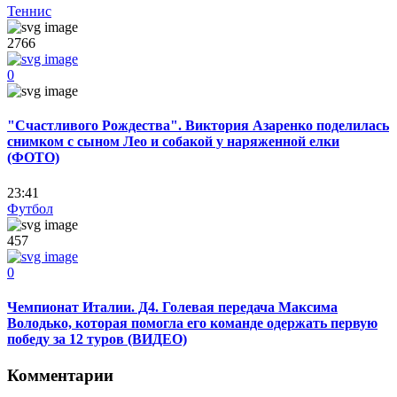
Теннис
2766
0
"Счастливого Рождества". Виктория Азаренко поделилась
снимком с сыном Лео и собакой у наряженной елки
(ФОТО)
23:41
Футбол
457
0
Чемпионат Италии. Д4. Голевая передача Максима
Володько, которая помогла его команде одержать первую
победу за 12 туров (ВИДЕО)
Комментарии