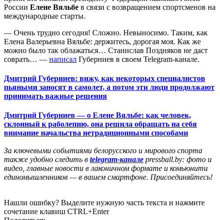
России
Елене Вяльбе
в связи с возвращением спортсменов на
международные старты.
— Очень трудно сегодня! Сложно. Невыносимо. Таким, как
Елена Валерьевна Вяльбе: держитесь, дорогая моя. Как же
можно было так облажаться… Станислав Поздняков не даст
соврать… —
написал
Губерниев в своем Telegram‑канале.
Дмитрий Губерниев: вижу, как некоторых специалистов
пьяными заносят в самолет, а потом эти люди продолжают
принимать важные решения
Дмитрий Губерниев — о Елене Вяльбе: как человек,
склонный к раболепию, она решила обращать на себя
внимание начальства нетрадиционными способами
За ключевыми событиями белорусского и мирового спорта
также удобно следить в
telegram-канале
pressball.by: фото и
видео, главные новости в лаконичном формате и комьюнити
единомышленников — в вашем смартфоне. Присоединяйтесь!
Нашли ошибку? Выделите нужную часть текста и нажмите
сочетание клавиш CTRL+Enter