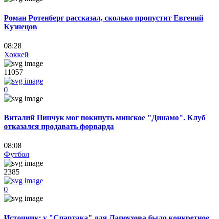
Роман Ротенберг рассказал, сколько пропустит Евгений
Кузнецов
08:28
Хоккей
11057
0
Виталий Пинчук мог покинуть минское "Динамо". Клуб
отказался продавать форварда
08:08
Футбол
2385
0
Источник: у "Спартака" для Лапоухова было конкретное