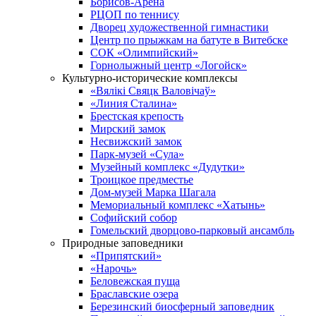
Борисов-Арена
РЦОП по теннису
Дворец художественной гимнастики
Центр по прыжкам на батуте в Витебске
СОК «Олимпийский»
Горнолыжный центр «Логойск»
Культурно-исторические комплексы
«Вялікі Свяцк Валовічаў»
«Линия Сталина»
Брестская крепость
Мирский замок
Несвижский замок
Парк-музей «Сула»
Музейный комплекс «Дудутки»
Троицкое предместье
Дом-музей Марка Шагала
Мемориальный комплекс «Хатынь»
Софийский собор
Гомельский дворцово-парковый ансамбль
Природные заповедники
«Припятский»
«Нарочь»
Беловежская пуща
Браславские озера
Березинский биосферный заповедник