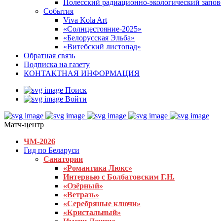
Полесский радиационно-экологический запо
События
Viva Kola Art
«Солнцестояние-2025»
«Белорусская Эльба»
«Витебский листопад»
Обратная связь
Подписка на газету
КОНТАКТНАЯ ИНФОРМАЦИЯ
Поиск
Войти
Матч-центр
ЧМ-2026
Гид по Беларуси
Санатории
«Романтика Люкс»
Интервью с Болбатовским Г.Н.
«Озёрный»
«Ветразь»
«Серебряные ключи»
«Кристальный»