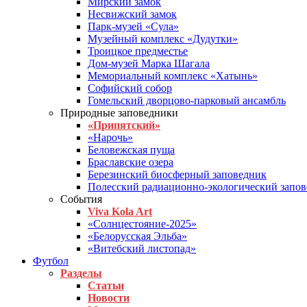
Мирский замок
Несвижский замок
Парк-музей «Сула»
Музейный комплекс «Дудутки»
Троицкое предместье
Дом-музей Марка Шагала
Мемориальный комплекс «Хатынь»
Софийский собор
Гомельский дворцово-парковый ансамбль
Природные заповедники
«Припятский»
«Нарочь»
Беловежская пуща
Браславские озера
Березинский биосферный заповедник
Полесский радиационно-экологический запо
События
Viva Kola Art
«Солнцестояние-2025»
«Белорусская Эльба»
«Витебский листопад»
Футбол
Разделы
Статьи
Новости