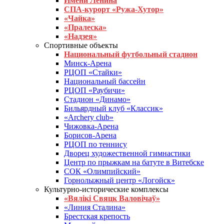
Имени Ленина
СПА-курорт «Ружа-Хутор»
«Чайка»
«Пралеска»
«Надзея»
Спортивные объекты
Национальный футбольный стадион
Минск-Арена
РЦОП «Стайки»
Национальный бассейн
РЦОП «Раубичи»
Стадион «Динамо»
Бильярдный клуб «Классик»
«Archery club»
Чижовка-Арена
Борисов-Арена
РЦОП по теннису
Дворец художественной гимнастики
Центр по прыжкам на батуте в Витебске
СОК «Олимпийский»
Горнолыжный центр «Логойск»
Культурно-исторические комплексы
«Вялікі Свяцк Валовічаў»
«Линия Сталина»
Брестская крепость