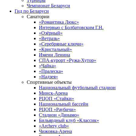
Турниры
Чемпионат Беларуси
Гид по Беларуси
Санатории
«Романтика Люкс»
Интервью с Болбатовским Г.Н.
«Озёрный»
«Ветразь»
«Серебряные ключи»
«Кристальный»
Имени Ленина
СПА-курорт «Ружа-Хутор»
«Чайка»
«Пралеска»
«Надзея»
Спортивные объекты
Национальный футбольный стадион
Минск-Арена
РЦОП «Стайки»
Национальный бассейн
РЦОП «Раубичи»
Стадион «Динамо»
Бильярдный клуб «Классик»
«Archery club»
Чижовка-Арена