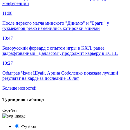
конференций
11:08
После первого матча минского "Динамо" и "Браги" у
букмекеров резко изменились котировки минчан
10:47
Белорусский форвард с опытом игры в КХЛ, ранее
задрафтованный "Далласом", продолжит карьеру в ECHL
10:27
Обыграв Чжан Шуай, Арина Соболенко показала лучший
результат на харде за последние 10 лет
Больше новостей
Турнирная таблица
Футбол
Футбол