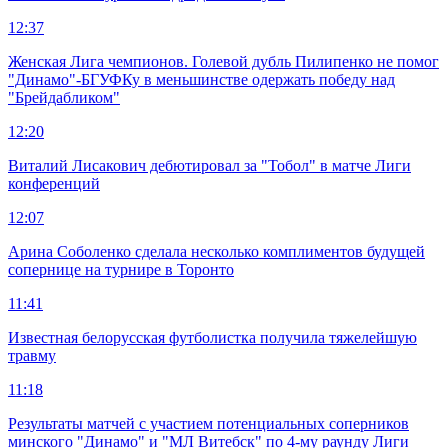
12:37
Женская Лига чемпионов. Голевой дубль Пилипенко не помог
"Динамо"-БГУФКу в меньшинстве одержать победу над
"Брейдабликом"
12:20
Виталий Лисакович дебютировал за "Тобол" в матче Лиги
конференций
12:07
Арина Соболенко сделала несколько комплиментов будущей
сопернице на турнире в Торонто
11:41
Известная белорусская футболистка получила тяжелейшую
травму
11:18
Результаты матчей с участием потенциальных соперников
минского "Динамо" и "МЛ Витебск" по 4-му раунду Лиги