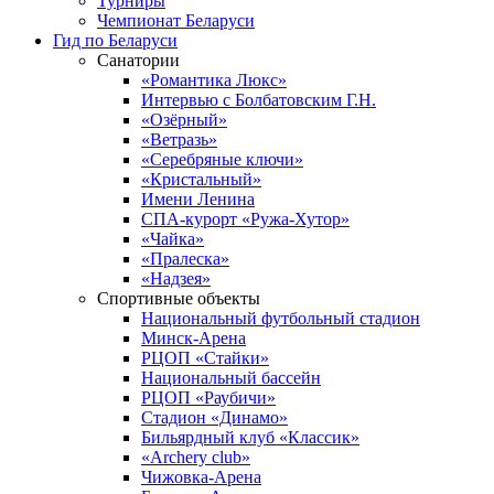
Турниры
Чемпионат Беларуси
Гид по Беларуси
Санатории
«Романтика Люкс»
Интервью с Болбатовским Г.Н.
«Озёрный»
«Ветразь»
«Серебряные ключи»
«Кристальный»
Имени Ленина
СПА-курорт «Ружа-Хутор»
«Чайка»
«Пралеска»
«Надзея»
Спортивные объекты
Национальный футбольный стадион
Минск-Арена
РЦОП «Стайки»
Национальный бассейн
РЦОП «Раубичи»
Стадион «Динамо»
Бильярдный клуб «Классик»
«Archery club»
Чижовка-Арена