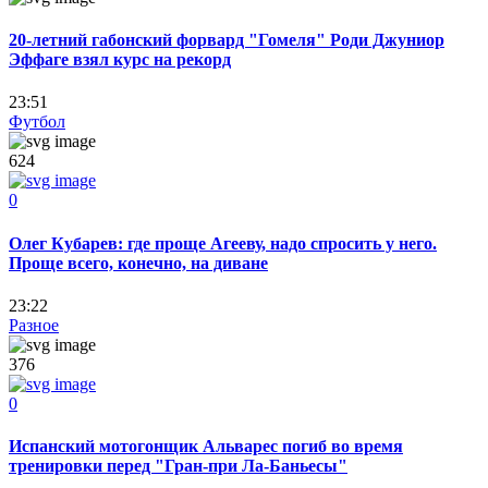
20-летний габонский форвард "Гомеля" Роди Джуниор
Эффаге взял курс на рекорд
23:51
Футбол
624
0
Олег Кубарев: где проще Агееву, надо спросить у него.
Проще всего, конечно, на диване
23:22
Разное
376
0
Испанский мотогонщик Альварес погиб во время
тренировки перед "Гран-при Ла-Баньесы"