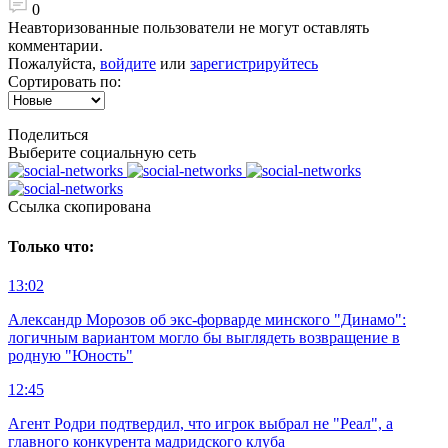
0
Неавторизованные пользователи не могут оставлять
комментарии.
Пожалуйста,
войдите
или
зарегистрируйтесь
Сортировать по:
Поделиться
Выберите социальную сеть
Ccылка скопирована
Только что:
13:02
Александр Морозов об экс-форварде минского "Динамо":
логичным вариантом могло бы выглядеть возвращение в
родную "Юность"
12:45
Агент Родри подтвердил, что игрок выбрал не "Реал", а
главного конкурента мадридского клуба