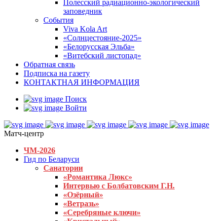
Полесский радиационно-экологический
заповедник
События
Viva Kola Art
«Солнцестояние-2025»
«Белорусская Эльба»
«Витебский листопад»
Обратная связь
Подписка на газету
КОНТАКТНАЯ ИНФОРМАЦИЯ
Поиск
Войти
Матч-центр
ЧМ-2026
Гид по Беларуси
Санатории
«Романтика Люкс»
Интервью с Болбатовским Г.Н.
«Озёрный»
«Ветразь»
«Серебряные ключи»