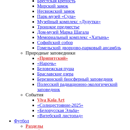
Брестская крепость
Мирский замок
Несвижский замок
Парк-музей «Сула»
Музейный комплекс «Дудутки»
Троицкое предместье
Дом-музей Марка Шагала
Мемориальный комплекс «Хатынь»
Софийский собор
Гомельский дворцово-парковый ансамбль
Природные заповедники
«Припятский»
«Нарочь»
Беловежская пуща
Браславские озера
Березинский биосферный заповедник
Полесский радиационно-экологический
заповедник
События
Viva Kola Art
«Солнцестояние-2025»
«Белорусская Эльба»
«Витебский листопад»
Футбол
Разделы