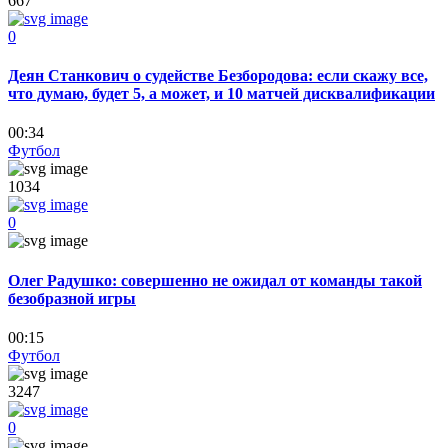
667
0
Деян Станкович о судействе Безбородова: если скажу все,
что думаю, будет 5, а может, и 10 матчей дисквалификации
00:34
Футбол
1034
0
Олег Радушко: совершенно не ожидал от команды такой
безобразной игры
00:15
Футбол
3247
0