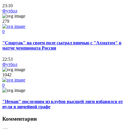
23:10
Футбол
279
0
"Спартак" на своем поле сыграл вничью с "Ахматом" в
матче чемпионата России
22:53
Футбол
1042
0
"Неман" последним из клубов высшей лиги избавился от
нуля в ничейной графе
Комментарии