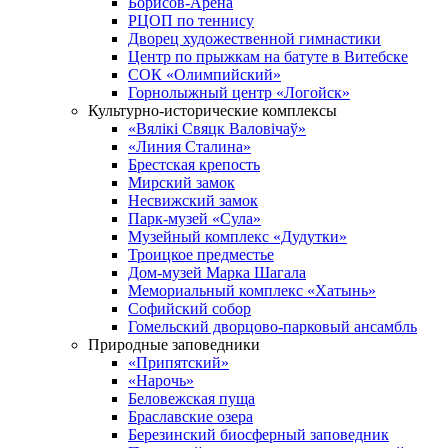
Борисов-Арена
РЦОП по теннису
Дворец художественной гимнастики
Центр по прыжкам на батуте в Витебске
СОК «Олимпийский»
Горнолыжный центр «Логойск»
Культурно-исторические комплексы
«Вялікі Свяцк Валовічаў»
«Линия Сталина»
Брестская крепость
Мирский замок
Несвижский замок
Парк-музей «Сула»
Музейный комплекс «Дудутки»
Троицкое предместье
Дом-музей Марка Шагала
Мемориальный комплекс «Хатынь»
Софийский собор
Гомельский дворцово-парковый ансамбль
Природные заповедники
«Припятский»
«Нарочь»
Беловежская пуща
Браславские озера
Березинский биосферный заповедник