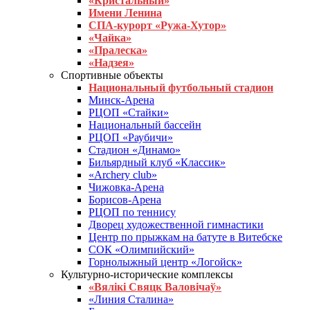
«Кристальный»
Имени Ленина
СПА-курорт «Ружа-Хутор»
«Чайка»
«Пралеска»
«Надзея»
Спортивные объекты
Национальный футбольный стадион
Минск-Арена
РЦОП «Стайки»
Национальный бассейн
РЦОП «Раубичи»
Стадион «Динамо»
Бильярдный клуб «Классик»
«Archery club»
Чижовка-Арена
Борисов-Арена
РЦОП по теннису
Дворец художественной гимнастики
Центр по прыжкам на батуте в Витебске
СОК «Олимпийский»
Горнолыжный центр «Логойск»
Культурно-исторические комплексы
«Вялікі Свяцк Валовічаў»
«Линия Сталина»