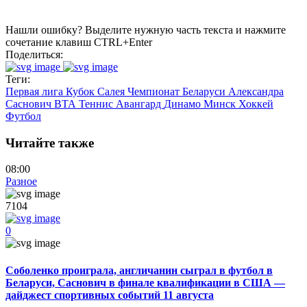
Нашли ошибку? Выделите нужную часть текста и нажмите
сочетание клавиш CTRL+Enter
Поделиться:
Теги:
Первая лига
Кубок Салея
Чемпионат Беларуси
Александра
Саснович
ВТА
Теннис
Авангард
Динамо Минск
Хоккей
Футбол
Читайте также
08:00
Разное
7104
0
Соболенко проиграла, англичанин сыграл в футбол в
Беларуси, Саснович в финале квалификации в США —
дайджест спортивных событий 11 августа