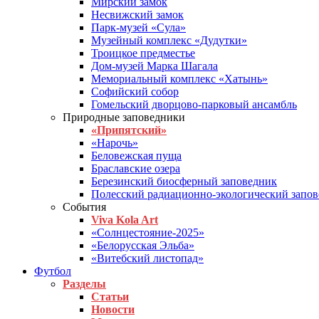
Мирский замок
Несвижский замок
Парк-музей «Сула»
Музейный комплекс «Дудутки»
Троицкое предместье
Дом-музей Марка Шагала
Мемориальный комплекс «Хатынь»
Софийский собор
Гомельский дворцово-парковый ансамбль
Природные заповедники
«Припятский»
«Нарочь»
Беловежская пуща
Браславские озера
Березинский биосферный заповедник
Полесский радиационно-экологический запо
События
Viva Kola Art
«Солнцестояние-2025»
«Белорусская Эльба»
«Витебский листопад»
Футбол
Разделы
Статьи
Новости