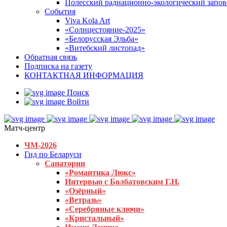
Полесский радиационно-экологический запо
События
Viva Kola Art
«Солнцестояние-2025»
«Белорусская Эльба»
«Витебский листопад»
Обратная связь
Подписка на газету
КОНТАКТНАЯ ИНФОРМАЦИЯ
Поиск
Войти
Матч-центр
ЧМ-2026
Гид по Беларуси
Санатории
«Романтика Люкс»
Интервью с Болбатовским Г.Н.
«Озёрный»
«Ветразь»
«Серебряные ключи»
«Кристальный»