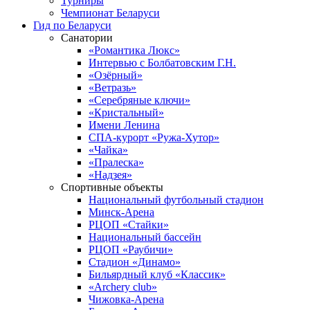
Турниры
Чемпионат Беларуси
Гид по Беларуси
Санатории
«Романтика Люкс»
Интервью с Болбатовским Г.Н.
«Озёрный»
«Ветразь»
«Серебряные ключи»
«Кристальный»
Имени Ленина
СПА-курорт «Ружа-Хутор»
«Чайка»
«Пралеска»
«Надзея»
Спортивные объекты
Национальный футбольный стадион
Минск-Арена
РЦОП «Стайки»
Национальный бассейн
РЦОП «Раубичи»
Стадион «Динамо»
Бильярдный клуб «Классик»
«Archery club»
Чижовка-Арена