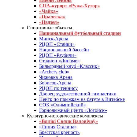
Имени Ленина
СПА-курорт «Ружа-Хутор»
«Чайка»
«Пралеска»
«Надзея»
Спортивные объекты
Национальный футбольный стадион
Минск-Арена
РЦОП «Стайки»
Национальный бассейн
РЦОП «Раубичи»
Стадион «Динамо»
Бильярдный клуб «Классик»
«Archery club»
Чижовка-Арена
Борисов-Арена
РЦОП по теннису
Дворец художественной гимнастики
Центр по прыжкам на батуте в Витебске
СОК «Олимпийский»
Горнолыжный центр «Логойск»
Культурно-исторические комплексы
«Вялікі Свяцк Валовічаў»
«Линия Сталина»
Брестская крепость