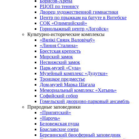
Борисов-Арена
РЦОП по теннису
Дворец художественной гимнастики
Центр по прыжкам на батуте в Витебске
СОК «Олимпийский»
Горнолыжный центр «Логойск»
Культурно-исторические комплексы
«Вялікі Свяцк Валовічаў»
«Линия Сталина»
Брестская крепость
Мирский замок
Несвижский замок
Парк-музей «Сула»
Музейный комплекс «Дудутки»
Троицкое предместье
Дом-музей Марка Шагала
Мемориальный комплекс «Хатынь»
Софийский собор
Гомельский дворцово-парковый ансамбль
Природные заповедники
«Припятский»
«Нарочь»
Беловежская пуща
Браславские озера
Березинский биосферный заповедник