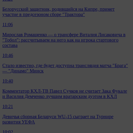
Белорусский защитник, родившийся на Кипре, примет
участие в предсезоном сборе "Трактора"
11:06
Мирослав Ромащенко — о трансфере Виталия Лисаковича в
"Тобол": рассчитываем на него как на игрока стартового
состава
10:46
Стало известно, где будет доступна трансляция матча "Брага"
— "Динамо" Минск
10:40
Комментатор КХЛ-ТВ Павел Сучков не считает Зака Фукале
и Василия Демченко лучшим вратарским дуэтом в КХЛ
10:21
Девичья сборная Беларуси WU-15 сыграет на Турнире
развития УЕФА
10:02