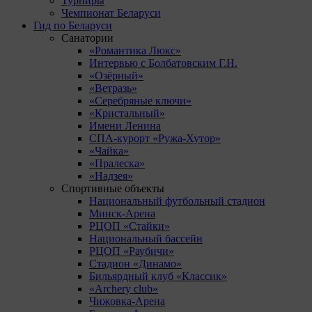
Турниры
Чемпионат Беларуси
Гид по Беларуси
Санатории
«Романтика Люкс»
Интервью с Болбатовским Г.Н.
«Озёрный»
«Ветразь»
«Серебряные ключи»
«Кристальный»
Имени Ленина
СПА-курорт «Ружа-Хутор»
«Чайка»
«Пралеска»
«Надзея»
Спортивные объекты
Национальный футбольный стадион
Минск-Арена
РЦОП «Стайки»
Национальный бассейн
РЦОП «Раубичи»
Стадион «Динамо»
Бильярдный клуб «Классик»
«Archery club»
Чижовка-Арена