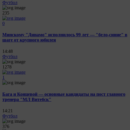
Футбол
235
0
Минскому "Динамо" исполнилось 99 лет — "бело-синие" в
шаге от крупного юбилея
14:48
Футбол
1278
1
Бага и Концевой — основные кандидаты на пост главного
тренера "МЛ Витебск"
14:21
Футбол
376