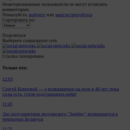
Неавторизованные пользователи не могут оставлять
комментарии.
Пожалуйста,
войдите
или
зарегистрируйтесь
Сортировать по:
Поделиться
Выберите социальную сеть
Ccылка скопирована
Только что:
12:05
Сергей Концевой — о возвращении на поле в 40 лет: пока
силы есть, готов подстраховать ребят
11:45
Экс-полузащитник молдавского "Зимбру" возвращается в
чемпионат Беларуси
11:25