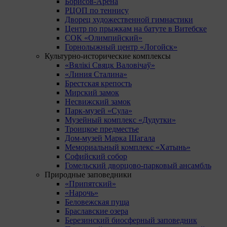
Борисов-Арена
РЦОП по теннису
Дворец художественной гимнастики
Центр по прыжкам на батуте в Витебске
СОК «Олимпийский»
Горнолыжный центр «Логойск»
Культурно-исторические комплексы
«Вялікі Свяцк Валовічаў»
«Линия Сталина»
Брестская крепость
Мирский замок
Несвижский замок
Парк-музей «Сула»
Музейный комплекс «Дудутки»
Троицкое предместье
Дом-музей Марка Шагала
Мемориальный комплекс «Хатынь»
Софийский собор
Гомельский дворцово-парковый ансамбль
Природные заповедники
«Припятский»
«Нарочь»
Беловежская пуща
Браславские озера
Березинский биосферный заповедник