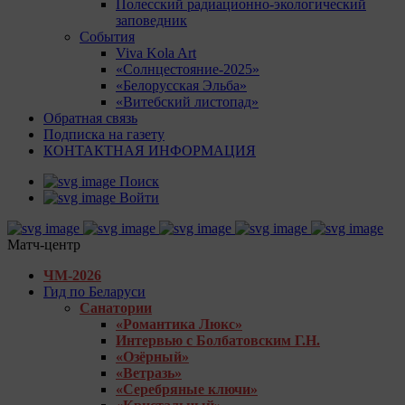
Полесский радиационно-экологический
заповедник
События
Viva Kola Art
«Солнцестояние-2025»
«Белорусская Эльба»
«Витебский листопад»
Обратная связь
Подписка на газету
КОНТАКТНАЯ ИНФОРМАЦИЯ
Поиск
Войти
Матч-центр
ЧМ-2026
Гид по Беларуси
Санатории
«Романтика Люкс»
Интервью с Болбатовским Г.Н.
«Озёрный»
«Ветразь»
«Серебряные ключи»