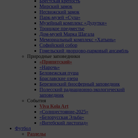
Брестская крепость
Мирский замок
Несвижский замок
Парк-музей «Сула»
Музейный комплекс «Дудутки»
Троицкое предместье
Дом-музей Марка Шагала
Мемориальный комплекс «Хатынь»
Софийский собор
Гомельский дворцово-парковый ансамбль
Природные заповедники
«Припятский»
«Нарочь»
Беловежская пуща
Браславские озера
Березинский биосферный заповедник
Полесский радиационно-экологический
заповедник
События
Viva Kola Art
«Солнцестояние-2025»
«Белорусская Эльба»
«Витебский листопад»
Футбол
Разделы