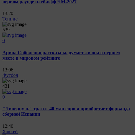
первом раунде плей-офф ЧМ-2027
13:20
Теннис
539
0
Арина Соболенко рассказала, думает ли она о первом
месте в мировом рейтинге
13:06
Футбол
431
0
"Ливерпуль" тратит 40 млн евро и приобретает форварда
сборной Испании
12:40
Хоккей