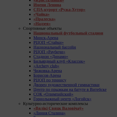
«Кристальный»
Имени Ленина
СПА-курорт «Ружа-Хутор»
«Чайка»
«Пралеска»
«Надзея»
Спортивные объекты
Национальный футбольный стадион
Минск-Арена
РЦОП «Стайки»
Национальный бассейн
РЦОП «Раубичи»
Стадион «Динамо»
Бильярдный клуб «Классик»
«Archery club»
Чижовка-Арена
Борисов-Арена
РЦОП по теннису
Дворец художественной гимнастики
Центр по прыжкам на батуте в Витебске
СОК «Олимпийский»
Горнолыжный центр «Логойск»
Культурно-исторические комплексы
«Вялікі Свяцк Валовічаў»
«Линия Сталина»