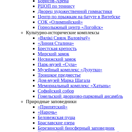
Борисов-Арена
РЦОП по теннису
Дворец художественной гимнастики
Центр по прыжкам на батуте в Витебске
СОК «Олимпийский»
Горнолыжный центр «Логойск»
Культурно-исторические комплексы
«Вялікі Свяцк Валовічаў»
«Линия Сталина»
Брестская крепость
Мирский замок
Несвижский замок
Парк-музей «Сула»
Музейный комплекс «Дудутки»
Троицкое предместье
Дом-музей Марка Шагала
Мемориальный комплекс «Хатынь»
Софийский собор
Гомельский дворцово-парковый ансамбль
Природные заповедники
«Припятский»
«Нарочь»
Беловежская пуща
Браславские озера
Березинский биосферный заповедник