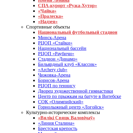
Имени Ленина
СПА-курорт «Ружа-Хутор»
«Чайка»
«Пралеска»
«Надзея»
Спортивные объекты
Национальный футбольный стадион
Минск-Арена
РЦОП «Стайки»
Национальный бассейн
РЦОП «Раубичи»
Стадион «Динамо»
Бильярдный клуб «Классик»
«Archery club»
Чижовка-Арена
Борисов-Арена
РЦОП по теннису
Дворец художественной гимнастики
Центр по прыжкам на батуте в Витебске
СОК «Олимпийский»
Горнолыжный центр «Логойск»
Культурно-исторические комплексы
«Вялікі Свяцк Валовічаў»
«Линия Сталина»
Брестская крепость