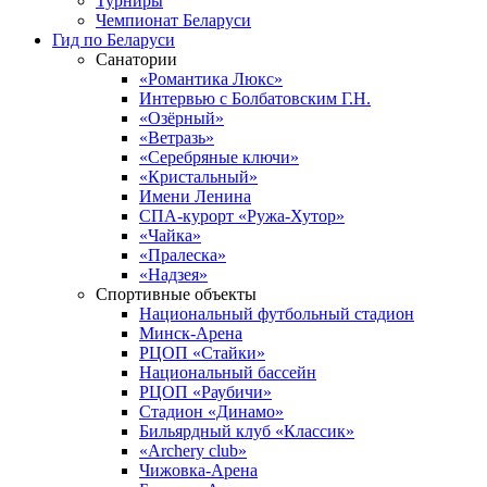
Турниры
Чемпионат Беларуси
Гид по Беларуси
Санатории
«Романтика Люкс»
Интервью с Болбатовским Г.Н.
«Озёрный»
«Ветразь»
«Серебряные ключи»
«Кристальный»
Имени Ленина
СПА-курорт «Ружа-Хутор»
«Чайка»
«Пралеска»
«Надзея»
Спортивные объекты
Национальный футбольный стадион
Минск-Арена
РЦОП «Стайки»
Национальный бассейн
РЦОП «Раубичи»
Стадион «Динамо»
Бильярдный клуб «Классик»
«Archery club»
Чижовка-Арена