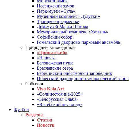
Мирский замок
Несвижский замок
Парк-музей «Сула»
Музейный комплекс «Дудутки»
Троицкое предместье
Дом-музей Марка Шагала
Мемориальный комплекс «Хатынь»
Софийский собор
Гомельский дворцово-парковый ансамбль
Природные заповедники
«Припятский»
«Нарочь»
Беловежская пуща
Браславские озера
Березинский биосферный заповедник
Полесский радиационно-экологический запо
События
Viva Kola Art
«Солнцестояние-2025»
«Белорусская Эльба»
«Витебский листопад»
Футбол
Разделы
Статьи
Новости