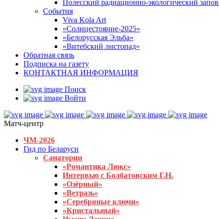
Полесский радиационно-экологический запо
События
Viva Kola Art
«Солнцестояние-2025»
«Белорусская Эльба»
«Витебский листопад»
Обратная связь
Подписка на газету
КОНТАКТНАЯ ИНФОРМАЦИЯ
Поиск
Войти
Матч-центр
ЧМ-2026
Гид по Беларуси
Санатории
«Романтика Люкс»
Интервью с Болбатовским Г.Н.
«Озёрный»
«Ветразь»
«Серебряные ключи»
«Кристальный»