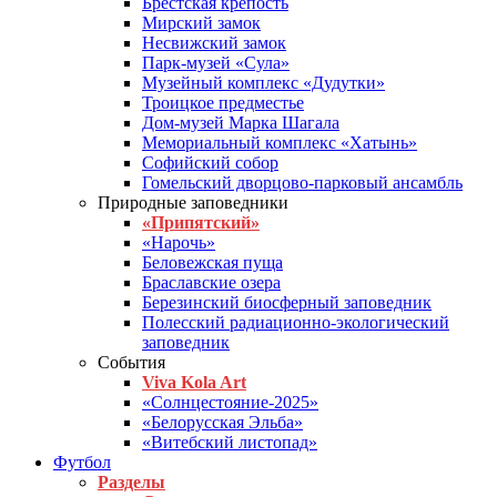
Брестская крепость
Мирский замок
Несвижский замок
Парк-музей «Сула»
Музейный комплекс «Дудутки»
Троицкое предместье
Дом-музей Марка Шагала
Мемориальный комплекс «Хатынь»
Софийский собор
Гомельский дворцово-парковый ансамбль
Природные заповедники
«Припятский»
«Нарочь»
Беловежская пуща
Браславские озера
Березинский биосферный заповедник
Полесский радиационно-экологический
заповедник
События
Viva Kola Art
«Солнцестояние-2025»
«Белорусская Эльба»
«Витебский листопад»
Футбол
Разделы