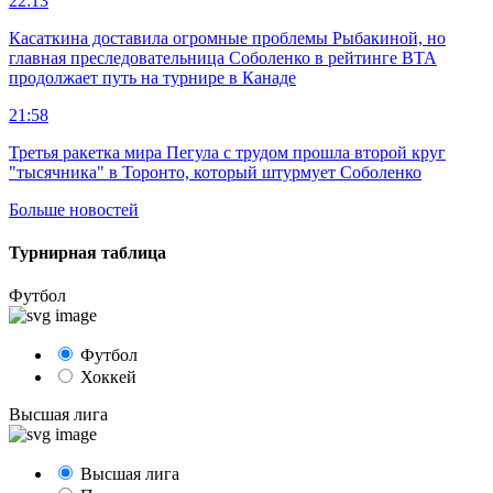
22:13
Касаткина доставила огромные проблемы Рыбакиной, но
главная преследовательница Соболенко в рейтинге ВТА
продолжает путь на турнире в Канаде
21:58
Третья ракетка мира Пегула с трудом прошла второй круг
"тысячника" в Торонто, который штурмует Соболенко
Больше новостей
Турнирная таблица
Футбол
Футбол
Хоккей
Высшая лига
Высшая лига