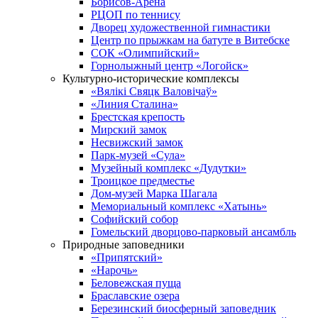
Борисов-Арена
РЦОП по теннису
Дворец художественной гимнастики
Центр по прыжкам на батуте в Витебске
СОК «Олимпийский»
Горнолыжный центр «Логойск»
Культурно-исторические комплексы
«Вялікі Свяцк Валовічаў»
«Линия Сталина»
Брестская крепость
Мирский замок
Несвижский замок
Парк-музей «Сула»
Музейный комплекс «Дудутки»
Троицкое предместье
Дом-музей Марка Шагала
Мемориальный комплекс «Хатынь»
Софийский собор
Гомельский дворцово-парковый ансамбль
Природные заповедники
«Припятский»
«Нарочь»
Беловежская пуща
Браславские озера
Березинский биосферный заповедник