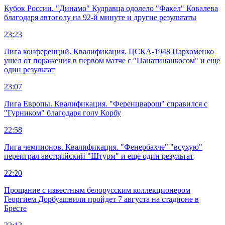
Кубок России. "Динамо" Кудравца одолело "Факел" Ковалева
благодаря автоголу на 92-й минуте и другие результаты
23:23
Лига конференций. Квалификация. ЦСКА-1948 Пархоменко
ушел от поражения в первом матче с "Панатинаикосом" и еще
один результат
23:07
Лига Европы. Квалификация. "Ференцварош" справился с
"Гурником" благодаря голу Корбу
22:58
Лига чемпионов. Квалификация. "Фенербахче" "всухую"
переиграл австрийский "Штурм" и еще один результат
22:20
Прощание с известным белорусским коллекционером
Георгием Дорбуашвили пройдет 7 августа на стадионе в
Бресте