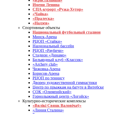
«Кристальный»
Имени Ленина
СПА-курорт «Ружа-Хутор»
«Чайка»
«Пралеска»
«Надзея»
Спортивные объекты
Национальный футбольный стадион
Минск-Арена
РЦОП «Стайки»
Национальный бассейн
РЦОП «Раубичи»
Стадион «Динамо»
Бильярдный клуб «Классик»
«Archery club»
Чижовка-Арена
Борисов-Арена
РЦОП по теннису
Дворец художественной гимнастики
Центр по прыжкам на батуте в Витебске
СОК «Олимпийский»
Горнолыжный центр «Логойск»
Культурно-исторические комплексы
«Вялікі Свяцк Валовічаў»
«Линия Сталина»