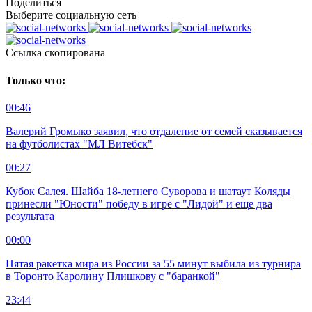
Поделиться
Выберите социальную сеть
Ccылка скопирована
Только что:
00:46
Валерий Громыко заявил, что отдаление от семей сказывается
на футболистах "МЛ Витебск"
00:27
Кубок Салея. Шайба 18-летнего Суворова и шатаут Коляды
принесли "Юности" победу в игре с "Лидой" и еще два
результата
00:00
Пятая ракетка мира из России за 55 минут выбила из турнира
в Торонто Каролину Плишкову с "баранкой"
23:44