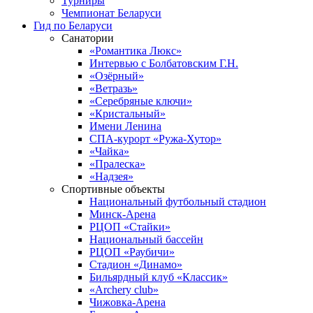
Турниры
Чемпионат Беларуси
Гид по Беларуси
Санатории
«Романтика Люкс»
Интервью с Болбатовским Г.Н.
«Озёрный»
«Ветразь»
«Серебряные ключи»
«Кристальный»
Имени Ленина
СПА-курорт «Ружа-Хутор»
«Чайка»
«Пралеска»
«Надзея»
Спортивные объекты
Национальный футбольный стадион
Минск-Арена
РЦОП «Стайки»
Национальный бассейн
РЦОП «Раубичи»
Стадион «Динамо»
Бильярдный клуб «Классик»
«Archery club»
Чижовка-Арена