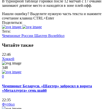
В турнирной таблице горняки после 12 матчай с 17 очками
занимают девятое место и находятся в зоне плей-офф.
Нашли ошибку? Выделите нужную часть текста и нажмите
сочетание клавиш CTRL+Enter
Поделиться:
Теги:
Чемпионат России
Шахтер
Волейбол
Читайте также
22:46
Хоккей
348
0
Чемпионат Беларуси. «Шахтер» забросил в ворота
«Металлурга» семь шайб
22:35
Футбол