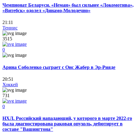
Чемпионат Беларуси. «Неман» был сильнее «Локомотива»,
«Витебск» одолел «Динамо-Молодечно»
21:11
Теннис
3515
0
Арина Соболенко сыграет с Онс Жабер в Эр-Рияде
20:51
Хоккей
731
0
НХЛ. Российский нападающий, у которого в марте 2022-го
была диагностирована раковая опухоль, дебютирует в
составе "Вашингтона"