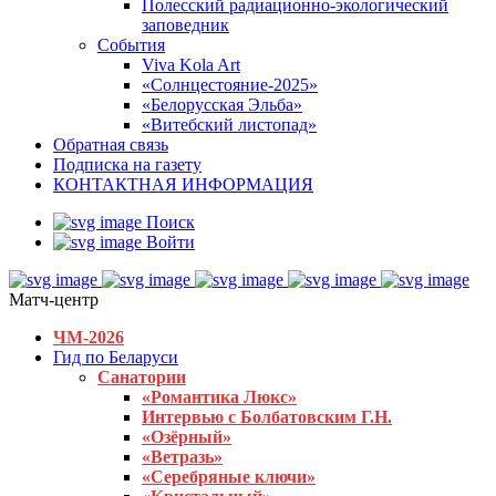
Полесский радиационно-экологический
заповедник
События
Viva Kola Art
«Солнцестояние-2025»
«Белорусская Эльба»
«Витебский листопад»
Обратная связь
Подписка на газету
КОНТАКТНАЯ ИНФОРМАЦИЯ
Поиск
Войти
Матч-центр
ЧМ-2026
Гид по Беларуси
Санатории
«Романтика Люкс»
Интервью с Болбатовским Г.Н.
«Озёрный»
«Ветразь»
«Серебряные ключи»