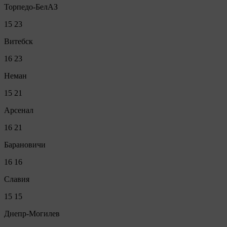
Торпедо-БелАЗ
15
23
Витебск
16
23
Неман
15
21
Арсенал
16
21
Барановичи
16
16
Славия
15
15
Днепр-Могилев