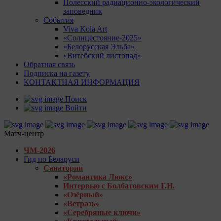
Полесский радиационно-экологический
заповедник
События
Viva Kola Art
«Солнцестояние-2025»
«Белорусская Эльба»
«Витебский листопад»
Обратная связь
Подписка на газету
КОНТАКТНАЯ ИНФОРМАЦИЯ
Поиск
Войти
Матч-центр
ЧМ-2026
Гид по Беларуси
Санатории
«Романтика Люкс»
Интервью с Болбатовским Г.Н.
«Озёрный»
«Ветразь»
«Серебряные ключи»