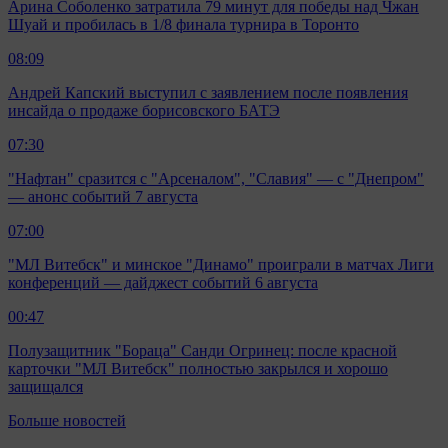
Арина Соболенко затратила 79 минут для победы над Чжан
Шуай и пробилась в 1/8 финала турнира в Торонто
08:09
Андрей Капский выступил с заявлением после появления
инсайда о продаже борисовского БАТЭ
07:30
"Нафтан" сразится с "Арсеналом", "Славия" — с "Днепром"
— анонс событий 7 августа
07:00
"МЛ Витебск" и минское "Динамо" проиграли в матчах Лиги
конференций — дайджест событий 6 августа
00:47
Полузащитник "Бораца" Санди Огринец: после красной
карточки "МЛ Витебск" полностью закрылся и хорошо
защищался
Больше новостей