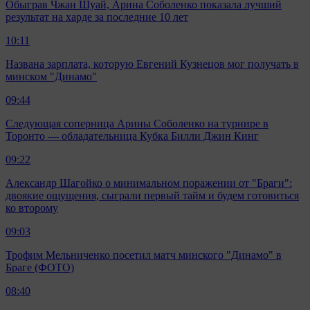
Обыграв Чжан Шуай, Арина Соболенко показала лучший
результат на харде за последние 10 лет
10:11
Названа зарплата, которую Евгений Кузнецов мог получать в
минском "Динамо"
09:44
Следующая соперница Арины Соболенко на турнире в
Торонто — обладательница Кубка Билли Джин Кинг
09:22
Александр Шагойко о минимальном поражении от "Браги":
двоякие ощущения, сыграли первый тайм и будем готовиться
ко второму
09:03
Трофим Мельниченко посетил матч минского "Динамо" в
Браге (ФОТО)
08:40