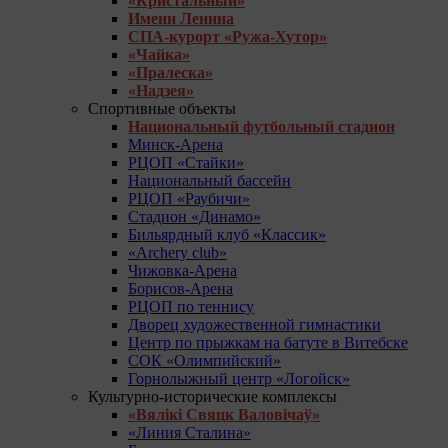
«Кристальный»
Имени Ленина
СПА-курорт «Ружа-Хутор»
«Чайка»
«Пралеска»
«Надзея»
Спортивные объекты
Национальный футбольный стадион
Минск-Арена
РЦОП «Стайки»
Национальный бассейн
РЦОП «Раубичи»
Стадион «Динамо»
Бильярдный клуб «Классик»
«Archery club»
Чижовка-Арена
Борисов-Арена
РЦОП по теннису
Дворец художественной гимнастики
Центр по прыжкам на батуте в Витебске
СОК «Олимпийский»
Горнолыжный центр «Логойск»
Культурно-исторические комплексы
«Вялікі Свяцк Валовічаў»
«Линия Сталина»