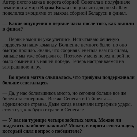
Автор пятого мяча в ворота сборной Сенегала в полуфинале
чемпионата мира
Вадим Бокач
специально для pressball.by
поделился эмоциями от выхода сборной Беларуси в финал.
— Какие ощущения в первые часы после того, как вышли
в финал?
— Первые эмоции уже улеглись. Испытываю бешеную
гордость за нашу команду. Волнение немного было, но оно
быстро прошло. Знали, что сборная Сенегала нам по силам,
раньше мы уже обыграли ее. Поэтому у меня перед игрой не
было сомнений в нашей победе. Теперь настраиваемся на
завтрашнюю игру.
— Во время матча слышалось, что трибуны поддерживали
больше сенегальцев.
— Да, у нас болельщиков много, но сегодня больше все же
болели за соперника. Все же Сенегал и Сейшелы —
африканские страны. Даже когда назначали штрафные удары,
стоял гул, как будто играли в Сенегале.
— У вас на турнире четыре забитых мяча. Можно ли
выделить наиболее важный? Может, в ворота сенегальцев,
который снял вопрос о победителе?