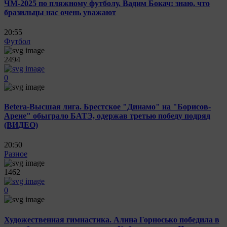
ЧМ-2025 по пляжному футболу. Вадим Бокач: знаю, что
бразильцы нас очень уважают
20:55
Футбол
2494
0
Betera-Высшая лига. Брестское "Динамо" на "Борисов-
Арене" обыграло БАТЭ, одержав третью победу подряд
(ВИДЕО)
20:50
Разное
1462
0
Художественная гимнастика. Алина Горносько победила в