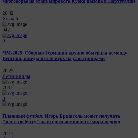
многоборье на этапе мирового Кубка вызова в Португалии
20:42
Хоккей
942
0
ЧМ-2025. Сборная Германии крупно обыграла команду
Венгрии, шведы взяли верх над австрийцами
20:25
Летние виды
7637
0
Пляжный футбол. Игорь Бриштель может получить
"золотую бутсу" на втором чемпионате мира подряд
20:17