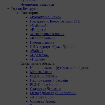
Турниры
Чемпионат Беларуси
Гид по Беларуси
Санатории
«Романтика Люкс»
Интервью с Болбатовским Г.Н.
«Озёрный»
«Ветразь»
«Серебряные ключи»
«Кристальный»
Имени Ленина
СПА-курорт «Ружа-Хутор»
«Чайка»
«Пралеска»
«Надзея»
Спортивные объекты
Национальный футбольный стадион
Минск-Арена
РЦОП «Стайки»
Национальный бассейн
РЦОП «Раубичи»
Стадион «Динамо»
Бильярдный клуб «Классик»
«Archery club»
Чижовка-Арена