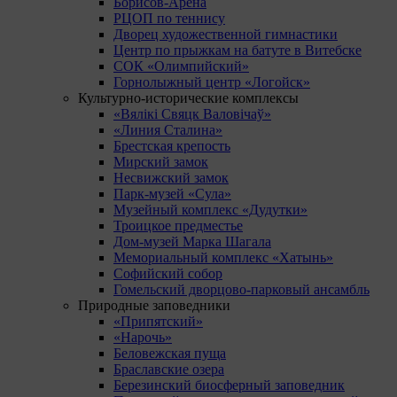
Борисов-Арена
РЦОП по теннису
Дворец художественной гимнастики
Центр по прыжкам на батуте в Витебске
СОК «Олимпийский»
Горнолыжный центр «Логойск»
Культурно-исторические комплексы
«Вялікі Свяцк Валовічаў»
«Линия Сталина»
Брестская крепость
Мирский замок
Несвижский замок
Парк-музей «Сула»
Музейный комплекс «Дудутки»
Троицкое предместье
Дом-музей Марка Шагала
Мемориальный комплекс «Хатынь»
Софийский собор
Гомельский дворцово-парковый ансамбль
Природные заповедники
«Припятский»
«Нарочь»
Беловежская пуща
Браславские озера
Березинский биосферный заповедник