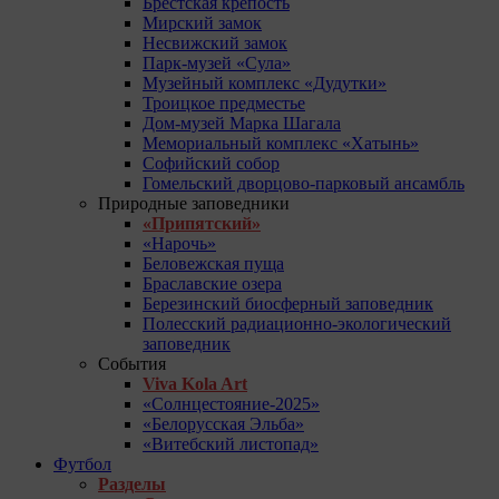
Брестская крепость
Мирский замок
Несвижский замок
Парк-музей «Сула»
Музейный комплекс «Дудутки»
Троицкое предместье
Дом-музей Марка Шагала
Мемориальный комплекс «Хатынь»
Софийский собор
Гомельский дворцово-парковый ансамбль
Природные заповедники
«Припятский»
«Нарочь»
Беловежская пуща
Браславские озера
Березинский биосферный заповедник
Полесский радиационно-экологический
заповедник
События
Viva Kola Art
«Солнцестояние-2025»
«Белорусская Эльба»
«Витебский листопад»
Футбол
Разделы