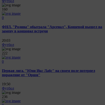
Футбол
160
0
ФНЛ. "Родина" обыграла "Арсенал", Концевой вышел на
замену в концовке встречи
20:03
Футбол
222
0
Первая лига. "Юни Икс Лабс" на своем поле потерпел
поражение от "Орши"
19:50
Футбол
236