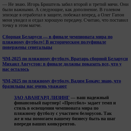
— Не знаю. Игорь Бриштель забил второй и третий мячи. Они
были важными. А следующие, как дополнение. В голевом
эпизоде я отработал в защите, побежал вперед, а Олег Гапон
меня увидел и отдал хорошую передачу. Считаю, что поставил
точку в этом матче.
Сборная Беларуси — в финале чемпионата мира по
пляжному футболу! В историческом полуфинале
повержены сенегальцы
ЧМ-2025 по пляжному футболу. Вратарь сборной Беларуси
Михаил Августов: в финале должны показать все, что у
нас осталось
ЧМ-2025 по пляжному футболу. Вадим Бокач: знаю, что
бразильцы нас очень уважают
ЗАО АВАНГАРД ЛИЗИНГ
— ваш надежный
финансовый партнер! «Прессбол» задает темп и
стиль в освещении чемпионата мира по
пляжному футболу с участием белорусов. Так
же и мы помогаем вашему бизнесу быть на шаг
впереди ваших конкурентов.