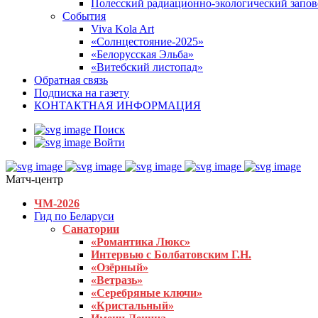
Полесский радиационно-экологический запо
События
Viva Kola Art
«Солнцестояние-2025»
«Белорусская Эльба»
«Витебский листопад»
Обратная связь
Подписка на газету
КОНТАКТНАЯ ИНФОРМАЦИЯ
Поиск
Войти
Матч-центр
ЧМ-2026
Гид по Беларуси
Санатории
«Романтика Люкс»
Интервью с Болбатовским Г.Н.
«Озёрный»
«Ветразь»
«Серебряные ключи»
«Кристальный»