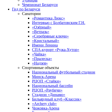
Турниры
Чемпионат Беларуси
Гид по Беларуси
Санатории
«Романтика Люкс»
Интервью с Болбатовским Г.Н.
«Озёрный»
«Ветразь»
«Серебряные ключи»
«Кристальный»
Имени Ленина
СПА-курорт «Ружа-Хутор»
«Чайка»
«Пралеска»
«Надзея»
Спортивные объекты
Национальный футбольный стадион
Минск-Арена
РЦОП «Стайки»
Национальный бассейн
РЦОП «Раубичи»
Стадион «Динамо»
Бильярдный клуб «Классик»
«Archery club»
Чижовка-Арена