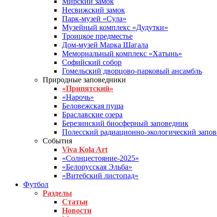
Мирский замок
Несвижский замок
Парк-музей «Сула»
Музейный комплекс «Дудутки»
Троицкое предместье
Дом-музей Марка Шагала
Мемориальный комплекс «Хатынь»
Софийский собор
Гомельский дворцово-парковый ансамбль
Природные заповедники
«Припятский»
«Нарочь»
Беловежская пуща
Браславские озера
Березинский биосферный заповедник
Полесский радиационно-экологический запо
События
Viva Kola Art
«Солнцестояние-2025»
«Белорусская Эльба»
«Витебский листопад»
Футбол
Разделы
Статьи
Новости