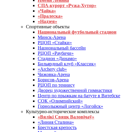
Имени Ленина
СПА-курорт «Ружа-Хутор»
«Чайка»
«Пралеска»
«Надзея»
Спортивные объекты
Национальный футбольный стадион
Минск-Арена
РЦОП «Стайки»
Национальный бассейн
РЦОП «Раубичи»
Стадион «Динамо»
Бильярдный клуб «Классик»
«Archery club»
Чижовка-Арена
Борисов-Арена
РЦОП по теннису
Дворец художественной гимнастики
Центр по прыжкам на батуте в Витебске
СОК «Олимпийский»
Горнолыжный центр «Логойск»
Культурно-исторические комплексы
«Вялікі Свяцк Валовічаў»
«Линия Сталина»
Брестская крепость