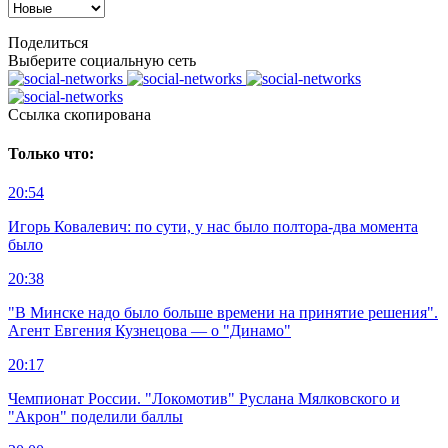
Поделиться
Выберите социальную сеть
Ccылка скопирована
Только что:
20:54
Игорь Ковалевич: по сути, у нас было полтора-два момента
было
20:38
"В Минске надо было больше времени на принятие решения".
Агент Евгения Кузнецова — о "Динамо"
20:17
Чемпионат России. "Локомотив" Руслана Мялковского и
"Акрон" поделили баллы