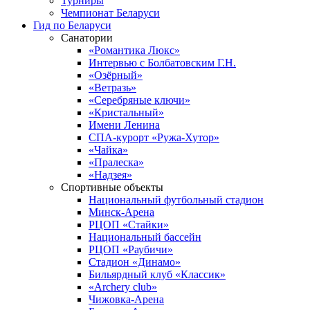
Турниры
Чемпионат Беларуси
Гид по Беларуси
Санатории
«Романтика Люкс»
Интервью с Болбатовским Г.Н.
«Озёрный»
«Ветразь»
«Серебряные ключи»
«Кристальный»
Имени Ленина
СПА-курорт «Ружа-Хутор»
«Чайка»
«Пралеска»
«Надзея»
Спортивные объекты
Национальный футбольный стадион
Минск-Арена
РЦОП «Стайки»
Национальный бассейн
РЦОП «Раубичи»
Стадион «Динамо»
Бильярдный клуб «Классик»
«Archery club»
Чижовка-Арена