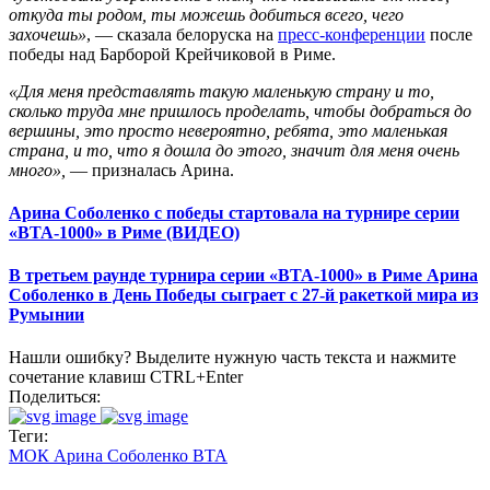
откуда ты родом, ты можешь добиться всего, чего
захочешь»
, — сказала белоруска на
пресс-конференции
после
победы над Барборой Крейчиковой в Риме.
«Для меня представлять такую маленькую страну и то,
сколько труда мне пришлось проделать, чтобы добраться до
вершины, это просто невероятно, ребята, это маленькая
страна, и то, что я дошла до этого, значит для меня очень
много»,
— призналась Арина.
Арина Соболенко с победы стартовала на турнире серии
«ВТА-1000» в Риме (ВИДЕО)
В третьем раунде турнира серии «ВТА-1000» в Риме Арина
Соболенко в День Победы сыграет с 27-й ракеткой мира из
Румынии
Нашли ошибку? Выделите нужную часть текста и нажмите
сочетание клавиш CTRL+Enter
Поделиться:
Теги:
МОК
Арина Соболенко
ВТА