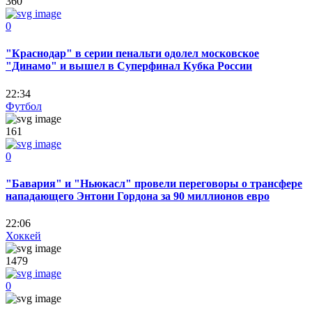
360
0
"Краснодар" в серии пенальти одолел московское
"Динамо" и вышел в Суперфинал Кубка России
22:34
Футбол
161
0
"Бавария" и "Ньюкасл" провели переговоры о трансфере
нападающего Энтони Гордона за 90 миллионов евро
22:06
Хоккей
1479
0