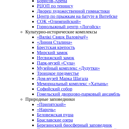
Борисов-Арена
РЦОП по теннису
Дворец художественной гимнастики
Центр по прыжкам на батуте в Витебске
СОК «Олимпийский»
Горнолыжный центр «Логойск»
Культурно-исторические комплексы
«Вялікі Свяцк Валовічаў»
«Линия Сталина»
Брестская крепость
Мирский замок
Несвижский замок
Парк-музей «Сула»
Музейный комплекс «Дудутки»
Троицкое предместье
Дом-музей Марка Шагала
Мемориальный комплекс «Хатынь»
Софийский собор
Гомельский дворцово-парковый ансамбль
Природные заповедники
«Припятский»
«Нарочь»
Беловежская пуща
Браславские озера
Березинский биосферный заповедник