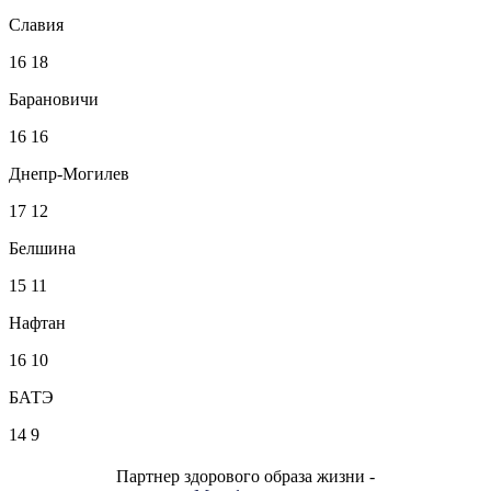
Славия
16
18
Барановичи
16
16
Днепр-Могилев
17
12
Белшина
15
11
Нафтан
16
10
БАТЭ
14
9
Партнер здорового образа жизни -