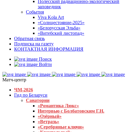
Полесский радиационно-экологический
заповедник
События
Viva Kola Art
«Солнцестояние-2025»
«Белорусская Эльба»
«Витебский листопад»
Обратная связь
Подписка на газету
КОНТАКТНАЯ ИНФОРМАЦИЯ
Поиск
Войти
Матч-центр
ЧМ-2026
Гид по Беларуси
Санатории
«Романтика Люкс»
Интервью с Болбатовским Г.Н.
«Озёрный»
«Ветразь»
«Серебряные ключи»