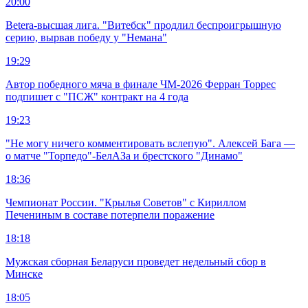
20:00
Betera-высшая лига. "Витебск" продлил беспроигрышную
серию, вырвав победу у "Немана"
19:29
Автор победного мяча в финале ЧМ-2026 Ферран Торрес
подпишет с "ПСЖ" контракт на 4 года
19:23
"Не могу ничего комментировать вслепую". Алексей Бага —
о матче "Торпедо"-БелАЗа и брестского "Динамо"
18:36
Чемпионат России. "Крылья Советов" с Кириллом
Печениным в составе потерпели поражение
18:18
Мужская сборная Беларуси проведет недельный сбор в
Минске
18:05