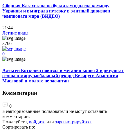
Сборная Казахстана по буллитам одолела команду
Украины и выиграла путевку в элитный дивизион
чемпионата мира (ВИДЕО)
21:44
Летние виды
3766
0
Алексей Котковец показал в метании копья 2-й результат
сезона в мире, заоблачный рекорд Беларуси Анастасии
Масловой в молоте не засчитан
Комментарии
0
Неавторизованные пользователи не могут оставлять
комментарии.
Пожалуйста,
войдите
или
зарегистрируйтесь
Сортировать по: