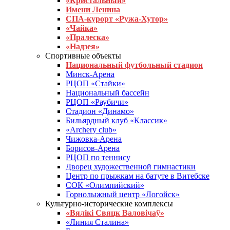
«Кристальный»
Имени Ленина
СПА-курорт «Ружа-Хутор»
«Чайка»
«Пралеска»
«Надзея»
Спортивные объекты
Национальный футбольный стадион
Минск-Арена
РЦОП «Стайки»
Национальный бассейн
РЦОП «Раубичи»
Стадион «Динамо»
Бильярдный клуб «Классик»
«Archery club»
Чижовка-Арена
Борисов-Арена
РЦОП по теннису
Дворец художественной гимнастики
Центр по прыжкам на батуте в Витебске
СОК «Олимпийский»
Горнолыжный центр «Логойск»
Культурно-исторические комплексы
«Вялікі Свяцк Валовічаў»
«Линия Сталина»