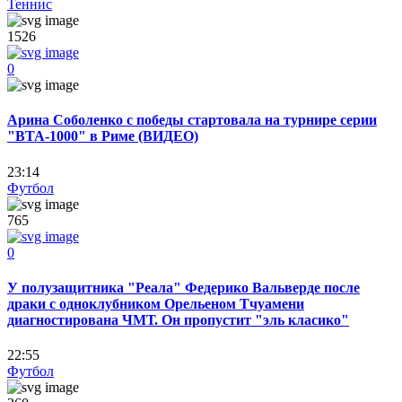
Теннис
1526
0
Арина Соболенко с победы стартовала на турнире серии
"ВТА-1000" в Риме (ВИДЕО)
23:14
Футбол
765
0
У полузащитника "Реала" Федерико Вальверде после
драки с одноклубником Орельеном Тчуамени
диагностирована ЧМТ. Он пропустит "эль класико"
22:55
Футбол