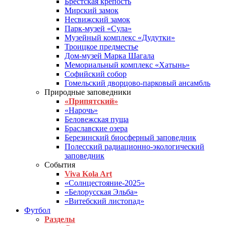
Брестская крепость
Мирский замок
Несвижский замок
Парк-музей «Сула»
Музейный комплекс «Дудутки»
Троицкое предместье
Дом-музей Марка Шагала
Мемориальный комплекс «Хатынь»
Софийский собор
Гомельский дворцово-парковый ансамбль
Природные заповедники
«Припятский»
«Нарочь»
Беловежская пуща
Браславские озера
Березинский биосферный заповедник
Полесский радиационно-экологический
заповедник
События
Viva Kola Art
«Солнцестояние-2025»
«Белорусская Эльба»
«Витебский листопад»
Футбол
Разделы