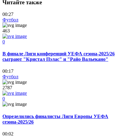
Читайте также
00:27
Футбол
463
0
В финале Лиги конференций УЕФА сезона-2025/26
сыграют "Кристал Пэлас" и "Райо Вальекано"
00:17
Футбол
2787
0
Определились финалисты Лиги Европы УЕФА
сезона-2025/26
00:02